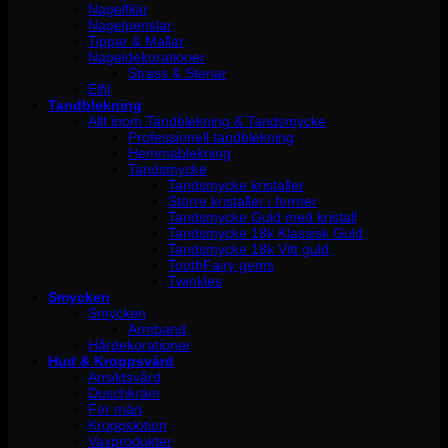
Nagelfilar
Nagelpenslar
Tippar & Mallar
Nageldekorationer
Strass & Stenar
Elfil
Tandblekning
Allt inom Tandblekning & Tandsmycke
Professionell tandblekning
Hemmablekning
Tandsmycke
Tandsmycke kristaller
Större kristaller i former
Tandsmycke Guld med kristall
Tandsmycke 18k Klassisk Guld
Tandsmycke 18k Vitt guld
ToothFairy gems
Twinkles
Smycken
Smycken
Armband
Hårdekorationer
Hud & Kroppsvård
Ansiktsvård
Duschkräm
För män
Kroppslotion
Vaxprodukter