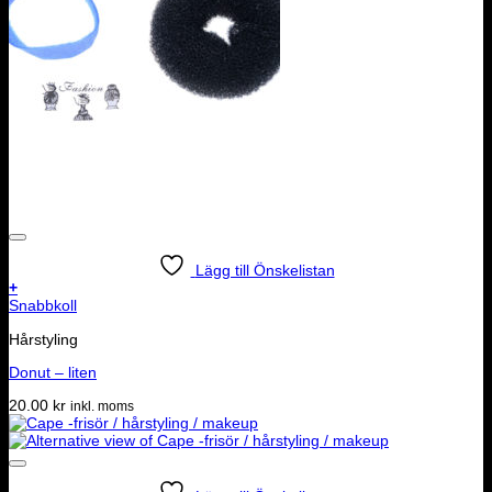
Lägg till Önskelistan
+
Snabbkoll
Hårstyling
Donut – liten
20.00
kr
inkl. moms