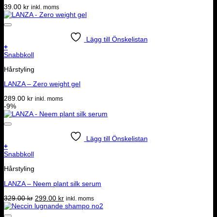
39.00
kr
inkl. moms
Lägg till Önskelistan
+
Snabbkoll
Hårstyling
LANZA – Zero weight gel
289.00
kr
inkl. moms
-9%
Lägg till Önskelistan
+
Snabbkoll
Hårstyling
LANZA – Neem plant silk serum
Det
Det
329.00
kr
299.00
kr
inkl. moms
ursprungliga
nuvarande
priset
priset