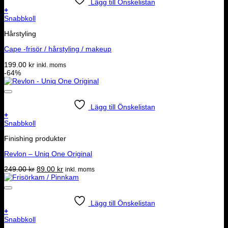
Lägg till Önskelistan
+
Snabbkoll
Hårstyling
Cape -frisör / hårstyling / makeup
199.00
kr
inkl. moms
-64%
Lägg till Önskelistan
+
Snabbkoll
Finishing produkter
Revlon – Uniq One Original
Det
Det
249.00
kr
89.00
kr
inkl. moms
ursprungliga
nuvarande
priset
priset
var:
är:
249.00 kr.
89.00 kr.
Lägg till Önskelistan
+
Snabbkoll