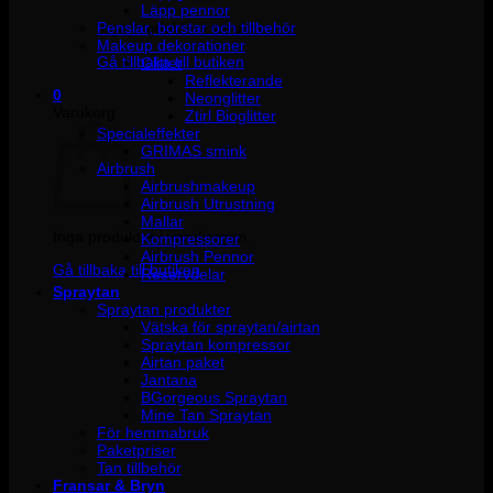
Läpp pennor
Penslar, borstar och tillbehör
Inga produkter i varukorgen.
Makeup dekorationer
Gå tillbaka till butiken
Glitter
Reflekterande
0
Neonglitter
Varukorg
Ztirl Bioglitter
Specialeffekter
GRIMAS smink
Airbrush
Airbrushmakeup
Airbrush Utrustning
Mallar
Inga produkter i varukorgen.
Kompressorer
Airbrush Pennor
Gå tillbaka till butiken
Reservdelar
Spraytan
Spraytan produkter
Vätska för spraytan/airtan
Spraytan kompressor
Airtan paket
Jantana
BGorgeous Spraytan
Mine Tan Spraytan
För hemmabruk
Paketpriser
Tan tillbehör
Fransar & Bryn