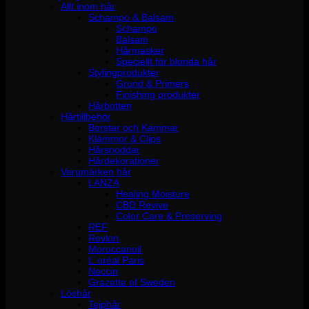
Allt inom hår
Schampo & Balsam
Schampo
Balsam
Hårmasker
Speciellt för blonda hår
Stylingprodukter
Grund & Primers
Finishing produkter
Hårbotten
Hårtillbehör
Borstar och Kammar
Klämmor & Clips
Hårsnoddar
Hårdekorationer
Varumärken hår
LANZA
Healing Moisture
CBD Revive
Color Care & Preserving
REF
Revlon
Moroccanoil
L´oréal Paris
Neccin
Grazette of Sweden
Löshår
Tejphår