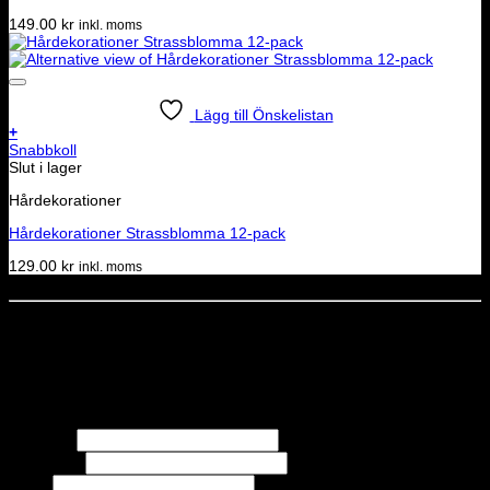
149.00
kr
inkl. moms
Lägg till Önskelistan
+
Snabbkoll
Slut i lager
Hårdekorationer
Hårdekorationer Strassblomma 12-pack
129.00
kr
inkl. moms
Dela denna sida
STOLT MEDLEM I
Nyhetsbrev
Missa inga erbjudanden eller nyheter!
Förnamn
Efternamn
Epost