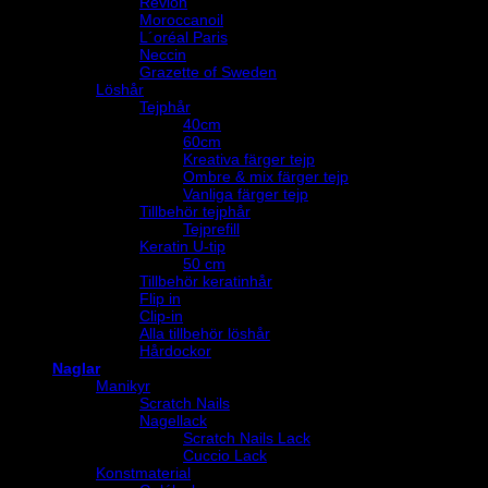
Revlon
Moroccanoil
L´oréal Paris
Neccin
Grazette of Sweden
Löshår
Tejphår
40cm
60cm
Kreativa färger tejp
Ombre & mix färger tejp
Vanliga färger tejp
Tillbehör tejphår
Tejprefill
Keratin U-tip
50 cm
Tillbehör keratinhår
Flip in
Clip-in
Alla tillbehör löshår
Hårdockor
Naglar
Manikyr
Scratch Nails
Nagellack
Scratch Nails Lack
Cuccio Lack
Konstmaterial