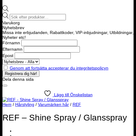
Products
search
Varukorg
Nyhetsbrev
Missa inte erbjudanden, Rabattkoder, VIP-inbjudningar, Utbildningar,
Nyheter etc!
Förnamn
Efternamn
Epost
Genom att fortsätta accepterar du integritetspolicyn
Dela denna sida
Lägg till Önskelistan
Hem
/
Hårstyling
/
Varumärken hår
/
REF
REF – Shine Spray / Glansspray