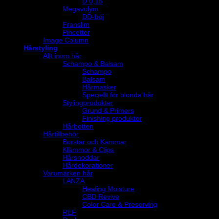
D 0,15
Megavolym
DD-böj
Franslim
Pincetter
Image Column
Hårstyling
Allt inom hår
Schampo & Balsam
Schampo
Balsam
Hårmasker
Speciellt för blonda hår
Stylingprodukter
Grund & Primers
Finishing produkter
Hårbotten
Hårtillbehör
Borstar och Kammar
Klämmor & Clips
Hårsnoddar
Hårdekorationer
Varumärken hår
LANZA
Healing Moisture
CBD Revive
Color Care & Preserving
REF