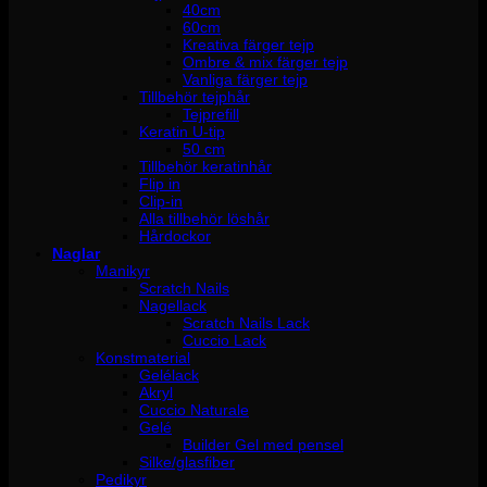
40cm
60cm
Kreativa färger tejp
Ombre & mix färger tejp
Vanliga färger tejp
Tillbehör tejphår
Tejprefill
Keratin U-tip
50 cm
Tillbehör keratinhår
Flip in
Clip-in
Alla tillbehör löshår
Hårdockor
Naglar
Manikyr
Scratch Nails
Nagellack
Scratch Nails Lack
Cuccio Lack
Konstmaterial
Gelélack
Akryl
Cuccio Naturale
Gelé
Builder Gel med pensel
Silke/glasfiber
Pedikyr