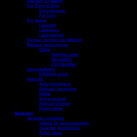
Skuggor & Paletter
För Ögon & Bryn
Ögonskuggor
För bryn
För läppar
Läppstift
Läppglans
Läpp pennor
Penslar, borstar och tillbehör
Makeup dekorationer
Glitter
Reflekterande
Neonglitter
Ztirl Bioglitter
Specialeffekter
GRIMAS smink
Airbrush
Airbrushmakeup
Airbrush Utrustning
Mallar
Kompressorer
Airbrush Pennor
Reservdelar
Spraytan
Spraytan produkter
Vätska för spraytan/airtan
Spraytan kompressor
Airtan paket