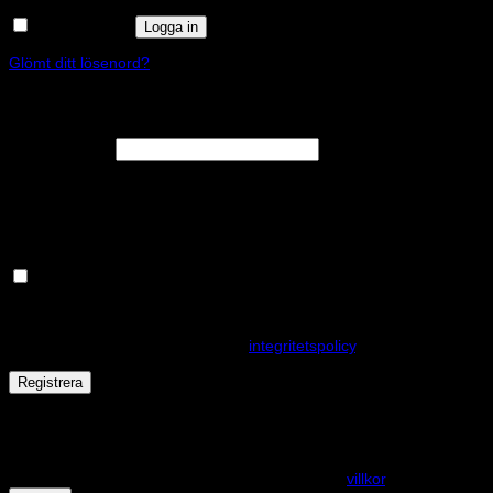
Kom ihåg mig
Logga in
Glömt ditt lösenord?
Registrera
Obligatoriskt
E-postadress
*
En länk för att ställa in ett nytt lösenord kommer att skickas till din e-
postadress.
Håll dig uppdaterad om nyheter och våra rea kampanjer
Dina personuppgifter kommer användas för att förbättra din
upplevelse på webbplatsen, hantera åtkomst till ditt konto och för
andra ändamål som beskrivs i vår
integritetspolicy
.
Registrera
Får det lov att vara en kaka eller två?
På den här webplatsen använder vi cookies för att alla funktioner
ska fungera som förväntat. För mer info se våra
villkor
.