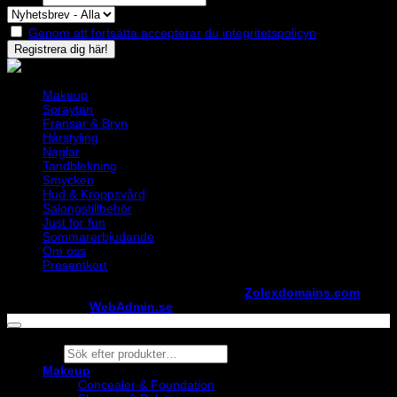
Genom att fortsätta accepterar du integritetspolicyn
Makeup
Spraytan
Fransar & Bryn
Hårstyling
Naglar
Tandblekning
Smycken
Hud & Kroppsvård
Salongstillbehör
Just for fun
Sommarerbjudande
Om oss
Presentkort
Copyright ©
StylistShopen.se
. Hosted at
Zolexdomains.com
maintained by
WebAdmin.se
Products
search
Makeup
Concealer & Foundation