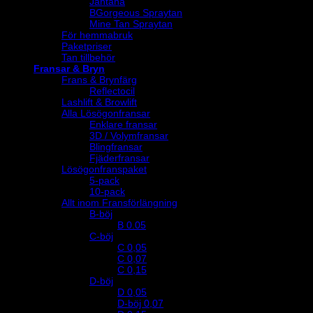
Jantana
BGorgeous Spraytan
Mine Tan Spraytan
För hemmabruk
Paketpriser
Tan tillbehör
Fransar & Bryn
Frans & Brynfärg
Reflectocil
Lashlift & Browlift
Alla Lösögonfransar
Enklare fransar
3D / Volymfransar
Blingfransar
Fjäderfransar
Lösögonfranspaket
5-pack
10-pack
Allt inom Fransförlängning
B-böj
B 0.05
C-böj
C 0,05
C 0,07
C 0,15
D-böj
D 0,05
D-böj 0,07