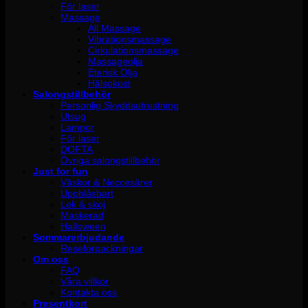
För laser
Massage
All Massage
Vibrationsmassage
Cirkulationsmassage
Massageolja
Eterisk Olja
Hälsokost
Salongstillbehör
Personlig Skyddsutrustning
Utsug
Lampor
För laser
DOFTA
Övriga salongstillbehör
Just for fun
Väskor & Neccesärer
Uppblåsbart
Lek & skoj
Maskerad
Halloween
Sommarerbjudande
Reseförpackningar
Om oss
FAQ
Våra villkor
Kontakta oss
Presentkort