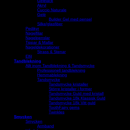
Gelélack
Akryl
Cuccio Naturale
Gelé
Builder Gel med pensel
Silke/glasfiber
Pedikyr
Nagelfilar
Nagelpenslar
Tippar & Mallar
Nageldekorationer
Strass & Stenar
Elfil
Tandblekning
Allt inom Tandblekning & Tandsmycke
Professionell tandblekning
Hemmablekning
Tandsmycke
Tandsmycke kristaller
Större kristaller i former
Tandsmycke Guld med kristall
Tandsmycke 18k Klassisk Guld
Tandsmycke 18k Vitt guld
ToothFairy gems
Twinkles
Smycken
Smycken
Armband