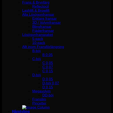
Frans & Brynfärg
Reflectocil
Lashlift & Browlift
Alla Lösögonfransar
Enklare fransar
3D / Volymfransar
Blingfransar
Fjäderfransar
Lösögonfranspaket
5-pack
10-pack
Allt inom Fransförlängning
B-böj
B 0.05
C-böj
C 0,05
C 0,07
C 0,15
D-böj
D 0,05
D-böj 0,07
D 0,15
Megavolym
DD-böj
Franslim
Pincetter
Hårstyling