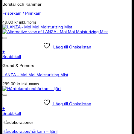
Borstar och Kammar
Frisörkam / Pinnkam
49.00
kr
inkl. moms
Lägg till Önskelistan
+
Snabbkoll
Grund & Primers
LANZA – Moi Moi Moisturizing Mist
299.00
kr
inkl. moms
Lägg till Önskelistan
+
Snabbkoll
Hårdekorationer
Hårdekoration/hårkam – fjäril