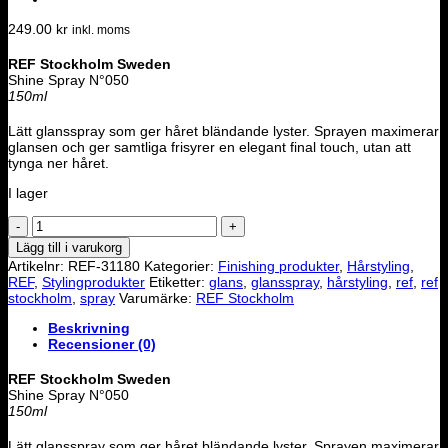
249.00
kr
inkl. moms
REF Stockholm Sweden
Shine Spray N°050
150ml
Lätt glansspray som ger håret bländande lyster. Sprayen maximerar
glansen och ger samtliga frisyrer en elegant final touch, utan att
tynga ner håret.
I lager
REF
-
Lägg till i varukorg
Shine
Artikelnr:
REF-31180
Kategorier:
Finishing produkter
,
Hårstyling
,
Spray
REF
,
Stylingprodukter
Etiketter:
glans
,
glansspray
,
hårstyling
,
ref
,
ref
/
stockholm
,
spray
Varumärke:
REF Stockholm
Glansspray
mängd
Beskrivning
Recensioner (0)
REF Stockholm Sweden
Shine Spray N°050
150ml
Lätt glansspray som ger håret bländande lyster. Sprayen maximerar