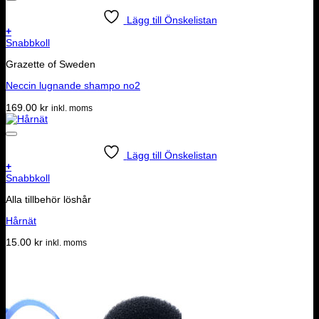
var:
är:
329.00 kr.
299.00 kr.
Lägg till Önskelistan
+
Snabbkoll
Grazette of Sweden
Neccin lugnande shampo no2
169.00
kr
inkl. moms
Lägg till Önskelistan
+
Snabbkoll
Alla tillbehör löshår
Hårnät
15.00
kr
inkl. moms