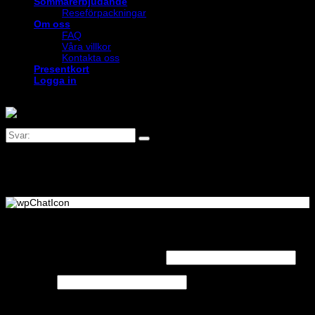
Sommarerbjudande
Reseförpackningar
Om oss
FAQ
Våra villkor
Kontakta oss
Presentkort
Logga in
Logga in
Obligatoriskt
Användarnamn eller e-postadress
*
Obligatoriskt
Lösenord
*