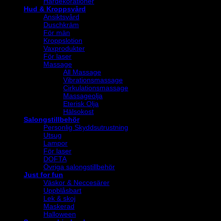
Hårdekorationer
Hud & Kroppsvård
Ansiktsvård
Duschkräm
För män
Kroppslotion
Vaxprodukter
För laser
Massage
All Massage
Vibrationsmassage
Cirkulationsmassage
Massageolja
Eterisk Olja
Hälsokost
Salongstillbehör
Personlig Skyddsutrustning
Utsug
Lampor
För laser
DOFTA
Övriga salongstillbehör
Just for fun
Väskor & Neccesärer
Uppblåsbart
Lek & skoj
Maskerad
Halloween