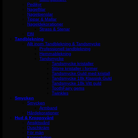
Pedikyr
Nagelfilar
Nagelpenslar
Tippar & Mallar
Nageldekorationer
Strass & Stenar
Elfil
Tandblekning
Allt inom Tandblekning & Tandsmycke
Professionell tandblekning
Hemmablekning
Tandsmycke
Tandsmycke kristaller
Större kristaller i former
Tandsmycke Guld med kristall
Tandsmycke 18k Klassisk Guld
Tandsmycke 18k Vitt guld
ToothFairy gems
Twinkles
Smycken
Smycken
Armband
Hårdekorationer
Hud & Kroppsvård
Ansiktsvård
Duschkräm
För män
Kroppslotion