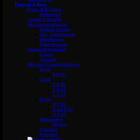
Fransar & Bryn
Frans & Brynfärg
Reflectocil
Lashlift & Browlift
Alla Lösögonfransar
Enklare fransar
3D / Volymfransar
Blingfransar
Fjäderfransar
Lösögonfranspaket
5-pack
10-pack
Allt inom Fransförlängning
B-böj
B 0.05
C-böj
C 0,05
C 0,07
C 0,15
D-böj
D 0,05
D-böj 0,07
D 0,15
Megavolym
DD-böj
Franslim
Pincetter