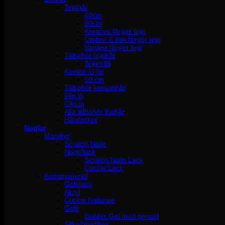
Tejphår
40cm
60cm
Kreativa färger tejp
Ombre & mix färger tejp
Vanliga färger tejp
Tillbehör tejphår
Tejprefill
Keratin U-tip
50 cm
Tillbehör keratinhår
Flip in
Clip-in
Alla tillbehör löshår
Hårdockor
Naglar
Manikyr
Scratch Nails
Nagellack
Scratch Nails Lack
Cuccio Lack
Konstmaterial
Gelélack
Akryl
Cuccio Naturale
Gelé
Builder Gel med pensel
Silke/glasfiber