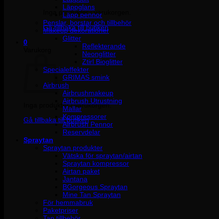
Läppglans
Inga produkter i varukorgen.
Läpp pennor
Penslar, borstar och tillbehör
Gå tillbaka till butiken
Makeup dekorationer
Glitter
0
Reflekterande
Varukorg
Neonglitter
Ztirl Bioglitter
Specialeffekter
GRIMAS smink
Airbrush
Airbrushmakeup
Airbrush Utrustning
Inga produkter i varukorgen.
Mallar
Kompressorer
Gå tillbaka till butiken
Airbrush Pennor
Reservdelar
Spraytan
Spraytan produkter
Vätska för spraytan/airtan
Spraytan kompressor
Airtan paket
Jantana
BGorgeous Spraytan
Mine Tan Spraytan
För hemmabruk
Paketpriser
Tan tillbehör