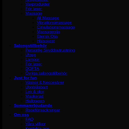
Vaxprodukter
För laser
Massage
All Massage
Vibrationsmassage
Cirkulationsmassage
Massageolja
Eterisk Olja
Hälsokost
Salongstillbehör
Personlig Skyddsutrustning
Utsug
Lampor
För laser
DOFTA
Övriga salongstillbehör
Just for fun
Väskor & Neccesärer
Uppblåsbart
Lek & skoj
Maskerad
Halloween
Sommarerbjudande
Reseförpackningar
Om oss
FAQ
Våra villkor
Kontakta oss