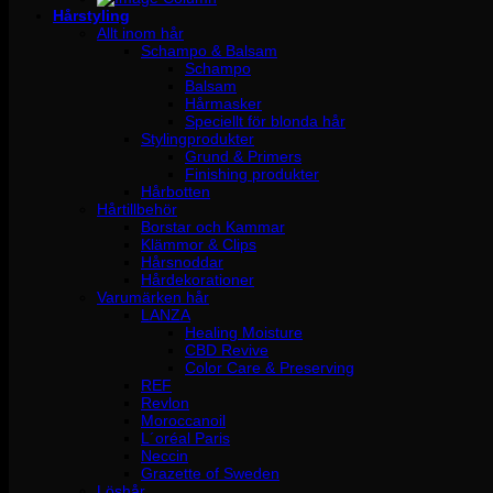
Hårstyling
Allt inom hår
Schampo & Balsam
Schampo
Balsam
Hårmasker
Speciellt för blonda hår
Stylingprodukter
Grund & Primers
Finishing produkter
Hårbotten
Hårtillbehör
Borstar och Kammar
Klämmor & Clips
Hårsnoddar
Hårdekorationer
Varumärken hår
LANZA
Healing Moisture
CBD Revive
Color Care & Preserving
REF
Revlon
Moroccanoil
L´oréal Paris
Neccin
Grazette of Sweden
Löshår