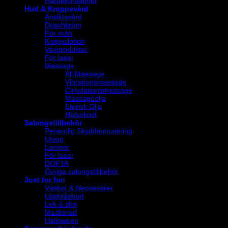
Hårdekorationer
Hud & Kroppsvård
Ansiktsvård
Duschkräm
För män
Kroppslotion
Vaxprodukter
För laser
Massage
All Massage
Vibrationsmassage
Cirkulationsmassage
Massageolja
Eterisk Olja
Hälsokost
Salongstillbehör
Personlig Skyddsutrustning
Utsug
Lampor
För laser
DOFTA
Övriga salongstillbehör
Just for fun
Väskor & Neccesärer
Uppblåsbart
Lek & skoj
Maskerad
Halloween