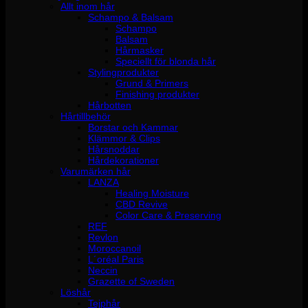
Allt inom hår
Schampo & Balsam
Schampo
Balsam
Hårmasker
Speciellt för blonda hår
Stylingprodukter
Grund & Primers
Finishing produkter
Hårbotten
Hårtillbehör
Borstar och Kammar
Klämmor & Clips
Hårsnoddar
Hårdekorationer
Varumärken hår
LANZA
Healing Moisture
CBD Revive
Color Care & Preserving
REF
Revlon
Moroccanoil
L´oréal Paris
Neccin
Grazette of Sweden
Löshår
Tejphår