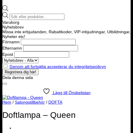
Products
search
Varukorg
Nyhetsbrev
Missa inte erbjudanden, Rabattkoder, VIP-inbjudningar, Utbildningar,
Nyheter etc!
Förnamn
Efternamn
Epost
Genom att fortsätta accepterar du integritetspolicyn
Dela denna sida
Lägg till Önskelistan
Hem
/
Salongstillbehör
/
DOFTA
Doftlampa – Queen