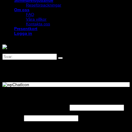
Sommarerbjudande
Reseförpackningar
Om oss
FAQ
Våra villkor
Kontakta oss
Presentkort
Logga in
Logga in
Obligatoriskt
Användarnamn eller e-postadress
*
Obligatoriskt
Lösenord
*