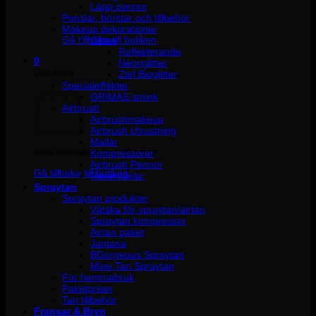
Läpp pennor
Penslar, borstar och tillbehör
Inga produkter i varukorgen.
Makeup dekorationer
Gå tillbaka till butiken
Glitter
Reflekterande
0
Neonglitter
Varukorg
Ztirl Bioglitter
Specialeffekter
GRIMAS smink
Airbrush
Airbrushmakeup
Airbrush Utrustning
Mallar
Inga produkter i varukorgen.
Kompressorer
Airbrush Pennor
Gå tillbaka till butiken
Reservdelar
Spraytan
Spraytan produkter
Vätska för spraytan/airtan
Spraytan kompressor
Airtan paket
Jantana
BGorgeous Spraytan
Mine Tan Spraytan
För hemmabruk
Paketpriser
Tan tillbehör
Fransar & Bryn