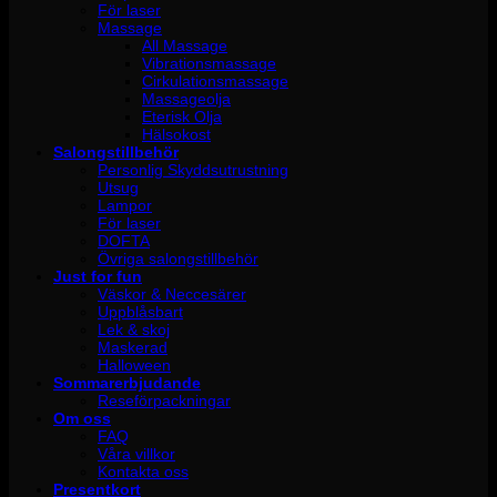
För laser
Massage
All Massage
Vibrationsmassage
Cirkulationsmassage
Massageolja
Eterisk Olja
Hälsokost
Salongstillbehör
Personlig Skyddsutrustning
Utsug
Lampor
För laser
DOFTA
Övriga salongstillbehör
Just for fun
Väskor & Neccesärer
Uppblåsbart
Lek & skoj
Maskerad
Halloween
Sommarerbjudande
Reseförpackningar
Om oss
FAQ
Våra villkor
Kontakta oss
Presentkort