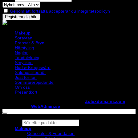
Genom att fortsätta accepterar du integritetspolicyn
Makeup
Spraytan
Fransar & Bryn
Hårstyling
Naglar
Tandblekning
Smycken
Hud & Kroppsvård
Salongstillbehör
Just for fun
Sommarerbjudande
Om oss
Presentkort
Copyright ©
StylistShopen.se
. Hosted at
Zolexdomains.com
maintained by
WebAdmin.se
Products
search
Makeup
Concealer & Foundation