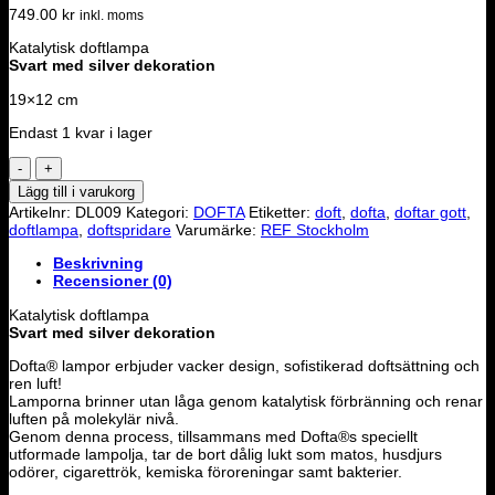
749.00
kr
inkl. moms
Katalytisk doftlampa
Svart med silver dekoration
19×12 cm
Endast 1 kvar i lager
Doftlampa
-
Lägg till i varukorg
Queen
Artikelnr:
DL009
Kategori:
DOFTA
Etiketter:
doft
,
dofta
,
doftar gott
,
mängd
doftlampa
,
doftspridare
Varumärke:
REF Stockholm
Beskrivning
Recensioner (0)
Katalytisk doftlampa
Svart med silver dekoration
Dofta® lampor erbjuder vacker design, sofistikerad doftsättning och
ren luft!
Lamporna brinner utan låga genom katalytisk förbränning och renar
luften på molekylär nivå.
Genom denna process, tillsammans med Dofta®s speciellt
utformade lampolja, tar de bort dålig lukt som matos, husdjurs
odörer, cigarettrök, kemiska föroreningar samt bakterier.