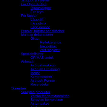
Skuggor & Paletter
För Ögon & Bryn
Ögonskuggor
För bryn
För läppar
Läppstift
Läppglans
Läpp pennor
Penslar, borstar och tillbehör
Makeup dekorationer
Glitter
Reflekterande
Neonglitter
Ztirl Bioglitter
Specialeffekter
GRIMAS smink
Airbrush
Airbrushmakeup
Airbrush Utrustning
Mallar
Kompressorer
Airbrush Pennor
Reservdelar
Spraytan
Spraytan produkter
Vätska för spraytan/airtan
Spraytan kompressor
Airtan paket