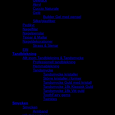
Gelélack
Akryl
Cuccio Naturale
Gelé
Builder Gel med pensel
Silke/glasfiber
Pedikyr
Nagelfilar
Nagelpenslar
Tippar & Mallar
Nageldekorationer
Strass & Stenar
Elfil
Tandblekning
Allt inom Tandblekning & Tandsmycke
Professionell tandblekning
Hemmablekning
Tandsmycke
Tandsmycke kristaller
Större kristaller i former
Tandsmycke Guld med kristall
Tandsmycke 18k Klassisk Guld
Tandsmycke 18k Vitt guld
ToothFairy gems
Twinkles
Smycken
Smycken
Armband