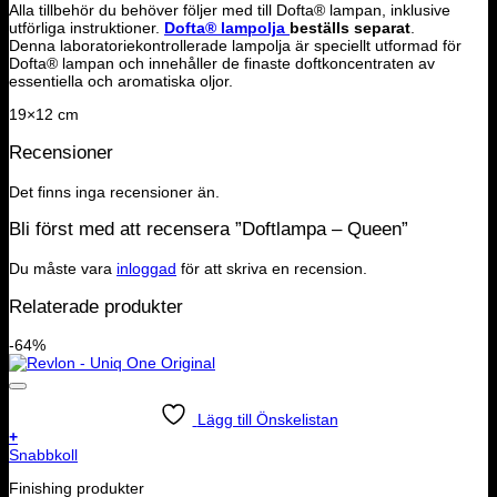
Alla tillbehör du behöver följer med till Dofta® lampan, inklusive
utförliga instruktioner.
Dofta® lampolja
beställs separat
.
Denna laboratoriekontrollerade lampolja är speciellt utformad för
Dofta® lampan och innehåller de finaste doftkoncentraten av
essentiella och aromatiska oljor.
19×12 cm
Recensioner
Det finns inga recensioner än.
Bli först med att recensera ”Doftlampa – Queen”
Du måste vara
inloggad
för att skriva en recension.
Relaterade produkter
-64%
Lägg till Önskelistan
+
Snabbkoll
Finishing produkter