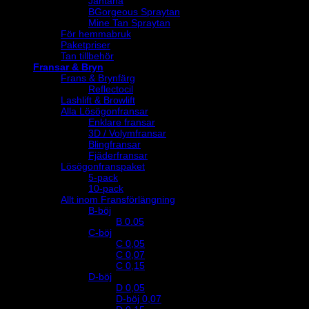
Jantana
BGorgeous Spraytan
Mine Tan Spraytan
För hemmabruk
Paketpriser
Tan tillbehör
Fransar & Bryn
Frans & Brynfärg
Reflectocil
Lashlift & Browlift
Alla Lösögonfransar
Enklare fransar
3D / Volymfransar
Blingfransar
Fjäderfransar
Lösögonfranspaket
5-pack
10-pack
Allt inom Fransförlängning
B-böj
B 0.05
C-böj
C 0,05
C 0,07
C 0,15
D-böj
D 0,05
D-böj 0,07