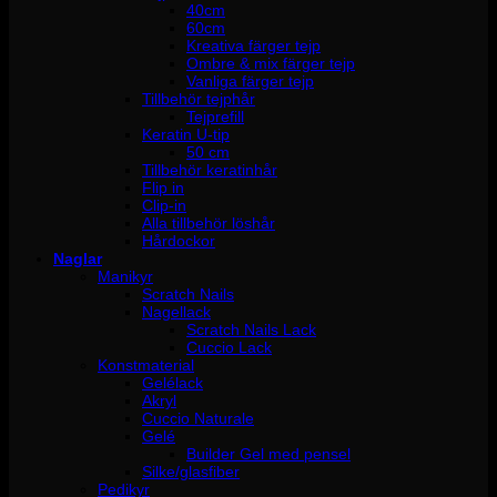
40cm
60cm
Kreativa färger tejp
Ombre & mix färger tejp
Vanliga färger tejp
Tillbehör tejphår
Tejprefill
Keratin U-tip
50 cm
Tillbehör keratinhår
Flip in
Clip-in
Alla tillbehör löshår
Hårdockor
Naglar
Manikyr
Scratch Nails
Nagellack
Scratch Nails Lack
Cuccio Lack
Konstmaterial
Gelélack
Akryl
Cuccio Naturale
Gelé
Builder Gel med pensel
Silke/glasfiber
Pedikyr