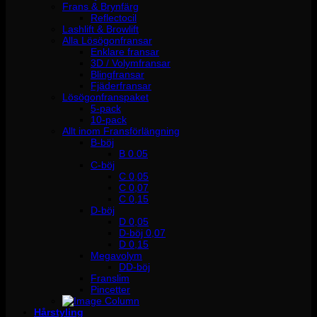
Frans & Brynfärg
Reflectocil
Lashlift & Browlift
Alla Lösögonfransar
Enklare fransar
3D / Volymfransar
Blingfransar
Fjäderfransar
Lösögonfranspaket
5-pack
10-pack
Allt inom Fransförlängning
B-böj
B 0.05
C-böj
C 0,05
C 0,07
C 0,15
D-böj
D 0,05
D-böj 0,07
D 0,15
Megavolym
DD-böj
Franslim
Pincetter
Hårstyling