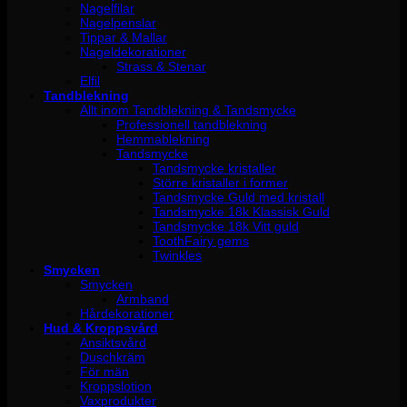
Nagelfilar
Nagelpenslar
Tippar & Mallar
Nageldekorationer
Strass & Stenar
Elfil
Tandblekning
Allt inom Tandblekning & Tandsmycke
Professionell tandblekning
Hemmablekning
Tandsmycke
Tandsmycke kristaller
Större kristaller i former
Tandsmycke Guld med kristall
Tandsmycke 18k Klassisk Guld
Tandsmycke 18k Vitt guld
ToothFairy gems
Twinkles
Smycken
Smycken
Armband
Hårdekorationer
Hud & Kroppsvård
Ansiktsvård
Duschkräm
För män
Kroppslotion
Vaxprodukter