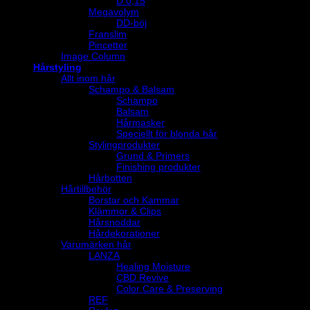
D 0,15
Megavolym
DD-böj
Franslim
Pincetter
Image Column
Hårstyling
Allt inom hår
Schampo & Balsam
Schampo
Balsam
Hårmasker
Speciellt för blonda hår
Stylingprodukter
Grund & Primers
Finishing produkter
Hårbotten
Hårtillbehör
Borstar och Kammar
Klämmor & Clips
Hårsnoddar
Hårdekorationer
Varumärken hår
LANZA
Healing Moisture
CBD Revive
Color Care & Preserving
REF