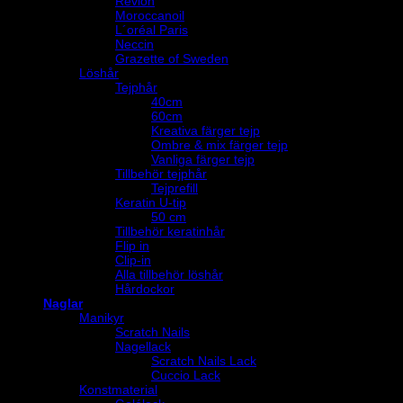
Revlon
Moroccanoil
L´oréal Paris
Neccin
Grazette of Sweden
Löshår
Tejphår
40cm
60cm
Kreativa färger tejp
Ombre & mix färger tejp
Vanliga färger tejp
Tillbehör tejphår
Tejprefill
Keratin U-tip
50 cm
Tillbehör keratinhår
Flip in
Clip-in
Alla tillbehör löshår
Hårdockor
Naglar
Manikyr
Scratch Nails
Nagellack
Scratch Nails Lack
Cuccio Lack
Konstmaterial