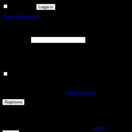
Kom ihåg mig
Logga in
Glömt ditt lösenord?
Registrera
Obligatoriskt
E-postadress
*
En länk för att ställa in ett nytt lösenord kommer att skickas till din e-
postadress.
Håll dig uppdaterad om nyheter och våra rea kampanjer
Dina personuppgifter kommer användas för att förbättra din
upplevelse på webbplatsen, hantera åtkomst till ditt konto och för
andra ändamål som beskrivs i vår
integritetspolicy
.
Registrera
Får det lov att vara en kaka eller två?
På den här webplatsen använder vi cookies för att alla funktioner
ska fungera som förväntat. För mer info se våra
villkor
.