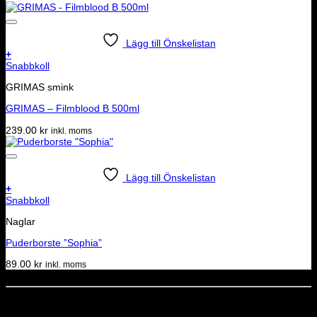
Lägg till Önskelistan
+
Snabbkoll
GRIMAS smink
GRIMAS – Filmblood B 500ml
239.00
kr
inkl. moms
Lägg till Önskelistan
+
Snabbkoll
Naglar
Puderborste ”Sophia”
89.00
kr
inkl. moms
Dela denna sida
STOLT MEDLEM I