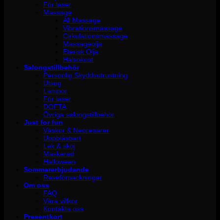
För laser
Massage
All Massage
Vibrationsmassage
Cirkulationsmassage
Massageolja
Eterisk Olja
Hälsokost
Salongstillbehör
Personlig Skyddsutrustning
Utsug
Lampor
För laser
DOFTA
Övriga salongstillbehör
Just for fun
Väskor & Neccesärer
Uppblåsbart
Lek & skoj
Maskerad
Halloween
Sommarerbjudande
Reseförpackningar
Om oss
FAQ
Våra villkor
Kontakta oss
Presentkort