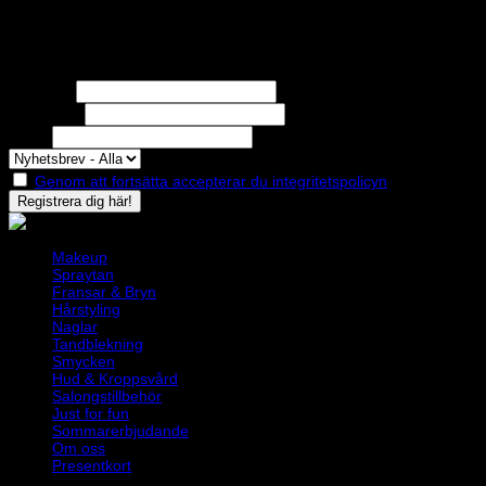
Nyhetsbrev
Missa inga erbjudanden eller nyheter!
Förnamn
Efternamn
Epost
Genom att fortsätta accepterar du integritetspolicyn
Makeup
Spraytan
Fransar & Bryn
Hårstyling
Naglar
Tandblekning
Smycken
Hud & Kroppsvård
Salongstillbehör
Just for fun
Sommarerbjudande
Om oss
Presentkort