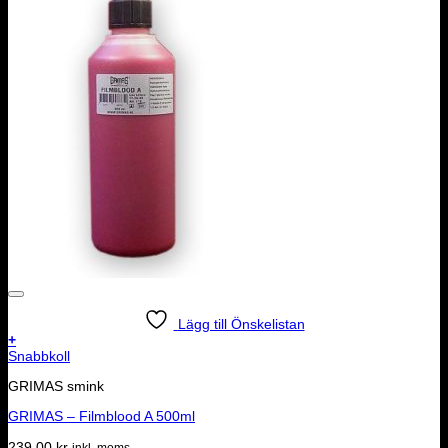
Lägg till Önskelistan
+
Snabbkoll
GRIMAS smink
GRIMAS – Filmblood A 500ml
239.00
kr
inkl. moms