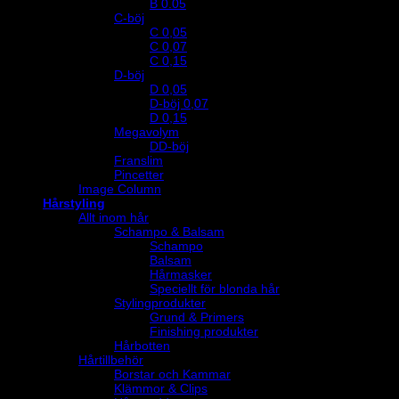
B 0.05
C-böj
C 0,05
C 0,07
C 0,15
D-böj
D 0,05
D-böj 0,07
D 0,15
Megavolym
DD-böj
Franslim
Pincetter
Image Column
Hårstyling
Allt inom hår
Schampo & Balsam
Schampo
Balsam
Hårmasker
Speciellt för blonda hår
Stylingprodukter
Grund & Primers
Finishing produkter
Hårbotten
Hårtillbehör
Borstar och Kammar
Klämmor & Clips