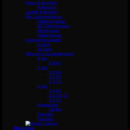
Frans & Brynfärg
Reflectocil
Lashlift & Browlift
Alla Lösögonfransar
Enklare fransar
3D / Volymfransar
Blingfransar
Fjäderfransar
Lösögonfranspaket
5-pack
10-pack
Allt inom Fransförlängning
B-böj
B 0.05
C-böj
C 0,05
C 0,07
C 0,15
D-böj
D 0,05
D-böj 0,07
D 0,15
Megavolym
DD-böj
Franslim
Pincetter
Hårstyling