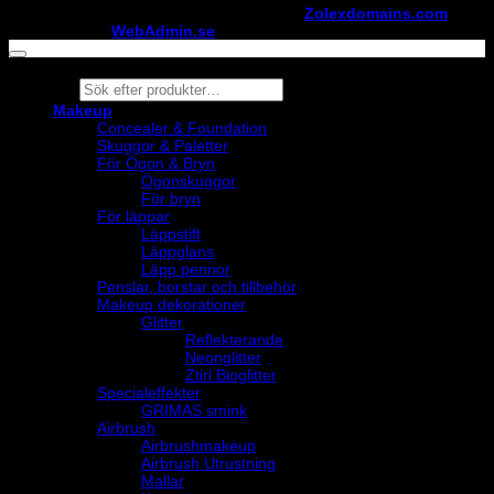
Copyright ©
StylistShopen.se
. Hosted at
Zolexdomains.com
maintained by
WebAdmin.se
Products
search
Makeup
Concealer & Foundation
Skuggor & Paletter
För Ögon & Bryn
Ögonskuggor
För bryn
För läppar
Läppstift
Läppglans
Läpp pennor
Penslar, borstar och tillbehör
Makeup dekorationer
Glitter
Reflekterande
Neonglitter
Ztirl Bioglitter
Specialeffekter
GRIMAS smink
Airbrush
Airbrushmakeup
Airbrush Utrustning
Mallar