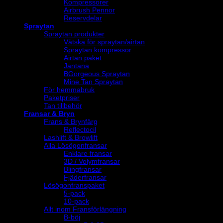
Kompressorer
Airbrush Pennor
Reservdelar
Spraytan
Spraytan produkter
Vätska för spraytan/airtan
Spraytan kompressor
Airtan paket
Jantana
BGorgeous Spraytan
Mine Tan Spraytan
För hemmabruk
Paketpriser
Tan tillbehör
Fransar & Bryn
Frans & Brynfärg
Reflectocil
Lashlift & Browlift
Alla Lösögonfransar
Enklare fransar
3D / Volymfransar
Blingfransar
Fjäderfransar
Lösögonfranspaket
5-pack
10-pack
Allt inom Fransförlängning
B-böj