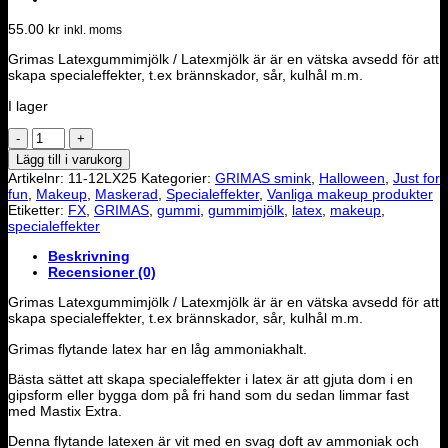
55.00
kr
inkl. moms
Grimas Latexgummimjölk / Latexmjölk är är en vätska avsedd för att
skapa specialeffekter, t.ex brännskador, sår, kulhål m.m.
I lager
Grimas
-
Lägg till i varukorg
Latex
Artikelnr:
11-12LX25
Kategorier:
GRIMAS smink
,
Halloween
,
Just for
25ml
fun
,
Makeup
,
Maskerad
,
Specialeffekter
,
Vanliga makeup produkter
mängd
Etiketter:
FX
,
GRIMAS
,
gummi
,
gummimjölk
,
latex
,
makeup
,
specialeffekter
Beskrivning
Recensioner (0)
Grimas Latexgummimjölk / Latexmjölk är är en vätska avsedd för att
skapa specialeffekter, t.ex brännskador, sår, kulhål m.m.
Grimas flytande latex har en låg ammoniakhalt.
Bästa sättet att skapa specialeffekter i latex är att gjuta dom i en
gipsform eller bygga dom på fri hand som du sedan limmar fast
med Mastix Extra.
Denna flytande latexen är vit med en svag doft av ammoniak och