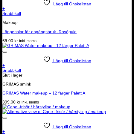
Lägg till Önskelistan
+
Snabbkoll
Makeup
Läppenslar för engångsbruk -Roséguld
69.00
kr
inkl. moms
Lägg till Önskelistan
+
Snabbkoll
Slut i lager
GRIMAS smink
GRIMAS Water makeup – 12 färger Palett A
399.00
kr
inkl. moms
Lägg till Önskelistan
+