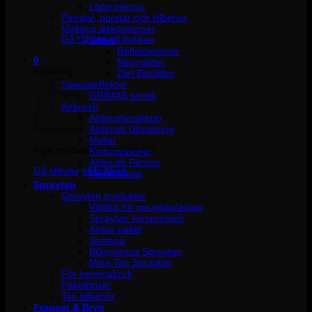
Läpp pennor
Penslar, borstar och tillbehör
Inga produkter i varukorgen.
Makeup dekorationer
Gå tillbaka till butiken
Glitter
Reflekterande
0
Neonglitter
Varukorg
Ztirl Bioglitter
Specialeffekter
GRIMAS smink
Airbrush
Airbrushmakeup
Airbrush Utrustning
Mallar
Inga produkter i varukorgen.
Kompressorer
Airbrush Pennor
Gå tillbaka till butiken
Reservdelar
Spraytan
Spraytan produkter
Vätska för spraytan/airtan
Spraytan kompressor
Airtan paket
Jantana
BGorgeous Spraytan
Mine Tan Spraytan
För hemmabruk
Paketpriser
Tan tillbehör
Fransar & Bryn