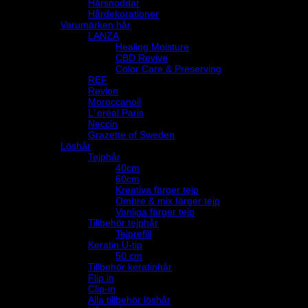
Hårsnoddar
Hårdekorationer
Varumärken hår
LANZA
Healing Moisture
CBD Revive
Color Care & Preserving
REF
Revlon
Moroccanoil
L´oréal Paris
Neccin
Grazette of Sweden
Löshår
Tejphår
40cm
60cm
Kreativa färger tejp
Ombre & mix färger tejp
Vanliga färger tejp
Tillbehör tejphår
Tejprefill
Keratin U-tip
50 cm
Tillbehör keratinhår
Flip in
Clip-in
Alla tillbehör löshår