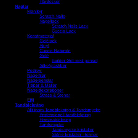
Hårdockor
Naglar
Manikyr
Scratch Nails
Nagellack
Scratch Nails Lack
Cuccio Lack
Konstmaterial
Gelélack
Akryl
Cuccio Naturale
Gelé
Builder Gel med pensel
Silke/glasfiber
Pedikyr
Nagelfilar
Nagelpenslar
Tippar & Mallar
Nageldekorationer
Strass & Stenar
Elfil
Tandblekning
Allt inom Tandblekning & Tandsmycke
Professionell tandblekning
Hemmablekning
Tandsmycke
Tandsmycke kristaller
Större kristaller i former