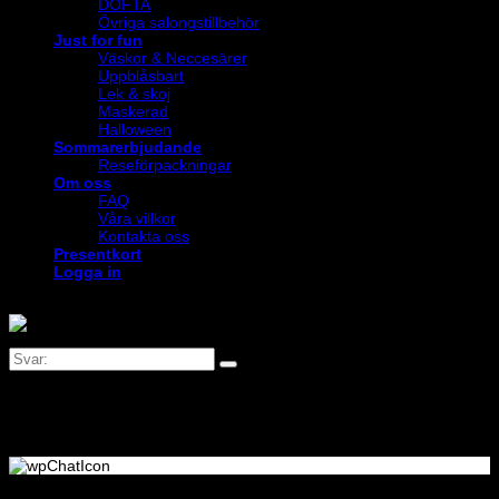
DOFTA
Övriga salongstillbehör
Just for fun
Väskor & Neccesärer
Uppblåsbart
Lek & skoj
Maskerad
Halloween
Sommarerbjudande
Reseförpackningar
Om oss
FAQ
Våra villkor
Kontakta oss
Presentkort
Logga in