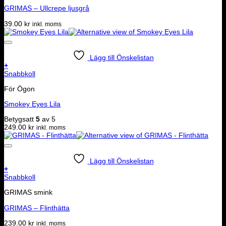
GRIMAS – Ullcrepe ljusgrå
39.00
kr
inkl. moms
Lägg till Önskelistan
+
Snabbkoll
För Ögon
Smokey Eyes Lila
Betygsatt
5
av 5
249.00
kr
inkl. moms
Lägg till Önskelistan
+
Snabbkoll
GRIMAS smink
GRIMAS – Flinthätta
239.00
kr
inkl. moms