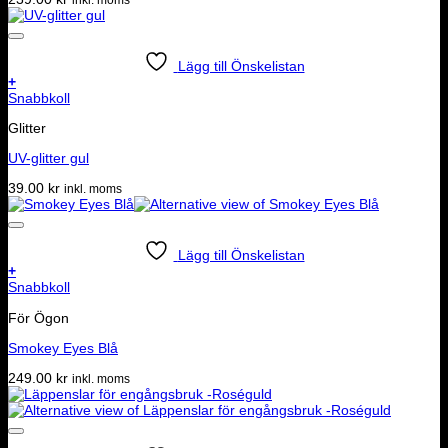
Lägg till Önskelistan
+
Snabbkoll
Glitter
UV-glitter gul
39.00
kr
inkl. moms
Lägg till Önskelistan
+
Snabbkoll
För Ögon
Smokey Eyes Blå
249.00
kr
inkl. moms