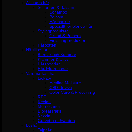
Allt inom hår
Schampo & Balsam
Schampo
Balsam
Hårmasker
Speciellt för blonda hår
Stylingprodukter
Grund & Primers
Finishing produkter
Hårbotten
Hårtillbehör
Borstar och Kammar
Klämmor & Clips
Hårsnoddar
Hårdekorationer
Varumärken hår
LANZA
Healing Moisture
CBD Revive
Color Care & Preserving
REF
Revlon
Moroccanoil
L´oréal Paris
Neccin
Grazette of Sweden
Löshår
Tejphår