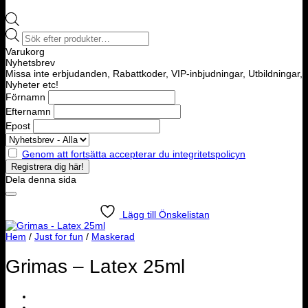
Products
search
Varukorg
Nyhetsbrev
Missa inte erbjudanden, Rabattkoder, VIP-inbjudningar, Utbildningar,
Nyheter etc!
Förnamn
Efternamn
Epost
Genom att fortsätta accepterar du integritetspolicyn
Dela denna sida
Lägg till Önskelistan
Hem
/
Just for fun
/
Maskerad
Grimas – Latex 25ml