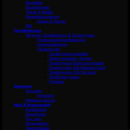
Nagelfilar
Nagelpenslar
Tippar & Mallar
Nageldekorationer
Strass & Stenar
Elfil
Tandblekning
Allt inom Tandblekning & Tandsmycke
Professionell tandblekning
Hemmablekning
Tandsmycke
Tandsmycke kristaller
Större kristaller i former
Tandsmycke Guld med kristall
Tandsmycke 18k Klassisk Guld
Tandsmycke 18k Vitt guld
ToothFairy gems
Twinkles
Smycken
Smycken
Armband
Hårdekorationer
Hud & Kroppsvård
Ansiktsvård
Duschkräm
För män
Kroppslotion
Vaxprodukter