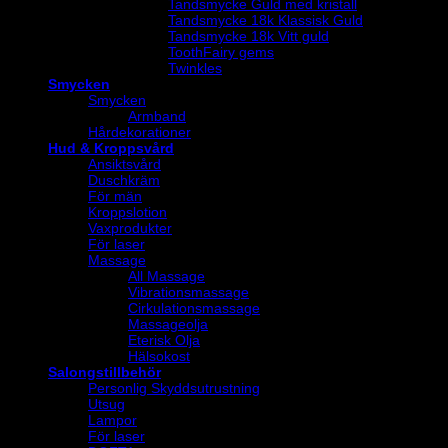
Tandsmycke Guld med kristall
Tandsmycke 18k Klassisk Guld
Tandsmycke 18k Vitt guld
ToothFairy gems
Twinkles
Smycken
Smycken
Armband
Hårdekorationer
Hud & Kroppsvård
Ansiktsvård
Duschkräm
För män
Kroppslotion
Vaxprodukter
För laser
Massage
All Massage
Vibrationsmassage
Cirkulationsmassage
Massageolja
Eterisk Olja
Hälsokost
Salongstillbehör
Personlig Skyddsutrustning
Utsug
Lampor
För laser