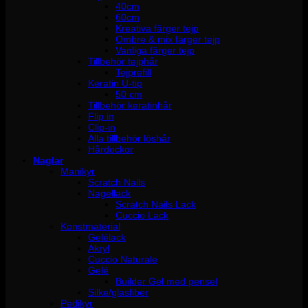
40cm
60cm
Kreativa färger tejp
Ombre & mix färger tejp
Vanliga färger tejp
Tillbehör tejphår
Tejprefill
Keratin U-tip
50 cm
Tillbehör keratinhår
Flip in
Clip-in
Alla tillbehör löshår
Hårdockor
Naglar
Manikyr
Scratch Nails
Nagellack
Scratch Nails Lack
Cuccio Lack
Konstmaterial
Gelélack
Akryl
Cuccio Naturale
Gelé
Builder Gel med pensel
Silke/glasfiber
Pedikyr