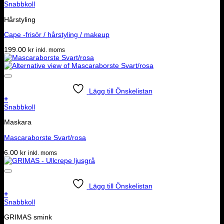
Snabbkoll
Hårstyling
Cape -frisör / hårstyling / makeup
199.00
kr
inkl. moms
Lägg till Önskelistan
+
Snabbkoll
Maskara
Mascaraborste Svart/rosa
6.00
kr
inkl. moms
Lägg till Önskelistan
+
Snabbkoll
GRIMAS smink