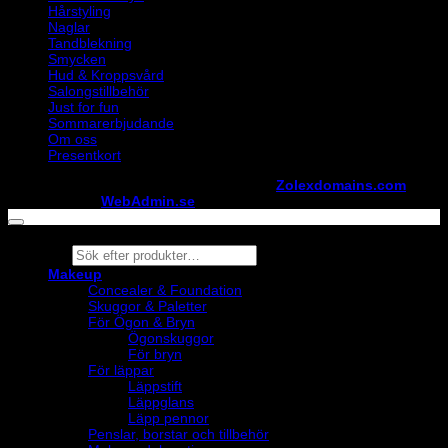
Hårstyling
Naglar
Tandblekning
Smycken
Hud & Kroppsvård
Salongstillbehör
Just for fun
Sommarerbjudande
Om oss
Presentkort
Copyright ©
StylistShopen.se
. Hosted at
Zolexdomains.com
maintained by
WebAdmin.se
Products
search
Makeup
Concealer & Foundation
Skuggor & Paletter
För Ögon & Bryn
Ögonskuggor
För bryn
För läppar
Läppstift
Läppglans
Läpp pennor
Penslar, borstar och tillbehör