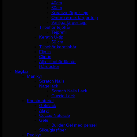
40cm
60cm
Kreativa färger tejp
Ombre & mix färger tejp
Vanliga färger tejp
Tillbehör tejphår
Tejprefill
Keratin U-tip
50 cm
Tillbehör keratinhår
Flip in
Clip-in
Alla tillbehör löshår
Hårdockor
Naglar
Manikyr
Scratch Nails
Nagellack
Scratch Nails Lack
Cuccio Lack
Konstmaterial
Gelélack
Akryl
Cuccio Naturale
Gelé
Builder Gel med pensel
Silke/glasfiber
Pedikyr