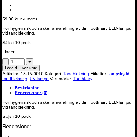
59.00
kr
inkl. moms
För hygiensisk och säker användning av din Toothfairy LED-lampa
vid tandblekning.
Säljs i 10-pack.
I lager
Lampskydd
till
Lägg till i varukorg
tandblekningslampa
Artikelnr:
13-15-0010
Kategori:
Tandblekning
Etiketter:
lampskydd
,
mängd
tandblekning
,
UV lampa
Varumärke:
Toothfairy
Beskrivning
Recensioner (0)
För hygiensisk och säker användning av din Toothfairy LED-lampa
vid tandblekning.
Säljs i 10-pack.
Recensioner