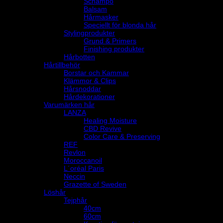
Schampo
Balsam
Hårmasker
Speciellt för blonda hår
Stylingprodukter
Grund & Primers
Finishing produkter
Hårbotten
Hårtillbehör
Borstar och Kammar
Klämmor & Clips
Hårsnoddar
Hårdekorationer
Varumärken hår
LANZA
Healing Moisture
CBD Revive
Color Care & Preserving
REF
Revlon
Moroccanoil
L´oréal Paris
Neccin
Grazette of Sweden
Löshår
Tejphår
40cm
60cm