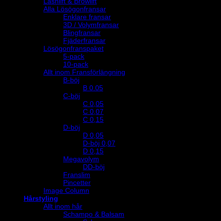
Lashlift & Browlift
Alla Lösögonfransar
Enklare fransar
3D / Volymfransar
Blingfransar
Fjäderfransar
Lösögonfranspaket
5-pack
10-pack
Allt inom Fransförlängning
B-böj
B 0.05
C-böj
C 0,05
C 0,07
C 0,15
D-böj
D 0,05
D-böj 0,07
D 0,15
Megavolym
DD-böj
Franslim
Pincetter
Image Column
Hårstyling
Allt inom hår
Schampo & Balsam