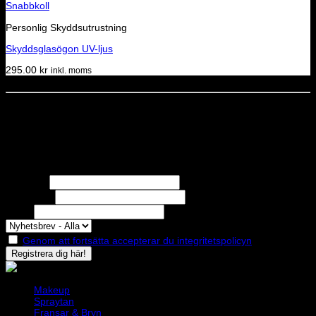
Snabbkoll
Personlig Skyddsutrustning
Skyddsglasögon UV-ljus
295.00
kr
inkl. moms
Dela denna sida
STOLT MEDLEM I
Nyhetsbrev
Missa inga erbjudanden eller nyheter!
Förnamn
Efternamn
Epost
Genom att fortsätta accepterar du integritetspolicyn
Makeup
Spraytan
Fransar & Bryn