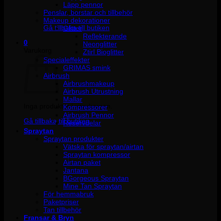
Läpp pennor
Penslar, borstar och tillbehör
Inga produkter i varukorgen.
Makeup dekorationer
Gå tillbaka till butiken
Glitter
Reflekterande
0
Neonglitter
Varukorg
Ztirl Bioglitter
Specialeffekter
GRIMAS smink
Airbrush
Airbrushmakeup
Airbrush Utrustning
Mallar
Inga produkter i varukorgen.
Kompressorer
Airbrush Pennor
Gå tillbaka till butiken
Reservdelar
Spraytan
Spraytan produkter
Vätska för spraytan/airtan
Spraytan kompressor
Airtan paket
Jantana
BGorgeous Spraytan
Mine Tan Spraytan
För hemmabruk
Paketpriser
Tan tillbehör
Fransar & Bryn