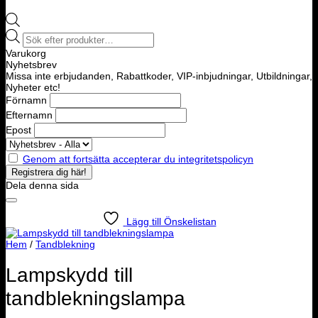
Products
search
Varukorg
Nyhetsbrev
Missa inte erbjudanden, Rabattkoder, VIP-inbjudningar, Utbildningar,
Nyheter etc!
Förnamn
Efternamn
Epost
Genom att fortsätta accepterar du integritetspolicyn
Dela denna sida
Lägg till Önskelistan
Hem
/
Tandblekning
Lampskydd till
tandblekningslampa