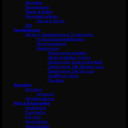
Nagelfilar
Nagelpenslar
Tippar & Mallar
Nageldekorationer
Strass & Stenar
Elfil
Tandblekning
Allt inom Tandblekning & Tandsmycke
Professionell tandblekning
Hemmablekning
Tandsmycke
Tandsmycke kristaller
Större kristaller i former
Tandsmycke Guld med kristall
Tandsmycke 18k Klassisk Guld
Tandsmycke 18k Vitt guld
ToothFairy gems
Twinkles
Smycken
Smycken
Armband
Hårdekorationer
Hud & Kroppsvård
Ansiktsvård
Duschkräm
För män
Kroppslotion
Vaxprodukter