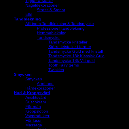
Tippar & Mallar
Nageldekorationer
Strass & Stenar
Elfil
Tandblekning
Allt inom Tandblekning & Tandsmycke
Professionell tandblekning
Hemmablekning
Tandsmycke
Tandsmycke kristaller
Större kristaller i former
Tandsmycke Guld med kristall
Tandsmycke 18k Klassisk Guld
Tandsmycke 18k Vitt guld
ToothFairy gems
Twinkles
Smycken
Smycken
Armband
Hårdekorationer
Hud & Kroppsvård
Ansiktsvård
Duschkräm
För män
Kroppslotion
Vaxprodukter
För laser
Massage