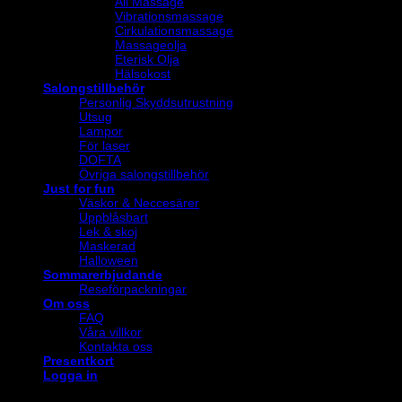
All Massage
Vibrationsmassage
Cirkulationsmassage
Massageolja
Eterisk Olja
Hälsokost
Salongstillbehör
Personlig Skyddsutrustning
Utsug
Lampor
För laser
DOFTA
Övriga salongstillbehör
Just for fun
Väskor & Neccesärer
Uppblåsbart
Lek & skoj
Maskerad
Halloween
Sommarerbjudande
Reseförpackningar
Om oss
FAQ
Våra villkor
Kontakta oss
Presentkort
Logga in