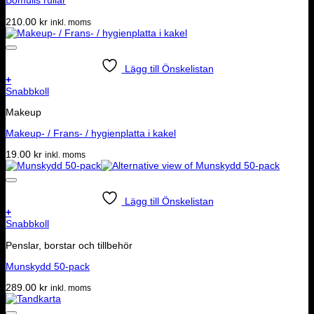
Bomulls rullar
210.00
kr
inkl. moms
Lägg till Önskelistan
+
Snabbkoll
Makeup
Makeup- / Frans- / hygienplatta i kakel
19.00
kr
inkl. moms
Lägg till Önskelistan
+
Snabbkoll
Penslar, borstar och tillbehör
Munskydd 50-pack
289.00
kr
inkl. moms