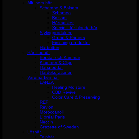
Allt inom hår
Schampo & Balsam
Schampo
Balsam
Hårmasker
Speciellt för blonda hår
Stylingprodukter
Grund & Primers
Finishing produkter
Hårbotten
Hårtillbehör
Borstar och Kammar
Klämmor & Clips
Hårsnoddar
Hårdekorationer
Varumärken hår
LANZA
Healing Moisture
CBD Revive
Color Care & Preserving
REF
Revlon
Moroccanoil
L´oréal Paris
Neccin
Grazette of Sweden
Löshår
Tejphår