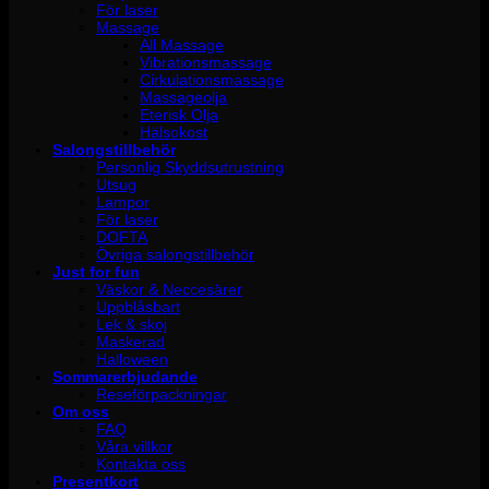
För laser
Massage
All Massage
Vibrationsmassage
Cirkulationsmassage
Massageolja
Eterisk Olja
Hälsokost
Salongstillbehör
Personlig Skyddsutrustning
Utsug
Lampor
För laser
DOFTA
Övriga salongstillbehör
Just for fun
Väskor & Neccesärer
Uppblåsbart
Lek & skoj
Maskerad
Halloween
Sommarerbjudande
Reseförpackningar
Om oss
FAQ
Våra villkor
Kontakta oss
Presentkort