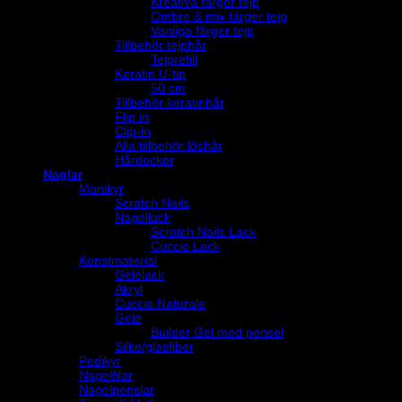
Kreativa färger tejp
Ombre & mix färger tejp
Vanliga färger tejp
Tillbehör tejphår
Tejprefill
Keratin U-tip
50 cm
Tillbehör keratinhår
Flip in
Clip-in
Alla tillbehör löshår
Hårdockor
Naglar
Manikyr
Scratch Nails
Nagellack
Scratch Nails Lack
Cuccio Lack
Konstmaterial
Gelélack
Akryl
Cuccio Naturale
Gelé
Builder Gel med pensel
Silke/glasfiber
Pedikyr
Nagelfilar
Nagelpenslar