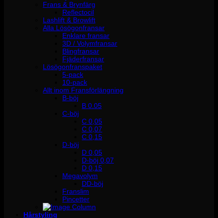
Frans & Brynfärg
Reflectocil
Lashlift & Browlift
Alla Lösögonfransar
Enklare fransar
3D / Volymfransar
Blingfransar
Fjäderfransar
Lösögonfranspaket
5-pack
10-pack
Allt inom Fransförlängning
B-böj
B 0.05
C-böj
C 0,05
C 0,07
C 0,15
D-böj
D 0,05
D-böj 0,07
D 0,15
Megavolym
DD-böj
Franslim
Pincetter
Hårstyling