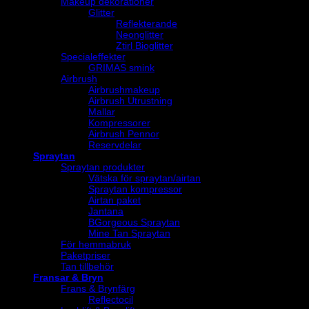
Makeup dekorationer
Glitter
Reflekterande
Neonglitter
Ztirl Bioglitter
Specialeffekter
GRIMAS smink
Airbrush
Airbrushmakeup
Airbrush Utrustning
Mallar
Kompressorer
Airbrush Pennor
Reservdelar
Spraytan
Spraytan produkter
Vätska för spraytan/airtan
Spraytan kompressor
Airtan paket
Jantana
BGorgeous Spraytan
Mine Tan Spraytan
För hemmabruk
Paketpriser
Tan tillbehör
Fransar & Bryn
Frans & Brynfärg
Reflectocil