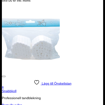
549.00
kr
inkl. moms
Lägg till Önskelistan
+
Snabbkoll
Professionell tandblekning