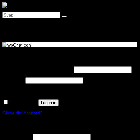
Logga in
Obligatoriskt
Användarnamn eller e-postadress
*
Obligatoriskt
Lösenord
*
Kom ihåg mig
Logga in
Glömt ditt lösenord?
Registrera
Obligatoriskt
E-postadress
*