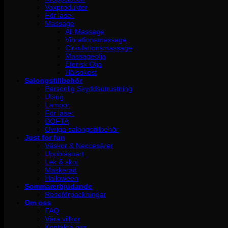
Vaxprodukter
För laser
Massage
All Massage
Vibrationsmassage
Cirkulationsmassage
Massageolja
Eterisk Olja
Hälsokost
Salongstillbehör
Personlig Skyddsutrustning
Utsug
Lampor
För laser
DOFTA
Övriga salongstillbehör
Just for fun
Väskor & Neccesärer
Uppblåsbart
Lek & skoj
Maskerad
Halloween
Sommarerbjudande
Reseförpackningar
Om oss
FAQ
Våra villkor
Kontakta oss