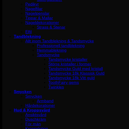
Pedikyr
Nagelfilar
Nagelpenslar
Tippar & Mallar
Nageldekorationer
Strass & Stenar
Elfil
Tandblekning
Allt inom Tandblekning & Tandsmycke
Professionell tandblekning
Hemmablekning
Tandsmycke
Tandsmycke kristaller
Större kristaller i former
Tandsmycke Guld med kristall
Tandsmycke 18k Klassisk Guld
Tandsmycke 18k Vitt guld
ToothFairy gems
Twinkles
Smycken
Smycken
Armband
Hårdekorationer
Hud & Kroppsvård
Ansiktsvård
Duschkräm
För män
Kroppslotion