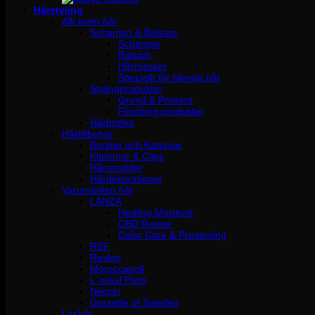
Hårstyling
Allt inom hår
Schampo & Balsam
Schampo
Balsam
Hårmasker
Speciellt för blonda hår
Stylingprodukter
Grund & Primers
Finishing produkter
Hårbotten
Hårtillbehör
Borstar och Kammar
Klämmor & Clips
Hårsnoddar
Hårdekorationer
Varumärken hår
LANZA
Healing Moisture
CBD Revive
Color Care & Preserving
REF
Revlon
Moroccanoil
L´oréal Paris
Neccin
Grazette of Sweden
Löshår