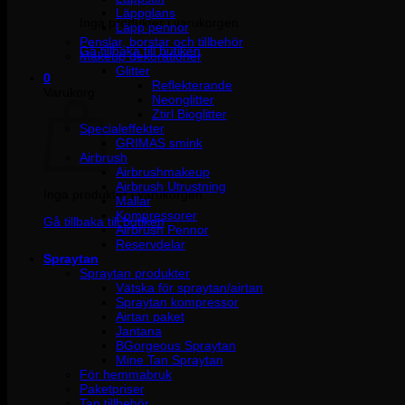
Läppglans
Inga produkter i varukorgen.
Läpp pennor
Penslar, borstar och tillbehör
Gå tillbaka till butiken
Makeup dekorationer
Glitter
0
Reflekterande
Varukorg
Neonglitter
Ztirl Bioglitter
Specialeffekter
GRIMAS smink
Airbrush
Airbrushmakeup
Airbrush Utrustning
Inga produkter i varukorgen.
Mallar
Kompressorer
Gå tillbaka till butiken
Airbrush Pennor
Reservdelar
Spraytan
Spraytan produkter
Vätska för spraytan/airtan
Spraytan kompressor
Airtan paket
Jantana
BGorgeous Spraytan
Mine Tan Spraytan
För hemmabruk
Paketpriser
Tan tillbehör