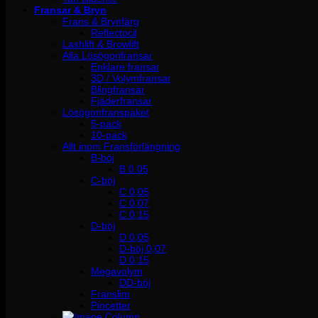
Fransar & Bryn
Frans & Brynfärg
Reflectocil
Lashlift & Browlift
Alla Lösögonfransar
Enklare fransar
3D / Volymfransar
Blingfransar
Fjäderfransar
Lösögonfranspaket
5-pack
10-pack
Allt inom Fransförlängning
B-böj
B 0.05
C-böj
C 0,05
C 0,07
C 0,15
D-böj
D 0,05
D-böj 0,07
D 0,15
Megavolym
DD-böj
Franslim
Pincetter