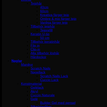
Tejphår
40cm
60cm
Kreativa färger tejp
Ombre & mix färger tejp
Vanliga färger tejp
Tillbehör tejphår
Tejprefill
Keratin U-tip
50 cm
Tillbehör keratinhår
Flip in
Clip-in
Alla tillbehör löshår
Hårdockor
Naglar
Manikyr
Scratch Nails
Nagellack
Scratch Nails Lack
Cuccio Lack
Konstmaterial
Gelélack
Akryl
Cuccio Naturale
Gelé
Builder Gel med pensel
Silke/glasfiber