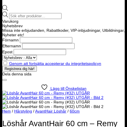
Products
search
Varukorg
Nyhetsbrev
Missa inte erbjudanden, Rabattkoder, VIP-inbjudningar, Utbildningar,
Nyheter etc!
Förnamn
Efternamn
Epost
Genom att fortsätta accepterar du integritetspolicyn
Dela denna sida
Lägg till Önskelistan
Hem
/
Hårstyling
/
AvantHair Löshår
/
60cm
Löshår AvantHair 60 cm – Remy