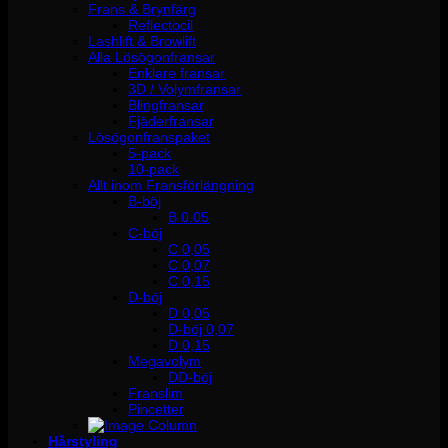
Frans & Brynfärg
Reflectocil
Lashlift & Browlift
Alla Lösögonfransar
Enklare fransar
3D / Volymfransar
Blingfransar
Fjäderfransar
Lösögonfranspaket
5-pack
10-pack
Allt inom Fransförlängning
B-böj
B 0.05
C-böj
C 0,05
C 0,07
C 0,15
D-böj
D 0,05
D-böj 0,07
D 0,15
Megavolym
DD-böj
Franslim
Pincetter
Hårstyling