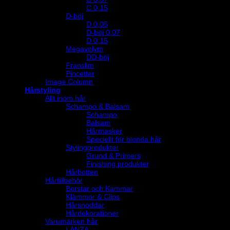
C 0,15
D-böj
D 0,05
D-böj 0,07
D 0,15
Megavolym
DD-böj
Franslim
Pincetter
Image Column
Hårstyling
Allt inom hår
Schampo & Balsam
Schampo
Balsam
Hårmasker
Speciellt för blonda hår
Stylingprodukter
Grund & Primers
Finishing produkter
Hårbotten
Hårtillbehör
Borstar och Kammar
Klämmor & Clips
Hårsnoddar
Hårdekorationer
Varumärken hår
LANZA