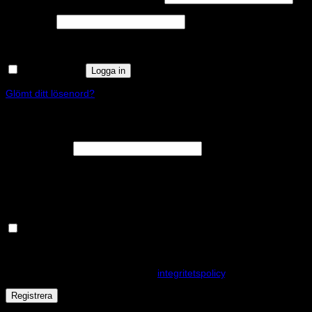
Obligatoriskt
Lösenord
*
Kom ihåg mig
Logga in
Glömt ditt lösenord?
Registrera
Obligatoriskt
E-postadress
*
En länk för att ställa in ett nytt lösenord kommer att skickas till din e-
postadress.
Håll dig uppdaterad om nyheter och våra rea kampanjer
Dina personuppgifter kommer användas för att förbättra din
upplevelse på webbplatsen, hantera åtkomst till ditt konto och för
andra ändamål som beskrivs i vår
integritetspolicy
.
Registrera