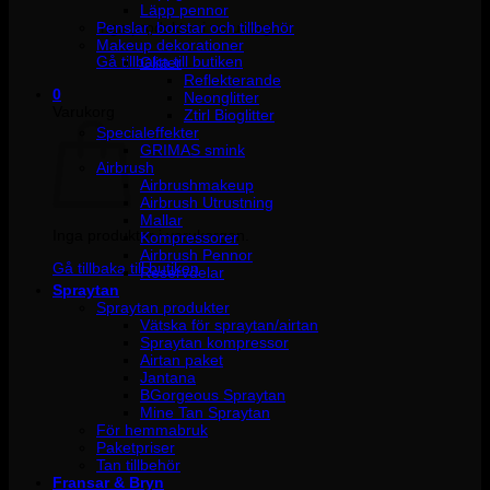
Läpp pennor
Penslar, borstar och tillbehör
Inga produkter i varukorgen.
Makeup dekorationer
Gå tillbaka till butiken
Glitter
Reflekterande
0
Neonglitter
Varukorg
Ztirl Bioglitter
Specialeffekter
GRIMAS smink
Airbrush
Airbrushmakeup
Airbrush Utrustning
Mallar
Inga produkter i varukorgen.
Kompressorer
Airbrush Pennor
Gå tillbaka till butiken
Reservdelar
Spraytan
Spraytan produkter
Vätska för spraytan/airtan
Spraytan kompressor
Airtan paket
Jantana
BGorgeous Spraytan
Mine Tan Spraytan
För hemmabruk
Paketpriser
Tan tillbehör
Fransar & Bryn