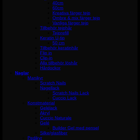
40cm
60cm
Kreativa färger tejp
Ombre & mix färger tejp
Vanliga färger tejp
Tillbehör tejphår
Tejprefill
Keratin U-tip
50 cm
Tillbehör keratinhår
Flip in
Clip-in
Alla tillbehör löshår
Hårdockor
Naglar
Manikyr
Scratch Nails
Nagellack
Scratch Nails Lack
Cuccio Lack
Konstmaterial
Gelélack
Akryl
Cuccio Naturale
Gelé
Builder Gel med pensel
Silke/glasfiber
Pedikyr