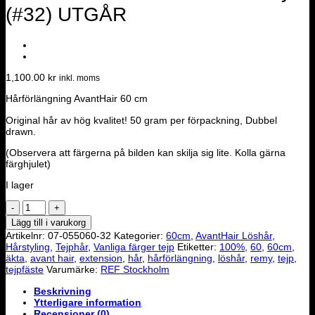
(#32) UTGÅR
1,100.00
kr
inkl. moms
Hårförlängning AvantHair 60 cm
Original hår av hög kvalitet! 50 gram per förpackning, Dubbel
drawn.
(Observera att färgerna på bilden kan skilja sig lite. Kolla gärna
färghjulet)
I lager
Löshår
AvantHair
Lägg till i varukorg
60
Artikelnr:
07-055060-32
Kategorier:
60cm
,
AvantHair Löshår
,
cm
Hårstyling
,
Tejphår
,
Vanliga färger tejp
Etiketter:
100%
,
60
,
60cm
,
-
äkta
,
avant hair
,
extension
,
hår
,
hårförlängning
,
löshår
,
remy
,
tejp
,
Remy
tejpfäste
Varumärke:
REF Stockholm
(#32)
UTGÅR
Beskrivning
mängd
Ytterligare information
Recensioner (0)