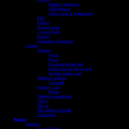
Healing Moisture
CBD Revive
Color Care & Preserving
REF
Revlon
Moroccanoil
L´oréal Paris
Neccin
Grazette of Sweden
Löshår
Tejphår
40cm
60cm
Kreativa färger tejp
Ombre & mix färger tejp
Vanliga färger tejp
Tillbehör tejphår
Tejprefill
Keratin U-tip
50 cm
Tillbehör keratinhår
Flip in
Clip-in
Alla tillbehör löshår
Hårdockor
Naglar
Manikyr
Scratch Nails