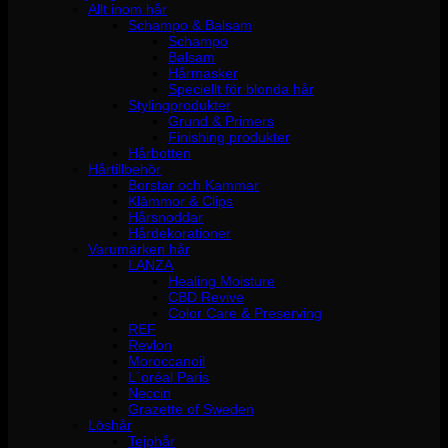
Allt inom hår
Schampo & Balsam
Schampo
Balsam
Hårmasker
Speciellt för blonda hår
Stylingprodukter
Grund & Primers
Finishing produkter
Hårbotten
Hårtillbehör
Borstar och Kammar
Klämmor & Clips
Hårsnoddar
Hårdekorationer
Varumärken hår
LANZA
Healing Moisture
CBD Revive
Color Care & Preserving
REF
Revlon
Moroccanoil
L´oréal Paris
Neccin
Grazette of Sweden
Löshår
Tejphår