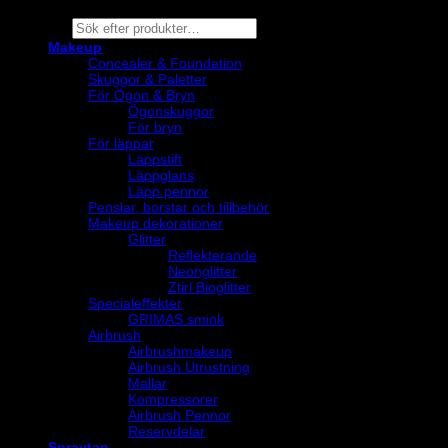
Products
search
Makeup
Concealer & Foundation
Skuggor & Paletter
För Ögon & Bryn
Ögonskuggor
För bryn
För läppar
Läppstift
Läppglans
Läpp pennor
Penslar, borstar och tillbehör
Makeup dekorationer
Glitter
Reflekterande
Neonglitter
Ztirl Bioglitter
Specialeffekter
GRIMAS smink
Airbrush
Airbrushmakeup
Airbrush Utrustning
Mallar
Kompressorer
Airbrush Pennor
Reservdelar
Spraytan