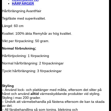
HÅRFÄRGER
Hårförlängning AvantHair
Tejpfäste med superkvalitet.
Längd: 60 cm
Kvalitet: 100% äkta Remyhår av hög kvalitet.
Vikt per förpackning: 50 gram.
Normal förbrukning;
Hårförtjockning: 1 förpackning
Normal hårförlängning: 2 förpackningar
Tjockt hårförlängning: 3 förpackningar
Styling
– Använd lock- och plattänger med måtta, eftersom det sliter på
håret och använd
alltid
värmeskyddande produkter vid styling.
Styling i max 200 grader.
– Undvik att värmebehandla på fästena eftersom de kan ta skada
av det.
– All färgbehandling så som toning, blekning och