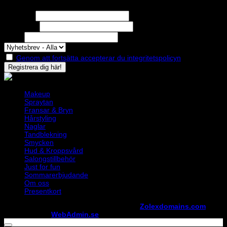
Missa inga erbjudanden eller nyheter!
Förnamn
Efternamn
Epost
Genom att fortsätta accepterar du integritetspolicyn
Makeup
Spraytan
Fransar & Bryn
Hårstyling
Naglar
Tandblekning
Smycken
Hud & Kroppsvård
Salongstillbehör
Just for fun
Sommarerbjudande
Om oss
Presentkort
Copyright ©
StylistShopen.se
. Hosted at
Zolexdomains.com
maintained by
WebAdmin.se