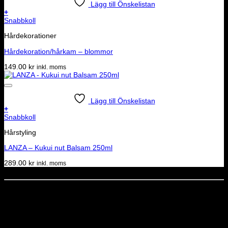
Lägg till Önskelistan
+
Snabbkoll
Hårdekorationer
Hårdekoration/hårkam – blommor
149.00
kr
inkl. moms
Lägg till Önskelistan
+
Snabbkoll
Hårstyling
LANZA – Kukui nut Balsam 250ml
289.00
kr
inkl. moms
Dela denna sida
STOLT MEDLEM I
Nyhetsbrev