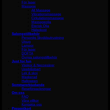
För laser
Massage
All Massage
Vibrationsmassage
Cirkulationsmassage
Massageolja
Eterisk Olja
Hälsokost
Salongstillbehör
Personlig Skyddsutrustning
Utsug
Lampor
För laser
DOFTA
Övriga salongstillbehör
Just for fun
Väskor & Neccesärer
Uppblåsbart
Lek & skoj
Maskerad
Halloween
Sommarerbjudande
Reseförpackningar
Om oss
FAQ
Våra villkor
Kontakta oss
Presentkort