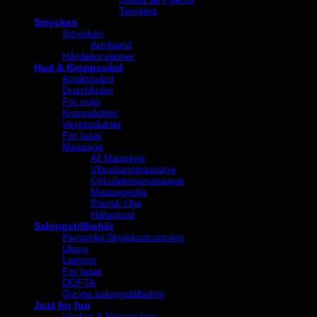
Twinkles
Smycken
Smycken
Armband
Hårdekorationer
Hud & Kroppsvård
Ansiktsvård
Duschkräm
För män
Kroppslotion
Vaxprodukter
För laser
Massage
All Massage
Vibrationsmassage
Cirkulationsmassage
Massageolja
Eterisk Olja
Hälsokost
Salongstillbehör
Personlig Skyddsutrustning
Utsug
Lampor
För laser
DOFTA
Övriga salongstillbehör
Just for fun
Väskor & Neccesärer