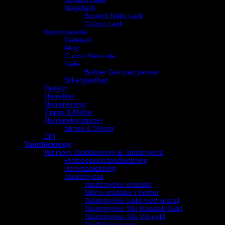
Nagellack
Scratch Nails Lack
Cuccio Lack
Konstmaterial
Gelélack
Akryl
Cuccio Naturale
Gelé
Builder Gel med pensel
Silke/glasfiber
Pedikyr
Nagelfilar
Nagelpenslar
Tippar & Mallar
Nageldekorationer
Strass & Stenar
Elfil
Tandblekning
Allt inom Tandblekning & Tandsmycke
Professionell tandblekning
Hemmablekning
Tandsmycke
Tandsmycke kristaller
Större kristaller i former
Tandsmycke Guld med kristall
Tandsmycke 18k Klassisk Guld
Tandsmycke 18k Vitt guld
ToothFairy gems