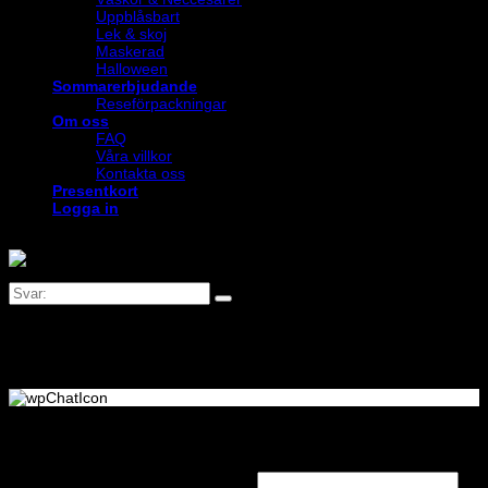
Uppblåsbart
Lek & skoj
Maskerad
Halloween
Sommarerbjudande
Reseförpackningar
Om oss
FAQ
Våra villkor
Kontakta oss
Presentkort
Logga in
Logga in
Obligatoriskt
Användarnamn eller e-postadress
*