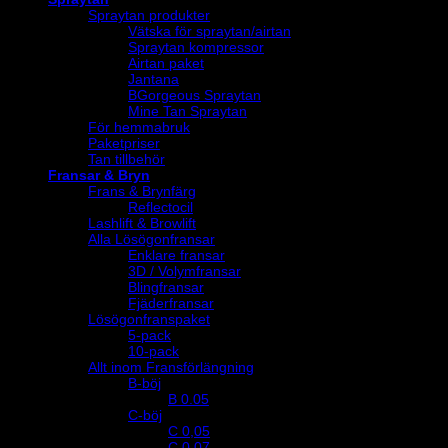
Spraytan produkter
Vätska för spraytan/airtan
Spraytan kompressor
Airtan paket
Jantana
BGorgeous Spraytan
Mine Tan Spraytan
För hemmabruk
Paketpriser
Tan tillbehör
Fransar & Bryn
Frans & Brynfärg
Reflectocil
Lashlift & Browlift
Alla Lösögonfransar
Enklare fransar
3D / Volymfransar
Blingfransar
Fjäderfransar
Lösögonfranspaket
5-pack
10-pack
Allt inom Fransförlängning
B-böj
B 0.05
C-böj
C 0,05
C 0,07