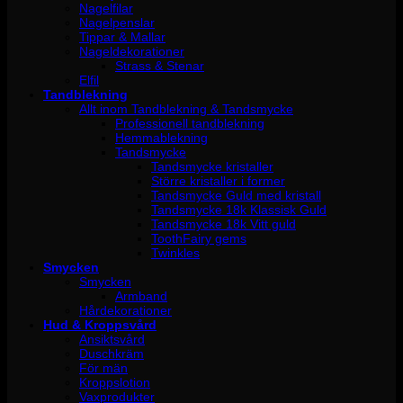
Nagelfilar
Nagelpenslar
Tippar & Mallar
Nageldekorationer
Strass & Stenar
Elfil
Tandblekning
Allt inom Tandblekning & Tandsmycke
Professionell tandblekning
Hemmablekning
Tandsmycke
Tandsmycke kristaller
Större kristaller i former
Tandsmycke Guld med kristall
Tandsmycke 18k Klassisk Guld
Tandsmycke 18k Vitt guld
ToothFairy gems
Twinkles
Smycken
Smycken
Armband
Hårdekorationer
Hud & Kroppsvård
Ansiktsvård
Duschkräm
För män
Kroppslotion
Vaxprodukter