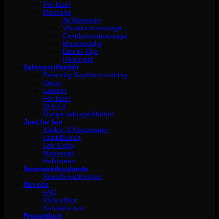
För laser
Massage
All Massage
Vibrationsmassage
Cirkulationsmassage
Massageolja
Eterisk Olja
Hälsokost
Salongstillbehör
Personlig Skyddsutrustning
Utsug
Lampor
För laser
DOFTA
Övriga salongstillbehör
Just for fun
Väskor & Neccesärer
Uppblåsbart
Lek & skoj
Maskerad
Halloween
Sommarerbjudande
Reseförpackningar
Om oss
FAQ
Våra villkor
Kontakta oss
Presentkort