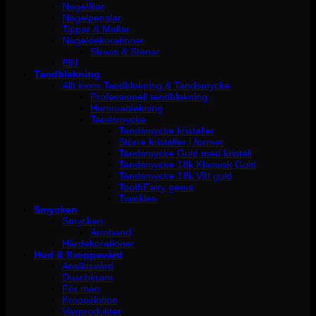
Nagelfilar
Nagelpenslar
Tippar & Mallar
Nageldekorationer
Strass & Stenar
Elfil
Tandblekning
Allt inom Tandblekning & Tandsmycke
Professionell tandblekning
Hemmablekning
Tandsmycke
Tandsmycke kristaller
Större kristaller i former
Tandsmycke Guld med kristall
Tandsmycke 18k Klassisk Guld
Tandsmycke 18k Vitt guld
ToothFairy gems
Twinkles
Smycken
Smycken
Armband
Hårdekorationer
Hud & Kroppsvård
Ansiktsvård
Duschkräm
För män
Kroppslotion
Vaxprodukter