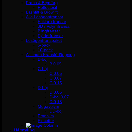
Frans & Brynfärg
Reflectocil
Lashlift & Browlift
Alla Lösögonfransar
Enklare fransar
3D / Volymfransar
Blingfransar
Fjäderfransar
Lösögonfranspaket
5-pack
10-pack
Allt inom Fransförlängning
B-böj
B 0.05
C-böj
C 0,05
C 0,07
C 0,15
D-böj
D 0,05
D-böj 0,07
D 0,15
Megavolym
DD-böj
Franslim
Pincetter
Hårstyling