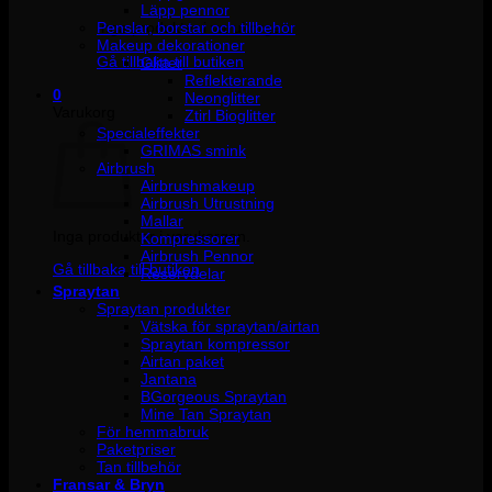
Läpp pennor
Penslar, borstar och tillbehör
Inga produkter i varukorgen.
Makeup dekorationer
Gå tillbaka till butiken
Glitter
Reflekterande
0
Neonglitter
Varukorg
Ztirl Bioglitter
Specialeffekter
GRIMAS smink
Airbrush
Airbrushmakeup
Airbrush Utrustning
Mallar
Inga produkter i varukorgen.
Kompressorer
Airbrush Pennor
Gå tillbaka till butiken
Reservdelar
Spraytan
Spraytan produkter
Vätska för spraytan/airtan
Spraytan kompressor
Airtan paket
Jantana
BGorgeous Spraytan
Mine Tan Spraytan
För hemmabruk
Paketpriser
Tan tillbehör
Fransar & Bryn