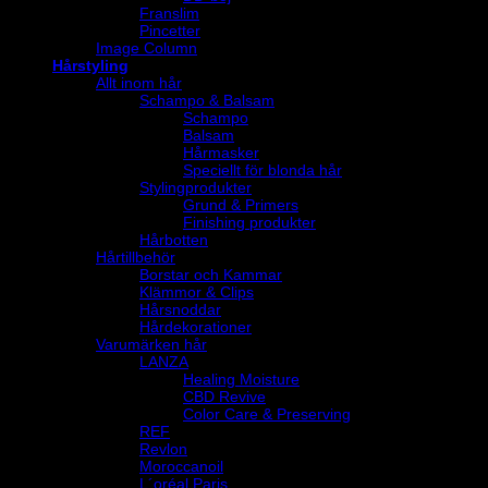
Franslim
Pincetter
Image Column
Hårstyling
Allt inom hår
Schampo & Balsam
Schampo
Balsam
Hårmasker
Speciellt för blonda hår
Stylingprodukter
Grund & Primers
Finishing produkter
Hårbotten
Hårtillbehör
Borstar och Kammar
Klämmor & Clips
Hårsnoddar
Hårdekorationer
Varumärken hår
LANZA
Healing Moisture
CBD Revive
Color Care & Preserving
REF
Revlon
Moroccanoil
L´oréal Paris