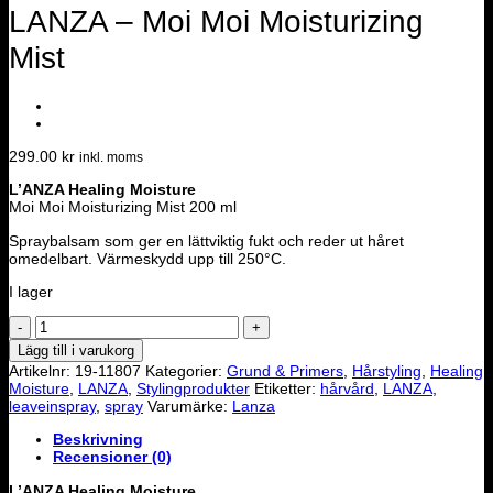
LANZA – Moi Moi Moisturizing
Mist
299.00
kr
inkl. moms
L’ANZA Healing Moisture
Moi Moi Moisturizing Mist 200 ml
Spraybalsam som ger en lättviktig fukt och reder ut håret
omedelbart. Värmeskydd upp till 250°C.
I lager
LANZA
-
Lägg till i varukorg
Moi
Artikelnr:
19-11807
Kategorier:
Grund & Primers
,
Hårstyling
,
Healing
Moi
Moisture
,
LANZA
,
Stylingprodukter
Etiketter:
hårvård
,
LANZA
,
Moisturizing
leaveinspray
,
spray
Varumärke:
Lanza
Mist
mängd
Beskrivning
Recensioner (0)
L’ANZA Healing Moisture