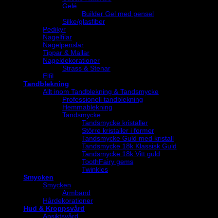
Gelé
Builder Gel med pensel
Silke/glasfiber
Pedikyr
Nagelfilar
Nagelpenslar
Tippar & Mallar
Nageldekorationer
Strass & Stenar
Elfil
Tandblekning
Allt inom Tandblekning & Tandsmycke
Professionell tandblekning
Hemmablekning
Tandsmycke
Tandsmycke kristaller
Större kristaller i former
Tandsmycke Guld med kristall
Tandsmycke 18k Klassisk Guld
Tandsmycke 18k Vitt guld
ToothFairy gems
Twinkles
Smycken
Smycken
Armband
Hårdekorationer
Hud & Kroppsvård
Ansiktsvård