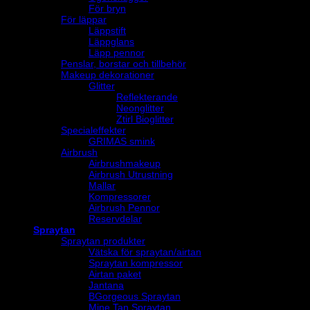
För bryn
För läppar
Läppstift
Läppglans
Läpp pennor
Penslar, borstar och tillbehör
Makeup dekorationer
Glitter
Reflekterande
Neonglitter
Ztirl Bioglitter
Specialeffekter
GRIMAS smink
Airbrush
Airbrushmakeup
Airbrush Utrustning
Mallar
Kompressorer
Airbrush Pennor
Reservdelar
Spraytan
Spraytan produkter
Vätska för spraytan/airtan
Spraytan kompressor
Airtan paket
Jantana
BGorgeous Spraytan
Mine Tan Spraytan