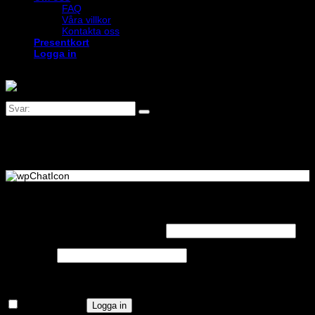
FAQ
Våra villkor
Kontakta oss
Presentkort
Logga in
Logga in
Obligatoriskt
Användarnamn eller e-postadress
*
Obligatoriskt
Lösenord
*
Kom ihåg mig
Logga in