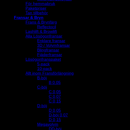
För hemmabruk
Paketpriser
Tan tillbehör
Fransar & Bryn
Frans & Brynfärg
Reflectocil
Lashlift & Browlift
Alla Lösögonfransar
Enklare fransar
3D / Volymfransar
Blingfransar
Fjäderfransar
Lösögonfranspaket
5-pack
10-pack
Allt inom Fransförlängning
B-böj
B 0.05
C-böj
C 0,05
C 0,07
C 0,15
D-böj
D 0,05
D-böj 0,07
D 0,15
Megavolym
DD-böj