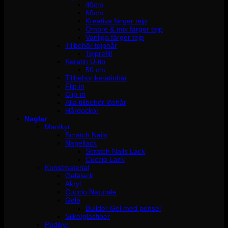
40cm
60cm
Kreativa färger tejp
Ombre & mix färger tejp
Vanliga färger tejp
Tillbehör tejphår
Tejprefill
Keratin U-tip
50 cm
Tillbehör keratinhår
Flip in
Clip-in
Alla tillbehör löshår
Hårdockor
Naglar
Manikyr
Scratch Nails
Nagellack
Scratch Nails Lack
Cuccio Lack
Konstmaterial
Gelélack
Akryl
Cuccio Naturale
Gelé
Builder Gel med pensel
Silke/glasfiber
Pedikyr