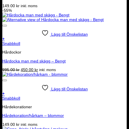
149.00
kr
inkl. moms
-55%
Lägg till Önskelistan
+
Snabbkoll
Hårdockor
Hårdocka man med skägg – Bengt
Det
Det
995.00
kr
450.00
kr
inkl. moms
ursprungliga
nuvarande
priset
priset
var:
är:
995.00 kr.
450.00 kr.
Lägg till Önskelistan
+
Snabbkoll
Hårdekorationer
Hårdekoration/hårkam – blommor
149.00
kr
inkl. moms