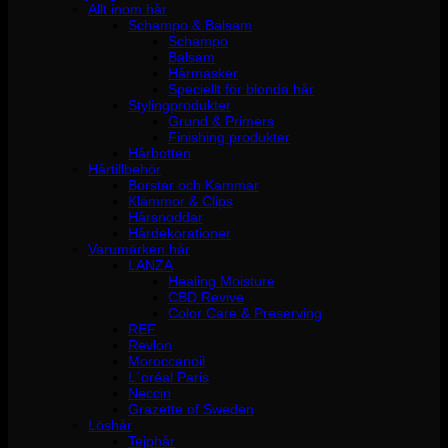
Allt inom hår
Schampo & Balsam
Schampo
Balsam
Hårmasker
Speciellt för blonda hår
Stylingprodukter
Grund & Primers
Finishing produkter
Hårbotten
Hårtillbehör
Borstar och Kammar
Klämmor & Clips
Hårsnoddar
Hårdekorationer
Varumärken hår
LANZA
Healing Moisture
CBD Revive
Color Care & Preserving
REF
Revlon
Moroccanoil
L´oréal Paris
Neccin
Grazette of Sweden
Löshår
Tejphår