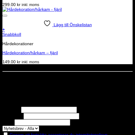
299.00
kr
inkl. moms
Lägg till Önskelistan
+
Snabbkoll
Hårdekorationer
Hårdekoration/hårkam – fjäril
149.00
kr
inkl. moms
Dela denna sida
STOLT MEDLEM I
Nyhetsbrev
Missa inga erbjudanden eller nyheter!
Förnamn
Efternamn
Epost
Genom att fortsätta accepterar du integritetspolicyn