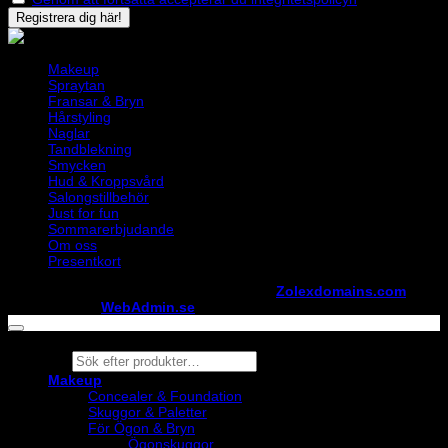
Makeup
Spraytan
Fransar & Bryn
Hårstyling
Naglar
Tandblekning
Smycken
Hud & Kroppsvård
Salongstillbehör
Just for fun
Sommarerbjudande
Om oss
Presentkort
Copyright ©
StylistShopen.se
. Hosted at
Zolexdomains.com
maintained by
WebAdmin.se
Products
search
Makeup
Concealer & Foundation
Skuggor & Paletter
För Ögon & Bryn
Ögonskuggor