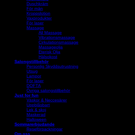
Duschkräm
För män
Kroppslotion
Vaxprodukter
För laser
Massage
All Massage
Vibrationsmassage
Cirkulationsmassage
Massageolja
Eterisk Olja
Hälsokost
Salongstillbehör
Personlig Skyddsutrustning
Utsug
Lampor
För laser
DOFTA
Övriga salongstillbehör
Just for fun
Väskor & Neccesärer
Uppblåsbart
Lek & skoj
Maskerad
Halloween
Sommarerbjudande
Reseförpackningar
Om oss