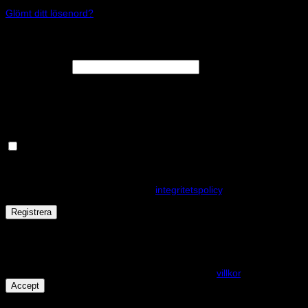
Glömt ditt lösenord?
Registrera
Obligatoriskt
E-postadress
*
En länk för att ställa in ett nytt lösenord kommer att skickas till din e-
postadress.
Håll dig uppdaterad om nyheter och våra rea kampanjer
Dina personuppgifter kommer användas för att förbättra din
upplevelse på webbplatsen, hantera åtkomst till ditt konto och för
andra ändamål som beskrivs i vår
integritetspolicy
.
Registrera
Får det lov att vara en kaka eller två?
På den här webplatsen använder vi cookies för att alla funktioner
ska fungera som förväntat. För mer info se våra
villkor
.
Accept