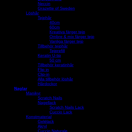
Neccin
Grazette of Sweden
Löshår
Tejphår
40cm
60cm
Kreativa färger tejp
Ombre & mix färger tejp
Vanliga färger tejp
Tillbehör tejphår
Tejprefill
Keratin U-tip
50 cm
Tillbehör keratinhår
Flip in
Clip-in
Alla tillbehör löshår
Hårdockor
Naglar
Manikyr
Scratch Nails
Nagellack
Scratch Nails Lack
Cuccio Lack
Konstmaterial
Gelélack
Akryl
Cuccio Naturale