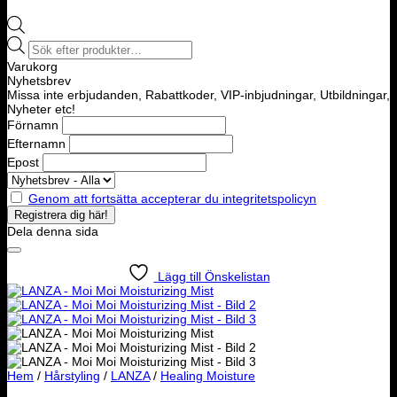
Products
search
Varukorg
Nyhetsbrev
Missa inte erbjudanden, Rabattkoder, VIP-inbjudningar, Utbildningar,
Nyheter etc!
Förnamn
Efternamn
Epost
Genom att fortsätta accepterar du integritetspolicyn
Dela denna sida
Lägg till Önskelistan
Hem
/
Hårstyling
/
LANZA
/
Healing Moisture