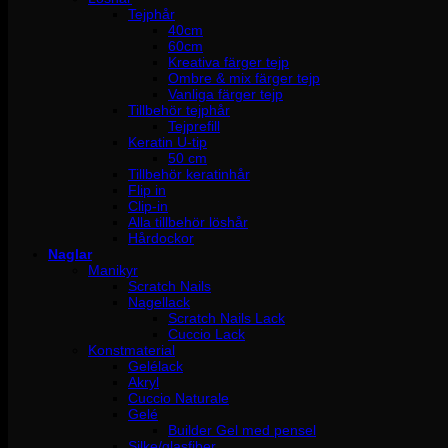
Tejphår
40cm
60cm
Kreativa färger tejp
Ombre & mix färger tejp
Vanliga färger tejp
Tillbehör tejphår
Tejprefill
Keratin U-tip
50 cm
Tillbehör keratinhår
Flip in
Clip-in
Alla tillbehör löshår
Hårdockor
Naglar
Manikyr
Scratch Nails
Nagellack
Scratch Nails Lack
Cuccio Lack
Konstmaterial
Gelélack
Akryl
Cuccio Naturale
Gelé
Builder Gel med pensel
Silke/glasfiber