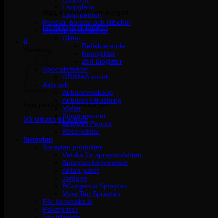
Läppglans
Inga produkter i varukorgen.
Läpp pennor
Penslar, borstar och tillbehör
Gå tillbaka till butiken
Makeup dekorationer
Glitter
0
Reflekterande
Varukorg
Neonglitter
Ztirl Bioglitter
Specialeffekter
GRIMAS smink
Airbrush
Airbrushmakeup
Airbrush Utrustning
Inga produkter i varukorgen.
Mallar
Kompressorer
Gå tillbaka till butiken
Airbrush Pennor
Reservdelar
Spraytan
Spraytan produkter
Vätska för spraytan/airtan
Spraytan kompressor
Airtan paket
Jantana
BGorgeous Spraytan
Mine Tan Spraytan
För hemmabruk
Paketpriser
Tan tillbehör