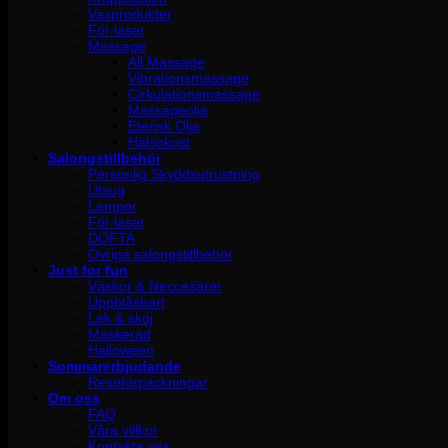
Vaxprodukter
För laser
Massage
All Massage
Vibrationsmassage
Cirkulationsmassage
Massageolja
Eterisk Olja
Hälsokost
Salongstillbehör
Personlig Skyddsutrustning
Utsug
Lampor
För laser
DOFTA
Övriga salongstillbehör
Just for fun
Väskor & Neccesärer
Uppblåsbart
Lek & skoj
Maskerad
Halloween
Sommarerbjudande
Reseförpackningar
Om oss
FAQ
Våra villkor
Kontakta oss