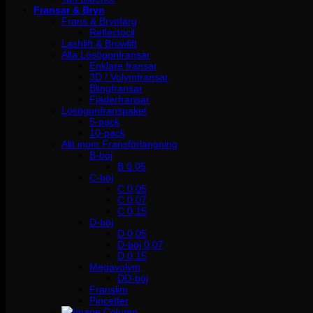
Fransar & Bryn
Frans & Brynfärg
Reflectocil
Lashlift & Browlift
Alla Lösögonfransar
Enklare fransar
3D / Volymfransar
Blingfransar
Fjäderfransar
Lösögonfranspaket
5-pack
10-pack
Allt inom Fransförlängning
B-böj
B 0.05
C-böj
C 0,05
C 0,07
C 0,15
D-böj
D 0,05
D-böj 0,07
D 0,15
Megavolym
DD-böj
Franslim
Pincetter