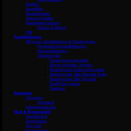
Pedikyr
Nagelfilar
Nagelpenslar
Tippar & Mallar
Nageldekorationer
Strass & Stenar
Elfil
Tandblekning
Allt inom Tandblekning & Tandsmycke
Professionell tandblekning
Hemmablekning
Tandsmycke
Tandsmycke kristaller
Större kristaller i former
Tandsmycke Guld med kristall
Tandsmycke 18k Klassisk Guld
Tandsmycke 18k Vitt guld
ToothFairy gems
Twinkles
Smycken
Smycken
Armband
Hårdekorationer
Hud & Kroppsvård
Ansiktsvård
Duschkräm
För män
Kroppslotion