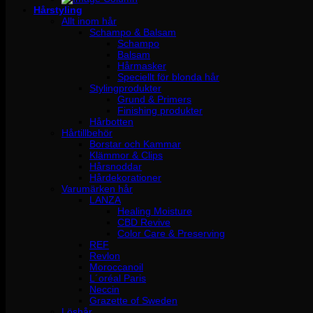
Hårstyling
Allt inom hår
Schampo & Balsam
Schampo
Balsam
Hårmasker
Speciellt för blonda hår
Stylingprodukter
Grund & Primers
Finishing produkter
Hårbotten
Hårtillbehör
Borstar och Kammar
Klämmor & Clips
Hårsnoddar
Hårdekorationer
Varumärken hår
LANZA
Healing Moisture
CBD Revive
Color Care & Preserving
REF
Revlon
Moroccanoil
L´oréal Paris
Neccin
Grazette of Sweden
Löshår