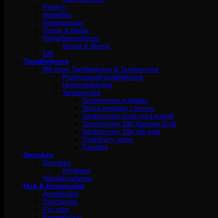
Pedikyr
Nagelfilar
Nagelpenslar
Tippar & Mallar
Nageldekorationer
Strass & Stenar
Elfil
Tandblekning
Allt inom Tandblekning & Tandsmycke
Professionell tandblekning
Hemmablekning
Tandsmycke
Tandsmycke kristaller
Större kristaller i former
Tandsmycke Guld med kristall
Tandsmycke 18k Klassisk Guld
Tandsmycke 18k Vitt guld
ToothFairy gems
Twinkles
Smycken
Smycken
Armband
Hårdekorationer
Hud & Kroppsvård
Ansiktsvård
Duschkräm
För män
Kroppslotion