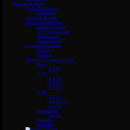
Fransar & Bryn
Frans & Brynfärg
Reflectocil
Lashlift & Browlift
Alla Lösögonfransar
Enklare fransar
3D / Volymfransar
Blingfransar
Fjäderfransar
Lösögonfranspaket
5-pack
10-pack
Allt inom Fransförlängning
B-böj
B 0.05
C-böj
C 0,05
C 0,07
C 0,15
D-böj
D 0,05
D-böj 0,07
D 0,15
Megavolym
DD-böj
Franslim
Pincetter