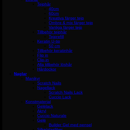
Tejphår
40cm
60cm
Kreativa färger tejp
Ombre & mix färger tejp
Vanliga färger tejp
Tillbehör tejphår
Tejprefill
Keratin U-tip
50 cm
Tillbehör keratinhår
Flip in
Clip-in
Alla tillbehör löshår
Hårdockor
Naglar
Manikyr
Scratch Nails
Nagellack
Scratch Nails Lack
Cuccio Lack
Konstmaterial
Gelélack
Akryl
Cuccio Naturale
Gelé
Builder Gel med pensel
Silke/glasfiber