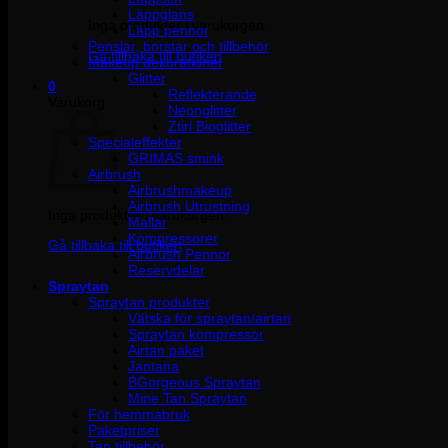
Läppglans
Inga produkter i varukorgen.
Läpp pennor
Penslar, borstar och tillbehör
Gå tillbaka till butiken
Makeup dekorationer
Glitter
0
Reflekterande
Varukorg
Neonglitter
Ztirl Bioglitter
Specialeffekter
GRIMAS smink
Airbrush
Airbrushmakeup
Airbrush Utrustning
Inga produkter i varukorgen.
Mallar
Kompressorer
Gå tillbaka till butiken
Airbrush Pennor
Reservdelar
Spraytan
Spraytan produkter
Vätska för spraytan/airtan
Spraytan kompressor
Airtan paket
Jantana
BGorgeous Spraytan
Mine Tan Spraytan
För hemmabruk
Paketpriser
Tan tillbehör