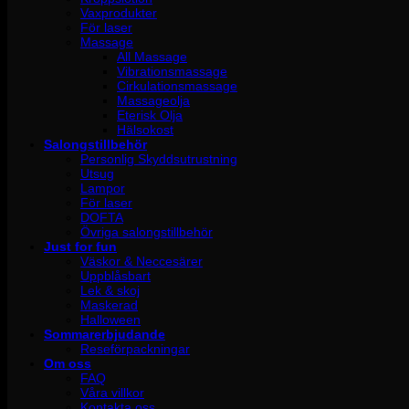
Vaxprodukter
För laser
Massage
All Massage
Vibrationsmassage
Cirkulationsmassage
Massageolja
Eterisk Olja
Hälsokost
Salongstillbehör
Personlig Skyddsutrustning
Utsug
Lampor
För laser
DOFTA
Övriga salongstillbehör
Just for fun
Väskor & Neccesärer
Uppblåsbart
Lek & skoj
Maskerad
Halloween
Sommarerbjudande
Reseförpackningar
Om oss
FAQ
Våra villkor
Kontakta oss