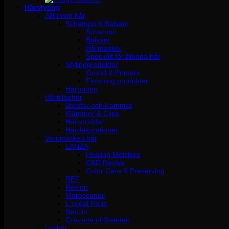
Hårstyling
Allt inom hår
Schampo & Balsam
Schampo
Balsam
Hårmasker
Speciellt för blonda hår
Stylingprodukter
Grund & Primers
Finishing produkter
Hårbotten
Hårtillbehör
Borstar och Kammar
Klämmor & Clips
Hårsnoddar
Hårdekorationer
Varumärken hår
LANZA
Healing Moisture
CBD Revive
Color Care & Preserving
REF
Revlon
Moroccanoil
L´oréal Paris
Neccin
Grazette of Sweden
Löshår