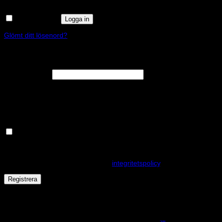
Kom ihåg mig
Logga in
Glömt ditt lösenord?
Registrera
Obligatoriskt
E-postadress
*
En länk för att ställa in ett nytt lösenord kommer att skickas till din e-
postadress.
Håll dig uppdaterad om nyheter och våra rea kampanjer
Dina personuppgifter kommer användas för att förbättra din
upplevelse på webbplatsen, hantera åtkomst till ditt konto och för
andra ändamål som beskrivs i vår
integritetspolicy
.
Registrera
Får det lov att vara en kaka eller två?
På den här webplatsen använder vi cookies för att alla funktioner