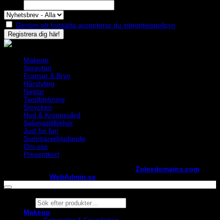
Epost
Genom att fortsätta accepterar du integritetspolicyn
Makeup
Spraytan
Fransar & Bryn
Hårstyling
Naglar
Tandblekning
Smycken
Hud & Kroppsvård
Salongstillbehör
Just for fun
Sommarerbjudande
Om oss
Presentkort
Copyright ©
StylistShopen.se
. Hosted at
Zolexdomains.com
maintained by
WebAdmin.se
Products
search
Makeup