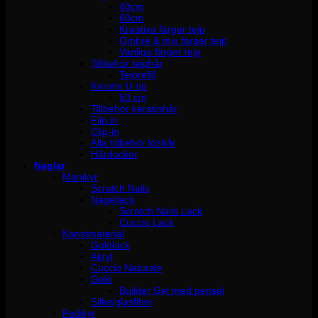
40cm
60cm
Kreativa färger tejp
Ombre & mix färger tejp
Vanliga färger tejp
Tillbehör tejphår
Tejprefill
Keratin U-tip
50 cm
Tillbehör keratinhår
Flip in
Clip-in
Alla tillbehör löshår
Hårdockor
Naglar
Manikyr
Scratch Nails
Nagellack
Scratch Nails Lack
Cuccio Lack
Konstmaterial
Gelélack
Akryl
Cuccio Naturale
Gelé
Builder Gel med pensel
Silke/glasfiber
Pedikyr