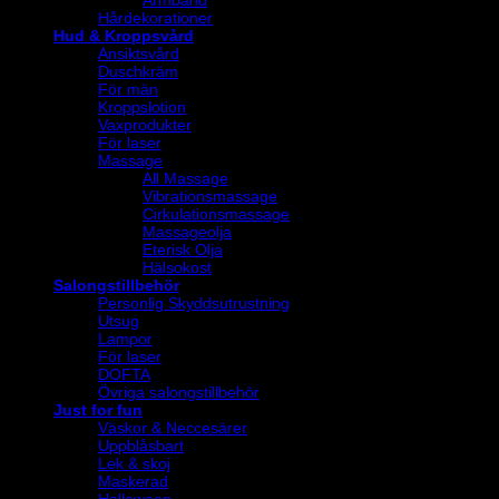
Armband
Hårdekorationer
Hud & Kroppsvård
Ansiktsvård
Duschkräm
För män
Kroppslotion
Vaxprodukter
För laser
Massage
All Massage
Vibrationsmassage
Cirkulationsmassage
Massageolja
Eterisk Olja
Hälsokost
Salongstillbehör
Personlig Skyddsutrustning
Utsug
Lampor
För laser
DOFTA
Övriga salongstillbehör
Just for fun
Väskor & Neccesärer
Uppblåsbart
Lek & skoj
Maskerad