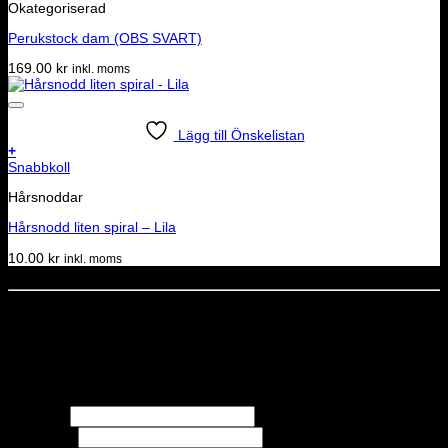
Okategoriserad
Perukstock dam (OBS SVART)
169.00
kr
inkl. moms
Lägg till Önskelistan
+
Snabbkoll
Hårsnoddar
Hårsnodd liten spiral – Lila
10.00
kr
inkl. moms
Dela denna sida
STOLT MEDLEM I
Nyhetsbrev
Missa inga erbjudanden eller nyheter!
Förnamn
Efternamn