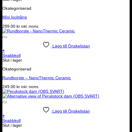
Okategoriserad
Mini locktång
299.00
kr
inkl. moms
Lägg till Önskelistan
+
Snabbkoll
Slut i lager
Okategoriserad
Rundborste – NanoThermic Ceramic
249.00
kr
inkl. moms
Lägg till Önskelistan
+
Snabbkoll
Slut i lager