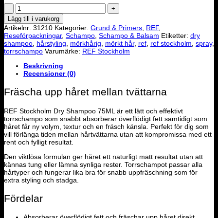
REF
-
Lägg till i varukorg
Dry
Artikelnr:
31210
Kategorier:
Grund & Primers
,
REF
,
Shampoo
Reseförpackningar
,
Schampo
,
Schampo & Balsam
Etiketter:
dry
75ml
shampoo
,
hårstyling
,
mörkhårig
,
mörkt hår
,
ref
,
ref stockholm
,
spray
,
mängd
torrschampo
Varumärke:
REF Stockholm
Beskrivning
Recensioner (0)
Fräscha upp håret mellan tvättarna
REF Stockholm Dry Shampoo 75ML är ett lätt och effektivt
torrschampo som snabbt absorberar överflödigt fett samtidigt som
håret får ny volym, textur och en fräsch känsla. Perfekt för dig som
vill förlänga tiden mellan hårtvättarna utan att kompromissa med ett
rent och fylligt resultat.
Den viktlösa formulan ger håret ett naturligt matt resultat utan att
kännas tung eller lämna synliga rester. Torrschampot passar alla
hårtyper och fungerar lika bra för snabb uppfräschning som för
extra styling och stadga.
Fördelar
Absorberar överflödigt fett och fräschar upp håret direkt