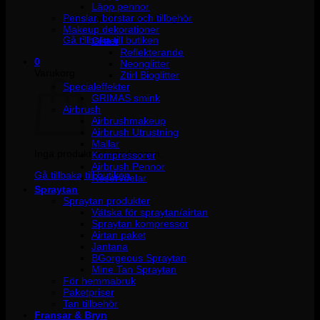
Läpp pennor
Penslar, borstar och tillbehör
Inga produkter i varukorgen.
Makeup dekorationer
Gå tillbaka till butiken
Glitter
Reflekterande
0
Neonglitter
Varukorg
Ztirl Bioglitter
Specialeffekter
GRIMAS smink
Airbrush
Airbrushmakeup
Airbrush Utrustning
Mallar
Inga produkter i varukorgen.
Kompressorer
Airbrush Pennor
Gå tillbaka till butiken
Reservdelar
Spraytan
Spraytan produkter
Vätska för spraytan/airtan
Spraytan kompressor
Airtan paket
Jantana
BGorgeous Spraytan
Mine Tan Spraytan
För hemmabruk
Paketpriser
Tan tillbehör
Fransar & Bryn