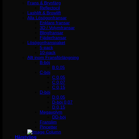
Frans & Brynfärg
Reflectocil
Lashlift & Browlift
Alla Lösögonfransar
Enklare fransar
3D / Volymfransar
Blingfransar
Fjäderfransar
Lösögonfranspaket
5-pack
10-pack
Allt inom Fransförlängning
B-böj
B 0.05
C-böj
C 0,05
C 0,07
C 0,15
D-böj
D 0,05
D-böj 0,07
D 0,15
Megavolym
DD-böj
Franslim
Pincetter
Hårstyling