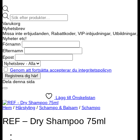
Products
search
Varukorg
Nyhetsbrev
Missa inte erbjudanden, Rabattkoder, VIP-inbjudningar, Utbildningar,
Nyheter etc!
Förnamn
Efternamn
Epost
Genom att fortsätta accepterar du integritetspolicyn
Dela denna sida
Lägg till Önskelistan
Hem
/
Hårstyling
/
Schampo & Balsam
/
Schampo
REF – Dry Shampoo 75ml