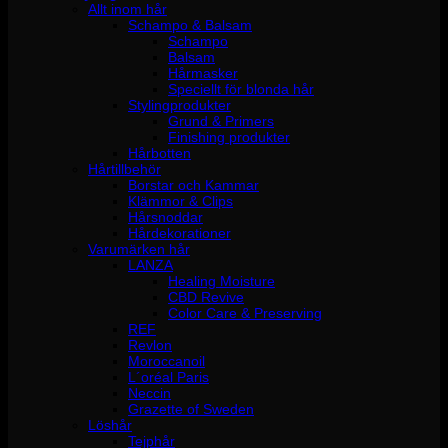
Allt inom hår
Schampo & Balsam
Schampo
Balsam
Hårmasker
Speciellt för blonda hår
Stylingprodukter
Grund & Primers
Finishing produkter
Hårbotten
Hårtillbehör
Borstar och Kammar
Klämmor & Clips
Hårsnoddar
Hårdekorationer
Varumärken hår
LANZA
Healing Moisture
CBD Revive
Color Care & Preserving
REF
Revlon
Moroccanoil
L´oréal Paris
Neccin
Grazette of Sweden
Löshår
Tejphår