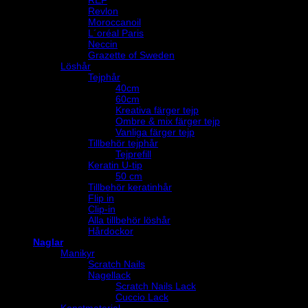
REF
Revlon
Moroccanoil
L´oréal Paris
Neccin
Grazette of Sweden
Löshår
Tejphår
40cm
60cm
Kreativa färger tejp
Ombre & mix färger tejp
Vanliga färger tejp
Tillbehör tejphår
Tejprefill
Keratin U-tip
50 cm
Tillbehör keratinhår
Flip in
Clip-in
Alla tillbehör löshår
Hårdockor
Naglar
Manikyr
Scratch Nails
Nagellack
Scratch Nails Lack
Cuccio Lack