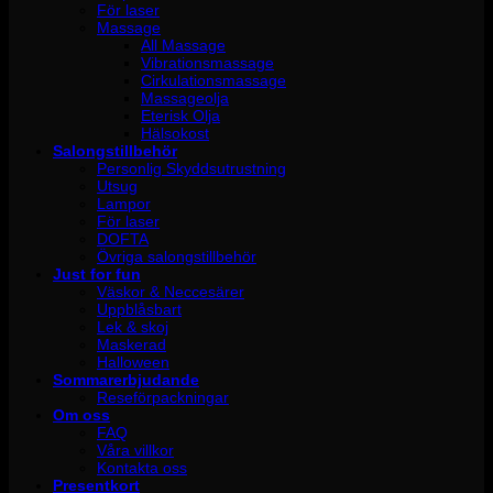
För laser
Massage
All Massage
Vibrationsmassage
Cirkulationsmassage
Massageolja
Eterisk Olja
Hälsokost
Salongstillbehör
Personlig Skyddsutrustning
Utsug
Lampor
För laser
DOFTA
Övriga salongstillbehör
Just for fun
Väskor & Neccesärer
Uppblåsbart
Lek & skoj
Maskerad
Halloween
Sommarerbjudande
Reseförpackningar
Om oss
FAQ
Våra villkor
Kontakta oss
Presentkort