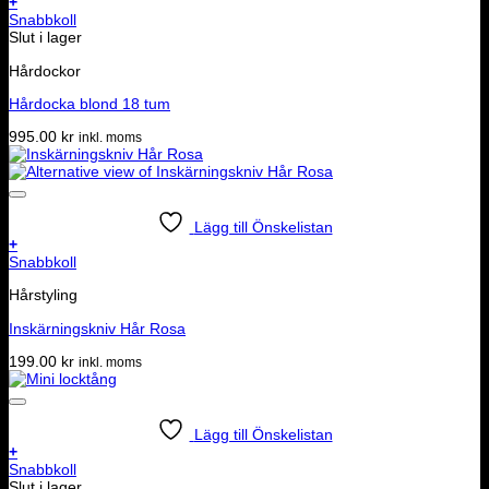
+
Snabbkoll
Slut i lager
Hårdockor
Hårdocka blond 18 tum
995.00
kr
inkl. moms
Lägg till Önskelistan
+
Snabbkoll
Hårstyling
Inskärningskniv Hår Rosa
199.00
kr
inkl. moms
Lägg till Önskelistan
+
Snabbkoll
Slut i lager