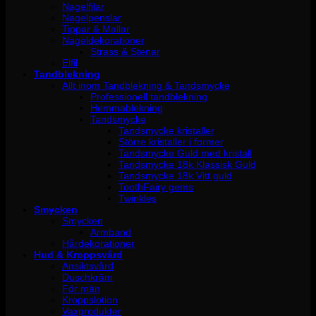
Nagelfilar
Nagelpenslar
Tippar & Mallar
Nageldekorationer
Strass & Stenar
Elfil
Tandblekning
Allt inom Tandblekning & Tandsmycke
Professionell tandblekning
Hemmablekning
Tandsmycke
Tandsmycke kristaller
Större kristaller i former
Tandsmycke Guld med kristall
Tandsmycke 18k Klassisk Guld
Tandsmycke 18k Vitt guld
ToothFairy gems
Twinkles
Smycken
Smycken
Armband
Hårdekorationer
Hud & Kroppsvård
Ansiktsvård
Duschkräm
För män
Kroppslotion
Vaxprodukter