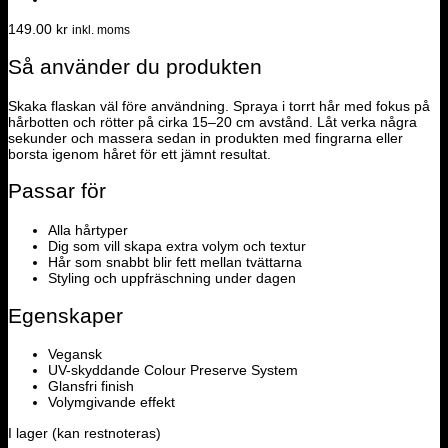
149.00
kr
inkl. moms
Så använder du produkten
Skaka flaskan väl före användning. Spraya i torrt hår med fokus på
hårbotten och rötter på cirka 15–20 cm avstånd. Låt verka några
sekunder och massera sedan in produkten med fingrarna eller
borsta igenom håret för ett jämnt resultat.
Passar för
Alla hårtyper
Dig som vill skapa extra volym och textur
Hår som snabbt blir fett mellan tvättarna
Styling och uppfräschning under dagen
Egenskaper
Vegansk
UV-skyddande Colour Preserve System
Glansfri finish
Volymgivande effekt
I lager (kan restnoteras)