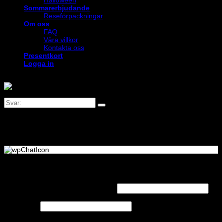
Halloween
Sommarerbjudande
Reseförpackningar
Om oss
FAQ
Våra villkor
Kontakta oss
Presentkort
Logga in
Logga in
Obligatoriskt
Användarnamn eller e-postadress
*
Obligatoriskt
Lösenord
*