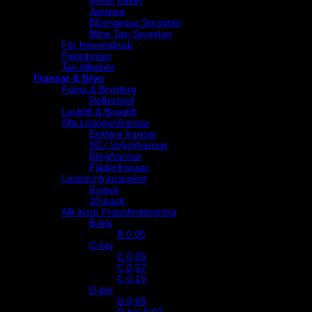
Airtan paket
Jantana
BGorgeous Spraytan
Mine Tan Spraytan
För hemmabruk
Paketpriser
Tan tillbehör
Fransar & Bryn
Frans & Brynfärg
Reflectocil
Lashlift & Browlift
Alla Lösögonfransar
Enklare fransar
3D / Volymfransar
Blingfransar
Fjäderfransar
Lösögonfranspaket
5-pack
10-pack
Allt inom Fransförlängning
B-böj
B 0.05
C-böj
C 0,05
C 0,07
C 0,15
D-böj
D 0,05