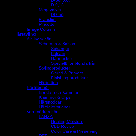
D-böj 0,07
D 0,15
Megavolym
DD-böj
Franslim
Pincetter
Image Column
Hårstyling
Allt inom hår
Schampo & Balsam
Schampo
Balsam
Hårmasker
Speciellt för blonda hår
Stylingprodukter
Grund & Primers
Finishing produkter
Hårbotten
Hårtillbehör
Borstar och Kammar
Klämmor & Clips
Hårsnoddar
Hårdekorationer
Varumärken hår
LANZA
Healing Moisture
CBD Revive
Color Care & Preserving