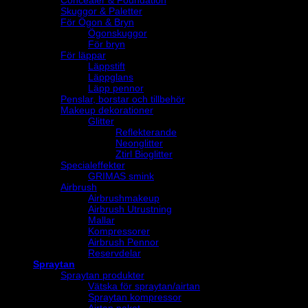
Concealer & Foundation
Skuggor & Paletter
För Ögon & Bryn
Ögonskuggor
För bryn
För läppar
Läppstift
Läppglans
Läpp pennor
Penslar, borstar och tillbehör
Makeup dekorationer
Glitter
Reflekterande
Neonglitter
Ztirl Bioglitter
Specialeffekter
GRIMAS smink
Airbrush
Airbrushmakeup
Airbrush Utrustning
Mallar
Kompressorer
Airbrush Pennor
Reservdelar
Spraytan
Spraytan produkter
Vätska för spraytan/airtan
Spraytan kompressor