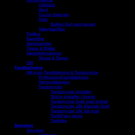
Konstmaterial
Gelélack
Akryl
Cuccio Naturale
Gelé
Builder Gel med pensel
Silke/glasfiber
Pedikyr
Nagelfilar
Nagelpenslar
Tippar & Mallar
Nageldekorationer
Strass & Stenar
Elfil
Tandblekning
Allt inom Tandblekning & Tandsmycke
Professionell tandblekning
Hemmablekning
Tandsmycke
Tandsmycke kristaller
Större kristaller i former
Tandsmycke Guld med kristall
Tandsmycke 18k Klassisk Guld
Tandsmycke 18k Vitt guld
ToothFairy gems
Twinkles
Smycken
Smycken