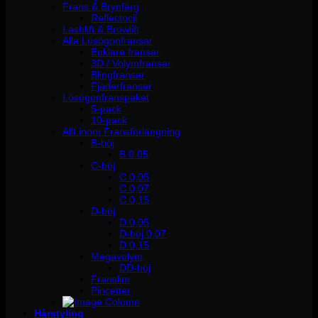
Frans & Brynfärg
Reflectocil
Lashlift & Browlift
Alla Lösögonfransar
Enklare fransar
3D / Volymfransar
Blingfransar
Fjäderfransar
Lösögonfranspaket
5-pack
10-pack
Allt inom Fransförlängning
B-böj
B 0.05
C-böj
C 0,05
C 0,07
C 0,15
D-böj
D 0,05
D-böj 0,07
D 0,15
Megavolym
DD-böj
Franslim
Pincetter
Hårstyling