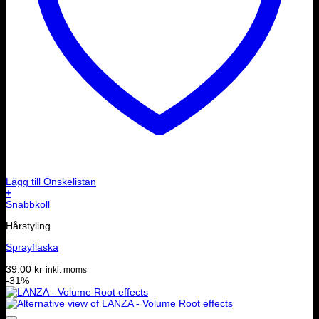
Lägg till Önskelistan
+
Snabbkoll
Hårstyling
Sprayflaska
39.00
kr
inkl. moms
-31%