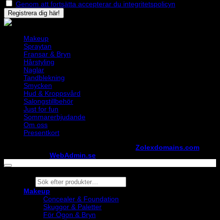
Genom att fortsätta accepterar du integritetspolicyn
Makeup
Spraytan
Fransar & Bryn
Hårstyling
Naglar
Tandblekning
Smycken
Hud & Kroppsvård
Salongstillbehör
Just for fun
Sommarerbjudande
Om oss
Presentkort
Copyright ©
StylistShopen.se
. Hosted at
Zolexdomains.com
maintained by
WebAdmin.se
Products
search
Makeup
Concealer & Foundation
Skuggor & Paletter
För Ögon & Bryn