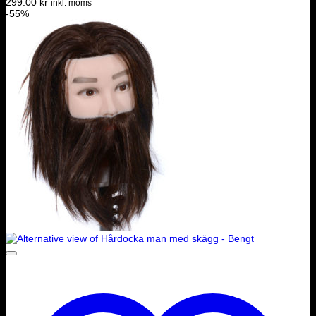
299.00
kr
inkl. moms
-55%