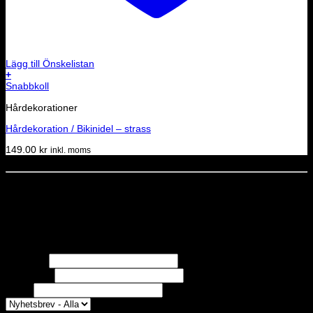
Lägg till Önskelistan
+
Snabbkoll
Hårdekorationer
Hårdekoration / Bikinidel – strass
149.00
kr
inkl. moms
Dela denna sida
STOLT MEDLEM I
Nyhetsbrev
Missa inga erbjudanden eller nyheter!
Förnamn
Efternamn
Epost