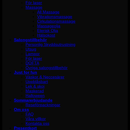
För laser
Massage
All Massage
Vibrationsmassage
Cirkulationsmassage
Massageolja
Eterisk Olja
Hälsokost
Salongstillbehör
Personlig Skyddsutrustning
Utsug
Lampor
För laser
DOFTA
Övriga salongstillbehör
Just for fun
Väskor & Neccesärer
Uppblåsbart
Lek & skoj
Maskerad
Halloween
Sommarerbjudande
Reseförpackningar
Om oss
FAQ
Våra villkor
Kontakta oss
Presentkort