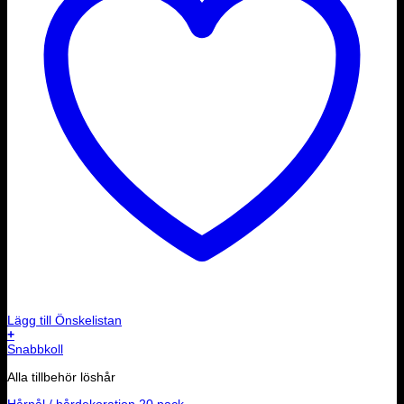
Lägg till Önskelistan
+
Snabbkoll
Alla tillbehör löshår
Hårnål / hårdekoration 20 pack