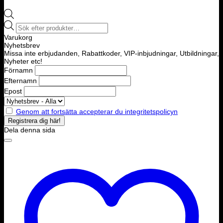
Products
search
Varukorg
Nyhetsbrev
Missa inte erbjudanden, Rabattkoder, VIP-inbjudningar, Utbildningar,
Nyheter etc!
Förnamn
Efternamn
Epost
Genom att fortsätta accepterar du integritetspolicyn
Dela denna sida