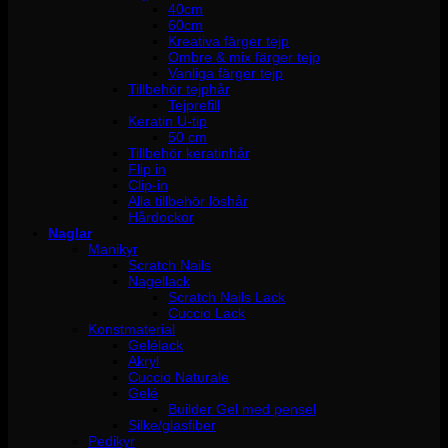
40cm
60cm
Kreativa färger tejp
Ombre & mix färger tejp
Vanliga färger tejp
Tillbehör tejphår
Tejprefill
Keratin U-tip
50 cm
Tillbehör keratinhår
Flip in
Clip-in
Alla tillbehör löshår
Hårdockor
Naglar
Manikyr
Scratch Nails
Nagellack
Scratch Nails Lack
Cuccio Lack
Konstmaterial
Gelélack
Akryl
Cuccio Naturale
Gelé
Builder Gel med pensel
Silke/glasfiber
Pedikyr