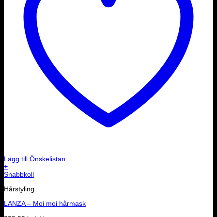
Lägg till Önskelistan
+
Snabbkoll
Hårstyling
LANZA – Moi moi hårmask