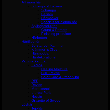
Allt inom hår
Schampo & Balsam
Schampo
Balsam
Hårmasker
Speciellt för blonda hår
Stylingprodukter
Grund & Primers
Finishing produkter
Hårbotten
Hårtillbehör
Borstar och Kammar
Klämmor & Clips
Hårsnoddar
Hårdekorationer
Varumärken hår
LANZA
Healing Moisture
CBD Revive
Color Care & Preserving
REF
Revlon
Moroccanoil
L´oréal Paris
Neccin
Grazette of Sweden
Löshår
Tejphår