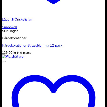
Lägg till Önskelistan
+
Snabbkoll
Slut i lager
Hårdekorationer
Hårdekorationer Strassblomma 12-pack
129.00
kr
inkl. moms