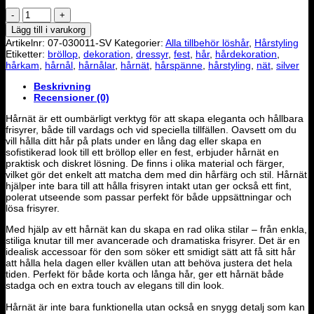
Hårnät
mängd
Lägg till i varukorg
Artikelnr:
07-030011-SV
Kategorier:
Alla tillbehör löshår
,
Hårstyling
Etiketter:
bröllop
,
dekoration
,
dressyr
,
fest
,
hår
,
hårdekoration
,
hårkam
,
hårnål
,
hårnålar
,
hårnät
,
hårspänne
,
hårstyling
,
nät
,
silver
Beskrivning
Recensioner (0)
Hårnät är ett oumbärligt verktyg för att skapa eleganta och hållbara
frisyrer, både till vardags och vid speciella tillfällen. Oavsett om du
vill hålla ditt hår på plats under en lång dag eller skapa en
sofistikerad look till ett bröllop eller en fest, erbjuder hårnät en
praktisk och diskret lösning. De finns i olika material och färger,
vilket gör det enkelt att matcha dem med din hårfärg och stil. Hårnät
hjälper inte bara till att hålla frisyren intakt utan ger också ett fint,
polerat utseende som passar perfekt för både uppsättningar och
lösa frisyrer.
Med hjälp av ett hårnät kan du skapa en rad olika stilar – från enkla,
stiliga knutar till mer avancerade och dramatiska frisyrer. Det är en
idealisk accessoar för den som söker ett smidigt sätt att få sitt hår
att hålla hela dagen eller kvällen utan att behöva justera det hela
tiden. Perfekt för både korta och långa hår, ger ett hårnät både
stadga och en extra touch av elegans till din look.
Hårnät är inte bara funktionella utan också en snygg detalj som kan