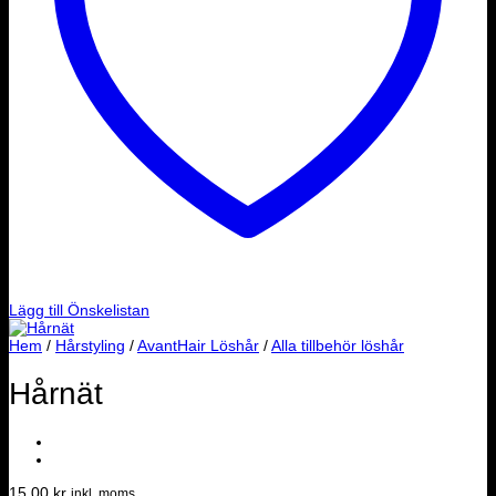
Lägg till Önskelistan
Hem
/
Hårstyling
/
AvantHair Löshår
/
Alla tillbehör löshår
Hårnät
15.00
kr
inkl. moms