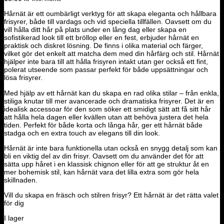
Hårnät är ett oumbärligt verktyg för att skapa eleganta och hållbara
frisyrer, både till vardags och vid speciella tillfällen. Oavsett om du
vill hålla ditt hår på plats under en lång dag eller skapa en
sofistikerad look till ett bröllop eller en fest, erbjuder hårnät en
praktisk och diskret lösning. De finns i olika material och färger,
vilket gör det enkelt att matcha dem med din hårfärg och stil. Hårnät
hjälper inte bara till att hålla frisyren intakt utan ger också ett fint,
polerat utseende som passar perfekt för både uppsättningar och
lösa frisyrer.
Med hjälp av ett hårnät kan du skapa en rad olika stilar – från enkla,
stiliga knutar till mer avancerade och dramatiska frisyrer. Det är en
idealisk accessoar för den som söker ett smidigt sätt att få sitt hår
att hålla hela dagen eller kvällen utan att behöva justera det hela
tiden. Perfekt för både korta och långa hår, ger ett hårnät både
stadga och en extra touch av elegans till din look.
Hårnät är inte bara funktionella utan också en snygg detalj som kan
bli en viktig del av din frisyr. Oavsett om du använder det för att
sätta upp håret i en klassisk chignon eller för att ge struktur åt en
mer bohemisk stil, kan hårnät vara det lilla extra som gör hela
skillnaden.
Vill du skapa en fräsch och stilren frisyr? Ett hårnät är det rätta valet
för dig
I lager