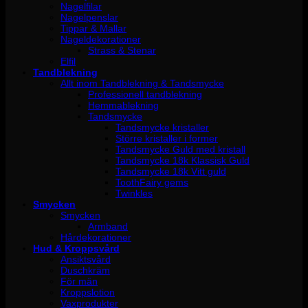
Nagelfilar
Nagelpenslar
Tippar & Mallar
Nageldekorationer
Strass & Stenar
Elfil
Tandblekning
Allt inom Tandblekning & Tandsmycke
Professionell tandblekning
Hemmablekning
Tandsmycke
Tandsmycke kristaller
Större kristaller i former
Tandsmycke Guld med kristall
Tandsmycke 18k Klassisk Guld
Tandsmycke 18k Vitt guld
ToothFairy gems
Twinkles
Smycken
Smycken
Armband
Hårdekorationer
Hud & Kroppsvård
Ansiktsvård
Duschkräm
För män
Kroppslotion
Vaxprodukter