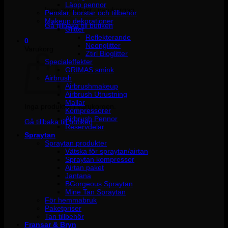
Läpp pennor
Inga produkter i varukorgen.
Penslar, borstar och tillbehör
Makeup dekorationer
Gå tillbaka till butiken
Glitter
Reflekterande
0
Neonglitter
Varukorg
Ztirl Bioglitter
Specialeffekter
GRIMAS smink
Airbrush
Airbrushmakeup
Airbrush Utrustning
Mallar
Inga produkter i varukorgen.
Kompressorer
Airbrush Pennor
Gå tillbaka till butiken
Reservdelar
Spraytan
Spraytan produkter
Vätska för spraytan/airtan
Spraytan kompressor
Airtan paket
Jantana
BGorgeous Spraytan
Mine Tan Spraytan
För hemmabruk
Paketpriser
Tan tillbehör
Fransar & Bryn