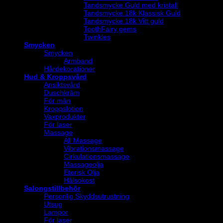
Tandsmycke Guld med kristall
Tandsmycke 18k Klassisk Guld
Tandsmycke 18k Vitt guld
ToothFairy gems
Twinkles
Smycken
Smycken
Armband
Hårdekorationer
Hud & Kroppsvård
Ansiktsvård
Duschkräm
För män
Kroppslotion
Vaxprodukter
För laser
Massage
All Massage
Vibrationsmassage
Cirkulationsmassage
Massageolja
Eterisk Olja
Hälsokost
Salongstillbehör
Personlig Skyddsutrustning
Utsug
Lampor
För laser