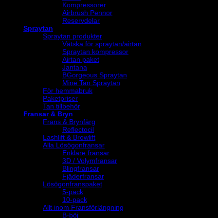
Kompressorer
Airbrush Pennor
Reservdelar
Spraytan
Spraytan produkter
Vätska för spraytan/airtan
Spraytan kompressor
Airtan paket
Jantana
BGorgeous Spraytan
Mine Tan Spraytan
För hemmabruk
Paketpriser
Tan tillbehör
Fransar & Bryn
Frans & Brynfärg
Reflectocil
Lashlift & Browlift
Alla Lösögonfransar
Enklare fransar
3D / Volymfransar
Blingfransar
Fjäderfransar
Lösögonfranspaket
5-pack
10-pack
Allt inom Fransförlängning
B-böj