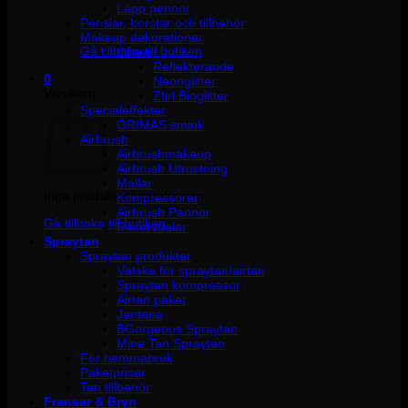
Läpp pennor
Penslar, borstar och tillbehör
Inga produkter i varukorgen.
Makeup dekorationer
Gå tillbaka till butiken
Glitter
Reflekterande
0
Neonglitter
Varukorg
Ztirl Bioglitter
Specialeffekter
GRIMAS smink
Airbrush
Airbrushmakeup
Airbrush Utrustning
Mallar
Inga produkter i varukorgen.
Kompressorer
Airbrush Pennor
Gå tillbaka till butiken
Reservdelar
Spraytan
Spraytan produkter
Vätska för spraytan/airtan
Spraytan kompressor
Airtan paket
Jantana
BGorgeous Spraytan
Mine Tan Spraytan
För hemmabruk
Paketpriser
Tan tillbehör
Fransar & Bryn