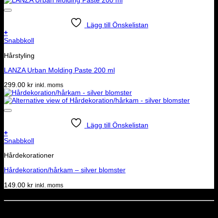
Lägg till Önskelistan
+
Snabbkoll
Hårstyling
LANZA Urban Molding Paste 200 ml
299.00
kr
inkl. moms
Lägg till Önskelistan
+
Snabbkoll
Hårdekorationer
Hårdekoration/hårkam – silver blomster
149.00
kr
inkl. moms
Dela denna sida
STOLT MEDLEM I