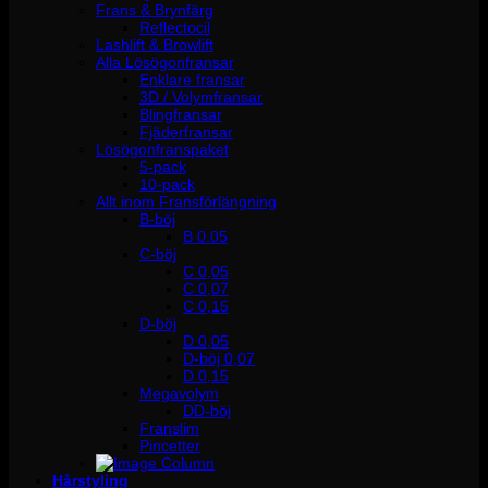
Frans & Brynfärg
Reflectocil
Lashlift & Browlift
Alla Lösögonfransar
Enklare fransar
3D / Volymfransar
Blingfransar
Fjäderfransar
Lösögonfranspaket
5-pack
10-pack
Allt inom Fransförlängning
B-böj
B 0.05
C-böj
C 0,05
C 0,07
C 0,15
D-böj
D 0,05
D-böj 0,07
D 0,15
Megavolym
DD-böj
Franslim
Pincetter
Hårstyling