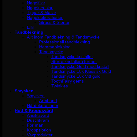
Nagelfilar
Nagelpenslar
Tippar & Mallar
Nageldekorationer
Strass & Stenar
Elfil
Tandblekning
Allt inom Tandblekning & Tandsmycke
Professionell tandblekning
Hemmablekning
Tandsmycke
Tandsmycke kristaller
Större kristaller i former
Tandsmycke Guld med kristall
Tandsmycke 18k Klassisk Guld
Tandsmycke 18k Vitt guld
ToothFairy gems
Twinkles
Smycken
Smycken
Armband
Hårdekorationer
Hud & Kroppsvård
Ansiktsvård
Duschkräm
För män
Kroppslotion
Vaxprodukter