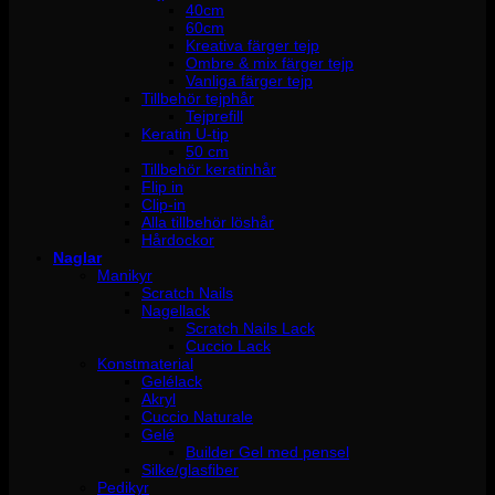
40cm
60cm
Kreativa färger tejp
Ombre & mix färger tejp
Vanliga färger tejp
Tillbehör tejphår
Tejprefill
Keratin U-tip
50 cm
Tillbehör keratinhår
Flip in
Clip-in
Alla tillbehör löshår
Hårdockor
Naglar
Manikyr
Scratch Nails
Nagellack
Scratch Nails Lack
Cuccio Lack
Konstmaterial
Gelélack
Akryl
Cuccio Naturale
Gelé
Builder Gel med pensel
Silke/glasfiber
Pedikyr