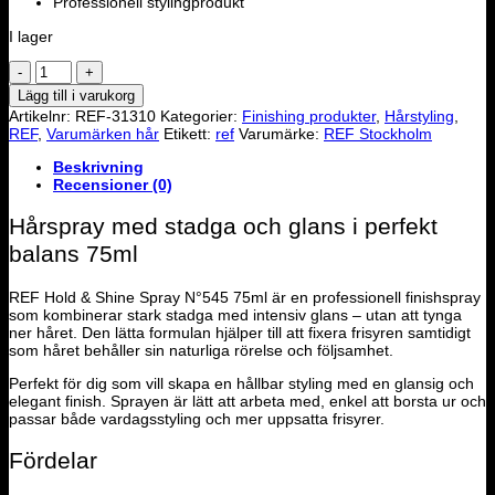
Professionell stylingprodukt
I lager
Hold
&
Lägg till i varukorg
Shine
Artikelnr:
REF-31310
Kategorier:
Finishing produkter
,
Hårstyling
,
Spray
REF
,
Varumärken hår
Etikett:
ref
Varumärke:
REF Stockholm
75ml
mängd
Beskrivning
Recensioner (0)
Hårspray med stadga och glans i perfekt
balans 75ml
REF Hold & Shine Spray N°545 75ml är en professionell finishspray
som kombinerar stark stadga med intensiv glans – utan att tynga
ner håret. Den lätta formulan hjälper till att fixera frisyren samtidigt
som håret behåller sin naturliga rörelse och följsamhet.
Perfekt för dig som vill skapa en hållbar styling med en glansig och
elegant finish. Sprayen är lätt att arbeta med, enkel att borsta ur och
passar både vardagsstyling och mer uppsatta frisyrer.
Fördelar