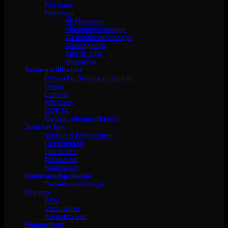
För laser
Massage
All Massage
Vibrationsmassage
Cirkulationsmassage
Massageolja
Eterisk Olja
Hälsokost
Salongstillbehör
Personlig Skyddsutrustning
Utsug
Lampor
För laser
DOFTA
Övriga salongstillbehör
Just for fun
Väskor & Neccesärer
Uppblåsbart
Lek & skoj
Maskerad
Halloween
Sommarerbjudande
Reseförpackningar
Om oss
FAQ
Våra villkor
Kontakta oss
Presentkort