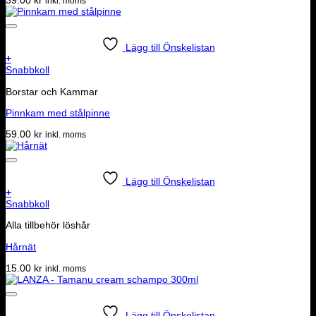
39.00
kr
inkl. moms
Lägg till Önskelistan
+
Snabbkoll
Borstar och Kammar
Pinnkam med stålpinne
59.00
kr
inkl. moms
Lägg till Önskelistan
+
Snabbkoll
Alla tillbehör löshår
Hårnät
15.00
kr
inkl. moms
Lägg till Önskelistan