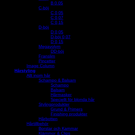
B 0.05
C-böj
C 0,05
C 0,07
C 0,15
D-böj
D 0,05
D-böj 0,07
D 0,15
Megavolym
DD-böj
Franslim
Pincetter
Image Column
Hårstyling
Allt inom hår
Schampo & Balsam
Schampo
Balsam
Hårmasker
Speciellt för blonda hår
Stylingprodukter
Grund & Primers
Finishing produkter
Hårbotten
Hårtillbehör
Borstar och Kammar
Klämmor & Clips