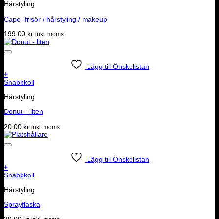
Hårstyling
Cape -frisör / hårstyling / makeup
199.00
kr
inkl. moms
Lägg till Önskelistan
+
Snabbkoll
Hårstyling
Donut – liten
20.00
kr
inkl. moms
Lägg till Önskelistan
+
Snabbkoll
Hårstyling
Sprayflaska