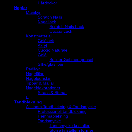
Hårdockor
Naglar
Manikyr
Scratch Nails
Nagellack
Scratch Nails Lack
Cuccio Lack
Konstmaterial
Gelélack
Akryl
Cuccio Naturale
Gelé
Builder Gel med pensel
Silke/glasfiber
Pedikyr
Nagelfilar
Nagelpenslar
Tippar & Mallar
Nageldekorationer
Strass & Stenar
Elfil
Tandblekning
Allt inom Tandblekning & Tandsmycke
Professionell tandblekning
Hemmablekning
Tandsmycke
Tandsmycke kristaller
Större kristaller i former