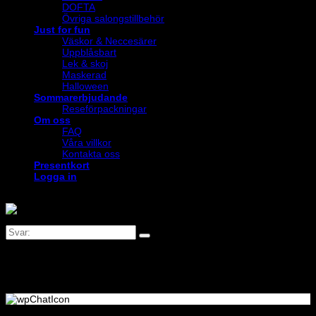
DOFTA
Övriga salongstillbehör
Just for fun
Väskor & Neccesärer
Uppblåsbart
Lek & skoj
Maskerad
Halloween
Sommarerbjudande
Reseförpackningar
Om oss
FAQ
Våra villkor
Kontakta oss
Presentkort
Logga in