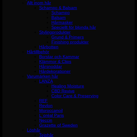
Allt inom hår
Schampo & Balsam
Schampo
Balsam
Hårmasker
Speciellt för blonda hår
Stylingprodukter
Grund & Primers
Finishing produkter
Hårbotten
Hårtillbehör
Borstar och Kammar
Klämmor & Clips
Hårsnoddar
Hårdekorationer
Varumärken hår
LANZA
Healing Moisture
CBD Revive
Color Care & Preserving
REF
Revlon
Moroccanoil
L´oréal Paris
Neccin
Grazette of Sweden
Löshår
Tejphår