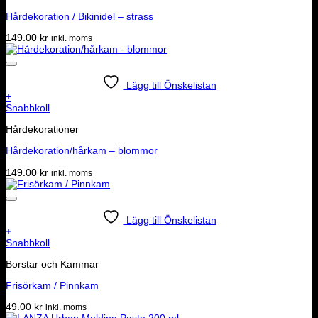
Hårdekoration / Bikinidel – strass
149.00
kr
inkl. moms
Lägg till Önskelistan
+
Snabbkoll
Hårdekorationer
Hårdekoration/hårkam – blommor
149.00
kr
inkl. moms
Lägg till Önskelistan
+
Snabbkoll
Borstar och Kammar
Frisörkam / Pinnkam
49.00
kr
inkl. moms