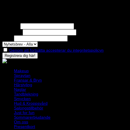
Nyhetsbrev
Missa inga erbjudanden eller nyheter!
Förnamn
Efternamn
Epost
Genom att fortsätta accepterar du integritetspolicyn
Makeup
Spraytan
Fransar & Bryn
Hårstyling
Naglar
Tandblekning
Smycken
Hud & Kroppsvård
Salongstillbehör
Just for fun
Sommarerbjudande
Om oss
Presentkort