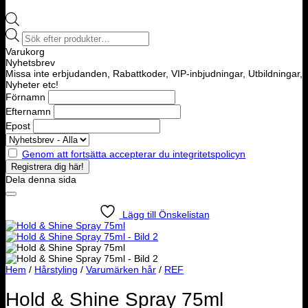
Products
search
Varukorg
Nyhetsbrev
Missa inte erbjudanden, Rabattkoder, VIP-inbjudningar, Utbildningar,
Nyheter etc!
Förnamn
Efternamn
Epost
Genom att fortsätta accepterar du integritetspolicyn
Dela denna sida
Lägg till Önskelistan
Hem
/
Hårstyling
/
Varumärken hår
/
REF
Hold & Shine Spray 75ml