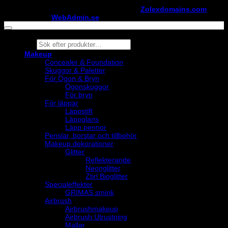
Copyright ©
StylistShopen.se
. Hosted at
Zolexdomains.com
maintained by
WebAdmin.se
Products
search
Makeup
Concealer & Foundation
Skuggor & Paletter
För Ögon & Bryn
Ögonskuggor
För bryn
För läppar
Läppstift
Läppglans
Läpp pennor
Penslar, borstar och tillbehör
Makeup dekorationer
Glitter
Reflekterande
Neonglitter
Ztirl Bioglitter
Specialeffekter
GRIMAS smink
Airbrush
Airbrushmakeup
Airbrush Utrustning
Mallar