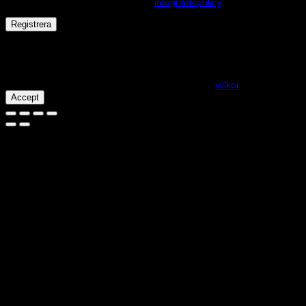
andra ändamål som beskrivs i vår
integritetspolicy
.
Registrera
Får det lov att vara en kaka eller två?
På den här webplatsen använder vi cookies för att alla funktioner
ska fungera som förväntat. För mer info se våra
villkor
.
Accept