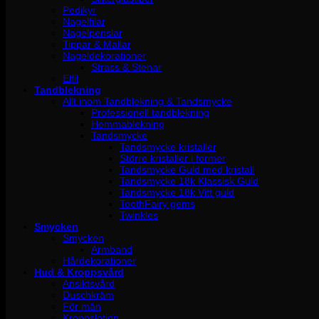
Pedikyr
Nagelfilar
Nagelpenslar
Tippar & Mallar
Nageldekorationer
Strass & Stenar
Elfil
Tandblekning
Allt inom Tandblekning & Tandsmycke
Professionell tandblekning
Hemmablekning
Tandsmycke
Tandsmycke kristaller
Större kristaller i former
Tandsmycke Guld med kristall
Tandsmycke 18k Klassisk Guld
Tandsmycke 18k Vitt guld
ToothFairy gems
Twinkles
Smycken
Smycken
Armband
Hårdekorationer
Hud & Kroppsvård
Ansiktsvård
Duschkräm
För män
Kroppslotion