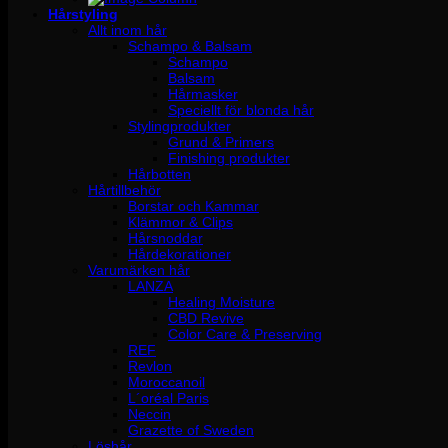
Hårstyling
Allt inom hår
Schampo & Balsam
Schampo
Balsam
Hårmasker
Speciellt för blonda hår
Stylingprodukter
Grund & Primers
Finishing produkter
Hårbotten
Hårtillbehör
Borstar och Kammar
Klämmor & Clips
Hårsnoddar
Hårdekorationer
Varumärken hår
LANZA
Healing Moisture
CBD Revive
Color Care & Preserving
REF
Revlon
Moroccanoil
L´oréal Paris
Neccin
Grazette of Sweden
Löshår