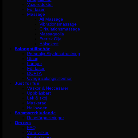
Vaxprodukter
För laser
Massage
All Massage
Vibrationsmassage
Cirkulationsmassage
Massageolja
Eterisk Olja
Hälsokost
Salongstillbehör
Personlig Skyddsutrustning
Utsug
Lampor
För laser
DOFTA
Övriga salongstillbehör
Just for fun
Väskor & Neccesärer
Uppblåsbart
Lek & skoj
Maskerad
Halloween
Sommarerbjudande
Reseförpackningar
Om oss
FAQ
Våra villkor
Kontakta oss