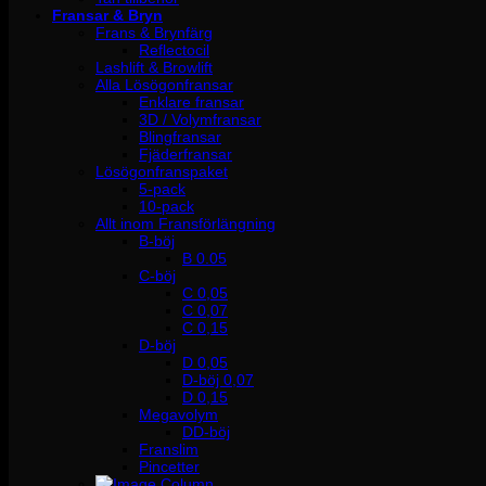
Fransar & Bryn
Frans & Brynfärg
Reflectocil
Lashlift & Browlift
Alla Lösögonfransar
Enklare fransar
3D / Volymfransar
Blingfransar
Fjäderfransar
Lösögonfranspaket
5-pack
10-pack
Allt inom Fransförlängning
B-böj
B 0.05
C-böj
C 0,05
C 0,07
C 0,15
D-böj
D 0,05
D-böj 0,07
D 0,15
Megavolym
DD-böj
Franslim
Pincetter