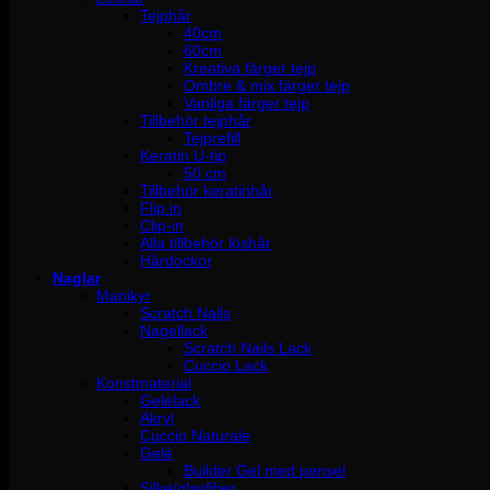
Tejphår
40cm
60cm
Kreativa färger tejp
Ombre & mix färger tejp
Vanliga färger tejp
Tillbehör tejphår
Tejprefill
Keratin U-tip
50 cm
Tillbehör keratinhår
Flip in
Clip-in
Alla tillbehör löshår
Hårdockor
Naglar
Manikyr
Scratch Nails
Nagellack
Scratch Nails Lack
Cuccio Lack
Konstmaterial
Gelélack
Akryl
Cuccio Naturale
Gelé
Builder Gel med pensel
Silke/glasfiber