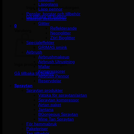
Läppglans
Inga produkter i varukorgen.
Läpp pennor
Penslar, borstar och tillbehör
Gå tillbaka till butiken
Makeup dekorationer
Glitter
0
Reflekterande
Varukorg
Neonglitter
Ztirl Bioglitter
Specialeffekter
GRIMAS smink
Airbrush
Airbrushmakeup
Airbrush Utrustning
Inga produkter i varukorgen.
Mallar
Kompressorer
Gå tillbaka till butiken
Airbrush Pennor
Reservdelar
Spraytan
Spraytan produkter
Vätska för spraytan/airtan
Spraytan kompressor
Airtan paket
Jantana
BGorgeous Spraytan
Mine Tan Spraytan
För hemmabruk
Paketpriser
Tan tillbehör