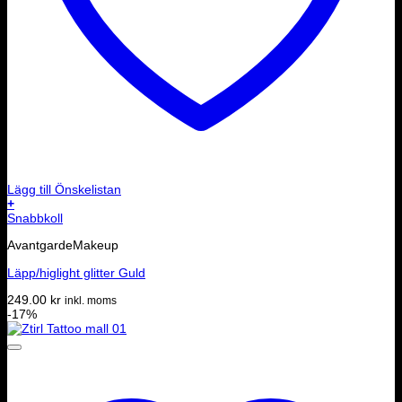
Lägg till Önskelistan
+
Snabbkoll
AvantgardeMakeup
Läpp/higlight glitter Guld
249.00
kr
inkl. moms
-17%