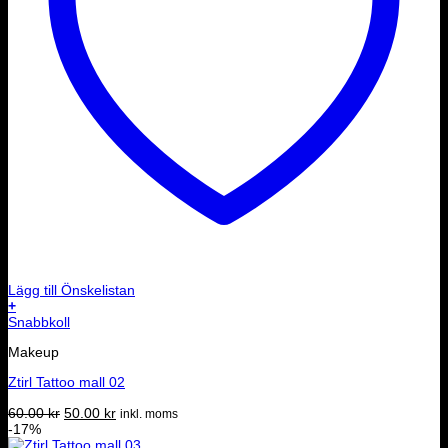
Lägg till Önskelistan
+
Snabbkoll
Makeup
Ztirl Tattoo mall 02
Det
Det
60.00
kr
50.00
kr
inkl. moms
ursprungliga
nuvarande
-17%
priset
priset