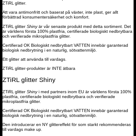
ZTiRL glitter.
Att vara antimonfritt och baserat på växter, inte plast, ger allt
förbättrad konsumentersäkerhet och komfort.
ZTiRL glitter
Shiny
är vår senaste produkt med detta sortiment. Det
är världens första 100% plastfria, certifierade biologiskt nedbrytbara
och verifierade mikroplastfria glitter.
Certifierad OK Biologiskt nedbrytbart VATTEN innebär garanterad
biologisk nedbrytning i en naturlig, sötvattenmiljö.
Ett glitter att använda till vardags.
ZTiRL glitter-produkter är INTE ätbara
ZTiRL glitter Shiny
ZTiRL glitter
Shiny
i med partners inom EU är världens första 100%
plastfria, certifierade biologiskt nedbrytbara och verifierade
mikroplastfria glitter.
Certifierad OK Biologiskt nedbrytbart VATTEN innebär garanterad
biologisk nedbrytning i en naturlig, sötvattenmiljö.
Den introducerar en NY glittereffekt för som starkt rekommenderas
till vardags make up.