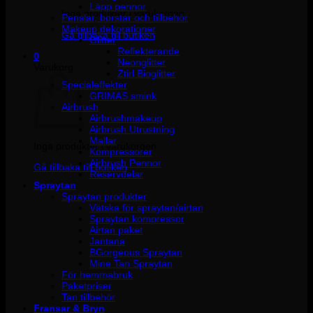
Läpp pennor
Inga produkter i varukorgen.
Penslar, borstar och tillbehör
Makeup dekorationer
Gå tillbaka till butiken
Glitter
Reflekterande
0
Neonglitter
Varukorg
Ztirl Bioglitter
Specialeffekter
GRIMAS smink
Airbrush
Airbrushmakeup
Airbrush Utrustning
Mallar
Inga produkter i varukorgen.
Kompressorer
Airbrush Pennor
Gå tillbaka till butiken
Reservdelar
Spraytan
Spraytan produkter
Vätska för spraytan/airtan
Spraytan kompressor
Airtan paket
Jantana
BGorgeous Spraytan
Mine Tan Spraytan
För hemmabruk
Paketpriser
Tan tillbehör
Fransar & Bryn