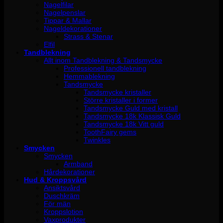
Nagelfilar
Nagelpenslar
Tippar & Mallar
Nageldekorationer
Strass & Stenar
Elfil
Tandblekning
Allt inom Tandblekning & Tandsmycke
Professionell tandblekning
Hemmablekning
Tandsmycke
Tandsmycke kristaller
Större kristaller i former
Tandsmycke Guld med kristall
Tandsmycke 18k Klassisk Guld
Tandsmycke 18k Vitt guld
ToothFairy gems
Twinkles
Smycken
Smycken
Armband
Hårdekorationer
Hud & Kroppsvård
Ansiktsvård
Duschkräm
För män
Kroppslotion
Vaxprodukter