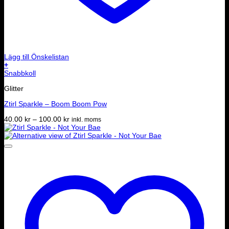
Lägg till Önskelistan
+
Den
Snabbkoll
här
Glitter
produkten
har
Ztirl Sparkle – Boom Boom Pow
flera
varianter.
Prisintervall:
40.00
kr
–
100.00
kr
inkl. moms
De
40.00 kr
olika
till
alternativen
100.00 kr
kan
väljas
på
produktsidan