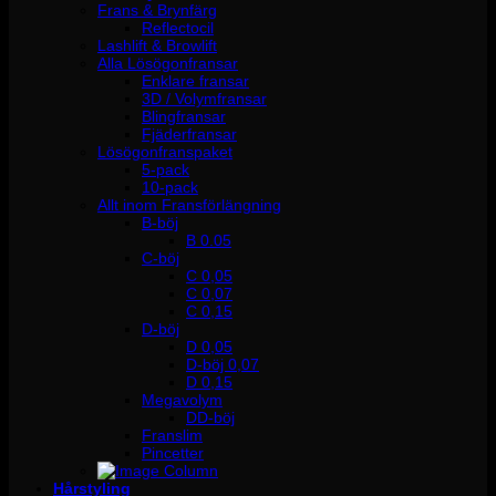
Frans & Brynfärg
Reflectocil
Lashlift & Browlift
Alla Lösögonfransar
Enklare fransar
3D / Volymfransar
Blingfransar
Fjäderfransar
Lösögonfranspaket
5-pack
10-pack
Allt inom Fransförlängning
B-böj
B 0.05
C-böj
C 0,05
C 0,07
C 0,15
D-böj
D 0,05
D-böj 0,07
D 0,15
Megavolym
DD-böj
Franslim
Pincetter
Hårstyling