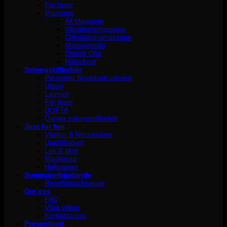
För laser
Massage
All Massage
Vibrationsmassage
Cirkulationsmassage
Massageolja
Eterisk Olja
Hälsokost
Salongstillbehör
Personlig Skyddsutrustning
Utsug
Lampor
För laser
DOFTA
Övriga salongstillbehör
Just for fun
Väskor & Neccesärer
Uppblåsbart
Lek & skoj
Maskerad
Halloween
Sommarerbjudande
Reseförpackningar
Om oss
FAQ
Våra villkor
Kontakta oss
Presentkort