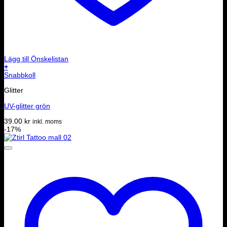
Lägg till Önskelistan
+
Snabbkoll
Glitter
UV-glitter grön
39.00
kr
inkl. moms
-17%