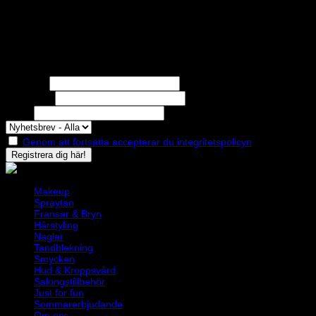
100.00 kr
kan
STOLT MEDLEM I
väljas
på
produktsidan
Nyhetsbrev
Missa inga erbjudanden eller nyheter!
Förnamn
Efternamn
Epost
Genom att fortsätta accepterar du integritetspolicyn
Makeup
Spraytan
Fransar & Bryn
Hårstyling
Naglar
Tandblekning
Smycken
Hud & Kroppsvård
Salongstillbehör
Just for fun
Sommarerbjudande
Om oss