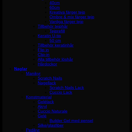
40cm
60cm
Kreativa färger tejp
Ombre & mix färger tejp
Vanliga färger tejp
Tillbehör tejphår
Tejprefill
Keratin U-tip
50 cm
Tillbehör keratinhår
Flip in
Clip-in
Alla tillbehör löshår
Hårdockor
Naglar
Manikyr
Scratch Nails
Nagellack
Scratch Nails Lack
Cuccio Lack
Konstmaterial
Gelélack
Akryl
Cuccio Naturale
Gelé
Builder Gel med pensel
Silke/glasfiber
Pedikyr