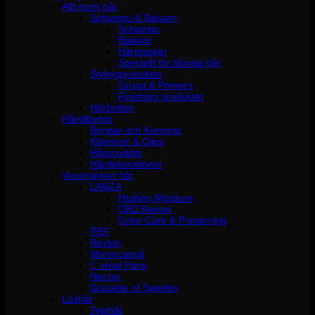
Allt inom hår
Schampo & Balsam
Schampo
Balsam
Hårmasker
Speciellt för blonda hår
Stylingprodukter
Grund & Primers
Finishing produkter
Hårbotten
Hårtillbehör
Borstar och Kammar
Klämmor & Clips
Hårsnoddar
Hårdekorationer
Varumärken hår
LANZA
Healing Moisture
CBD Revive
Color Care & Preserving
REF
Revlon
Moroccanoil
L´oréal Paris
Neccin
Grazette of Sweden
Löshår
Tejphår