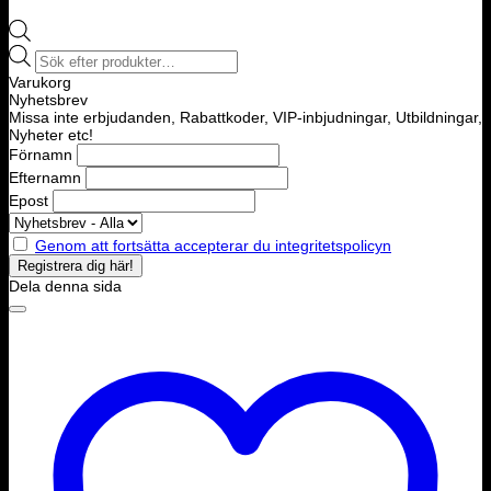
Products
search
Varukorg
Nyhetsbrev
Missa inte erbjudanden, Rabattkoder, VIP-inbjudningar, Utbildningar,
Nyheter etc!
Förnamn
Efternamn
Epost
Genom att fortsätta accepterar du integritetspolicyn
Dela denna sida