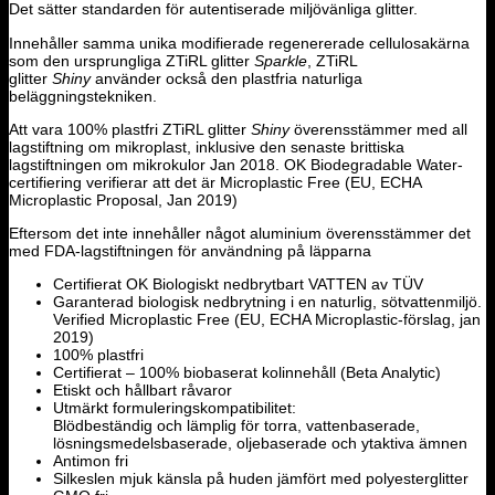
Det sätter standarden för autentiserade miljövänliga glitter.
Innehåller samma unika modifierade regenererade cellulosakärna
som den ursprungliga ZTiRL glitter
Sparkle
, ZTiRL
glitter
Shiny
använder också den plastfria naturliga
beläggningstekniken.
Att vara 100% plastfri ZTiRL glitter
Shiny
överensstämmer med all
lagstiftning om mikroplast, inklusive den senaste brittiska
lagstiftningen om mikrokulor Jan 2018. OK Biodegradable Water-
certifiering verifierar att det är Microplastic Free (EU, ECHA
Microplastic Proposal, Jan 2019)
Eftersom det inte innehåller något aluminium överensstämmer det
med FDA-lagstiftningen för användning på läpparna
Certifierat OK Biologiskt nedbrytbart VATTEN av TÜV
Garanterad biologisk nedbrytning i en naturlig, sötvattenmiljö.
Verified Microplastic Free (EU, ECHA Microplastic-förslag, jan
2019)
100% plastfri
Certifierat – 100% biobaserat kolinnehåll (Beta Analytic)
Etiskt och hållbart råvaror
Utmärkt formuleringskompatibilitet:
Blödbeständig och lämplig för torra, vattenbaserade,
lösningsmedelsbaserade, oljebaserade och ytaktiva ämnen
Antimon fri
Silkeslen mjuk känsla på huden jämfört med polyesterglitter