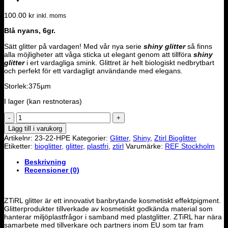
100.00
kr
inkl. moms
Blå nyans, 6gr.
Sätt glitter på vardagen! Med vår nya serie
shiny glitter
så finns
alla möjligheter att våga sticka ut elegant genom att tillföra
shiny
glitter
i ert vardagliga smink. Glittret är helt biologiskt nedbrytbart
och perfekt för ett vardagligt användande med elegans.
Storlek:375µm
I lager (kan restnoteras)
Ztirl
Heavens
Lägg till i varukorg
is
Artikelnr:
23-22-HPE
Kategorier:
Glitter
,
Shiny
,
Ztirl Bioglitter
a
Etiketter:
bioglitter
,
glitter
,
plastfri
,
ztirl
Varumärke:
REF Stockholm
Place
on
Beskrivning
Earth shiny
Recensioner (0)
mängd
ZTiRL glitter är ett innovativt banbrytande kosmetiskt effektpigment.
Glitterprodukter tillverkade av kosmetiskt godkända material som
hanterar miljöplastfrågor i samband med plastglitter. ZTiRL har nära
samarbete med tillverkare och partners inom EU som tar fram