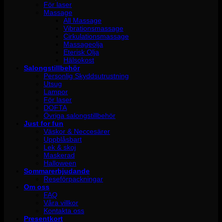
För laser
Massage
All Massage
Vibrationsmassage
Cirkulationsmassage
Massageolja
Eterisk Olja
Hälsokost
Salongstillbehör
Personlig Skyddsutrustning
Utsug
Lampor
För laser
DOFTA
Övriga salongstillbehör
Just for fun
Väskor & Neccesärer
Uppblåsbart
Lek & skoj
Maskerad
Halloween
Sommarerbjudande
Reseförpackningar
Om oss
FAQ
Våra villkor
Kontakta oss
Presentkort