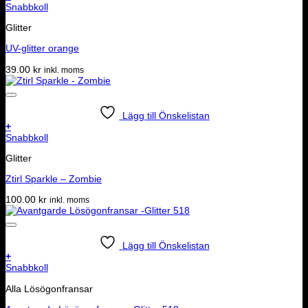
Snabbkoll
produktsidan
Glitter
UV-glitter orange
39.00
kr
inkl. moms
Lägg till Önskelistan
+
Snabbkoll
Glitter
Ztirl Sparkle – Zombie
100.00
kr
inkl. moms
Lägg till Önskelistan
+
Snabbkoll
Alla Lösögonfransar