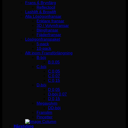
Frans & Brynfärg
Reflectocil
Lashlift & Browlift
Alla Lösögonfransar
Enklare fransar
3D / Volymfransar
Blingfransar
Fjäderfransar
Lösögonfranspaket
5-pack
10-pack
Allt inom Fransförlängning
B-böj
B 0.05
C-böj
C 0,05
C 0,07
C 0,15
D-böj
D 0,05
D-böj 0,07
D 0,15
Megavolym
DD-böj
Franslim
Pincetter
Hårstyling