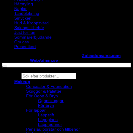
Hårstyling
Naglar
Tandblekning
Smycken
Hud & Kroppsvård
Salongstillbehör
Just for fun
Sommarerbjudande
Om oss
Presentkort
Copyright ©
StylistShopen.se
. Hosted at
Zolexdomains.com
maintained by
WebAdmin.se
Products
search
Makeup
Concealer & Foundation
Skuggor & Paletter
För Ögon & Bryn
Ögonskuggor
För bryn
För läppar
Läppstift
Läppglans
Läpp pennor
Penslar, borstar och tillbehör