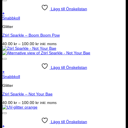
Lägg till Önskelistan
+
Den
Snabbkoll
här
Glitter
produkten
har
Ztirl Sparkle – Boom Boom Pow
flera
varianter.
Prisintervall:
40.00
kr
–
100.00
kr
inkl. moms
De
40.00 kr
olika
till
alternativen
100.00 kr
kan
väljas
Lägg till Önskelistan
på
+
produktsidan
Den
Snabbkoll
här
Glitter
produkten
har
Ztirl Sparkle – Not Your Bae
flera
varianter.
Prisintervall:
40.00
kr
–
100.00
kr
inkl. moms
De
40.00 kr
olika
till
alternativen
100.00 kr
kan
Lägg till Önskelistan
väljas
+
på