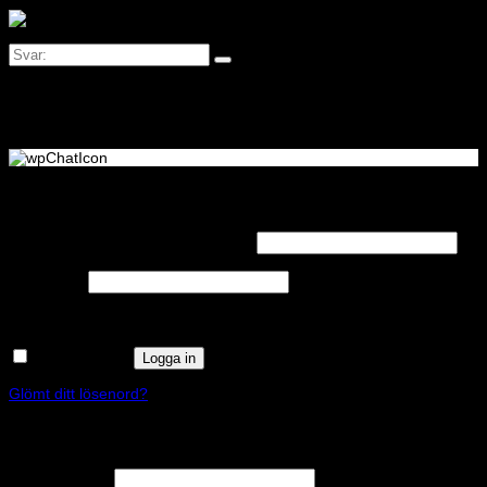
Logga in
Obligatoriskt
Användarnamn eller e-postadress
*
Obligatoriskt
Lösenord
*
Kom ihåg mig
Logga in
Glömt ditt lösenord?
Registrera
Obligatoriskt
E-postadress
*