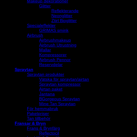
Makeup dekorationer
Glitter
Reflekterande
Neonglitter
Ztirl Bioglitter
Specialeffekter
GRIMAS smink
Airbrush
Airbrushmakeup
Airbrush Utrustning
Mallar
Kompressorer
Airbrush Pennor
Reservdelar
Spraytan
Spraytan produkter
Vätska för spraytan/airtan
Spraytan kompressor
Airtan paket
Jantana
BGorgeous Spraytan
Mine Tan Spraytan
För hemmabruk
Paketpriser
Tan tillbehör
Fransar & Bryn
Frans & Brynfärg
Reflectocil