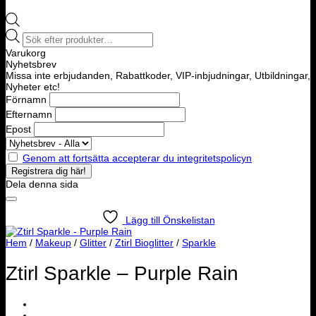
Products
search
Varukorg
Nyhetsbrev
Missa inte erbjudanden, Rabattkoder, VIP-inbjudningar, Utbildningar,
Nyheter etc!
Förnamn
Efternamn
Epost
Genom att fortsätta accepterar du integritetspolicyn
Dela denna sida
Lägg till Önskelistan
Hem
/
Makeup
/
Glitter
/
Ztirl Bioglitter
/
Sparkle
Ztirl Sparkle – Purple Rain