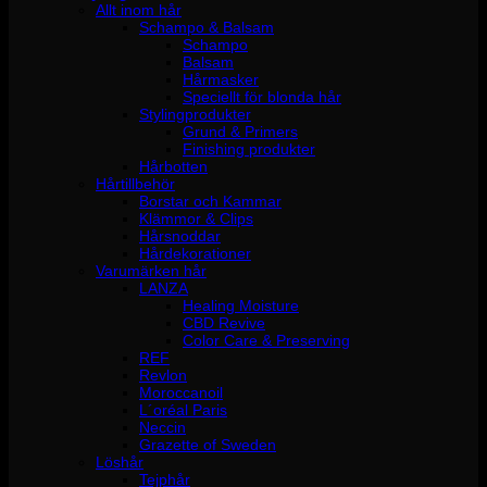
Allt inom hår
Schampo & Balsam
Schampo
Balsam
Hårmasker
Speciellt för blonda hår
Stylingprodukter
Grund & Primers
Finishing produkter
Hårbotten
Hårtillbehör
Borstar och Kammar
Klämmor & Clips
Hårsnoddar
Hårdekorationer
Varumärken hår
LANZA
Healing Moisture
CBD Revive
Color Care & Preserving
REF
Revlon
Moroccanoil
L´oréal Paris
Neccin
Grazette of Sweden
Löshår
Tejphår