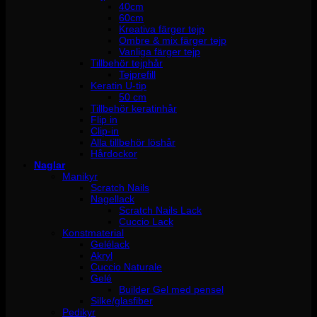
40cm
60cm
Kreativa färger tejp
Ombre & mix färger tejp
Vanliga färger tejp
Tillbehör tejphår
Tejprefill
Keratin U-tip
50 cm
Tillbehör keratinhår
Flip in
Clip-in
Alla tillbehör löshår
Hårdockor
Naglar
Manikyr
Scratch Nails
Nagellack
Scratch Nails Lack
Cuccio Lack
Konstmaterial
Gelélack
Akryl
Cuccio Naturale
Gelé
Builder Gel med pensel
Silke/glasfiber
Pedikyr