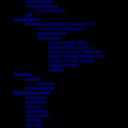
Tippar & Mallar
Nageldekorationer
Strass & Stenar
Elfil
Tandblekning
Allt inom Tandblekning & Tandsmycke
Professionell tandblekning
Hemmablekning
Tandsmycke
Tandsmycke kristaller
Större kristaller i former
Tandsmycke Guld med kristall
Tandsmycke 18k Klassisk Guld
Tandsmycke 18k Vitt guld
ToothFairy gems
Twinkles
Smycken
Smycken
Armband
Hårdekorationer
Hud & Kroppsvård
Ansiktsvård
Duschkräm
För män
Kroppslotion
Vaxprodukter
För laser
Massage