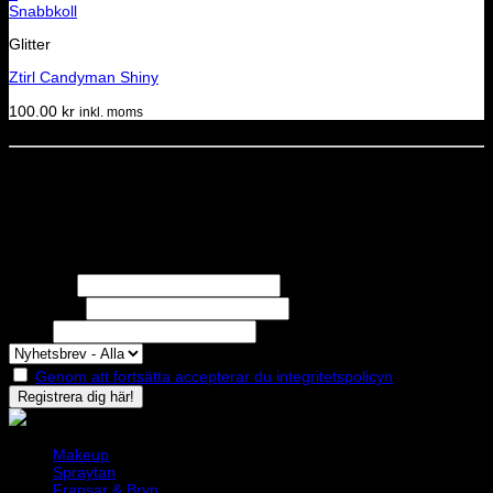
Snabbkoll
Glitter
Ztirl Candyman Shiny
100.00
kr
inkl. moms
Dela denna sida
STOLT MEDLEM I
Nyhetsbrev
Missa inga erbjudanden eller nyheter!
Förnamn
Efternamn
Epost
Genom att fortsätta accepterar du integritetspolicyn
Makeup
Spraytan
Fransar & Bryn