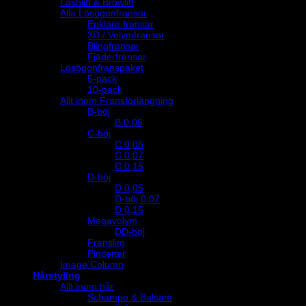
Lashlift & Browlift
Alla Lösögonfransar
Enklare fransar
3D / Volymfransar
Blingfransar
Fjäderfransar
Lösögonfranspaket
5-pack
10-pack
Allt inom Fransförlängning
B-böj
B 0.05
C-böj
C 0,05
C 0,07
C 0,15
D-böj
D 0,05
D-böj 0,07
D 0,15
Megavolym
DD-böj
Franslim
Pincetter
Image Column
Hårstyling
Allt inom hår
Schampo & Balsam