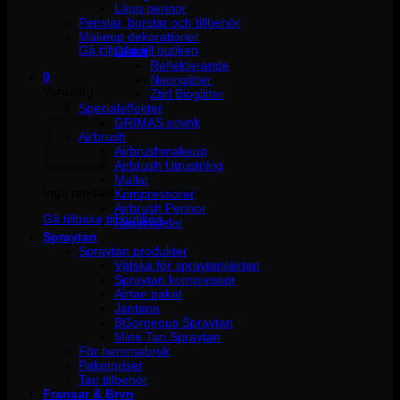
Läpp pennor
Penslar, borstar och tillbehör
Inga produkter i varukorgen.
Makeup dekorationer
Gå tillbaka till butiken
Glitter
Reflekterande
0
Neonglitter
Varukorg
Ztirl Bioglitter
Specialeffekter
GRIMAS smink
Airbrush
Airbrushmakeup
Airbrush Utrustning
Mallar
Inga produkter i varukorgen.
Kompressorer
Airbrush Pennor
Gå tillbaka till butiken
Reservdelar
Spraytan
Spraytan produkter
Vätska för spraytan/airtan
Spraytan kompressor
Airtan paket
Jantana
BGorgeous Spraytan
Mine Tan Spraytan
För hemmabruk
Paketpriser
Tan tillbehör
Fransar & Bryn