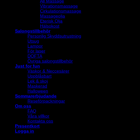
All Massage
Vibrationsmassage
Cirkulationsmassage
Massageolja
Eterisk Olja
Hälsokost
Salongstillbehör
Personlig Skyddsutrustning
Utsug
Lampor
För laser
DOFTA
Övriga salongstillbehör
Just for fun
Väskor & Neccesärer
Uppblåsbart
Lek & skoj
Maskerad
Halloween
Sommarerbjudande
Reseförpackningar
Om oss
FAQ
Våra villkor
Kontakta oss
Presentkort
Logga in