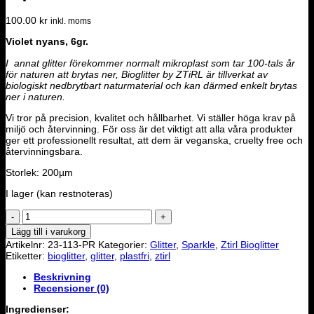
100.00
kr
inkl. moms
Violet nyans, 6gr.
I annat glitter
förekommer normalt mikroplast som tar 100-tals år
för naturen att brytas ner,
Bioglitter by ZTiRL är tillverkat av
biologiskt nedbrytbart naturmaterial och kan därmed enkelt brytas
ner i naturen.
Vi tror på precision, kvalitet och hållbarhet. Vi ställer höga krav på
miljö och återvinning. För oss är det viktigt att alla våra produkter
ger ett professionellt resultat, att dem är veganska, cruelty free och
återvinningsbara.
Storlek: 200µm
I lager (kan restnoteras)
Ztirl
Sparkle
Lägg till i varukorg
-
Artikelnr:
23-113-PR
Kategorier:
Glitter
,
Sparkle
,
Ztirl Bioglitter
Purple
Etiketter:
bioglitter
,
glitter
,
plastfri
,
ztirl
Rain
mängd
Beskrivning
Recensioner (0)
Ingredienser: