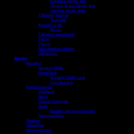
Kreativa färger tejp
Ombre & mix färger tejp
Vanliga färger tejp
Tillbehör tejphår
Tejprefill
Keratin U-tip
50 cm
Tillbehör keratinhår
Flip in
Clip-in
Alla tillbehör löshår
Hårdockor
Naglar
Manikyr
Scratch Nails
Nagellack
Scratch Nails Lack
Cuccio Lack
Konstmaterial
Gelélack
Akryl
Cuccio Naturale
Gelé
Builder Gel med pensel
Silke/glasfiber
Pedikyr
Nagelfilar
Nagelpenslar