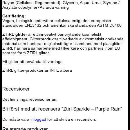
Rayon (Cellulose Regenerated), Glycerin, Aqua, Urea, Styrene /
Acrylate copolymer×Avfärda varning
Certifiering:
Vegan, biologisk nedbrytbar cellulosa enligt den europeiska
standarden EN13432 och amerikanska standarden ASTM D6400
ZTiRL glitter
är ett innovativt banbrytande kosmetiskt
effektpigment. Glitterprodukter tillverkade av kosmetiskt godkända
material som hanterar miljöplastfrågor i samband med plastglitter.
ZTiRL har nära samarbete med tillverkare och partners inom EU
som tar fram ZTiRL glitter.
Ett glitter att använda till vardags.
ZTiRL glitter-produkter är INTE ätbara
Recensioner
Det finns inga recensioner än.
Bli först med att recensera ”Ztirl Sparkle – Purple Rain”
Du måste vara
inloggad
för att skriva en recension.
Relaterade produkter