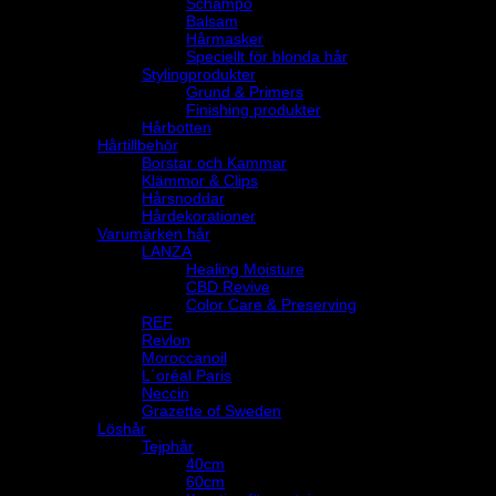
Schampo
Balsam
Hårmasker
Speciellt för blonda hår
Stylingprodukter
Grund & Primers
Finishing produkter
Hårbotten
Hårtillbehör
Borstar och Kammar
Klämmor & Clips
Hårsnoddar
Hårdekorationer
Varumärken hår
LANZA
Healing Moisture
CBD Revive
Color Care & Preserving
REF
Revlon
Moroccanoil
L´oréal Paris
Neccin
Grazette of Sweden
Löshår
Tejphår
40cm
60cm