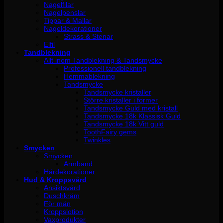
Nagelfilar
Nagelpenslar
Tippar & Mallar
Nageldekorationer
Strass & Stenar
Elfil
Tandblekning
Allt inom Tandblekning & Tandsmycke
Professionell tandblekning
Hemmablekning
Tandsmycke
Tandsmycke kristaller
Större kristaller i former
Tandsmycke Guld med kristall
Tandsmycke 18k Klassisk Guld
Tandsmycke 18k Vitt guld
ToothFairy gems
Twinkles
Smycken
Smycken
Armband
Hårdekorationer
Hud & Kroppsvård
Ansiktsvård
Duschkräm
För män
Kroppslotion
Vaxprodukter