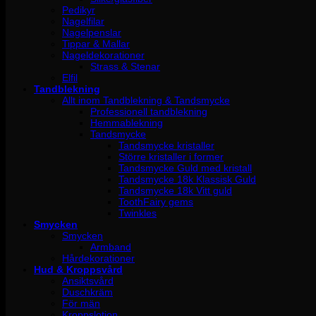
Pedikyr
Nagelfilar
Nagelpenslar
Tippar & Mallar
Nageldekorationer
Strass & Stenar
Elfil
Tandblekning
Allt inom Tandblekning & Tandsmycke
Professionell tandblekning
Hemmablekning
Tandsmycke
Tandsmycke kristaller
Större kristaller i former
Tandsmycke Guld med kristall
Tandsmycke 18k Klassisk Guld
Tandsmycke 18k Vitt guld
ToothFairy gems
Twinkles
Smycken
Smycken
Armband
Hårdekorationer
Hud & Kroppsvård
Ansiktsvård
Duschkräm
För män
Kroppslotion