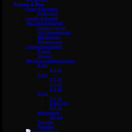
Fransar & Bryn
Frans & Brynfärg
Reflectocil
Lashlift & Browlift
Alla Lösögonfransar
Enklare fransar
3D / Volymfransar
Blingfransar
Fjäderfransar
Lösögonfranspaket
5-pack
10-pack
Allt inom Fransförlängning
B-böj
B 0.05
C-böj
C 0,05
C 0,07
C 0,15
D-böj
D 0,05
D-böj 0,07
D 0,15
Megavolym
DD-böj
Franslim
Pincetter