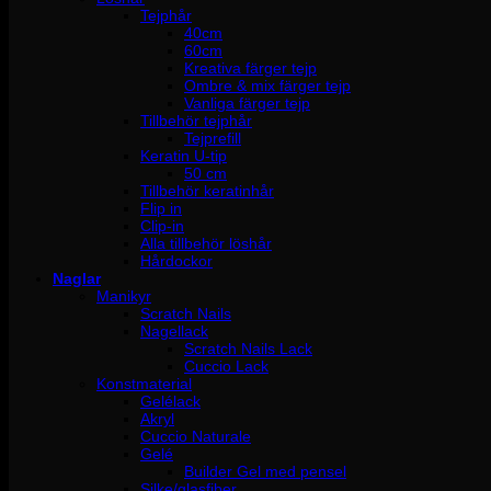
Tejphår
40cm
60cm
Kreativa färger tejp
Ombre & mix färger tejp
Vanliga färger tejp
Tillbehör tejphår
Tejprefill
Keratin U-tip
50 cm
Tillbehör keratinhår
Flip in
Clip-in
Alla tillbehör löshår
Hårdockor
Naglar
Manikyr
Scratch Nails
Nagellack
Scratch Nails Lack
Cuccio Lack
Konstmaterial
Gelélack
Akryl
Cuccio Naturale
Gelé
Builder Gel med pensel
Silke/glasfiber