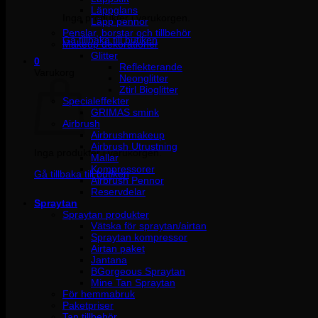
Läppglans
Inga produkter i varukorgen.
Läpp pennor
Penslar, borstar och tillbehör
Gå tillbaka till butiken
Makeup dekorationer
Glitter
0
Reflekterande
Varukorg
Neonglitter
Ztirl Bioglitter
Specialeffekter
GRIMAS smink
Airbrush
Airbrushmakeup
Airbrush Utrustning
Inga produkter i varukorgen.
Mallar
Kompressorer
Gå tillbaka till butiken
Airbrush Pennor
Reservdelar
Spraytan
Spraytan produkter
Vätska för spraytan/airtan
Spraytan kompressor
Airtan paket
Jantana
BGorgeous Spraytan
Mine Tan Spraytan
För hemmabruk
Paketpriser
Tan tillbehör