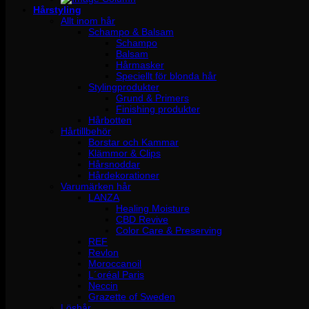
Hårstyling
Allt inom hår
Schampo & Balsam
Schampo
Balsam
Hårmasker
Speciellt för blonda hår
Stylingprodukter
Grund & Primers
Finishing produkter
Hårbotten
Hårtillbehör
Borstar och Kammar
Klämmor & Clips
Hårsnoddar
Hårdekorationer
Varumärken hår
LANZA
Healing Moisture
CBD Revive
Color Care & Preserving
REF
Revlon
Moroccanoil
L´oréal Paris
Neccin
Grazette of Sweden
Löshår