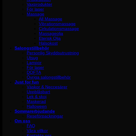
Vaxprodukter
För laser
Massage
All Massage
Vibrationsmassage
Cirkulationsmassage
Massageolja
Eterisk Olja
Hälsokost
Salongstillbehör
Personlig Skyddsutrustning
Utsug
Lampor
För laser
DOFTA
Övriga salongstillbehör
Just for fun
Väskor & Neccesärer
Uppblåsbart
Lek & skoj
Maskerad
Halloween
Sommarerbjudande
Reseförpackningar
Om oss
FAQ
Våra villkor
Kontakta oss