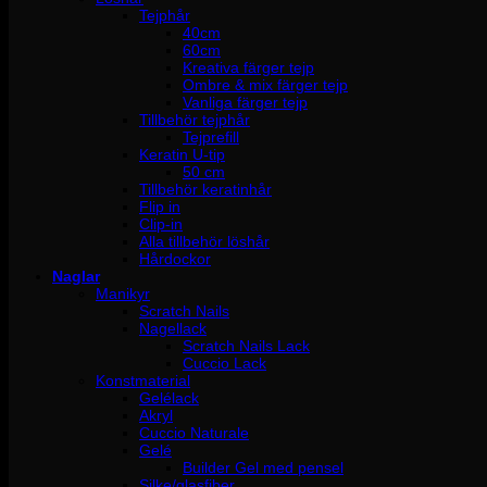
Tejphår
40cm
60cm
Kreativa färger tejp
Ombre & mix färger tejp
Vanliga färger tejp
Tillbehör tejphår
Tejprefill
Keratin U-tip
50 cm
Tillbehör keratinhår
Flip in
Clip-in
Alla tillbehör löshår
Hårdockor
Naglar
Manikyr
Scratch Nails
Nagellack
Scratch Nails Lack
Cuccio Lack
Konstmaterial
Gelélack
Akryl
Cuccio Naturale
Gelé
Builder Gel med pensel
Silke/glasfiber