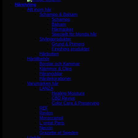
Hårstyling
Allt inom hår
Schampo & Balsam
Schampo
Balsam
Hårmasker
Speciellt för blonda hår
Stylingprodukter
Grund & Primers
Finishing produkter
Hårbotten
Hårtillbehör
Borstar och Kammar
Klämmor & Clips
Hårsnoddar
Hårdekorationer
Varumärken hår
LANZA
Healing Moisture
CBD Revive
Color Care & Preserving
REF
Revlon
Moroccanoil
L´oréal Paris
Neccin
Grazette of Sweden
Löshår