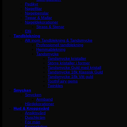
Pedikyr
Nagelfilar
Nagelpenslar
Tippar & Mallar
Nageldekorationer
Strass & Stenar
Elfil
Tandblekning
Allt inom Tandblekning & Tandsmycke
Professionell tandblekning
Hemmablekning
Tandsmycke
Tandsmycke kristaller
Större kristaller i former
Tandsmycke Guld med kristall
Tandsmycke 18k Klassisk Guld
Tandsmycke 18k Vitt guld
ToothFairy gems
Twinkles
Smycken
Smycken
Armband
Hårdekorationer
Hud & Kroppsvård
Ansiktsvård
Duschkräm
För män
Kroppslotion