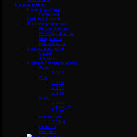
Fransar & Bryn
Frans & Brynfärg
Reflectocil
Lashlift & Browlift
Alla Lösögonfransar
Enklare fransar
3D / Volymfransar
Blingfransar
Fjäderfransar
Lösögonfranspaket
5-pack
10-pack
Allt inom Fransförlängning
B-böj
B 0.05
C-böj
C 0,05
C 0,07
C 0,15
D-böj
D 0,05
D-böj 0,07
D 0,15
Megavolym
DD-böj
Franslim
Pincetter