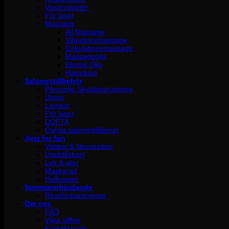
Vaxprodukter
För laser
Massage
All Massage
Vibrationsmassage
Cirkulationsmassage
Massageolja
Eterisk Olja
Hälsokost
Salongstillbehör
Personlig Skyddsutrustning
Utsug
Lampor
För laser
DOFTA
Övriga salongstillbehör
Just for fun
Väskor & Neccesärer
Uppblåsbart
Lek & skoj
Maskerad
Halloween
Sommarerbjudande
Reseförpackningar
Om oss
FAQ
Våra villkor
Kontakta oss