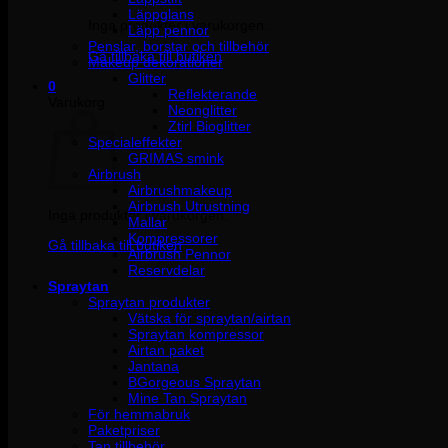
Läppglans
Inga produkter i varukorgen.
Läpp pennor
Penslar, borstar och tillbehör
Gå tillbaka till butiken
Makeup dekorationer
Glitter
0
Reflekterande
Varukorg
Neonglitter
Ztirl Bioglitter
Specialeffekter
GRIMAS smink
Airbrush
Airbrushmakeup
Airbrush Utrustning
Inga produkter i varukorgen.
Mallar
Kompressorer
Gå tillbaka till butiken
Airbrush Pennor
Reservdelar
Spraytan
Spraytan produkter
Vätska för spraytan/airtan
Spraytan kompressor
Airtan paket
Jantana
BGorgeous Spraytan
Mine Tan Spraytan
För hemmabruk
Paketpriser
Tan tillbehör