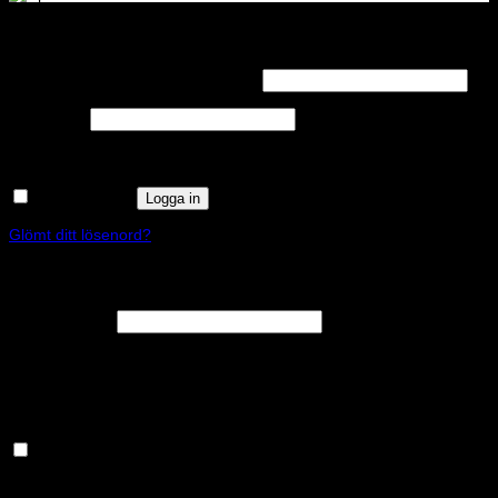
Logga in
Obligatoriskt
Användarnamn eller e-postadress
*
Obligatoriskt
Lösenord
*
Kom ihåg mig
Logga in
Glömt ditt lösenord?
Registrera
Obligatoriskt
E-postadress
*
En länk för att ställa in ett nytt lösenord kommer att skickas till din e-
postadress.
Håll dig uppdaterad om nyheter och våra rea kampanjer
Dina personuppgifter kommer användas för att förbättra din