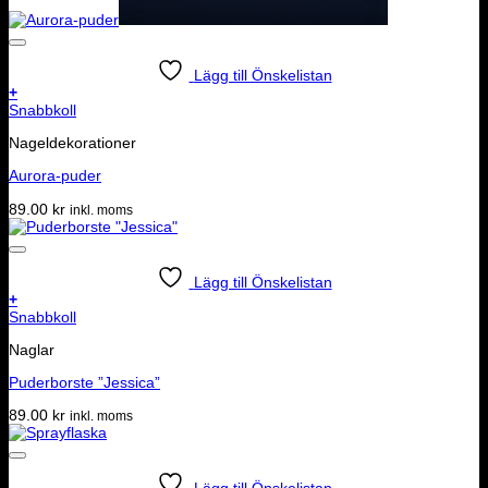
Lägg till Önskelistan
+
Snabbkoll
Nageldekorationer
Aurora-puder
89.00
kr
inkl. moms
Lägg till Önskelistan
+
Snabbkoll
Naglar
Puderborste ”Jessica”
89.00
kr
inkl. moms