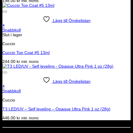
198.00
kr
inkl. moms
Lägg till Önskelistan
+
Snabbkoll
Slut i lager
Cuccio
Cuccio Top Coat #5 13ml
244.00
kr
inkl. moms
Lägg till Önskelistan
+
Snabbkoll
Cuccio
T3 LED/UV – Self leveling – Opaque Ultra Pink 1 oz (28g)
446.00
kr
inkl. moms
Dela denna sida