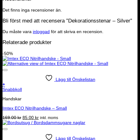
Det finns inga recensioner än.
Bli först med att recensera ”Dekorationsstenar – Silver”
Du måste vara
inloggad
för att skriva en recension.
Relaterade produkter
-50%
Lägg till Önskelistan
+
Snabbkoll
Handskar
Imtex ECO Nitrilhandske – Small
Det
Det
169.00
kr
85.00
kr
inkl. moms
ursprungliga
nuvarande
priset
priset
var:
är:
169.00 kr.
85.00 kr.
Lägg till Önskelistan