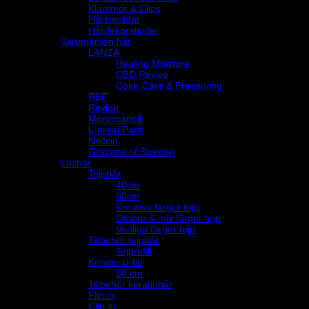
Klämmor & Clips
Hårsnoddar
Hårdekorationer
Varumärken hår
LANZA
Healing Moisture
CBD Revive
Color Care & Preserving
REF
Revlon
Moroccanoil
L´oréal Paris
Neccin
Grazette of Sweden
Löshår
Tejphår
40cm
60cm
Kreativa färger tejp
Ombre & mix färger tejp
Vanliga färger tejp
Tillbehör tejphår
Tejprefill
Keratin U-tip
50 cm
Tillbehör keratinhår
Flip in
Clip-in