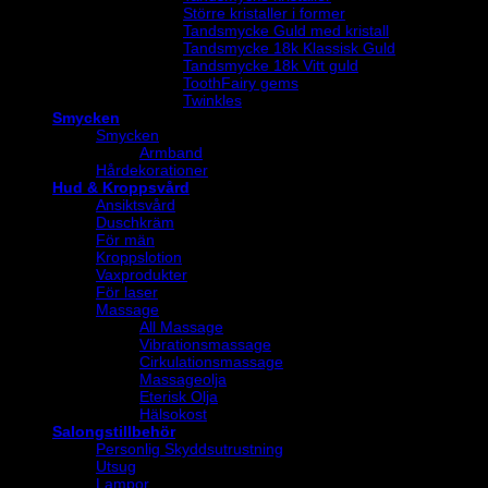
Större kristaller i former
Tandsmycke Guld med kristall
Tandsmycke 18k Klassisk Guld
Tandsmycke 18k Vitt guld
ToothFairy gems
Twinkles
Smycken
Smycken
Armband
Hårdekorationer
Hud & Kroppsvård
Ansiktsvård
Duschkräm
För män
Kroppslotion
Vaxprodukter
För laser
Massage
All Massage
Vibrationsmassage
Cirkulationsmassage
Massageolja
Eterisk Olja
Hälsokost
Salongstillbehör
Personlig Skyddsutrustning
Utsug
Lampor