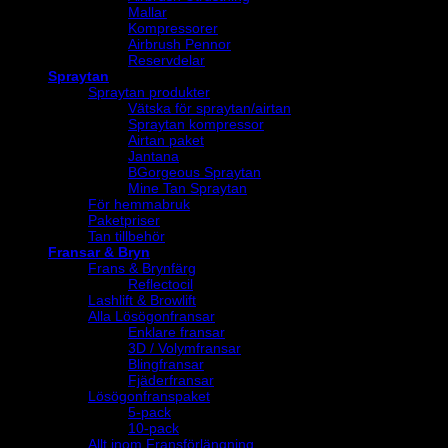
Mallar
Kompressorer
Airbrush Pennor
Reservdelar
Spraytan
Spraytan produkter
Vätska för spraytan/airtan
Spraytan kompressor
Airtan paket
Jantana
BGorgeous Spraytan
Mine Tan Spraytan
För hemmabruk
Paketpriser
Tan tillbehör
Fransar & Bryn
Frans & Brynfärg
Reflectocil
Lashlift & Browlift
Alla Lösögonfransar
Enklare fransar
3D / Volymfransar
Blingfransar
Fjäderfransar
Lösögonfranspaket
5-pack
10-pack
Allt inom Fransförlängning