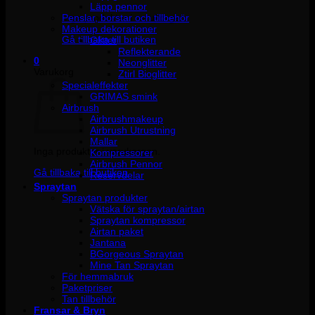
Läpp pennor
Penslar, borstar och tillbehör
Inga produkter i varukorgen.
Makeup dekorationer
Gå tillbaka till butiken
Glitter
Reflekterande
0
Neonglitter
Varukorg
Ztirl Bioglitter
Specialeffekter
GRIMAS smink
Airbrush
Airbrushmakeup
Airbrush Utrustning
Mallar
Inga produkter i varukorgen.
Kompressorer
Airbrush Pennor
Gå tillbaka till butiken
Reservdelar
Spraytan
Spraytan produkter
Vätska för spraytan/airtan
Spraytan kompressor
Airtan paket
Jantana
BGorgeous Spraytan
Mine Tan Spraytan
För hemmabruk
Paketpriser
Tan tillbehör
Fransar & Bryn