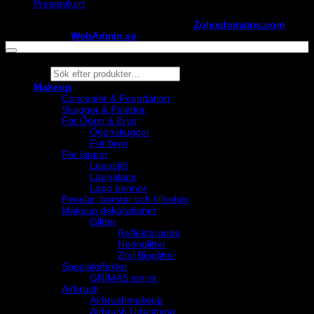
Presentkort
Copyright ©
StylistShopen.se
. Hosted at
Zolexdomains.com
maintained by
WebAdmin.se
Products
search
Makeup
Concealer & Foundation
Skuggor & Paletter
För Ögon & Bryn
Ögonskuggor
För bryn
För läppar
Läppstift
Läppglans
Läpp pennor
Penslar, borstar och tillbehör
Makeup dekorationer
Glitter
Reflekterande
Neonglitter
Ztirl Bioglitter
Specialeffekter
GRIMAS smink
Airbrush
Airbrushmakeup
Airbrush Utrustning