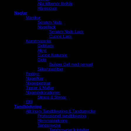
Alla tillbehör löshår
Hårdockor
Naglar
Manikyr
Scratch Nails
Nagellack
Scratch Nails Lack
Cuccio Lack
Konstmaterial
Gelélack
Akryl
Cuccio Naturale
Gelé
Builder Gel med pensel
Silke/glasfiber
Pedikyr
Nagelfilar
Nagelpenslar
Tippar & Mallar
Nageldekorationer
Strass & Stenar
Elfil
Tandblekning
Allt inom Tandblekning & Tandsmycke
Professionell tandblekning
Hemmablekning
Tandsmycke
Tandsmycke kristaller