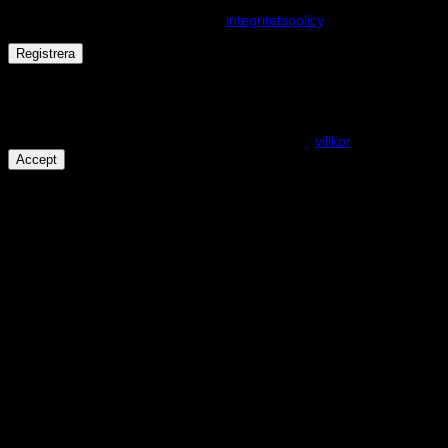
upplevelse på webbplatsen, hantera åtkomst till ditt konto och för
andra ändamål som beskrivs i vår
integritetspolicy
.
Registrera
Får det lov att vara en kaka eller två?
På den här webplatsen använder vi cookies för att alla funktioner
ska fungera som förväntat. För mer info se våra
villkor
.
Accept