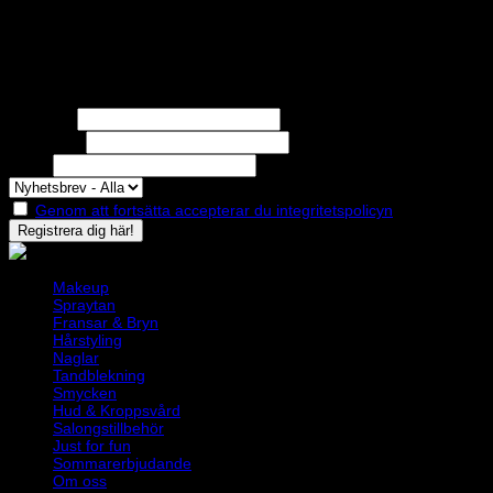
STOLT MEDLEM I
Nyhetsbrev
Missa inga erbjudanden eller nyheter!
Förnamn
Efternamn
Epost
Genom att fortsätta accepterar du integritetspolicyn
Makeup
Spraytan
Fransar & Bryn
Hårstyling
Naglar
Tandblekning
Smycken
Hud & Kroppsvård
Salongstillbehör
Just for fun
Sommarerbjudande
Om oss