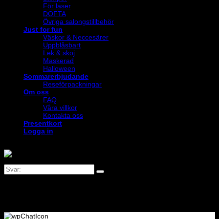
För laser
DOFTA
Övriga salongstillbehör
Just for fun
Väskor & Neccesärer
Uppblåsbart
Lek & skoj
Maskerad
Halloween
Sommarerbjudande
Reseförpackningar
Om oss
FAQ
Våra villkor
Kontakta oss
Presentkort
Logga in