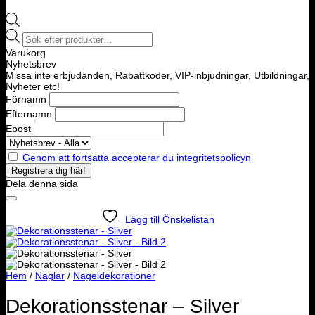
Products
search
Varukorg
Nyhetsbrev
Missa inte erbjudanden, Rabattkoder, VIP-inbjudningar, Utbildningar,
Nyheter etc!
Förnamn
Efternamn
Epost
Genom att fortsätta accepterar du integritetspolicyn
Dela denna sida
Lägg till Önskelistan
Hem
/
Naglar
/
Nageldekorationer
Dekorationsstenar – Silver