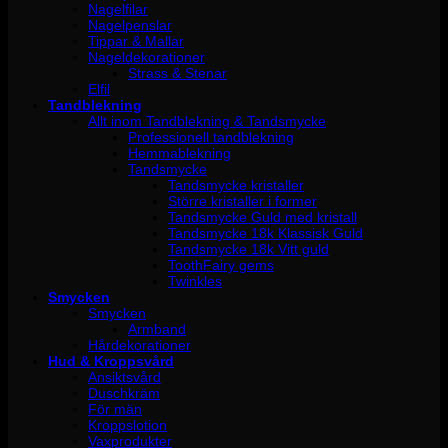
Nagelfilar
Nagelpenslar
Tippar & Mallar
Nageldekorationer
Strass & Stenar
Elfil
Tandblekning
Allt inom Tandblekning & Tandsmycke
Professionell tandblekning
Hemmablekning
Tandsmycke
Tandsmycke kristaller
Större kristaller i former
Tandsmycke Guld med kristall
Tandsmycke 18k Klassisk Guld
Tandsmycke 18k Vitt guld
ToothFairy gems
Twinkles
Smycken
Smycken
Armband
Hårdekorationer
Hud & Kroppsvård
Ansiktsvård
Duschkräm
För män
Kroppslotion
Vaxprodukter