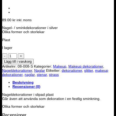
89.00
kr
inkl. moms
Nagel- / sminkdekorationer i silver
Olika former och storlekar
Plast
I lager
Dekorationsstenar
-
Lägg till i varukorg
Silver
Artikelnr:
08-008-S
Kategorier:
Makeup
,
Makeup dekorationer
,
mängd
Nageldekorationer
,
Naglar
Etiketter:
dekorationer
,
glitter
,
makeup
dekorationer
,
naglar
,
stenar
,
strass
Beskrivning
Recensioner (0)
Nageldekorationer i slipad plast
Går även att använda som dekoration i en festlig sminkning.
Olika former och storlekar
Recensioner