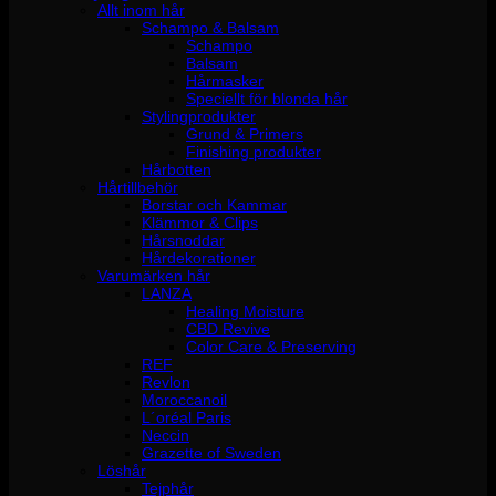
Allt inom hår
Schampo & Balsam
Schampo
Balsam
Hårmasker
Speciellt för blonda hår
Stylingprodukter
Grund & Primers
Finishing produkter
Hårbotten
Hårtillbehör
Borstar och Kammar
Klämmor & Clips
Hårsnoddar
Hårdekorationer
Varumärken hår
LANZA
Healing Moisture
CBD Revive
Color Care & Preserving
REF
Revlon
Moroccanoil
L´oréal Paris
Neccin
Grazette of Sweden
Löshår
Tejphår