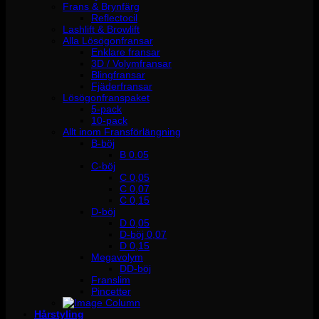
Frans & Brynfärg
Reflectocil
Lashlift & Browlift
Alla Lösögonfransar
Enklare fransar
3D / Volymfransar
Blingfransar
Fjäderfransar
Lösögonfranspaket
5-pack
10-pack
Allt inom Fransförlängning
B-böj
B 0.05
C-böj
C 0,05
C 0,07
C 0,15
D-böj
D 0,05
D-böj 0,07
D 0,15
Megavolym
DD-böj
Franslim
Pincetter
Hårstyling