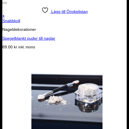
Lägg till Önskelistan
+
Snabbkoll
Nageldekorationer
Spegelblankt puder till naglar
89.00
kr
inkl. moms