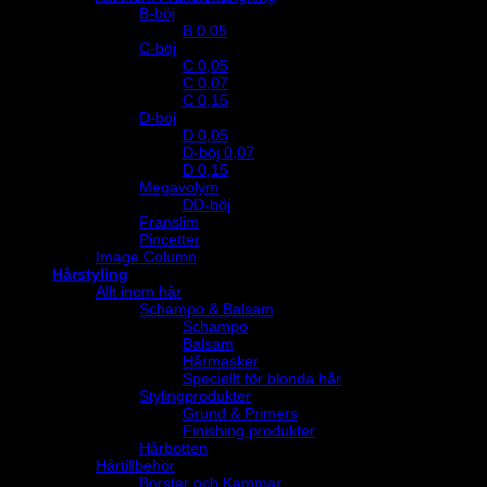
B-böj
B 0.05
C-böj
C 0,05
C 0,07
C 0,15
D-böj
D 0,05
D-böj 0,07
D 0,15
Megavolym
DD-böj
Franslim
Pincetter
Image Column
Hårstyling
Allt inom hår
Schampo & Balsam
Schampo
Balsam
Hårmasker
Speciellt för blonda hår
Stylingprodukter
Grund & Primers
Finishing produkter
Hårbotten
Hårtillbehör
Borstar och Kammar