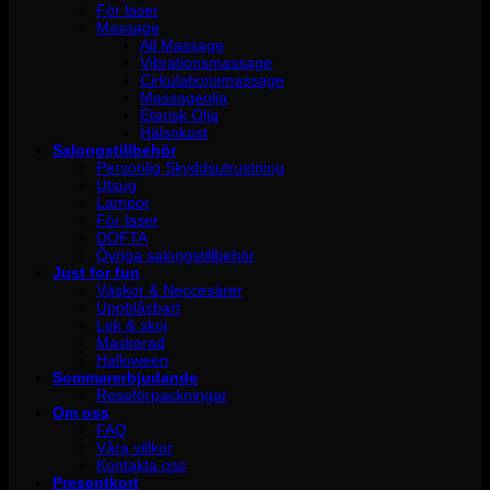
För laser
Massage
All Massage
Vibrationsmassage
Cirkulationsmassage
Massageolja
Eterisk Olja
Hälsokost
Salongstillbehör
Personlig Skyddsutrustning
Utsug
Lampor
För laser
DOFTA
Övriga salongstillbehör
Just for fun
Väskor & Neccesärer
Uppblåsbart
Lek & skoj
Maskerad
Halloween
Sommarerbjudande
Reseförpackningar
Om oss
FAQ
Våra villkor
Kontakta oss
Presentkort