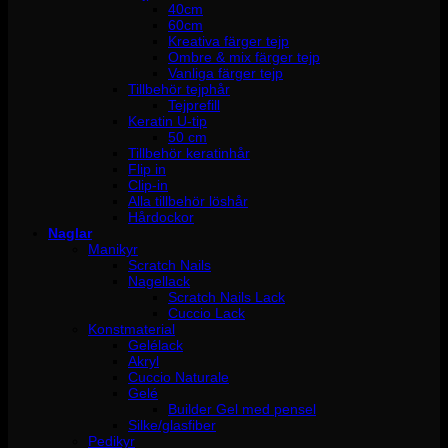
40cm
60cm
Kreativa färger tejp
Ombre & mix färger tejp
Vanliga färger tejp
Tillbehör tejphår
Tejprefill
Keratin U-tip
50 cm
Tillbehör keratinhår
Flip in
Clip-in
Alla tillbehör löshår
Hårdockor
Naglar
Manikyr
Scratch Nails
Nagellack
Scratch Nails Lack
Cuccio Lack
Konstmaterial
Gelélack
Akryl
Cuccio Naturale
Gelé
Builder Gel med pensel
Silke/glasfiber
Pedikyr