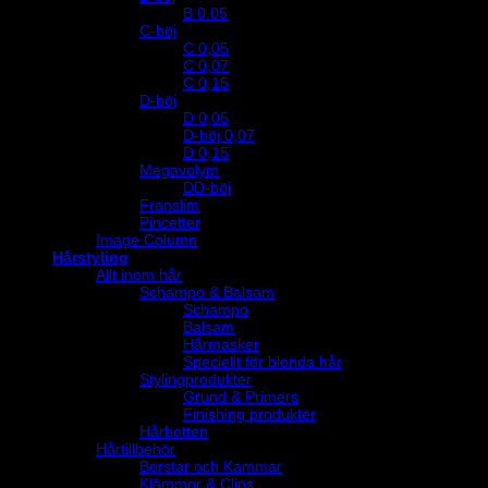
B 0.05
C-böj
C 0,05
C 0,07
C 0,15
D-böj
D 0,05
D-böj 0,07
D 0,15
Megavolym
DD-böj
Franslim
Pincetter
Image Column
Hårstyling
Allt inom hår
Schampo & Balsam
Schampo
Balsam
Hårmasker
Speciellt för blonda hår
Stylingprodukter
Grund & Primers
Finishing produkter
Hårbotten
Hårtillbehör
Borstar och Kammar
Klämmor & Clips