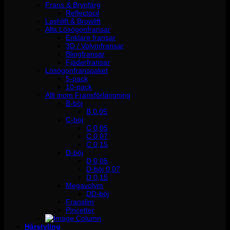
Frans & Brynfärg
Reflectocil
Lashlift & Browlift
Alla Lösögonfransar
Enklare fransar
3D / Volymfransar
Blingfransar
Fjäderfransar
Lösögonfranspaket
5-pack
10-pack
Allt inom Fransförlängning
B-böj
B 0.05
C-böj
C 0,05
C 0,07
C 0,15
D-böj
D 0,05
D-böj 0,07
D 0,15
Megavolym
DD-böj
Franslim
Pincetter
Hårstyling