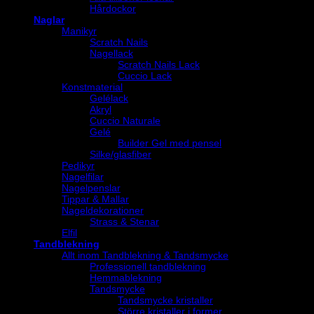
Hårdockor
Naglar
Manikyr
Scratch Nails
Nagellack
Scratch Nails Lack
Cuccio Lack
Konstmaterial
Gelélack
Akryl
Cuccio Naturale
Gelé
Builder Gel med pensel
Silke/glasfiber
Pedikyr
Nagelfilar
Nagelpenslar
Tippar & Mallar
Nageldekorationer
Strass & Stenar
Elfil
Tandblekning
Allt inom Tandblekning & Tandsmycke
Professionell tandblekning
Hemmablekning
Tandsmycke
Tandsmycke kristaller
Större kristaller i former