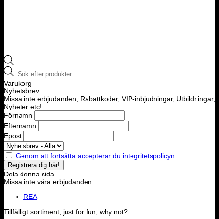
Products
search
Varukorg
Nyhetsbrev
Missa inte erbjudanden, Rabattkoder, VIP-inbjudningar, Utbildningar,
Nyheter etc!
Förnamn
Efternamn
Epost
Genom att fortsätta accepterar du integritetspolicyn
Dela denna sida
Missa inte våra erbjudanden:
REA
Tillfälligt sortiment, just for fun, why not?