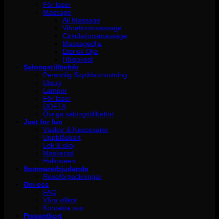
För laser
Massage
All Massage
Vibrationsmassage
Cirkulationsmassage
Massageolja
Eterisk Olja
Hälsokost
Salongstillbehör
Personlig Skyddsutrustning
Utsug
Lampor
För laser
DOFTA
Övriga salongstillbehör
Just for fun
Väskor & Neccesärer
Uppblåsbart
Lek & skoj
Maskerad
Halloween
Sommarerbjudande
Reseförpackningar
Om oss
FAQ
Våra villkor
Kontakta oss
Presentkort