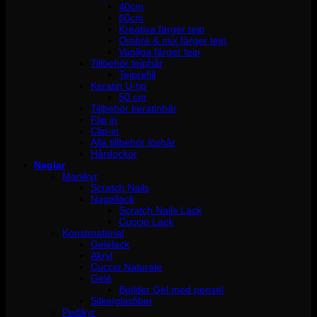
40cm
60cm
Kreativa färger tejp
Ombre & mix färger tejp
Vanliga färger tejp
Tillbehör tejphår
Tejprefill
Keratin U-tip
50 cm
Tillbehör keratinhår
Flip in
Clip-in
Alla tillbehör löshår
Hårdockor
Naglar
Manikyr
Scratch Nails
Nagellack
Scratch Nails Lack
Cuccio Lack
Konstmaterial
Gelélack
Akryl
Cuccio Naturale
Gelé
Builder Gel med pensel
Silke/glasfiber
Pedikyr