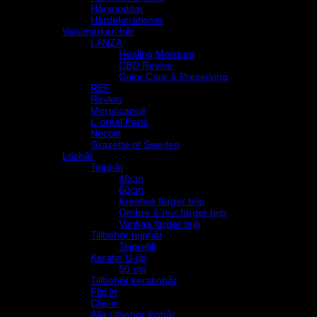
Hårsnoddar
Hårdekorationer
Varumärken hår
LANZA
Healing Moisture
CBD Revive
Color Care & Preserving
REF
Revlon
Moroccanoil
L´oréal Paris
Neccin
Grazette of Sweden
Löshår
Tejphår
40cm
60cm
Kreativa färger tejp
Ombre & mix färger tejp
Vanliga färger tejp
Tillbehör tejphår
Tejprefill
Keratin U-tip
50 cm
Tillbehör keratinhår
Flip in
Clip-in
Alla tillbehör löshår