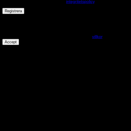
andra ändamål som beskrivs i vår
integritetspolicy
.
Registrera
Får det lov att vara en kaka eller två?
På den här webplatsen använder vi cookies för att alla funktioner
ska fungera som förväntat. För mer info se våra
villkor
.
Accept