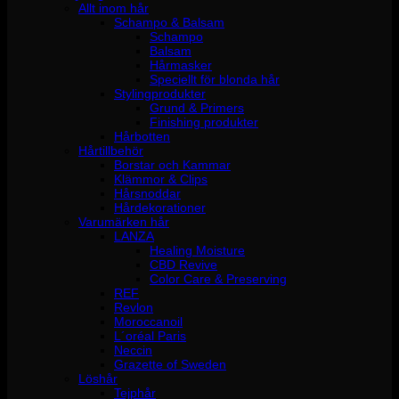
Allt inom hår
Schampo & Balsam
Schampo
Balsam
Hårmasker
Speciellt för blonda hår
Stylingprodukter
Grund & Primers
Finishing produkter
Hårbotten
Hårtillbehör
Borstar och Kammar
Klämmor & Clips
Hårsnoddar
Hårdekorationer
Varumärken hår
LANZA
Healing Moisture
CBD Revive
Color Care & Preserving
REF
Revlon
Moroccanoil
L´oréal Paris
Neccin
Grazette of Sweden
Löshår
Tejphår