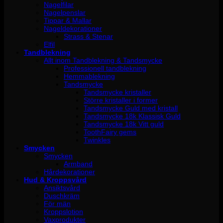
Nagelfilar
Nagelpenslar
Tippar & Mallar
Nageldekorationer
Strass & Stenar
Elfil
Tandblekning
Allt inom Tandblekning & Tandsmycke
Professionell tandblekning
Hemmablekning
Tandsmycke
Tandsmycke kristaller
Större kristaller i former
Tandsmycke Guld med kristall
Tandsmycke 18k Klassisk Guld
Tandsmycke 18k Vitt guld
ToothFairy gems
Twinkles
Smycken
Smycken
Armband
Hårdekorationer
Hud & Kroppsvård
Ansiktsvård
Duschkräm
För män
Kroppslotion
Vaxprodukter