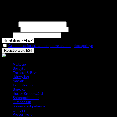
Nyhetsbrev
Missa inga erbjudanden eller nyheter!
Förnamn
Efternamn
Epost
Genom att fortsätta accepterar du integritetspolicyn
Makeup
Spraytan
Fransar & Bryn
Hårstyling
Naglar
Tandblekning
Smycken
Hud & Kroppsvård
Salongstillbehör
Just for fun
Sommarerbjudande
Om oss
Presentkort