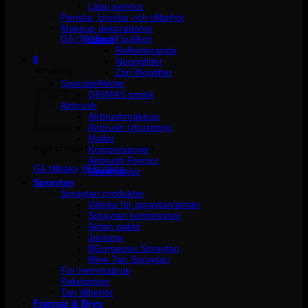
Läpp pennor
Penslar, borstar och tillbehör
Inga produkter i varukorgen.
Makeup dekorationer
Gå tillbaka till butiken
Glitter
Reflekterande
0
Neonglitter
Varukorg
Ztirl Bioglitter
Specialeffekter
GRIMAS smink
Airbrush
Airbrushmakeup
Airbrush Utrustning
Mallar
Inga produkter i varukorgen.
Kompressorer
Airbrush Pennor
Gå tillbaka till butiken
Reservdelar
Spraytan
Spraytan produkter
Vätska för spraytan/airtan
Spraytan kompressor
Airtan paket
Jantana
BGorgeous Spraytan
Mine Tan Spraytan
För hemmabruk
Paketpriser
Tan tillbehör
Fransar & Bryn