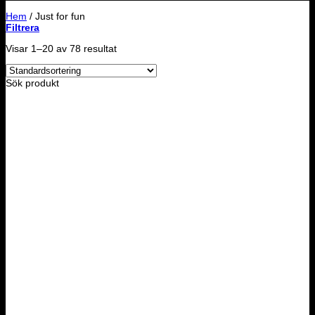
Hem
/
Just for fun
Filtrera
Visar 1–20 av 78 resultat
Sök produkt