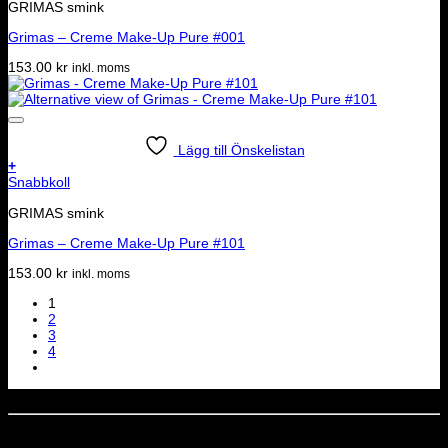
GRIMAS smink
Grimas – Creme Make-Up Pure #001
153.00
kr
inkl. moms
Lägg till Önskelistan
+
Snabbkoll
GRIMAS smink
Grimas – Creme Make-Up Pure #101
153.00
kr
inkl. moms
1
2
3
4
Dela denna sida
STOLT MEDLEM I