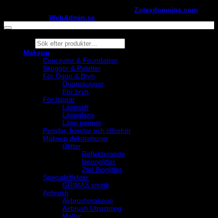
Copyright ©
StylistShopen.se
. Hosted at
Zolexdomains.com
maintained by
WebAdmin.se
Products
search
Makeup
Concealer & Foundation
Skuggor & Paletter
För Ögon & Bryn
Ögonskuggor
För bryn
För läppar
Läppstift
Läppglans
Läpp pennor
Penslar, borstar och tillbehör
Makeup dekorationer
Glitter
Reflekterande
Neonglitter
Ztirl Bioglitter
Specialeffekter
GRIMAS smink
Airbrush
Airbrushmakeup
Airbrush Utrustning
Mallar