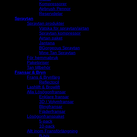
Kompressorer
Airbrush Pennor
Reservdelar
Spraytan
Spraytan produkter
Vätska för spraytan/airtan
Spraytan kompressor
Airtan paket
Jantana
BGorgeous Spraytan
Mine Tan Spraytan
För hemmabruk
Paketpriser
Tan tillbehör
Fransar & Bryn
Frans & Brynfärg
Reflectocil
Lashlift & Browlift
Alla Lösögonfransar
Enklare fransar
3D / Volymfransar
Blingfransar
Fjäderfransar
Lösögonfranspaket
5-pack
10-pack
Allt inom Fransförlängning
B-böj