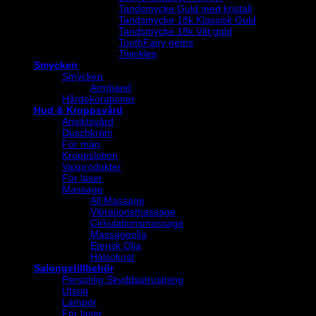
Tandsmycke Guld med kristall
Tandsmycke 18k Klassisk Guld
Tandsmycke 18k Vitt guld
ToothFairy gems
Twinkles
Smycken
Smycken
Armband
Hårdekorationer
Hud & Kroppsvård
Ansiktsvård
Duschkräm
För män
Kroppslotion
Vaxprodukter
För laser
Massage
All Massage
Vibrationsmassage
Cirkulationsmassage
Massageolja
Eterisk Olja
Hälsokost
Salongstillbehör
Personlig Skyddsutrustning
Utsug
Lampor
För laser