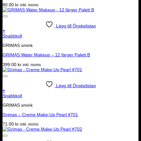
80.00
kr
inkl. moms
Lägg till Önskelistan
+
Snabbkoll
GRIMAS smink
GRIMAS Water Makeup – 12 färger Palett B
399.00
kr
inkl. moms
Lägg till Önskelistan
+
Snabbkoll
GRIMAS smink
Grimas – Creme Make-Up Pearl #701
71.00
kr
inkl. moms