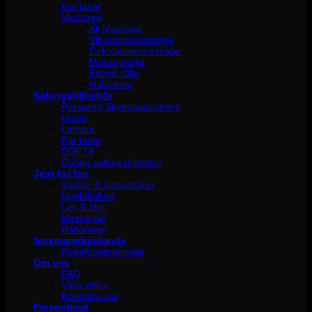
För laser
Massage
All Massage
Vibrationsmassage
Cirkulationsmassage
Massageolja
Eterisk Olja
Hälsokost
Salongstillbehör
Personlig Skyddsutrustning
Utsug
Lampor
För laser
DOFTA
Övriga salongstillbehör
Just for fun
Väskor & Neccesärer
Uppblåsbart
Lek & skoj
Maskerad
Halloween
Sommarerbjudande
Reseförpackningar
Om oss
FAQ
Våra villkor
Kontakta oss
Presentkort