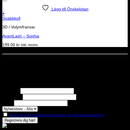
Lägg till Önskelistan
+
Snabbkoll
3D / Volymfransar
AvantLash – Sophia
199.00
kr
inkl. moms
Dela denna sida
STOLT MEDLEM I
Nyhetsbrev
Missa inga erbjudanden eller nyheter!
Förnamn
Efternamn
Epost
Genom att fortsätta accepterar du integritetspolicyn