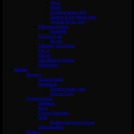
40cm
60cm
Kreativa färger tejp
Ombre & mix färger tejp
Vanliga färger tejp
Tillbehör tejphår
Tejprefill
Keratin U-tip
50 cm
Tillbehör keratinhår
Flip in
Clip-in
Alla tillbehör löshår
Hårdockor
Naglar
Manikyr
Scratch Nails
Nagellack
Scratch Nails Lack
Cuccio Lack
Konstmaterial
Gelélack
Akryl
Cuccio Naturale
Gelé
Builder Gel med pensel
Silke/glasfiber
Pedikyr