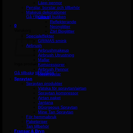
Läpp pennor
Penslar, borstar och tillbehör
Inga produkter i varukorgen.
Makeup dekorationer
Gå tillbaka till butiken
Glitter
Reflekterande
0
Neonglitter
Varukorg
Ztirl Bioglitter
Specialeffekter
GRIMAS smink
Airbrush
Airbrushmakeup
Airbrush Utrustning
Mallar
Inga produkter i varukorgen.
Kompressorer
Airbrush Pennor
Gå tillbaka till butiken
Reservdelar
Spraytan
Spraytan produkter
Vätska för spraytan/airtan
Spraytan kompressor
Airtan paket
Jantana
BGorgeous Spraytan
Mine Tan Spraytan
För hemmabruk
Paketpriser
Tan tillbehör
Fransar & Bryn