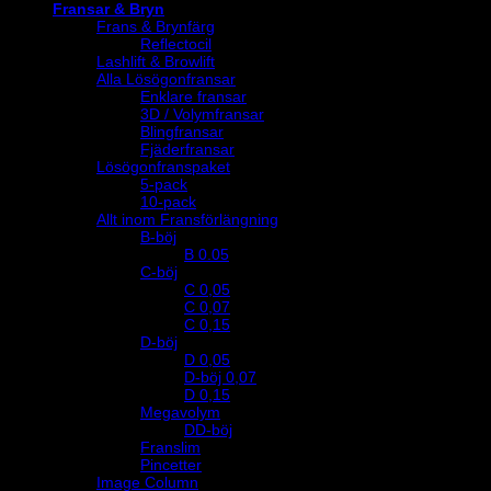
Fransar & Bryn
Frans & Brynfärg
Reflectocil
Lashlift & Browlift
Alla Lösögonfransar
Enklare fransar
3D / Volymfransar
Blingfransar
Fjäderfransar
Lösögonfranspaket
5-pack
10-pack
Allt inom Fransförlängning
B-böj
B 0.05
C-böj
C 0,05
C 0,07
C 0,15
D-böj
D 0,05
D-böj 0,07
D 0,15
Megavolym
DD-böj
Franslim
Pincetter
Image Column