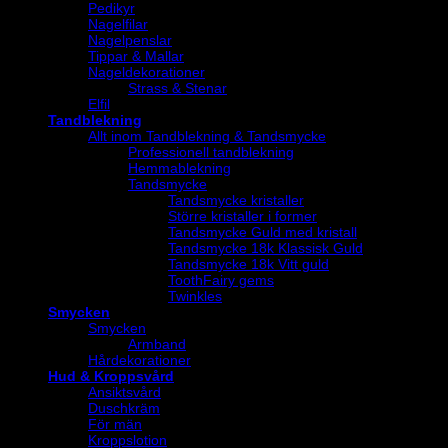
Pedikyr
Nagelfilar
Nagelpenslar
Tippar & Mallar
Nageldekorationer
Strass & Stenar
Elfil
Tandblekning
Allt inom Tandblekning & Tandsmycke
Professionell tandblekning
Hemmablekning
Tandsmycke
Tandsmycke kristaller
Större kristaller i former
Tandsmycke Guld med kristall
Tandsmycke 18k Klassisk Guld
Tandsmycke 18k Vitt guld
ToothFairy gems
Twinkles
Smycken
Smycken
Armband
Hårdekorationer
Hud & Kroppsvård
Ansiktsvård
Duschkräm
För män
Kroppslotion