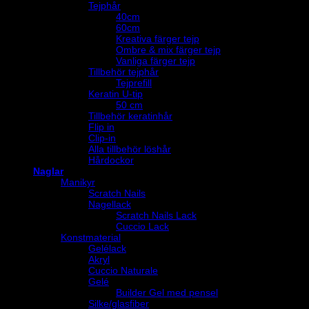
Tejphår
40cm
60cm
Kreativa färger tejp
Ombre & mix färger tejp
Vanliga färger tejp
Tillbehör tejphår
Tejprefill
Keratin U-tip
50 cm
Tillbehör keratinhår
Flip in
Clip-in
Alla tillbehör löshår
Hårdockor
Naglar
Manikyr
Scratch Nails
Nagellack
Scratch Nails Lack
Cuccio Lack
Konstmaterial
Gelélack
Akryl
Cuccio Naturale
Gelé
Builder Gel med pensel
Silke/glasfiber