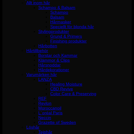
Allt inom hår
Schampo & Balsam
Schampo
Balsam
Hårmasker
Speciellt för blonda hår
Stylingprodukter
Grund & Primers
Finishing produkter
Hårbotten
Hårtillbehör
Borstar och Kammar
Klämmor & Clips
Hårsnoddar
Hårdekorationer
Varumärken hår
LANZA
Healing Moisture
CBD Revive
Color Care & Preserving
REF
Revlon
Moroccanoil
L´oréal Paris
Neccin
Grazette of Sweden
Löshår
Tejphår