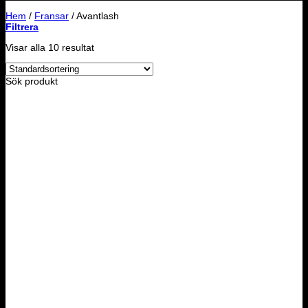
Hem
/
Fransar
/
Avantlash
Filtrera
Visar alla 10 resultat
Sök produkt