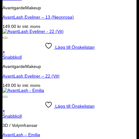
AvantgardeMakeup
AvantLash Eyeliner – 13 (Neonrosa)
149.00
kr
inkl. moms
Lägg till Önskelistan
+
Snabbkoll
AvantgardeMakeup
AvantLash Eyeliner – 22 (Vit)
149.00
kr
inkl. moms
Lägg till Önskelistan
+
Snabbkoll
3D / Volymfransar
AvantLash – Emilia