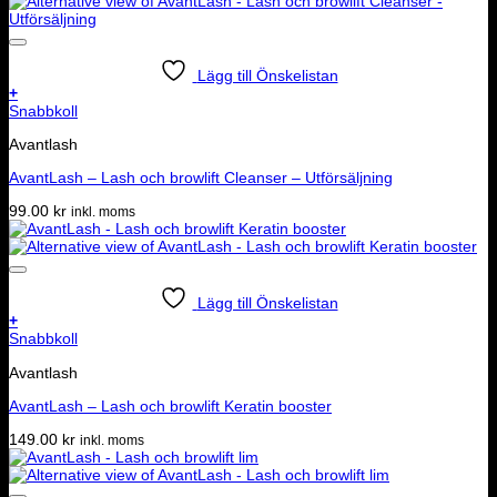
Lägg till Önskelistan
+
Snabbkoll
Avantlash
AvantLash – Lash och browlift Cleanser – Utförsäljning
99.00
kr
inkl. moms
Lägg till Önskelistan
+
Snabbkoll
Avantlash
AvantLash – Lash och browlift Keratin booster
149.00
kr
inkl. moms