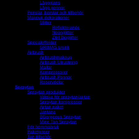
Läppglans
Läpp pennor
Penslar, borstar och tillbehör
Makeup dekorationer
Glitter
Reflekterande
Neonglitter
Ztirl Bioglitter
Specialeffekter
GRIMAS smink
Airbrush
Airbrushmakeup
Airbrush Utrustning
Mallar
Kompressorer
Airbrush Pennor
Reservdelar
Spraytan
Spraytan produkter
Vätska för spraytan/airtan
Spraytan kompressor
Airtan paket
Jantana
BGorgeous Spraytan
Mine Tan Spraytan
För hemmabruk
Paketpriser
Tan tillbehör