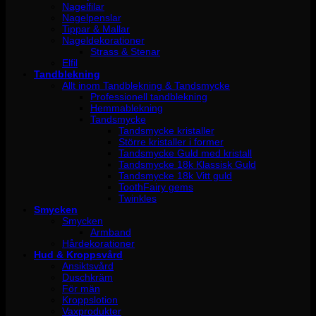
Nagelfilar
Nagelpenslar
Tippar & Mallar
Nageldekorationer
Strass & Stenar
Elfil
Tandblekning
Allt inom Tandblekning & Tandsmycke
Professionell tandblekning
Hemmablekning
Tandsmycke
Tandsmycke kristaller
Större kristaller i former
Tandsmycke Guld med kristall
Tandsmycke 18k Klassisk Guld
Tandsmycke 18k Vitt guld
ToothFairy gems
Twinkles
Smycken
Smycken
Armband
Hårdekorationer
Hud & Kroppsvård
Ansiktsvård
Duschkräm
För män
Kroppslotion
Vaxprodukter