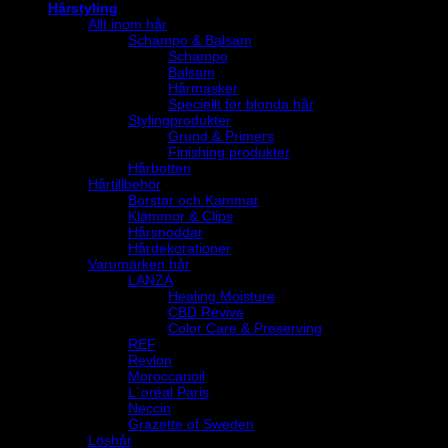
Hårstyling
Allt inom hår
Schampo & Balsam
Schampo
Balsam
Hårmasker
Speciellt för blonda hår
Stylingprodukter
Grund & Primers
Finishing produkter
Hårbotten
Hårtillbehör
Borstar och Kammar
Klämmor & Clips
Hårsnoddar
Hårdekorationer
Varumärken hår
LANZA
Healing Moisture
CBD Revive
Color Care & Preserving
REF
Revlon
Moroccanoil
L´oréal Paris
Neccin
Grazette of Sweden
Löshår