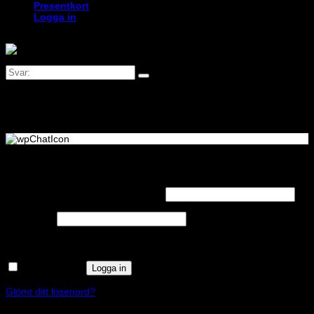
Presentkort
Logga in
Logga in
Obligatoriskt
Användarnamn eller e-postadress
*
Obligatoriskt
Lösenord
*
Kom ihåg mig
Logga in
Glömt ditt lösenord?