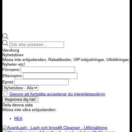
Products
search
Varukorg
Nyhetsbrev
Missa inte erbjudanden, Rabattkoder, VIP-inbjudningar, Utbildningar,
Nyheter etc!
Förnamn
Efternamn
Epost
Genom att fortsätta accepterar du integritetspolicyn
Dela denna sida
Missa inte våra erbjudanden:
REA