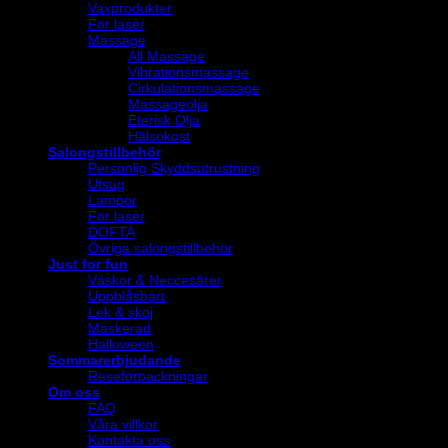
Vaxprodukter
För laser
Massage
All Massage
Vibrationsmassage
Cirkulationsmassage
Massageolja
Eterisk Olja
Hälsokost
Salongstillbehör
Personlig Skyddsutrustning
Utsug
Lampor
För laser
DOFTA
Övriga salongstillbehör
Just for fun
Väskor & Neccesärer
Uppblåsbart
Lek & skoj
Maskerad
Halloween
Sommarerbjudande
Reseförpackningar
Om oss
FAQ
Våra villkor
Kontakta oss