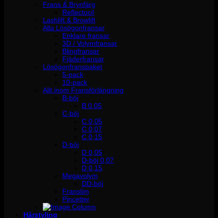
Frans & Brynfärg
Reflectocil
Lashlift & Browlift
Alla Lösögonfransar
Enklare fransar
3D / Volymfransar
Blingfransar
Fjäderfransar
Lösögonfranspaket
5-pack
10-pack
Allt inom Fransförlängning
B-böj
B 0.05
C-böj
C 0,05
C 0,07
C 0,15
D-böj
D 0,05
D-böj 0,07
D 0,15
Megavolym
DD-böj
Franslim
Pincetter
Hårstyling