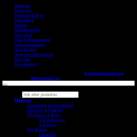
Makeup
Spraytan
Fransar & Bryn
Hårstyling
Naglar
Tandblekning
Smycken
Hud & Kroppsvård
Salongstillbehör
Just for fun
Sommarerbjudande
Om oss
Presentkort
Copyright ©
StylistShopen.se
. Hosted at
Zolexdomains.com
maintained by
WebAdmin.se
Products
search
Makeup
Concealer & Foundation
Skuggor & Paletter
För Ögon & Bryn
Ögonskuggor
För bryn
För läppar
Läppstift