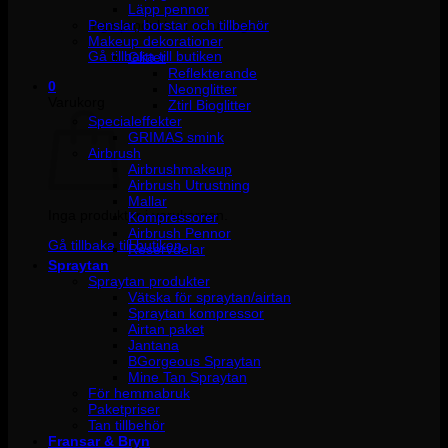
Läpp pennor
Penslar, borstar och tillbehör
Inga produkter i varukorgen.
Makeup dekorationer
Gå tillbaka till butiken
Glitter
Reflekterande
0
Neonglitter
Varukorg
Ztirl Bioglitter
Specialeffekter
GRIMAS smink
Airbrush
Airbrushmakeup
Airbrush Utrustning
Mallar
Inga produkter i varukorgen.
Kompressorer
Airbrush Pennor
Gå tillbaka till butiken
Reservdelar
Spraytan
Spraytan produkter
Vätska för spraytan/airtan
Spraytan kompressor
Airtan paket
Jantana
BGorgeous Spraytan
Mine Tan Spraytan
För hemmabruk
Paketpriser
Tan tillbehör
Fransar & Bryn