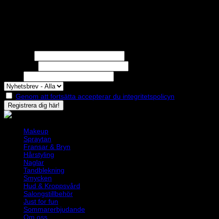
STOLT MEDLEM I
Nyhetsbrev
Missa inga erbjudanden eller nyheter!
Förnamn
Efternamn
Epost
Genom att fortsätta accepterar du integritetspolicyn
Makeup
Spraytan
Fransar & Bryn
Hårstyling
Naglar
Tandblekning
Smycken
Hud & Kroppsvård
Salongstillbehör
Just for fun
Sommarerbjudande
Om oss