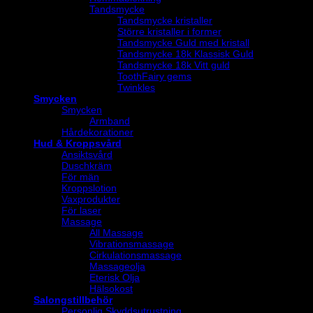
Tandsmycke
Tandsmycke kristaller
Större kristaller i former
Tandsmycke Guld med kristall
Tandsmycke 18k Klassisk Guld
Tandsmycke 18k Vitt guld
ToothFairy gems
Twinkles
Smycken
Smycken
Armband
Hårdekorationer
Hud & Kroppsvård
Ansiktsvård
Duschkräm
För män
Kroppslotion
Vaxprodukter
För laser
Massage
All Massage
Vibrationsmassage
Cirkulationsmassage
Massageolja
Eterisk Olja
Hälsokost
Salongstillbehör
Personlig Skyddsutrustning