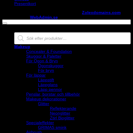
Presentkort
Copyright ©
StylistShopen.se
. Hosted at
Zolexdomains.com
maintained by
WebAdmin.se
Products
search
Makeup
Concealer & Foundation
Skuggor & Paletter
För Ögon & Bryn
Ögonskuggor
För bryn
För läppar
Läppstift
Läppglans
Läpp pennor
Penslar, borstar och tillbehör
Makeup dekorationer
Glitter
Reflekterande
Neonglitter
Ztirl Bioglitter
Specialeffekter
GRIMAS smink
Airbrush