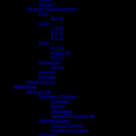
10-pack
Allt inom Fransförlängning
B-böj
B 0.05
C-böj
C 0,05
C 0,07
C 0,15
D-böj
D 0,05
D-böj 0,07
D 0,15
Megavolym
DD-böj
Franslim
Pincetter
Image Column
Hårstyling
Allt inom hår
Schampo & Balsam
Schampo
Balsam
Hårmasker
Speciellt för blonda hår
Stylingprodukter
Grund & Primers
Finishing produkter
Hårbotten