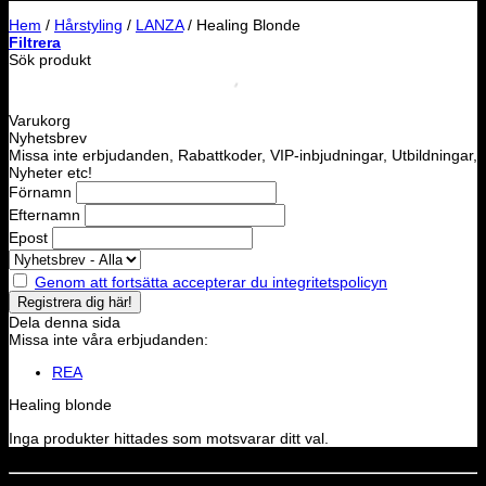
Hem
/
Hårstyling
/
LANZA
/
Healing Blonde
Filtrera
Sök produkt
Varukorg
Nyhetsbrev
Missa inte erbjudanden, Rabattkoder, VIP-inbjudningar, Utbildningar,
Nyheter etc!
Förnamn
Efternamn
Epost
Genom att fortsätta accepterar du integritetspolicyn
Dela denna sida
Missa inte våra erbjudanden:
REA
Healing blonde
Inga produkter hittades som motsvarar ditt val.
Dela denna sida