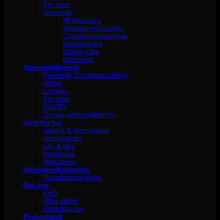
För laser
Massage
All Massage
Vibrationsmassage
Cirkulationsmassage
Massageolja
Eterisk Olja
Hälsokost
Salongstillbehör
Personlig Skyddsutrustning
Utsug
Lampor
För laser
DOFTA
Övriga salongstillbehör
Just for fun
Väskor & Neccesärer
Uppblåsbart
Lek & skoj
Maskerad
Halloween
Sommarerbjudande
Reseförpackningar
Om oss
FAQ
Våra villkor
Kontakta oss
Presentkort