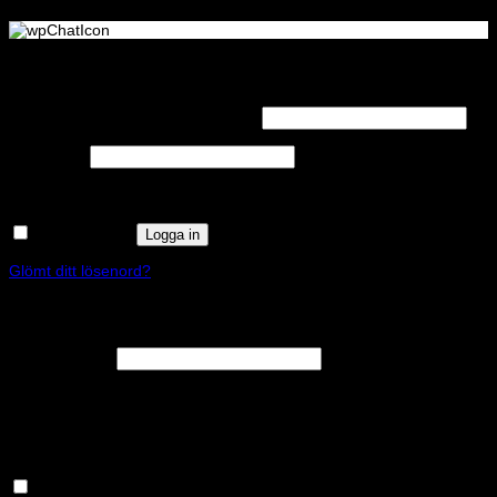
Logga in
Obligatoriskt
Användarnamn eller e-postadress
*
Obligatoriskt
Lösenord
*
Kom ihåg mig
Logga in
Glömt ditt lösenord?
Registrera
Obligatoriskt
E-postadress
*
En länk för att ställa in ett nytt lösenord kommer att skickas till din e-
postadress.
Håll dig uppdaterad om nyheter och våra rea kampanjer