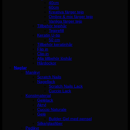
40cm
60cm
Kreativa färger tejp
Ombre & mix färger tejp
Vanliga färger tejp
Tillbehör tejphår
Tejprefill
Keratin U-tip
50 cm
Tillbehör keratinhår
Flip in
Clip-in
Alla tillbehör löshår
Hårdockor
Naglar
Manikyr
Scratch Nails
Nagellack
Scratch Nails Lack
Cuccio Lack
Konstmaterial
Gelélack
Akryl
Cuccio Naturale
Gelé
Builder Gel med pensel
Silke/glasfiber
Pedikyr