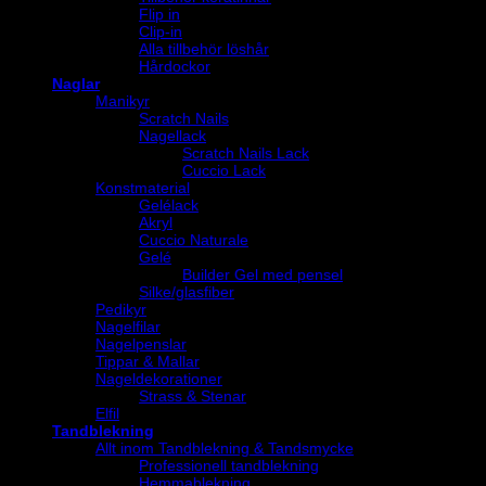
Flip in
Clip-in
Alla tillbehör löshår
Hårdockor
Naglar
Manikyr
Scratch Nails
Nagellack
Scratch Nails Lack
Cuccio Lack
Konstmaterial
Gelélack
Akryl
Cuccio Naturale
Gelé
Builder Gel med pensel
Silke/glasfiber
Pedikyr
Nagelfilar
Nagelpenslar
Tippar & Mallar
Nageldekorationer
Strass & Stenar
Elfil
Tandblekning
Allt inom Tandblekning & Tandsmycke
Professionell tandblekning
Hemmablekning