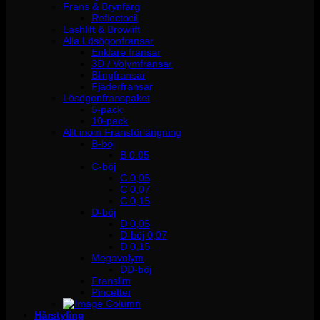
Frans & Brynfärg
Reflectocil
Lashlift & Browlift
Alla Lösögonfransar
Enklare fransar
3D / Volymfransar
Blingfransar
Fjäderfransar
Lösögonfranspaket
5-pack
10-pack
Allt inom Fransförlängning
B-böj
B 0.05
C-böj
C 0,05
C 0,07
C 0,15
D-böj
D 0,05
D-böj 0,07
D 0,15
Megavolym
DD-böj
Franslim
Pincetter
Hårstyling