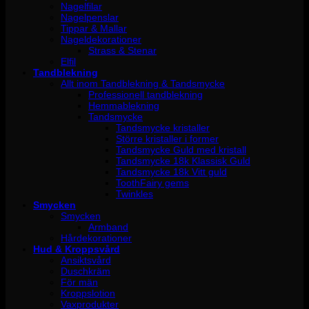
Nagelfilar
Nagelpenslar
Tippar & Mallar
Nageldekorationer
Strass & Stenar
Elfil
Tandblekning
Allt inom Tandblekning & Tandsmycke
Professionell tandblekning
Hemmablekning
Tandsmycke
Tandsmycke kristaller
Större kristaller i former
Tandsmycke Guld med kristall
Tandsmycke 18k Klassisk Guld
Tandsmycke 18k Vitt guld
ToothFairy gems
Twinkles
Smycken
Smycken
Armband
Hårdekorationer
Hud & Kroppsvård
Ansiktsvård
Duschkräm
För män
Kroppslotion
Vaxprodukter