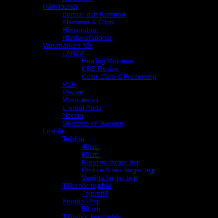
Hårtillbehör
Borstar och Kammar
Klämmor & Clips
Hårsnoddar
Hårdekorationer
Varumärken hår
LANZA
Healing Moisture
CBD Revive
Color Care & Preserving
REF
Revlon
Moroccanoil
L´oréal Paris
Neccin
Grazette of Sweden
Löshår
Tejphår
40cm
60cm
Kreativa färger tejp
Ombre & mix färger tejp
Vanliga färger tejp
Tillbehör tejphår
Tejprefill
Keratin U-tip
50 cm
Tillbehör keratinhår