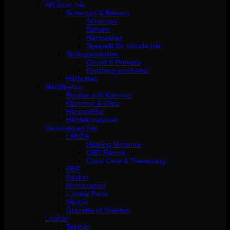
Allt inom hår
Schampo & Balsam
Schampo
Balsam
Hårmasker
Speciellt för blonda hår
Stylingprodukter
Grund & Primers
Finishing produkter
Hårbotten
Hårtillbehör
Borstar och Kammar
Klämmor & Clips
Hårsnoddar
Hårdekorationer
Varumärken hår
LANZA
Healing Moisture
CBD Revive
Color Care & Preserving
REF
Revlon
Moroccanoil
L´oréal Paris
Neccin
Grazette of Sweden
Löshår
Tejphår