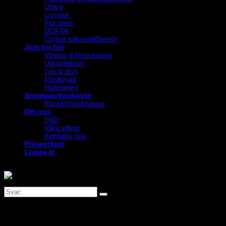
Utsug
Lampor
För laser
DOFTA
Övriga salongstillbehör
Just for fun
Väskor & Neccesärer
Uppblåsbart
Lek & skoj
Maskerad
Halloween
Sommarerbjudande
Reseförpackningar
Om oss
FAQ
Våra villkor
Kontakta oss
Presentkort
Logga in