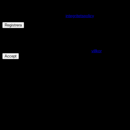
Dina personuppgifter kommer användas för att förbättra din
upplevelse på webbplatsen, hantera åtkomst till ditt konto och för
andra ändamål som beskrivs i vår
integritetspolicy
.
Registrera
Får det lov att vara en kaka eller två?
På den här webplatsen använder vi cookies för att alla funktioner
ska fungera som förväntat. För mer info se våra
villkor
.
Accept