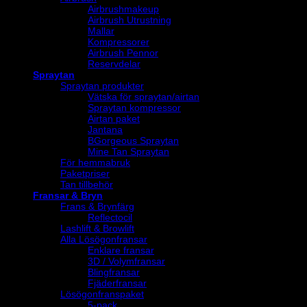
Airbrushmakeup
Airbrush Utrustning
Mallar
Kompressorer
Airbrush Pennor
Reservdelar
Spraytan
Spraytan produkter
Vätska för spraytan/airtan
Spraytan kompressor
Airtan paket
Jantana
BGorgeous Spraytan
Mine Tan Spraytan
För hemmabruk
Paketpriser
Tan tillbehör
Fransar & Bryn
Frans & Brynfärg
Reflectocil
Lashlift & Browlift
Alla Lösögonfransar
Enklare fransar
3D / Volymfransar
Blingfransar
Fjäderfransar
Lösögonfranspaket
5-pack