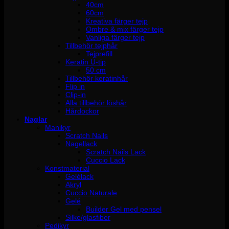
40cm
60cm
Kreativa färger tejp
Ombre & mix färger tejp
Vanliga färger tejp
Tillbehör tejphår
Tejprefill
Keratin U-tip
50 cm
Tillbehör keratinhår
Flip in
Clip-in
Alla tillbehör löshår
Hårdockor
Naglar
Manikyr
Scratch Nails
Nagellack
Scratch Nails Lack
Cuccio Lack
Konstmaterial
Gelélack
Akryl
Cuccio Naturale
Gelé
Builder Gel med pensel
Silke/glasfiber
Pedikyr