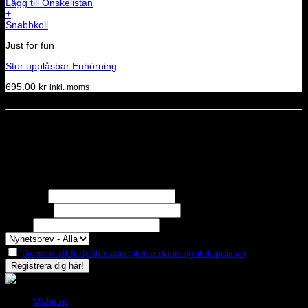
Lägg till Önskelistan
+
Snabbkoll
Just for fun
Stor upplåsbar Enhörning
695.00
kr
inkl. moms
Dela denna sida
STOLT MEDLEM I
Nyhetsbrev
Missa inga erbjudanden eller nyheter!
Förnamn
Efternamn
Epost
Genom att fortsätta accepterar du integritetspolicyn
Makeup