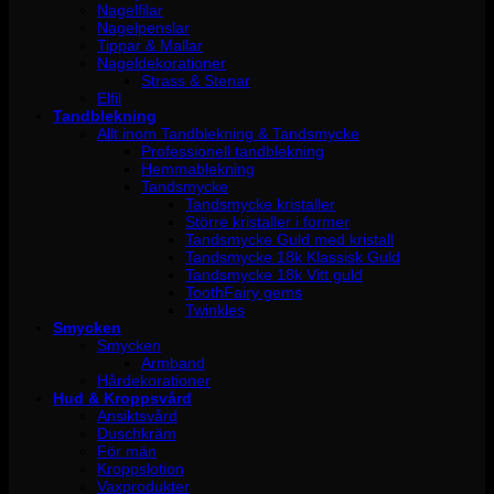
Nagelfilar
Nagelpenslar
Tippar & Mallar
Nageldekorationer
Strass & Stenar
Elfil
Tandblekning
Allt inom Tandblekning & Tandsmycke
Professionell tandblekning
Hemmablekning
Tandsmycke
Tandsmycke kristaller
Större kristaller i former
Tandsmycke Guld med kristall
Tandsmycke 18k Klassisk Guld
Tandsmycke 18k Vitt guld
ToothFairy gems
Twinkles
Smycken
Smycken
Armband
Hårdekorationer
Hud & Kroppsvård
Ansiktsvård
Duschkräm
För män
Kroppslotion
Vaxprodukter