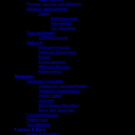
Penslar, borstar och tillbehör
Makeup dekorationer
Glitter
Reflekterande
Neonglitter
Ztirl Bioglitter
Specialeffekter
GRIMAS smink
Airbrush
Airbrushmakeup
Airbrush Utrustning
Mallar
Kompressorer
Airbrush Pennor
Reservdelar
Spraytan
Spraytan produkter
Vätska för spraytan/airtan
Spraytan kompressor
Airtan paket
Jantana
BGorgeous Spraytan
Mine Tan Spraytan
För hemmabruk
Paketpriser
Tan tillbehör
Fransar & Bryn
Frans & Brynfärg