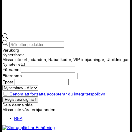
Products
search
Varukorg
Nyhetsbrev
Missa inte erbjudanden, Rabattkoder, VIP-inbjudningar, Utbildningar,
Nyheter etc!
Förnamn
Efternamn
Epost
Genom att fortsätta accepterar du integritetspolicyn
Dela denna sida
Missa inte våra erbjudanden:
REA