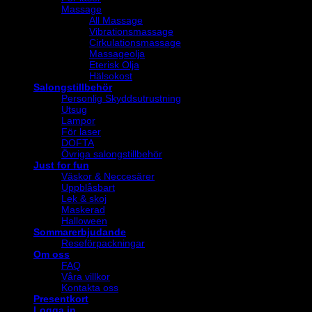
Massage
All Massage
Vibrationsmassage
Cirkulationsmassage
Massageolja
Eterisk Olja
Hälsokost
Salongstillbehör
Personlig Skyddsutrustning
Utsug
Lampor
För laser
DOFTA
Övriga salongstillbehör
Just for fun
Väskor & Neccesärer
Uppblåsbart
Lek & skoj
Maskerad
Halloween
Sommarerbjudande
Reseförpackningar
Om oss
FAQ
Våra villkor
Kontakta oss
Presentkort
Logga in