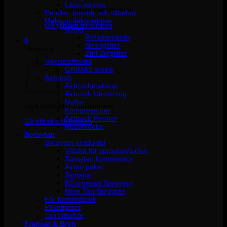
Läpp pennor
Inga produkter i varukorgen.
Penslar, borstar och tillbehör
Makeup dekorationer
Gå tillbaka till butiken
Glitter
Reflekterande
0
Neonglitter
Varukorg
Ztirl Bioglitter
Specialeffekter
GRIMAS smink
Airbrush
Airbrushmakeup
Airbrush Utrustning
Mallar
Inga produkter i varukorgen.
Kompressorer
Airbrush Pennor
Gå tillbaka till butiken
Reservdelar
Spraytan
Spraytan produkter
Vätska för spraytan/airtan
Spraytan kompressor
Airtan paket
Jantana
BGorgeous Spraytan
Mine Tan Spraytan
För hemmabruk
Paketpriser
Tan tillbehör
Fransar & Bryn