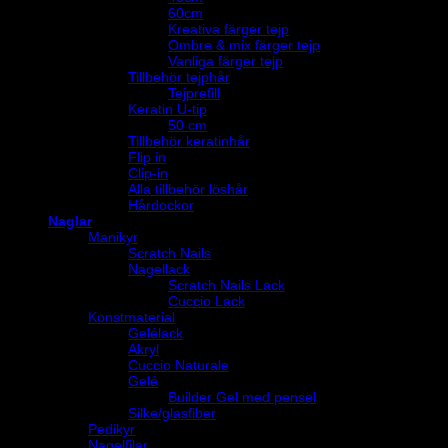
60cm
Kreativa färger tejp
Ombre & mix färger tejp
Vanliga färger tejp
Tillbehör tejphår
Tejprefill
Keratin U-tip
50 cm
Tillbehör keratinhår
Flip in
Clip-in
Alla tillbehör löshår
Hårdockor
Naglar
Manikyr
Scratch Nails
Nagellack
Scratch Nails Lack
Cuccio Lack
Konstmaterial
Gelélack
Akryl
Cuccio Naturale
Gelé
Builder Gel med pensel
Silke/glasfiber
Pedikyr
Nagelfilar