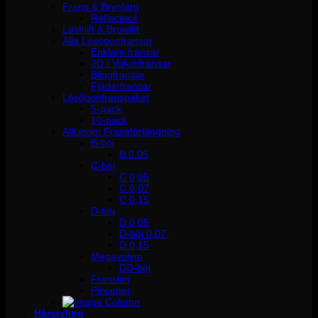
Frans & Brynfärg
Reflectocil
Lashlift & Browlift
Alla Lösögonfransar
Enklare fransar
3D / Volymfransar
Blingfransar
Fjäderfransar
Lösögonfranspaket
5-pack
10-pack
Allt inom Fransförlängning
B-böj
B 0.05
C-böj
C 0,05
C 0,07
C 0,15
D-böj
D 0,05
D-böj 0,07
D 0,15
Megavolym
DD-böj
Franslim
Pincetter
Hårstyling