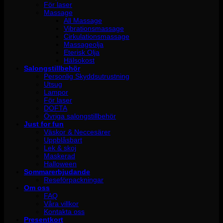
För laser
Massage
All Massage
Vibrationsmassage
Cirkulationsmassage
Massageolja
Eterisk Olja
Hälsokost
Salongstillbehör
Personlig Skyddsutrustning
Utsug
Lampor
För laser
DOFTA
Övriga salongstillbehör
Just for fun
Väskor & Neccesärer
Uppblåsbart
Lek & skoj
Maskerad
Halloween
Sommarerbjudande
Reseförpackningar
Om oss
FAQ
Våra villkor
Kontakta oss
Presentkort