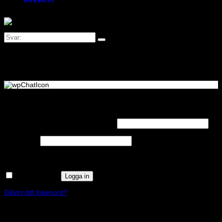
Logga in
Obligatoriskt
Användarnamn eller e-postadress
*
Obligatoriskt
Lösenord
*
Kom ihåg mig
Logga in
Glömt ditt lösenord?
Registrera