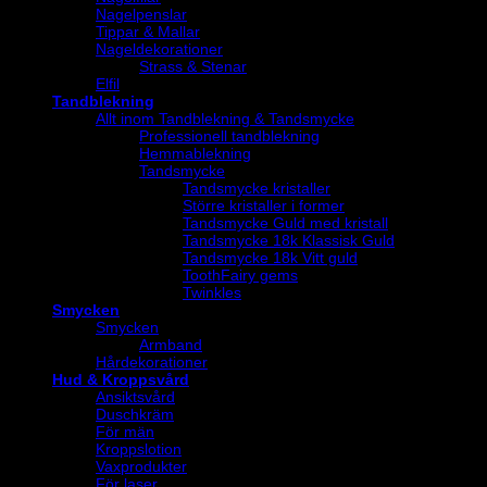
Nagelpenslar
Tippar & Mallar
Nageldekorationer
Strass & Stenar
Elfil
Tandblekning
Allt inom Tandblekning & Tandsmycke
Professionell tandblekning
Hemmablekning
Tandsmycke
Tandsmycke kristaller
Större kristaller i former
Tandsmycke Guld med kristall
Tandsmycke 18k Klassisk Guld
Tandsmycke 18k Vitt guld
ToothFairy gems
Twinkles
Smycken
Smycken
Armband
Hårdekorationer
Hud & Kroppsvård
Ansiktsvård
Duschkräm
För män
Kroppslotion
Vaxprodukter
För laser