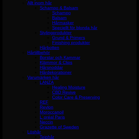
Allt inom hår
Schampo & Balsam
Schampo
Balsam
Hårmasker
Speciellt för blonda hår
Stylingprodukter
Grund & Primers
Finishing produkter
Hårbotten
Hårtillbehör
Borstar och Kammar
Klämmor & Clips
Hårsnoddar
Hårdekorationer
Varumärken hår
LANZA
Healing Moisture
CBD Revive
Color Care & Preserving
REF
Revlon
Moroccanoil
L´oréal Paris
Neccin
Grazette of Sweden
Löshår
Tejphår