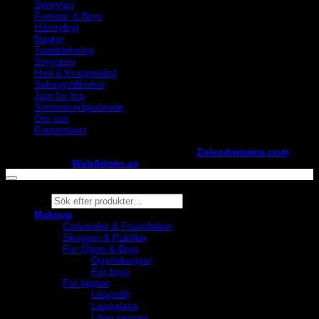
Spraytan
Fransar & Bryn
Hårstyling
Naglar
Tandblekning
Smycken
Hud & Kroppsvård
Salongstillbehör
Just for fun
Sommarerbjudande
Om oss
Presentkort
Copyright ©
StylistShopen.se
. Hosted at
Zolexdomains.com
maintained by
WebAdmin.se
Products
search
Makeup
Concealer & Foundation
Skuggor & Paletter
För Ögon & Bryn
Ögonskuggor
För bryn
För läppar
Läppstift
Läppglans
Läpp pennor