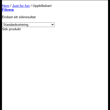
Hem
/
Just for fun
/
Uppblåsbart
Filtrera
Endast ett sökresultat
Sök produkt