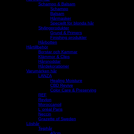
Schampo & Balsam
Schampo
Balsam
Hårmasker
Speciellt för blonda hår
Stylingprodukter
Grund & Primers
Finishing produkter
Hårbotten
Hårtillbehör
Borstar och Kammar
Klämmor & Clips
Hårsnoddar
Hårdekorationer
Varumärken hår
LANZA
Healing Moisture
CBD Revive
Color Care & Preserving
REF
Revlon
Moroccanoil
L´oréal Paris
Neccin
Grazette of Sweden
Löshår
Tejphår
40cm