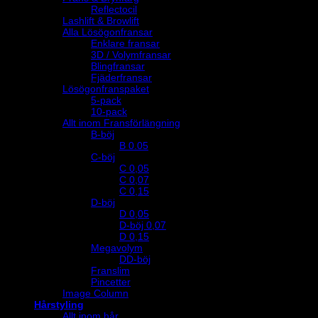
Reflectocil
Lashlift & Browlift
Alla Lösögonfransar
Enklare fransar
3D / Volymfransar
Blingfransar
Fjäderfransar
Lösögonfranspaket
5-pack
10-pack
Allt inom Fransförlängning
B-böj
B 0.05
C-böj
C 0,05
C 0,07
C 0,15
D-böj
D 0,05
D-böj 0,07
D 0,15
Megavolym
DD-böj
Franslim
Pincetter
Image Column
Hårstyling
Allt inom hår