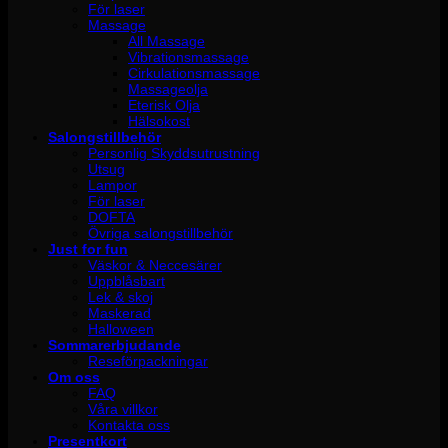
För laser
Massage
All Massage
Vibrationsmassage
Cirkulationsmassage
Massageolja
Eterisk Olja
Hälsokost
Salongstillbehör
Personlig Skyddsutrustning
Utsug
Lampor
För laser
DOFTA
Övriga salongstillbehör
Just for fun
Väskor & Neccesärer
Uppblåsbart
Lek & skoj
Maskerad
Halloween
Sommarerbjudande
Reseförpackningar
Om oss
FAQ
Våra villkor
Kontakta oss
Presentkort