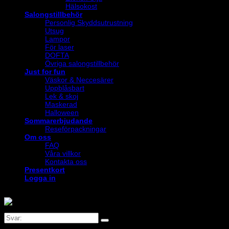
Hälsokost
Salongstillbehör
Personlig Skyddsutrustning
Utsug
Lampor
För laser
DOFTA
Övriga salongstillbehör
Just for fun
Väskor & Neccesärer
Uppblåsbart
Lek & skoj
Maskerad
Halloween
Sommarerbjudande
Reseförpackningar
Om oss
FAQ
Våra villkor
Kontakta oss
Presentkort
Logga in