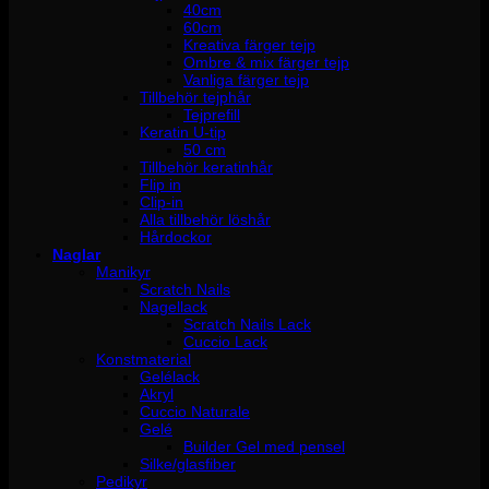
40cm
60cm
Kreativa färger tejp
Ombre & mix färger tejp
Vanliga färger tejp
Tillbehör tejphår
Tejprefill
Keratin U-tip
50 cm
Tillbehör keratinhår
Flip in
Clip-in
Alla tillbehör löshår
Hårdockor
Naglar
Manikyr
Scratch Nails
Nagellack
Scratch Nails Lack
Cuccio Lack
Konstmaterial
Gelélack
Akryl
Cuccio Naturale
Gelé
Builder Gel med pensel
Silke/glasfiber
Pedikyr