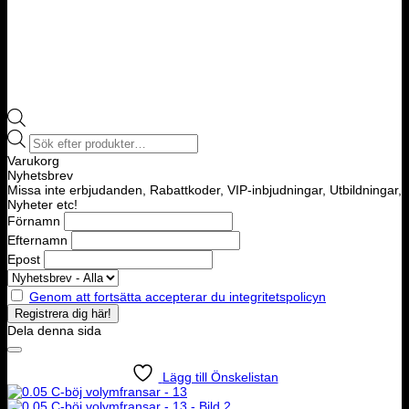
Products
search
Varukorg
Nyhetsbrev
Missa inte erbjudanden, Rabattkoder, VIP-inbjudningar, Utbildningar,
Nyheter etc!
Förnamn
Efternamn
Epost
Genom att fortsätta accepterar du integritetspolicyn
Dela denna sida
Lägg till Önskelistan