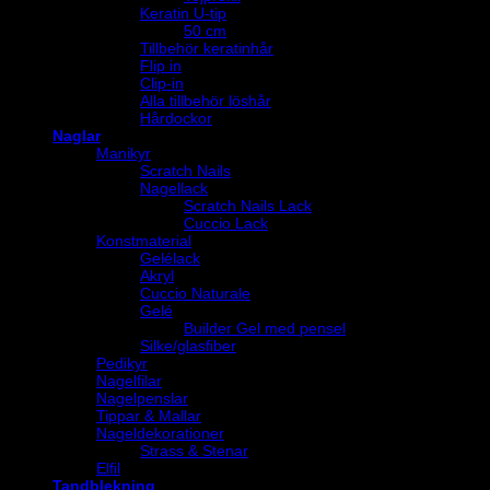
Keratin U-tip
50 cm
Tillbehör keratinhår
Flip in
Clip-in
Alla tillbehör löshår
Hårdockor
Naglar
Manikyr
Scratch Nails
Nagellack
Scratch Nails Lack
Cuccio Lack
Konstmaterial
Gelélack
Akryl
Cuccio Naturale
Gelé
Builder Gel med pensel
Silke/glasfiber
Pedikyr
Nagelfilar
Nagelpenslar
Tippar & Mallar
Nageldekorationer
Strass & Stenar
Elfil
Tandblekning