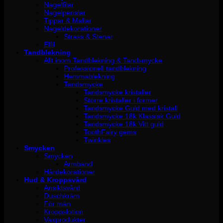
Nagelfilar
Nagelpenslar
Tippar & Mallar
Nageldekorationer
Strass & Stenar
Elfil
Tandblekning
Allt inom Tandblekning & Tandsmycke
Professionell tandblekning
Hemmablekning
Tandsmycke
Tandsmycke kristaller
Större kristaller i former
Tandsmycke Guld med kristall
Tandsmycke 18k Klassisk Guld
Tandsmycke 18k Vitt guld
ToothFairy gems
Twinkles
Smycken
Smycken
Armband
Hårdekorationer
Hud & Kroppsvård
Ansiktsvård
Duschkräm
För män
Kroppslotion
Vaxprodukter