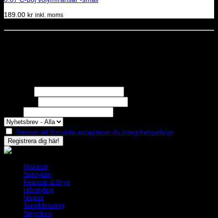
189.00
kr
inkl. moms
Dela denna sida
STOLT MEDLEM I
Nyhetsbrev
Missa inga erbjudanden eller nyheter!
Förnamn
Efternamn
Epost
Genom att fortsätta accepterar du integritetspolicyn
Makeup
Spraytan
Fransar & Bryn
Hårstyling
Naglar
Tandblekning
Smycken