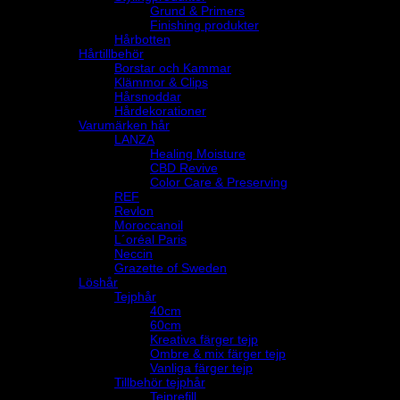
Grund & Primers
Finishing produkter
Hårbotten
Hårtillbehör
Borstar och Kammar
Klämmor & Clips
Hårsnoddar
Hårdekorationer
Varumärken hår
LANZA
Healing Moisture
CBD Revive
Color Care & Preserving
REF
Revlon
Moroccanoil
L´oréal Paris
Neccin
Grazette of Sweden
Löshår
Tejphår
40cm
60cm
Kreativa färger tejp
Ombre & mix färger tejp
Vanliga färger tejp
Tillbehör tejphår
Tejprefill