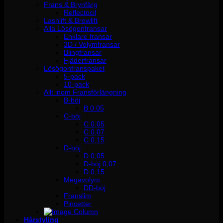
Frans & Brynfärg
Reflectocil
Lashlift & Browlift
Alla Lösögonfransar
Enklare fransar
3D / Volymfransar
Blingfransar
Fjäderfransar
Lösögonfranspaket
5-pack
10-pack
Allt inom Fransförlängning
B-böj
B 0.05
C-böj
C 0,05
C 0,07
C 0,15
D-böj
D 0,05
D-böj 0,07
D 0,15
Megavolym
DD-böj
Franslim
Pincetter
Hårstyling