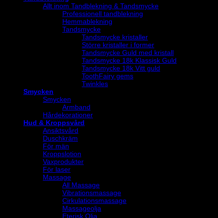
Allt inom Tandblekning & Tandsmycke
Professionell tandblekning
Hemmablekning
Tandsmycke
Tandsmycke kristaller
Större kristaller i former
Tandsmycke Guld med kristall
Tandsmycke 18k Klassisk Guld
Tandsmycke 18k Vitt guld
ToothFairy gems
Twinkles
Smycken
Smycken
Armband
Hårdekorationer
Hud & Kroppsvård
Ansiktsvård
Duschkräm
För män
Kroppslotion
Vaxprodukter
För laser
Massage
All Massage
Vibrationsmassage
Cirkulationsmassage
Massageolja
Eterisk Olja