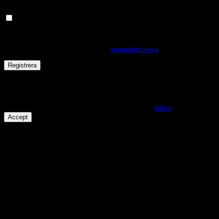
Håll dig uppdaterad om nyheter och våra rea kampanjer
Dina personuppgifter kommer användas för att förbättra din
upplevelse på webbplatsen, hantera åtkomst till ditt konto och för
andra ändamål som beskrivs i vår
integritetspolicy
.
Registrera
Får det lov att vara en kaka eller två?
På den här webplatsen använder vi cookies för att alla funktioner
ska fungera som förväntat. För mer info se våra
villkor
.
Accept