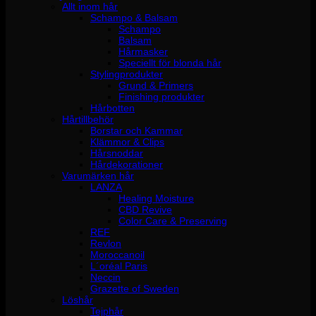
Allt inom hår
Schampo & Balsam
Schampo
Balsam
Hårmasker
Speciellt för blonda hår
Stylingprodukter
Grund & Primers
Finishing produkter
Hårbotten
Hårtillbehör
Borstar och Kammar
Klämmor & Clips
Hårsnoddar
Hårdekorationer
Varumärken hår
LANZA
Healing Moisture
CBD Revive
Color Care & Preserving
REF
Revlon
Moroccanoil
L´oréal Paris
Neccin
Grazette of Sweden
Löshår
Tejphår