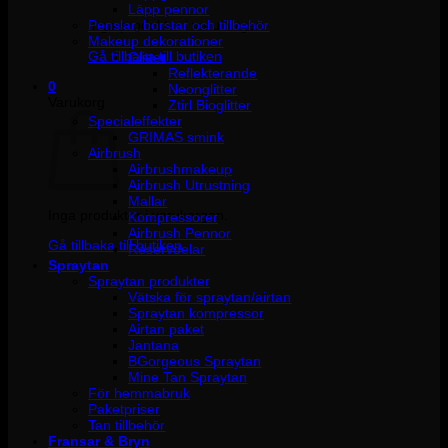
Läpp pennor
Penslar, borstar och tillbehör
Inga produkter i varukorgen.
Makeup dekorationer
Gå tillbaka till butiken
Glitter
Reflekterande
0
Neonglitter
Varukorg
Ztirl Bioglitter
Specialeffekter
GRIMAS smink
Airbrush
Airbrushmakeup
Airbrush Utrustning
Mallar
Inga produkter i varukorgen.
Kompressorer
Airbrush Pennor
Gå tillbaka till butiken
Reservdelar
Spraytan
Spraytan produkter
Vätska för spraytan/airtan
Spraytan kompressor
Airtan paket
Jantana
BGorgeous Spraytan
Mine Tan Spraytan
För hemmabruk
Paketpriser
Tan tillbehör
Fransar & Bryn