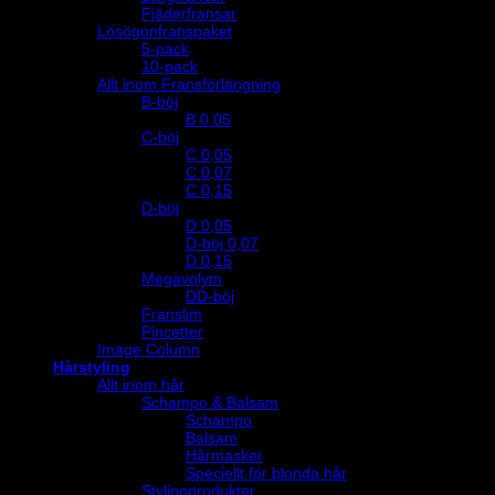
Fjäderfransar
Lösögonfranspaket
5-pack
10-pack
Allt inom Fransförlängning
B-böj
B 0.05
C-böj
C 0,05
C 0,07
C 0,15
D-böj
D 0,05
D-böj 0,07
D 0,15
Megavolym
DD-böj
Franslim
Pincetter
Image Column
Hårstyling
Allt inom hår
Schampo & Balsam
Schampo
Balsam
Hårmasker
Speciellt för blonda hår
Stylingprodukter