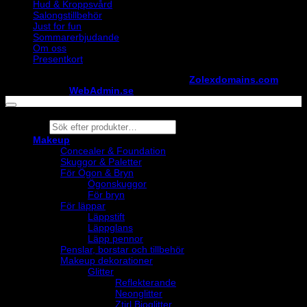
Hud & Kroppsvård
Salongstillbehör
Just for fun
Sommarerbjudande
Om oss
Presentkort
Copyright ©
StylistShopen.se
. Hosted at
Zolexdomains.com
maintained by
WebAdmin.se
Products
search
Makeup
Concealer & Foundation
Skuggor & Paletter
För Ögon & Bryn
Ögonskuggor
För bryn
För läppar
Läppstift
Läppglans
Läpp pennor
Penslar, borstar och tillbehör
Makeup dekorationer
Glitter
Reflekterande
Neonglitter
Ztirl Bioglitter