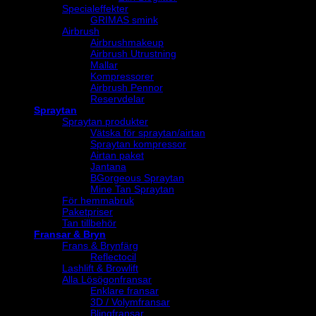
Specialeffekter
GRIMAS smink
Airbrush
Airbrushmakeup
Airbrush Utrustning
Mallar
Kompressorer
Airbrush Pennor
Reservdelar
Spraytan
Spraytan produkter
Vätska för spraytan/airtan
Spraytan kompressor
Airtan paket
Jantana
BGorgeous Spraytan
Mine Tan Spraytan
För hemmabruk
Paketpriser
Tan tillbehör
Fransar & Bryn
Frans & Brynfärg
Reflectocil
Lashlift & Browlift
Alla Lösögonfransar
Enklare fransar
3D / Volymfransar
Blingfransar