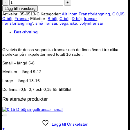
0.05
C-
Lägg till i varukorg
böj
Artikelnr:
05-0513-C
Kategorier:
Allt inom Fransförlängning
,
C 0,05
,
volymfransar
C-böj
,
Fransar
Etiketter:
B-böj
,
C-böj
,
D-böj
,
fransar
,
-
fransförlängning'
,
små fransar
,
veganska
,
volymfransar
13
mängd
Beskrivning
Givetvis är dessa veganska fransar och de finns även i tre olika
storlekar på mixpaletter med totalt 16 rader.
Small – längd 5-8
Medium – längd 9-12
Large – längd 13-16
De finns i 0,5 0,7 och 0,15 för tillfället.
Relaterade produkter
Lägg till Önskelistan
+