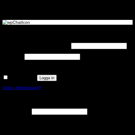
Logga in
Obligatoriskt
Användarnamn eller e-postadress
*
Obligatoriskt
Lösenord
*
Kom ihåg mig
Logga in
Glömt ditt lösenord?
Registrera
Obligatoriskt
E-postadress
*
En länk för att ställa in ett nytt lösenord kommer att skickas till din e-
postadress.