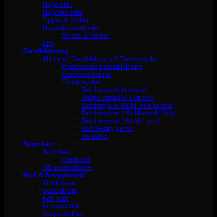
Nagelfilar
Nagelpenslar
Tippar & Mallar
Nageldekorationer
Strass & Stenar
Elfil
Tandblekning
Allt inom Tandblekning & Tandsmycke
Professionell tandblekning
Hemmablekning
Tandsmycke
Tandsmycke kristaller
Större kristaller i former
Tandsmycke Guld med kristall
Tandsmycke 18k Klassisk Guld
Tandsmycke 18k Vitt guld
ToothFairy gems
Twinkles
Smycken
Smycken
Armband
Hårdekorationer
Hud & Kroppsvård
Ansiktsvård
Duschkräm
För män
Kroppslotion
Vaxprodukter