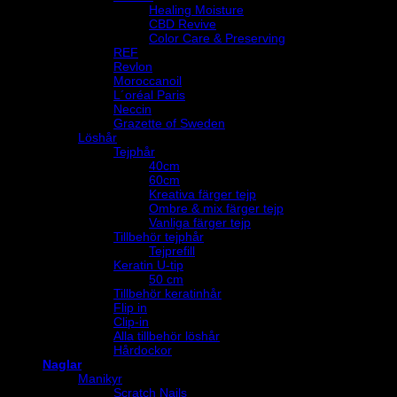
Healing Moisture
CBD Revive
Color Care & Preserving
REF
Revlon
Moroccanoil
L´oréal Paris
Neccin
Grazette of Sweden
Löshår
Tejphår
40cm
60cm
Kreativa färger tejp
Ombre & mix färger tejp
Vanliga färger tejp
Tillbehör tejphår
Tejprefill
Keratin U-tip
50 cm
Tillbehör keratinhår
Flip in
Clip-in
Alla tillbehör löshår
Hårdockor
Naglar
Manikyr
Scratch Nails