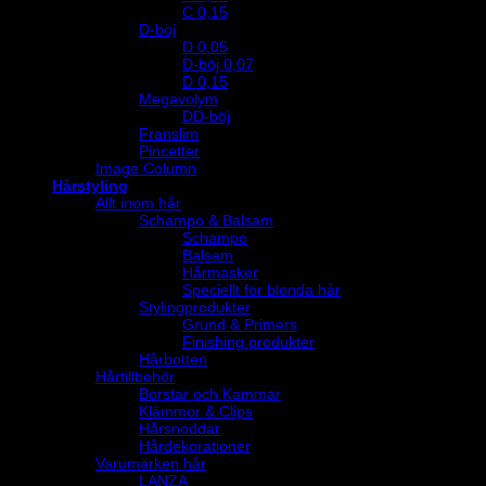
C 0,15
D-böj
D 0,05
D-böj 0,07
D 0,15
Megavolym
DD-böj
Franslim
Pincetter
Image Column
Hårstyling
Allt inom hår
Schampo & Balsam
Schampo
Balsam
Hårmasker
Speciellt för blonda hår
Stylingprodukter
Grund & Primers
Finishing produkter
Hårbotten
Hårtillbehör
Borstar och Kammar
Klämmor & Clips
Hårsnoddar
Hårdekorationer
Varumärken hår
LANZA