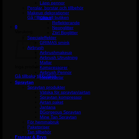
Läpp pennor
Penslar, borstar och tillbehör
Inga produkter i varukorgen.
Makeup dekorationer
Gå tillbaka till butiken
Glitter
Reflekterande
0
Neonglitter
Varukorg
Ztirl Bioglitter
Specialeffekter
GRIMAS smink
Airbrush
Airbrushmakeup
Airbrush Utrustning
Mallar
Inga produkter i varukorgen.
Kompressorer
Airbrush Pennor
Gå tillbaka till butiken
Reservdelar
Spraytan
Spraytan produkter
Vätska för spraytan/airtan
Spraytan kompressor
Airtan paket
Jantana
BGorgeous Spraytan
Mine Tan Spraytan
För hemmabruk
Paketpriser
Tan tillbehör
Fransar & Bryn