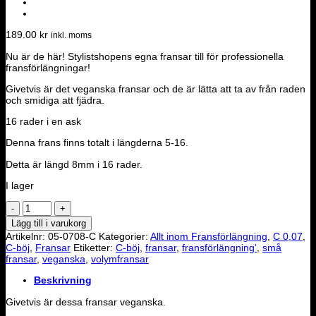
189.00
kr
inkl. moms
Nu är de här! Stylistshopens egna fransar till för professionella
fransförlängningar!
Givetvis är det veganska fransar och de är lätta att ta av från raden
och smidiga att fjädra.
16 rader i en ask
Denna frans finns totalt i längderna 5-16.
Detta är längd 8mm i 16 rader.
I lager
0.07
C-
Lägg till i varukorg
böj
Artikelnr:
05-0708-C
Kategorier:
Allt inom Fransförlängning
,
C 0,07
,
volymfransar
C-böj
,
Fransar
Etiketter:
C-böj
,
fransar
,
fransförlängning'
,
små
-
fransar
,
veganska
,
volymfransar
8
mängd
Beskrivning
Givetvis är dessa fransar veganska.