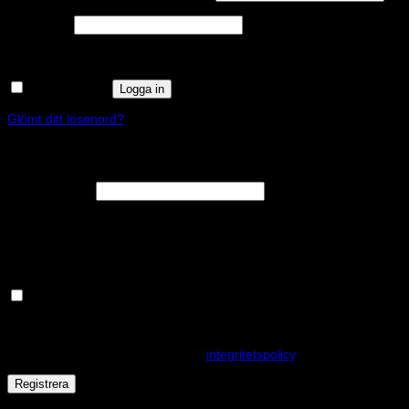
Obligatoriskt
Lösenord
*
Kom ihåg mig
Logga in
Glömt ditt lösenord?
Registrera
Obligatoriskt
E-postadress
*
En länk för att ställa in ett nytt lösenord kommer att skickas till din e-
postadress.
Håll dig uppdaterad om nyheter och våra rea kampanjer
Dina personuppgifter kommer användas för att förbättra din
upplevelse på webbplatsen, hantera åtkomst till ditt konto och för
andra ändamål som beskrivs i vår
integritetspolicy
.
Registrera