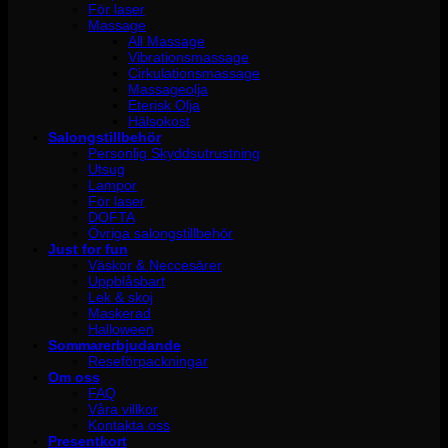
För laser
Massage
All Massage
Vibrationsmassage
Cirkulationsmassage
Massageolja
Eterisk Olja
Hälsokost
Salongstillbehör
Personlig Skyddsutrustning
Utsug
Lampor
För laser
DOFTA
Övriga salongstillbehör
Just for fun
Väskor & Neccesärer
Uppblåsbart
Lek & skoj
Maskerad
Halloween
Sommarerbjudande
Reseförpackningar
Om oss
FAQ
Våra villkor
Kontakta oss
Presentkort