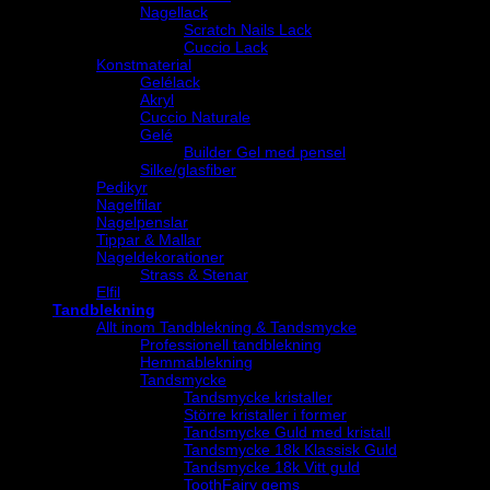
Nagellack
Scratch Nails Lack
Cuccio Lack
Konstmaterial
Gelélack
Akryl
Cuccio Naturale
Gelé
Builder Gel med pensel
Silke/glasfiber
Pedikyr
Nagelfilar
Nagelpenslar
Tippar & Mallar
Nageldekorationer
Strass & Stenar
Elfil
Tandblekning
Allt inom Tandblekning & Tandsmycke
Professionell tandblekning
Hemmablekning
Tandsmycke
Tandsmycke kristaller
Större kristaller i former
Tandsmycke Guld med kristall
Tandsmycke 18k Klassisk Guld
Tandsmycke 18k Vitt guld
ToothFairy gems