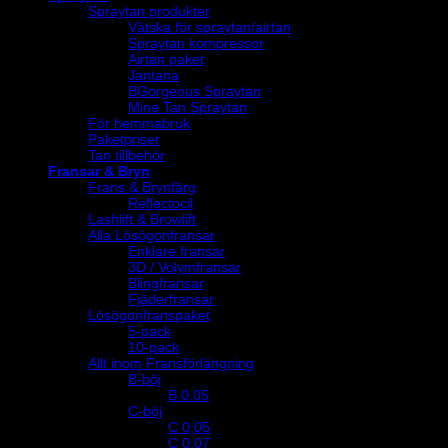
Spraytan produkter
Vätska för spraytan/airtan
Spraytan kompressor
Airtan paket
Jantana
BGorgeous Spraytan
Mine Tan Spraytan
För hemmabruk
Paketpriser
Tan tillbehör
Fransar & Bryn
Frans & Brynfärg
Reflectocil
Lashlift & Browlift
Alla Lösögonfransar
Enklare fransar
3D / Volymfransar
Blingfransar
Fjäderfransar
Lösögonfranspaket
5-pack
10-pack
Allt inom Fransförlängning
B-böj
B 0.05
C-böj
C 0,05
C 0,07