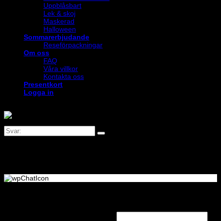
Uppblåsbart
Lek & skoj
Maskerad
Halloween
Sommarerbjudande
Reseförpackningar
Om oss
FAQ
Våra villkor
Kontakta oss
Presentkort
Logga in
Logga in
Obligatoriskt
Användarnamn eller e-postadress
*