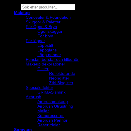
Products
search
Makeup
Concealer & Foundation
Skuggor & Paletter
För Ögon & Bryn
Ögonskuggor
För bryn
För läppar
Läppstift
Läppglans
Läpp pennor
Penslar, borstar och tillbehör
Makeup dekorationer
Glitter
Reflekterande
Neonglitter
Ztirl Bioglitter
Specialeffekter
GRIMAS smink
Airbrush
Airbrushmakeup
Airbrush Utrustning
Mallar
Kompressorer
Airbrush Pennor
Reservdelar
Spraytan