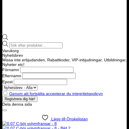
Products
search
Varukorg
Nyhetsbrev
Missa inte erbjudanden, Rabattkoder, VIP-inbjudningar, Utbildningar,
Nyheter etc!
Förnamn
Efternamn
Epost
Genom att fortsätta accepterar du integritetspolicyn
Dela denna sida
Lägg till Önskelistan