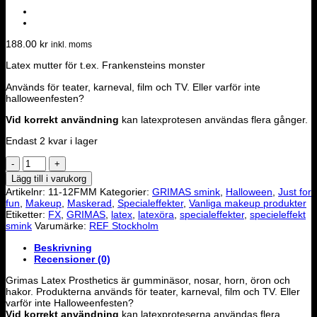
188.00
kr
inkl. moms
Latex mutter för t.ex. Frankensteins monster
Används för teater, karneval, film och TV. Eller varför inte
halloweenfesten?
Vid korrekt användning
kan latexprotesen användas flera gånger.
Endast 2 kvar i lager
Grimas
-
Lägg till i varukorg
Latex
Artikelnr:
11-12FMM
Kategorier:
GRIMAS smink
,
Halloween
,
Just for
Frankensteins
fun
,
Makeup
,
Maskerad
,
Specialeffekter
,
Vanliga makeup produkter
monster
Etiketter:
FX
,
GRIMAS
,
latex
,
latexöra
,
specialeffekter
,
specieleffekt
mutter
smink
Varumärke:
REF Stockholm
mängd
Beskrivning
Recensioner (0)
Grimas Latex Prosthetics är gumminäsor, nosar, horn, öron och
hakor.
Produkterna används för teater, karneval, film och TV. Eller
varför inte Halloweenfesten?
Vid korrekt användning
kan latexproteserna användas flera