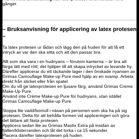
gånger.
– Bruksanvisning för applicering av latex protesen
–
Ta latex protesen ur lådan och lägg den på huden för att få ett
intryck av var den ska sitta och att den passar bra.
Allt som ska vara i
en hudnyans – förutom kanterna – är bra att
färga lätt med rött; det hjälper till att skapa intrycket av levande hy.
Därefter applicerar du ett täckande lager i den önskade nyansen av
Grimas Camouflage Make-up Pure med hjälp av en svamp.
Arbeta
direkt från sticket eller från spatel.
Om du vill ge latexprotesen en ljusare färg, använd Grimas Creme
Make-Up Pure.
Använd inte Crème Make-up Pure för hudnyans, utan istället
Grimas Camouflage Make-up Pure.
Stoppa lite vadd/bomull i näsan på personen som ska ha på sig
protesen. Detta för att behålla formen vid appliceringen och göra
det lättare att fästa protesen.
Applicera sedan lite av Grimas Mastix Extra på insidan av
fjällen/klisterranden och låt det torka
i ca 15 sekunder.
Placera därefter latexprotesen på huden.