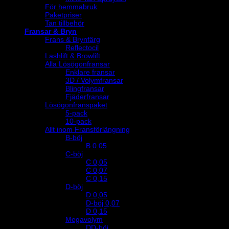
För hemmabruk
Paketpriser
Tan tillbehör
Fransar & Bryn
Frans & Brynfärg
Reflectocil
Lashlift & Browlift
Alla Lösögonfransar
Enklare fransar
3D / Volymfransar
Blingfransar
Fjäderfransar
Lösögonfranspaket
5-pack
10-pack
Allt inom Fransförlängning
B-böj
B 0.05
C-böj
C 0,05
C 0,07
C 0,15
D-böj
D 0,05
D-böj 0,07
D 0,15
Megavolym
DD-böj