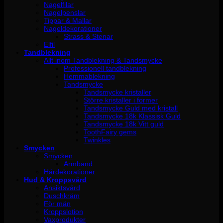
Nagelfilar
Nagelpenslar
Tippar & Mallar
Nageldekorationer
Strass & Stenar
Elfil
Tandblekning
Allt inom Tandblekning & Tandsmycke
Professionell tandblekning
Hemmablekning
Tandsmycke
Tandsmycke kristaller
Större kristaller i former
Tandsmycke Guld med kristall
Tandsmycke 18k Klassisk Guld
Tandsmycke 18k Vitt guld
ToothFairy gems
Twinkles
Smycken
Smycken
Armband
Hårdekorationer
Hud & Kroppsvård
Ansiktsvård
Duschkräm
För män
Kroppslotion
Vaxprodukter