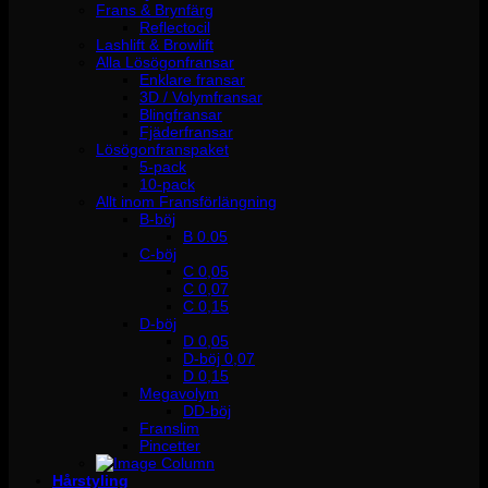
Frans & Brynfärg
Reflectocil
Lashlift & Browlift
Alla Lösögonfransar
Enklare fransar
3D / Volymfransar
Blingfransar
Fjäderfransar
Lösögonfranspaket
5-pack
10-pack
Allt inom Fransförlängning
B-böj
B 0.05
C-böj
C 0,05
C 0,07
C 0,15
D-böj
D 0,05
D-böj 0,07
D 0,15
Megavolym
DD-böj
Franslim
Pincetter
Hårstyling