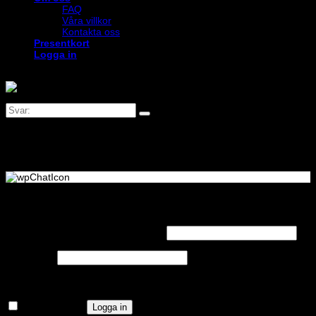
FAQ
Våra villkor
Kontakta oss
Presentkort
Logga in
Logga in
Obligatoriskt
Användarnamn eller e-postadress
*
Obligatoriskt
Lösenord
*
Kom ihåg mig
Logga in