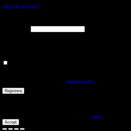
Glömt ditt lösenord?
Registrera
Obligatoriskt
E-postadress
*
En länk för att ställa in ett nytt lösenord kommer att skickas till din e-
postadress.
Håll dig uppdaterad om nyheter och våra rea kampanjer
Dina personuppgifter kommer användas för att förbättra din
upplevelse på webbplatsen, hantera åtkomst till ditt konto och för
andra ändamål som beskrivs i vår
integritetspolicy
.
Registrera
Får det lov att vara en kaka eller två?
På den här webplatsen använder vi cookies för att alla funktioner
ska fungera som förväntat. För mer info se våra
villkor
.
Accept