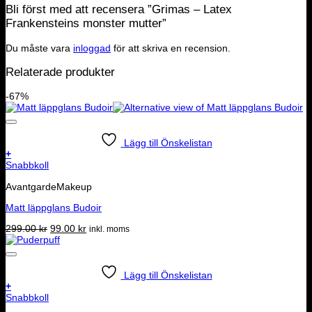
Bli först med att recensera ”Grimas – Latex
Frankensteins monster mutter”
Du måste vara
inloggad
för att skriva en recension.
Relaterade produkter
-67%
Lägg till Önskelistan
+
Snabbkoll
AvantgardeMakeup
Matt läppglans Budoir
Det
Det
299.00
kr
99.00
kr
inkl. moms
ursprungliga
nuvarande
priset
priset
var:
är:
299.00 kr.
99.00 kr.
Lägg till Önskelistan
+
Snabbkoll