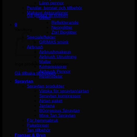
Läpp pennor
Inga produkter i varukorgen.
Penslar, borstar och tillbehör
Makeup dekorationer
Gå tillbaka till butiken
Glitter
Reflekterande
0
Neonglitter
Varukorg
Ztirl Bioglitter
Specialeffekter
GRIMAS smink
Airbrush
Airbrushmakeup
Airbrush Utrustning
Mallar
Inga produkter i varukorgen.
Kompressorer
Airbrush Pennor
Gå tillbaka till butiken
Reservdelar
Spraytan
Spraytan produkter
Vätska för spraytan/airtan
Spraytan kompressor
Airtan paket
Jantana
BGorgeous Spraytan
Mine Tan Spraytan
För hemmabruk
Paketpriser
Tan tillbehör
Fransar & Bryn