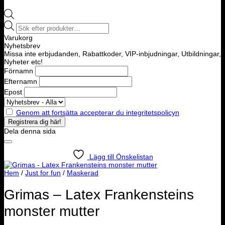
Products
search
Varukorg
Nyhetsbrev
Missa inte erbjudanden, Rabattkoder, VIP-inbjudningar, Utbildningar,
Nyheter etc!
Förnamn
Efternamn
Epost
Genom att fortsätta accepterar du integritetspolicyn
Dela denna sida
Lägg till Önskelistan
Hem
/
Just for fun
/
Maskerad
Grimas – Latex Frankensteins
monster mutter