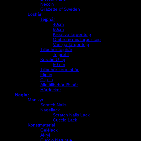
Neccin
Grazette of Sweden
Löshår
Tejphår
40cm
60cm
Kreativa färger tejp
Ombre & mix färger tejp
Vanliga färger tejp
Tillbehör tejphår
Tejprefill
Keratin U-tip
50 cm
Tillbehör keratinhår
Flip in
Clip-in
Alla tillbehör löshår
Hårdockor
Naglar
Manikyr
Scratch Nails
Nagellack
Scratch Nails Lack
Cuccio Lack
Konstmaterial
Gelélack
Akryl
Cuccio Naturale