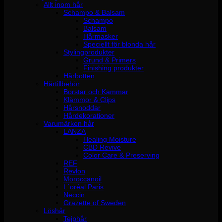
Allt inom hår
Schampo & Balsam
Schampo
Balsam
Hårmasker
Speciellt för blonda hår
Stylingprodukter
Grund & Primers
Finishing produkter
Hårbotten
Hårtillbehör
Borstar och Kammar
Klämmor & Clips
Hårsnoddar
Hårdekorationer
Varumärken hår
LANZA
Healing Moisture
CBD Revive
Color Care & Preserving
REF
Revlon
Moroccanoil
L´oréal Paris
Neccin
Grazette of Sweden
Löshår
Tejphår