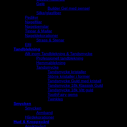
Gelé
Builder Gel med pensel
Silke/glasfiber
Pedikyr
Nagelfilar
Nagelpenslar
Tippar & Mallar
Nageldekorationer
Strass & Stenar
Elfil
Tandblekning
Allt inom Tandblekning & Tandsmycke
Professionell tandblekning
Hemmablekning
Tandsmycke
Tandsmycke kristaller
Större kristaller i former
Tandsmycke Guld med kristall
Tandsmycke 18k Klassisk Guld
Tandsmycke 18k Vitt guld
ToothFairy gems
Twinkles
Smycken
Smycken
Armband
Hårdekorationer
Hud & Kroppsvård
Ansiktsvård