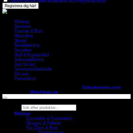
Genom att fortsätta accepterar du integritetspolicyn
Makeup
Spraytan
Fransar & Bryn
Hårstyling
Naglar
Tandblekning
Smycken
Hud & Kroppsvård
Salongstillbehör
Just for fun
Sommarerbjudande
Om oss
Presentkort
Copyright ©
StylistShopen.se
. Hosted at
Zolexdomains.com
maintained by
WebAdmin.se
Products
search
Makeup
Concealer & Foundation
Skuggor & Paletter
För Ögon & Bryn
Ögonskuggor