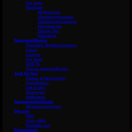
För laser
Massage
All Massage
Vibrationsmassage
Cirkulationsmassage
Massageolja
Eterisk Olja
Hälsokost
Salongstillbehör
Personlig Skyddsutrustning
Utsug
Lampor
För laser
DOFTA
Övriga salongstillbehör
Just for fun
Väskor & Neccesärer
Uppblåsbart
Lek & skoj
Maskerad
Halloween
Sommarerbjudande
Reseförpackningar
Om oss
FAQ
Våra villkor
Kontakta oss
Presentkort