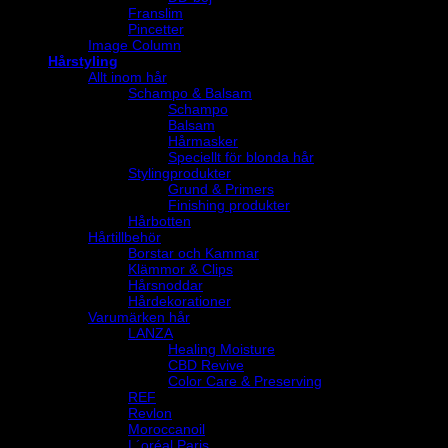
Franslim
Pincetter
Image Column
Hårstyling
Allt inom hår
Schampo & Balsam
Schampo
Balsam
Hårmasker
Speciellt för blonda hår
Stylingprodukter
Grund & Primers
Finishing produkter
Hårbotten
Hårtillbehör
Borstar och Kammar
Klämmor & Clips
Hårsnoddar
Hårdekorationer
Varumärken hår
LANZA
Healing Moisture
CBD Revive
Color Care & Preserving
REF
Revlon
Moroccanoil
L´oréal Paris