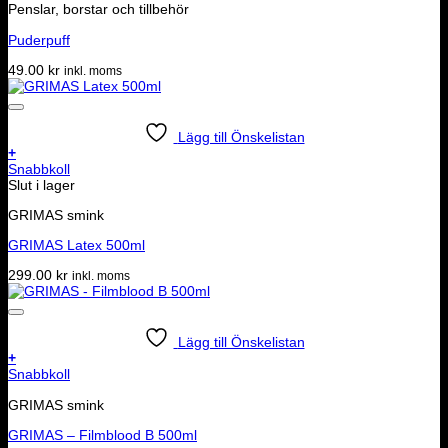
Penslar, borstar och tillbehör
Puderpuff
49.00
kr
inkl. moms
Lägg till Önskelistan
+
Snabbkoll
Slut i lager
GRIMAS smink
GRIMAS Latex 500ml
299.00
kr
inkl. moms
Lägg till Önskelistan
+
Snabbkoll
GRIMAS smink
GRIMAS – Filmblood B 500ml