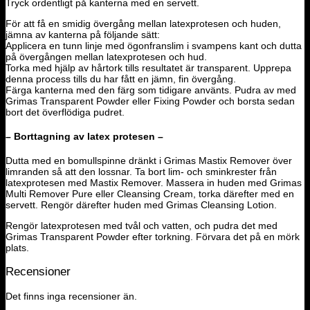
Tryck ordentligt på kanterna med en servett.
För att få en smidig övergång mellan latexprotesen och huden,
jämna av kanterna på följande sätt:
Applicera en tunn linje med ögonfranslim i svampens kant och dutta
på övergången mellan latexprotesen och hud.
Torka med hjälp av hårtork tills resultatet är transparent.
Upprepa
denna process tills du har fått en jämn, fin övergång.
Färga kanterna med den färg som tidigare använts.
Pudra av med
Grimas Transparent Powder eller Fixing Powder och borsta sedan
bort det överflödiga pudret.
– Borttagning av latex protesen –
Dutta med en bomullspinne dränkt i Grimas Mastix Remover över
limranden så att den lossnar.
Ta bort lim- och sminkrester från
latexprotesen med Mastix Remover.
Massera in huden med Grimas
Multi Remover Pure eller Cleansing Cream, torka därefter med en
servett.
Rengör därefter huden med Grimas Cleansing Lotion.
Rengör latexprotesen med tvål och vatten, och pudra det med
Grimas Transparent Powder efter torkning.
Förvara det på en mörk
plats.
Recensioner
Det finns inga recensioner än.