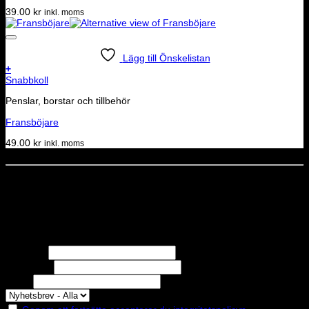
39.00
kr
inkl. moms
Lägg till Önskelistan
+
Snabbkoll
Penslar, borstar och tillbehör
Fransböjare
49.00
kr
inkl. moms
Dela denna sida
STOLT MEDLEM I
Nyhetsbrev
Missa inga erbjudanden eller nyheter!
Förnamn
Efternamn
Epost