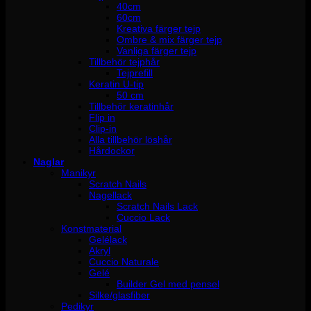
40cm
60cm
Kreativa färger tejp
Ombre & mix färger tejp
Vanliga färger tejp
Tillbehör tejphår
Tejprefill
Keratin U-tip
50 cm
Tillbehör keratinhår
Flip in
Clip-in
Alla tillbehör löshår
Hårdockor
Naglar
Manikyr
Scratch Nails
Nagellack
Scratch Nails Lack
Cuccio Lack
Konstmaterial
Gelélack
Akryl
Cuccio Naturale
Gelé
Builder Gel med pensel
Silke/glasfiber
Pedikyr