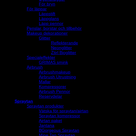
För bryn
För läppar
Läppstift
Läppglans
Läpp pennor
Penslar, borstar och tillbehör
Makeup dekorationer
Glitter
Reflekterande
Neonglitter
Ztirl Bioglitter
Specialeffekter
GRIMAS smink
Airbrush
Airbrushmakeup
Airbrush Utrustning
Mallar
Kompressorer
Airbrush Pennor
Reservdelar
Spraytan
Spraytan produkter
Vätska för spraytan/airtan
Spraytan kompressor
Airtan paket
Jantana
BGorgeous Spraytan
Mine Tan Spraytan