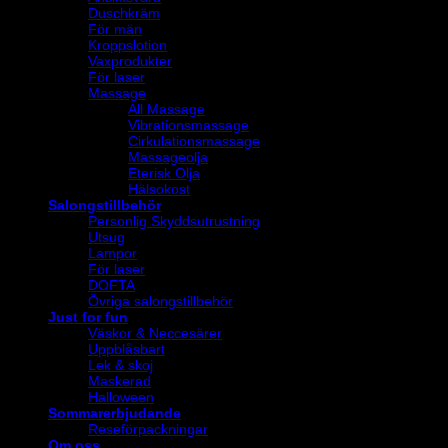
Duschkräm
För män
Kroppslotion
Vaxprodukter
För laser
Massage
All Massage
Vibrationsmassage
Cirkulationsmassage
Massageolja
Eterisk Olja
Hälsokost
Salongstillbehör
Personlig Skyddsutrustning
Utsug
Lampor
För laser
DOFTA
Övriga salongstillbehör
Just for fun
Väskor & Neccesärer
Uppblåsbart
Lek & skoj
Maskerad
Halloween
Sommarerbjudande
Reseförpackningar
Om oss