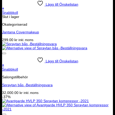
Lägg till Önskelistan
+
Snabbkoll
Slut i lager
Okategoriserad
Jantana Covermakeup
299.00
kr
inkl. moms
Lägg till Önskelistan
+
Snabbkoll
Salongstillbehör
Spraytan bås -Beställningsvara
32,000.00
kr
inkl. moms
-37%