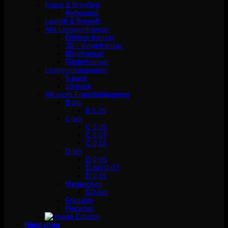
Frans & Brynfärg
Reflectocil
Lashlift & Browlift
Alla Lösögonfransar
Enklare fransar
3D / Volymfransar
Blingfransar
Fjäderfransar
Lösögonfranspaket
5-pack
10-pack
Allt inom Fransförlängning
B-böj
B 0.05
C-böj
C 0,05
C 0,07
C 0,15
D-böj
D 0,05
D-böj 0,07
D 0,15
Megavolym
DD-böj
Franslim
Pincetter
Hårstyling