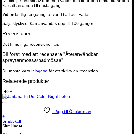
Du sköljer endast av den med vatten och låter den torka, så är den
klar att använda till nästa gång.
Vid ordentlig rengöring, använd tvål och vatten.
Säljs styckvis. Kan användas upp till 100 gånger.
Recensioner
Det finns inga recensioner än.
Bli först med att recensera ”Återanvändbar
spraytanmössa/badmössa”
Du måste vara
inloggad
för att skriva en recension.
Relaterade produkter
-40%
Lägg till Önskelistan
+
Snabbkoll
Slut i lager