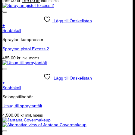
Det
Det
269.00
kr
199.00
kr
inkl. moms
ursprungliga
nuvarande
priset
priset
var:
är:
269.00 kr.
199.00 kr.
Lägg till Önskelistan
+
Snabbkoll
Spraytan kompressor
Spraytan pistol Excess.2
485.00
kr
inkl. moms
Lägg till Önskelistan
+
Snabbkoll
Salongstillbehör
Utsug till spraytantält
4,500.00
kr
inkl. moms