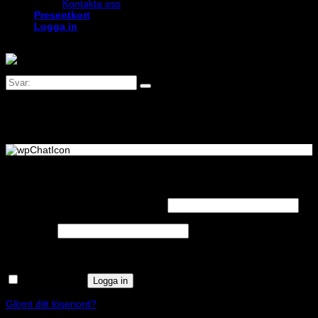
Kontakta oss
Presentkort
Logga in
Logga in
Obligatoriskt
Användarnamn eller e-postadress
*
Obligatoriskt
Lösenord
*
Kom ihåg mig
Logga in
Glömt ditt lösenord?