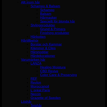
Allt inom hår
Schampo & Balsam
Schampo
Balsam
Hårmasker
Speciellt för blonda hår
Stylingprodukter
Grund & Primers
Finishing produkter
Hårbotten
Hårtillbehör
Borstar och Kammar
Klämmor & Clips
Hårsnoddar
Hårdekorationer
Varumärken hår
LANZA
Healing Moisture
CBD Revive
Color Care & Preserving
REF
Revlon
Moroccanoil
L´oréal Paris
Neccin
Grazette of Sweden
Löshår
Tejphår