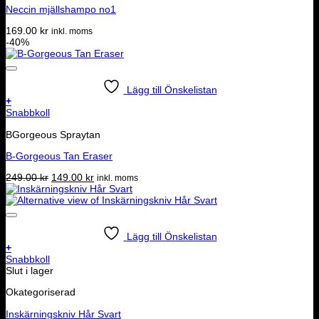
Neccin mjällshampo no1
169.00
kr
inkl. moms
-40%
Lägg till Önskelistan
+
Snabbkoll
BGorgeous Spraytan
B-Gorgeous Tan Eraser
Det
Det
249.00
kr
149.00
kr
inkl. moms
ursprungliga
nuvarande
priset
priset
var:
är:
249.00 kr.
149.00 kr.
Lägg till Önskelistan
+
Snabbkoll
Slut i lager
Okategoriserad
Inskärningskniv Hår Svart