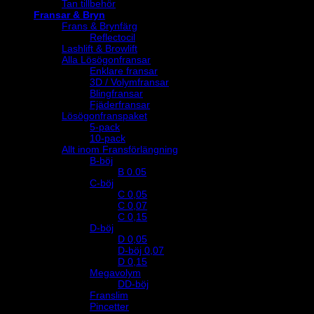
Tan tillbehör
Fransar & Bryn
Frans & Brynfärg
Reflectocil
Lashlift & Browlift
Alla Lösögonfransar
Enklare fransar
3D / Volymfransar
Blingfransar
Fjäderfransar
Lösögonfranspaket
5-pack
10-pack
Allt inom Fransförlängning
B-böj
B 0.05
C-böj
C 0,05
C 0,07
C 0,15
D-böj
D 0,05
D-böj 0,07
D 0,15
Megavolym
DD-böj
Franslim
Pincetter