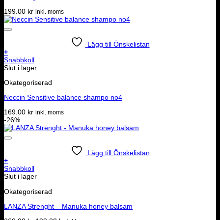
199.00
kr
inkl. moms
Lägg till Önskelistan
+
Snabbkoll
Slut i lager
Okategoriserad
Neccin Sensitive balance shampo no4
169.00
kr
inkl. moms
-26%
Lägg till Önskelistan
+
Snabbkoll
Slut i lager
Okategoriserad
LANZA Strenght – Manuka honey balsam