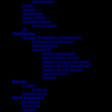
Silke/glasfiber
Pedikyr
Nagelfilar
Nagelpenslar
Tippar & Mallar
Nageldekorationer
Strass & Stenar
Elfil
Tandblekning
Allt inom Tandblekning & Tandsmycke
Professionell tandblekning
Hemmablekning
Tandsmycke
Tandsmycke kristaller
Större kristaller i former
Tandsmycke Guld med kristall
Tandsmycke 18k Klassisk Guld
Tandsmycke 18k Vitt guld
ToothFairy gems
Twinkles
Smycken
Smycken
Armband
Hårdekorationer
Hud & Kroppsvård
Ansiktsvård
Duschkräm
För män