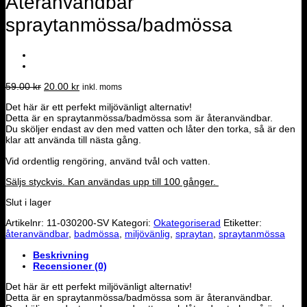
Återanvändbar
spraytanmössa/badmössa
Det
Det
59.00
kr
20.00
kr
inkl. moms
ursprungliga
nuvarande
Det här är ett perfekt miljövänligt alternativ!
priset
priset
Detta är en spraytanmössa/badmössa som är återanvändbar.
var:
är:
Du sköljer endast av den med vatten och låter den torka, så är den
59.00 kr.
20.00 kr.
klar att använda till nästa gång.
Vid ordentlig rengöring, använd tvål och vatten.
Säljs styckvis. Kan användas upp till 100 gånger.
Slut i lager
Artikelnr:
11-030200-SV
Kategori:
Okategoriserad
Etiketter:
återanvändbar
,
badmössa
,
miljövänlig
,
spraytan
,
spraytanmössa
Beskrivning
Recensioner (0)
Det här är ett perfekt miljövänligt alternativ!
Detta är en spraytanmössa/badmössa som är återanvändbar.