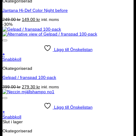
Okategoriserad
Jantana Hi-Def Color Night before
Det
Det
249.00
kr
149.00
kr
inkl. moms
ursprungliga
nuvarande
-30%
priset
priset
var:
är:
249.00 kr.
149.00 kr.
Lägg till Önskelistan
+
Snabbkoll
Okategoriserad
Gelpad / franspad 100-pack
Det
Det
399.00
kr
279.30
kr
inkl. moms
ursprungliga
nuvarande
priset
priset
var:
är:
399.00 kr.
279.30 kr.
Lägg till Önskelistan
+
Snabbkoll
Slut i lager
Okategoriserad