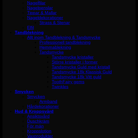
Nagelfilar
Nagelpenslar
Tippar & Mallar
Nageldekorationer
Strass & Stenar
Elfil
Tandblekning
Allt inom Tandblekning & Tandsmycke
Professionell tandblekning
Hemmablekning
Tandsmycke
Tandsmycke kristaller
Större kristaller i former
Tandsmycke Guld med kristall
Tandsmycke 18k Klassisk Guld
Tandsmycke 18k Vitt guld
ToothFairy gems
Twinkles
Smycken
Smycken
Armband
Hårdekorationer
Hud & Kroppsvård
Ansiktsvård
Duschkräm
För män
Kroppslotion
Vaxprodukter