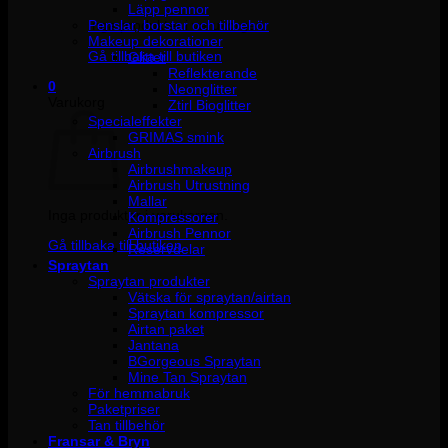
Läpp pennor
Penslar, borstar och tillbehör
Inga produkter i varukorgen.
Makeup dekorationer
Gå tillbaka till butiken
Glitter
Reflekterande
0
Neonglitter
Varukorg
Ztirl Bioglitter
Specialeffekter
GRIMAS smink
Airbrush
Airbrushmakeup
Airbrush Utrustning
Mallar
Inga produkter i varukorgen.
Kompressorer
Airbrush Pennor
Gå tillbaka till butiken
Reservdelar
Spraytan
Spraytan produkter
Vätska för spraytan/airtan
Spraytan kompressor
Airtan paket
Jantana
BGorgeous Spraytan
Mine Tan Spraytan
För hemmabruk
Paketpriser
Tan tillbehör
Fransar & Bryn