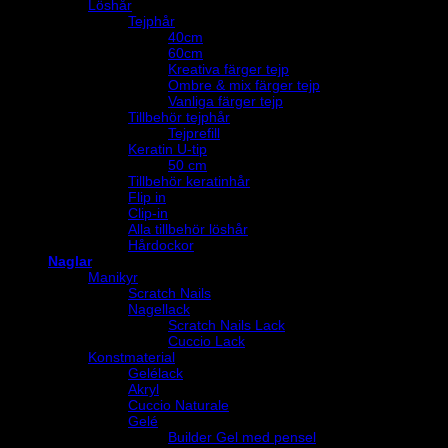
Löshår
Tejphår
40cm
60cm
Kreativa färger tejp
Ombre & mix färger tejp
Vanliga färger tejp
Tillbehör tejphår
Tejprefill
Keratin U-tip
50 cm
Tillbehör keratinhår
Flip in
Clip-in
Alla tillbehör löshår
Hårdockor
Naglar
Manikyr
Scratch Nails
Nagellack
Scratch Nails Lack
Cuccio Lack
Konstmaterial
Gelélack
Akryl
Cuccio Naturale
Gelé
Builder Gel med pensel