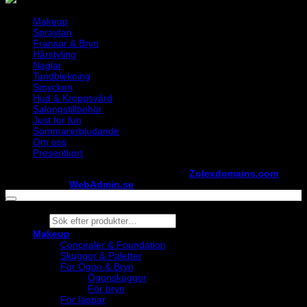
Makeup
Spraytan
Fransar & Bryn
Hårstyling
Naglar
Tandblekning
Smycken
Hud & Kroppsvård
Salongstillbehör
Just for fun
Sommarerbjudande
Om oss
Presentkort
Copyright ©
StylistShopen.se
. Hosted at
Zolexdomains.com
maintained by
WebAdmin.se
Products
search
Makeup
Concealer & Foundation
Skuggor & Paletter
För Ögon & Bryn
Ögonskuggor
För bryn
För läppar