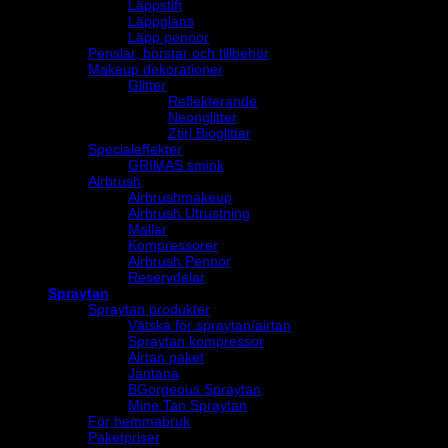
Läppstift
Läppglans
Läpp pennor
Penslar, borstar och tillbehör
Makeup dekorationer
Glitter
Reflekterande
Neonglitter
Ztirl Bioglitter
Specialeffekter
GRIMAS smink
Airbrush
Airbrushmakeup
Airbrush Utrustning
Mallar
Kompressorer
Airbrush Pennor
Reservdelar
Spraytan
Spraytan produkter
Vätska för spraytan/airtan
Spraytan kompressor
Airtan paket
Jantana
BGorgeous Spraytan
Mine Tan Spraytan
För hemmabruk
Paketpriser