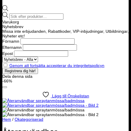
Products
search
Varukorg
Nyhetsbrev
Missa inte erbjudanden, Rabattkoder, VIP-inbjudningar, Utbildningar,
Nyheter etc!
Förnamn
Efternamn
Epost
Genom att fortsätta accepterar du integritetspolicyn
Dela denna sida
-66%
Lägg till Önskelistan
Hem
/
Okategoriserad