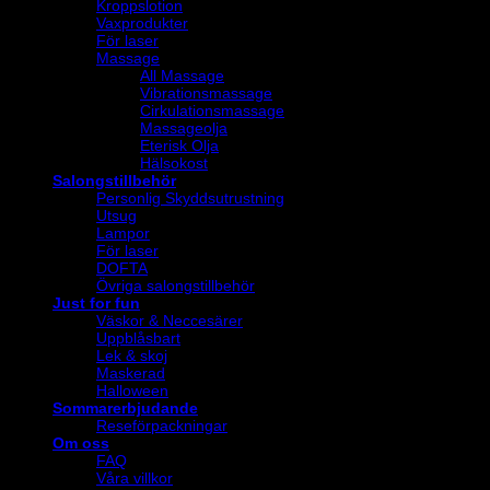
Kroppslotion
Vaxprodukter
För laser
Massage
All Massage
Vibrationsmassage
Cirkulationsmassage
Massageolja
Eterisk Olja
Hälsokost
Salongstillbehör
Personlig Skyddsutrustning
Utsug
Lampor
För laser
DOFTA
Övriga salongstillbehör
Just for fun
Väskor & Neccesärer
Uppblåsbart
Lek & skoj
Maskerad
Halloween
Sommarerbjudande
Reseförpackningar
Om oss
FAQ
Våra villkor