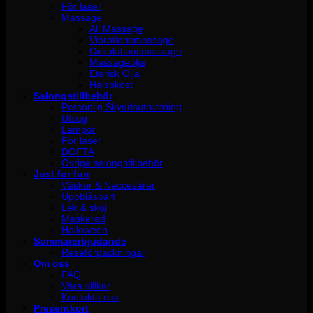
För laser
Massage
All Massage
Vibrationsmassage
Cirkulationsmassage
Massageolja
Eterisk Olja
Hälsokost
Salongstillbehör
Personlig Skyddsutrustning
Utsug
Lampor
För laser
DOFTA
Övriga salongstillbehör
Just for fun
Väskor & Neccesärer
Uppblåsbart
Lek & skoj
Maskerad
Halloween
Sommarerbjudande
Reseförpackningar
Om oss
FAQ
Våra villkor
Kontakta oss
Presentkort