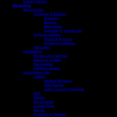
Image Column
Hårstyling
Allt inom hår
Schampo & Balsam
Schampo
Balsam
Hårmasker
Speciellt för blonda hår
Stylingprodukter
Grund & Primers
Finishing produkter
Hårbotten
Hårtillbehör
Borstar och Kammar
Klämmor & Clips
Hårsnoddar
Hårdekorationer
Varumärken hår
LANZA
Healing Moisture
CBD Revive
Color Care & Preserving
REF
Revlon
Moroccanoil
L´oréal Paris
Neccin
Grazette of Sweden