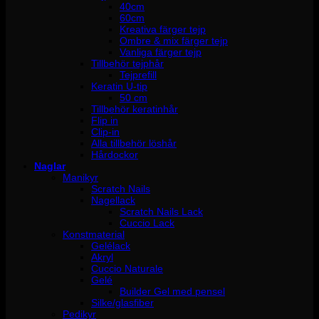
40cm
60cm
Kreativa färger tejp
Ombre & mix färger tejp
Vanliga färger tejp
Tillbehör tejphår
Tejprefill
Keratin U-tip
50 cm
Tillbehör keratinhår
Flip in
Clip-in
Alla tillbehör löshår
Hårdockor
Naglar
Manikyr
Scratch Nails
Nagellack
Scratch Nails Lack
Cuccio Lack
Konstmaterial
Gelélack
Akryl
Cuccio Naturale
Gelé
Builder Gel med pensel
Silke/glasfiber
Pedikyr