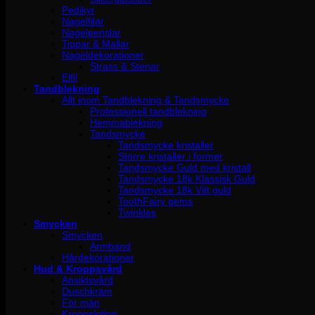
Pedikyr
Nagelfilar
Nagelpenslar
Tippar & Mallar
Nageldekorationer
Strass & Stenar
Elfil
Tandblekning
Allt inom Tandblekning & Tandsmycke
Professionell tandblekning
Hemmablekning
Tandsmycke
Tandsmycke kristaller
Större kristaller i former
Tandsmycke Guld med kristall
Tandsmycke 18k Klassisk Guld
Tandsmycke 18k Vitt guld
ToothFairy gems
Twinkles
Smycken
Smycken
Armband
Hårdekorationer
Hud & Kroppsvård
Ansiktsvård
Duschkräm
För män
Kroppslotion