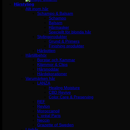
Hårstyling
Allt inom hår
Schampo & Balsam
Schampo
Balsam
Hårmasker
Speciellt för blonda hår
Stylingprodukter
Grund & Primers
Finishing produkter
Hårbotten
Hårtillbehör
Borstar och Kammar
Klämmor & Clips
Hårsnoddar
Hårdekorationer
Varumärken hår
LANZA
Healing Moisture
CBD Revive
Color Care & Preserving
REF
Revlon
Moroccanoil
L´oréal Paris
Neccin
Grazette of Sweden
Löshår