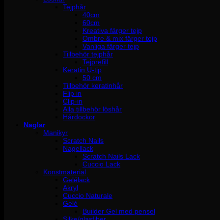
Tejphår
40cm
60cm
Kreativa färger tejp
Ombre & mix färger tejp
Vanliga färger tejp
Tillbehör tejphår
Tejprefill
Keratin U-tip
50 cm
Tillbehör keratinhår
Flip in
Clip-in
Alla tillbehör löshår
Hårdockor
Naglar
Manikyr
Scratch Nails
Nagellack
Scratch Nails Lack
Cuccio Lack
Konstmaterial
Gelélack
Akryl
Cuccio Naturale
Gelé
Builder Gel med pensel
Silke/glasfiber