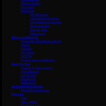
Vaxprodukter
För laser
Massage
All Massage
Vibrationsmassage
Cirkulationsmassage
Massageolja
Eterisk Olja
Hälsokost
Salongstillbehör
Personlig Skyddsutrustning
Utsug
Lampor
För laser
DOFTA
Övriga salongstillbehör
Just for fun
Väskor & Neccesärer
Uppblåsbart
Lek & skoj
Maskerad
Halloween
Sommarerbjudande
Reseförpackningar
Om oss
FAQ
Våra villkor
Kontakta oss