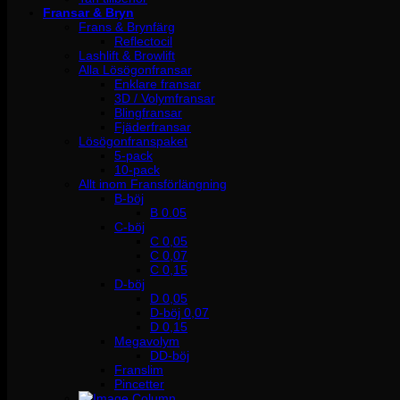
Fransar & Bryn
Frans & Brynfärg
Reflectocil
Lashlift & Browlift
Alla Lösögonfransar
Enklare fransar
3D / Volymfransar
Blingfransar
Fjäderfransar
Lösögonfranspaket
5-pack
10-pack
Allt inom Fransförlängning
B-böj
B 0.05
C-böj
C 0,05
C 0,07
C 0,15
D-böj
D 0,05
D-böj 0,07
D 0,15
Megavolym
DD-böj
Franslim
Pincetter