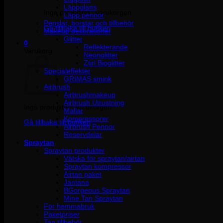
Läppglans
Inga produkter i varukorgen.
Läpp pennor
Penslar, borstar och tillbehör
Gå tillbaka till butiken
Makeup dekorationer
Glitter
0
Reflekterande
Varukorg
Neonglitter
Ztirl Bioglitter
Specialeffekter
GRIMAS smink
Airbrush
Airbrushmakeup
Airbrush Utrustning
Inga produkter i varukorgen.
Mallar
Kompressorer
Gå tillbaka till butiken
Airbrush Pennor
Reservdelar
Spraytan
Spraytan produkter
Vätska för spraytan/airtan
Spraytan kompressor
Airtan paket
Jantana
BGorgeous Spraytan
Mine Tan Spraytan
För hemmabruk
Paketpriser
Tan tillbehör