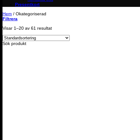
Presentkort
Hem
/
Okategoriserad
Filtrera
Visar 1–20 av 61 resultat
Sök produkt