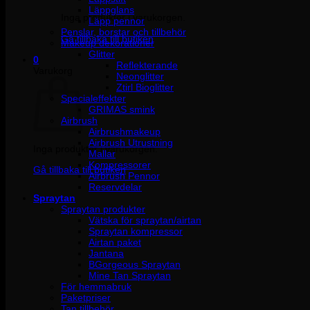
Läppglans
Inga produkter i varukorgen.
Läpp pennor
Penslar, borstar och tillbehör
Gå tillbaka till butiken
Makeup dekorationer
Glitter
0
Reflekterande
Varukorg
Neonglitter
Ztirl Bioglitter
Specialeffekter
GRIMAS smink
Airbrush
Airbrushmakeup
Airbrush Utrustning
Inga produkter i varukorgen.
Mallar
Kompressorer
Gå tillbaka till butiken
Airbrush Pennor
Reservdelar
Spraytan
Spraytan produkter
Vätska för spraytan/airtan
Spraytan kompressor
Airtan paket
Jantana
BGorgeous Spraytan
Mine Tan Spraytan
För hemmabruk
Paketpriser
Tan tillbehör