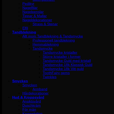
Pedikyr
Nagelfilar
Nagelpenslar
Tippar & Mallar
Nageldekorationer
Strass & Stenar
Elfil
Tandblekning
Allt inom Tandblekning & Tandsmycke
Professionell tandblekning
Hemmablekning
Tandsmycke
Tandsmycke kristaller
Större kristaller i former
Tandsmycke Guld med kristall
Tandsmycke 18k Klassisk Guld
Tandsmycke 18k Vitt guld
ToothFairy gems
Twinkles
Smycken
Smycken
Armband
Hårdekorationer
Hud & Kroppsvård
Ansiktsvård
Duschkräm
För män
Kroppslotion