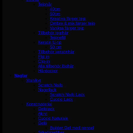
Tejphår
40cm
60cm
Kreativa färger tejp
Ombre & mix färger tejp
Vanliga färger tejp
Tillbehör tejphår
Tejprefill
Keratin U-tip
50 cm
Tillbehör keratinhår
Flip in
Clip-in
Alla tillbehör löshår
Hårdockor
Naglar
Manikyr
Scratch Nails
Nagellack
Scratch Nails Lack
Cuccio Lack
Konstmaterial
Gelélack
Akryl
Cuccio Naturale
Gelé
Builder Gel med pensel
Silke/glasfiber