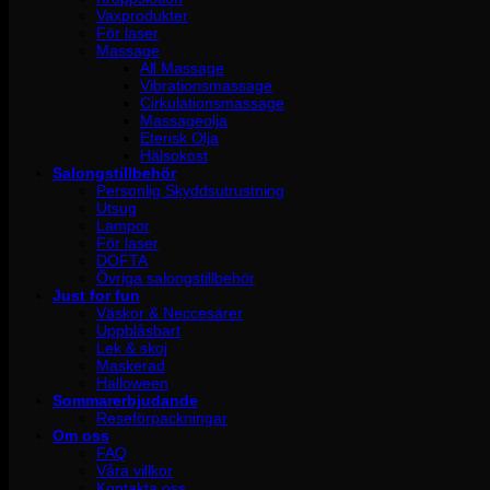
Vaxprodukter
För laser
Massage
All Massage
Vibrationsmassage
Cirkulationsmassage
Massageolja
Eterisk Olja
Hälsokost
Salongstillbehör
Personlig Skyddsutrustning
Utsug
Lampor
För laser
DOFTA
Övriga salongstillbehör
Just for fun
Väskor & Neccesärer
Uppblåsbart
Lek & skoj
Maskerad
Halloween
Sommarerbjudande
Reseförpackningar
Om oss
FAQ
Våra villkor
Kontakta oss