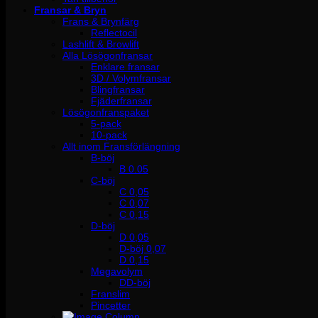
Fransar & Bryn
Frans & Brynfärg
Reflectocil
Lashlift & Browlift
Alla Lösögonfransar
Enklare fransar
3D / Volymfransar
Blingfransar
Fjäderfransar
Lösögonfranspaket
5-pack
10-pack
Allt inom Fransförlängning
B-böj
B 0.05
C-böj
C 0,05
C 0,07
C 0,15
D-böj
D 0,05
D-böj 0,07
D 0,15
Megavolym
DD-böj
Franslim
Pincetter