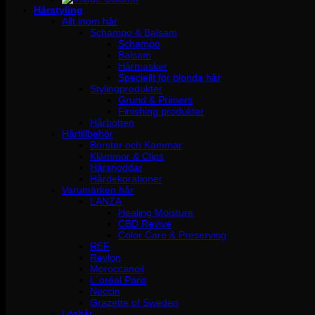
Hårstyling
Allt inom hår
Schampo & Balsam
Schampo
Balsam
Hårmasker
Speciellt för blonda hår
Stylingprodukter
Grund & Primers
Finishing produkter
Hårbotten
Hårtillbehör
Borstar och Kammar
Klämmor & Clips
Hårsnoddar
Hårdekorationer
Varumärken hår
LANZA
Healing Moisture
CBD Revive
Color Care & Preserving
REF
Revlon
Moroccanoil
L´oréal Paris
Neccin
Grazette of Sweden
Löshår