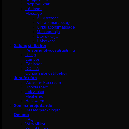
Vaxprodukter
För laser
Massage
All Massage
Vibrationsmassage
Cirkulationsmassage
Massageolja
Eterisk Olja
Hälsokost
Salongstillbehör
Personlig Skyddsutrustning
Utsug
Lampor
För laser
DOFTA
Övriga salongstillbehör
Just for fun
Väskor & Neccesärer
Uppblåsbart
Lek & skoj
Maskerad
Halloween
Sommarerbjudande
Reseförpackningar
Om oss
FAQ
Våra villkor
Kontakta oss