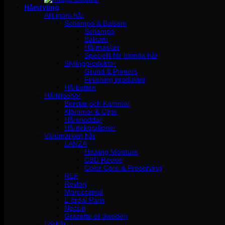
Hårstyling
Allt inom hår
Schampo & Balsam
Schampo
Balsam
Hårmasker
Speciellt för blonda hår
Stylingprodukter
Grund & Primers
Finishing produkter
Hårbotten
Hårtillbehör
Borstar och Kammar
Klämmor & Clips
Hårsnoddar
Hårdekorationer
Varumärken hår
LANZA
Healing Moisture
CBD Revive
Color Care & Preserving
REF
Revlon
Moroccanoil
L´oréal Paris
Neccin
Grazette of Sweden
Löshår