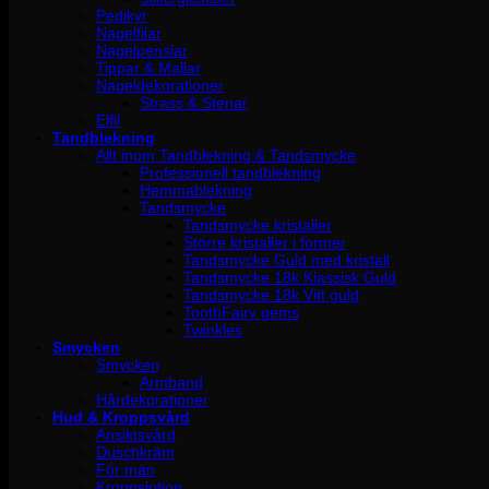
Pedikyr
Nagelfilar
Nagelpenslar
Tippar & Mallar
Nageldekorationer
Strass & Stenar
Elfil
Tandblekning
Allt inom Tandblekning & Tandsmycke
Professionell tandblekning
Hemmablekning
Tandsmycke
Tandsmycke kristaller
Större kristaller i former
Tandsmycke Guld med kristall
Tandsmycke 18k Klassisk Guld
Tandsmycke 18k Vitt guld
ToothFairy gems
Twinkles
Smycken
Smycken
Armband
Hårdekorationer
Hud & Kroppsvård
Ansiktsvård
Duschkräm
För män
Kroppslotion