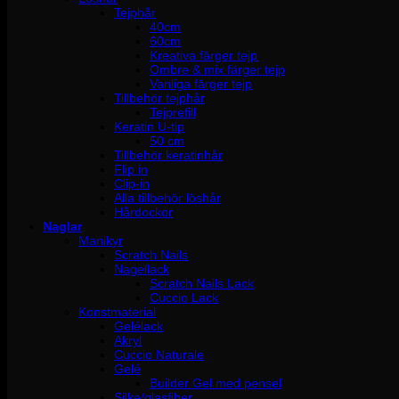
Tejphår
40cm
60cm
Kreativa färger tejp
Ombre & mix färger tejp
Vanliga färger tejp
Tillbehör tejphår
Tejprefill
Keratin U-tip
50 cm
Tillbehör keratinhår
Flip in
Clip-in
Alla tillbehör löshår
Hårdockor
Naglar
Manikyr
Scratch Nails
Nagellack
Scratch Nails Lack
Cuccio Lack
Konstmaterial
Gelélack
Akryl
Cuccio Naturale
Gelé
Builder Gel med pensel
Silke/glasfiber