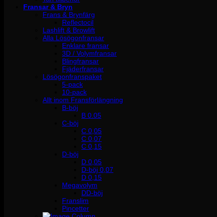
Fransar & Bryn
Frans & Brynfärg
Reflectocil
Lashlift & Browlift
Alla Lösögonfransar
Enklare fransar
3D / Volymfransar
Blingfransar
Fjäderfransar
Lösögonfranspaket
5-pack
10-pack
Allt inom Fransförlängning
B-böj
B 0.05
C-böj
C 0,05
C 0,07
C 0,15
D-böj
D 0,05
D-böj 0,07
D 0,15
Megavolym
DD-böj
Franslim
Pincetter