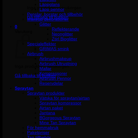
Läppglans
Inga produkter i varukorgen.
Läpp pennor
Penslar, borstar och tillbehör
Gå tillbaka till butiken
Makeup dekorationer
Glitter
0
Reflekterande
Varukorg
Neonglitter
Ztirl Bioglitter
Specialeffekter
GRIMAS smink
Airbrush
Airbrushmakeup
Airbrush Utrustning
Inga produkter i varukorgen.
Mallar
Kompressorer
Gå tillbaka till butiken
Airbrush Pennor
Reservdelar
Spraytan
Spraytan produkter
Vätska för spraytan/airtan
Spraytan kompressor
Airtan paket
Jantana
BGorgeous Spraytan
Mine Tan Spraytan
För hemmabruk
Paketpriser
Tan tillbehör