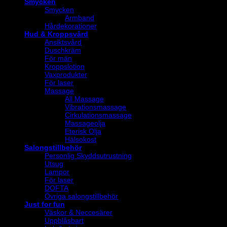
Smycken
Smycken
Armband
Hårdekorationer
Hud & Kroppsvård
Ansiktsvård
Duschkräm
För män
Kroppslotion
Vaxprodukter
För laser
Massage
All Massage
Vibrationsmassage
Cirkulationsmassage
Massageolja
Eterisk Olja
Hälsokost
Salongstillbehör
Personlig Skyddsutrustning
Utsug
Lampor
För laser
DOFTA
Övriga salongstillbehör
Just for fun
Väskor & Neccesärer
Uppblåsbart