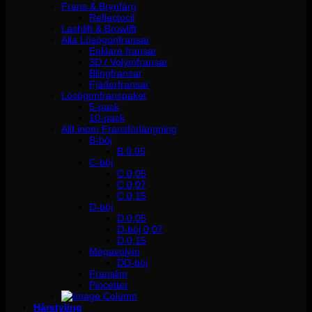
Frans & Brynfärg
Reflectocil
Lashlift & Browlift
Alla Lösögonfransar
Enklare fransar
3D / Volymfransar
Blingfransar
Fjäderfransar
Lösögonfranspaket
5-pack
10-pack
Allt inom Fransförlängning
B-böj
B 0.05
C-böj
C 0,05
C 0,07
C 0,15
D-böj
D 0,05
D-böj 0,07
D 0,15
Megavolym
DD-böj
Franslim
Pincetter
Hårstyling