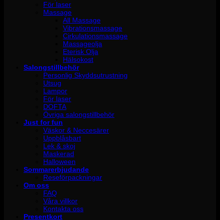
För laser
Massage
All Massage
Vibrationsmassage
Cirkulationsmassage
Massageolja
Eterisk Olja
Hälsokost
Salongstillbehör
Personlig Skyddsutrustning
Utsug
Lampor
För laser
DOFTA
Övriga salongstillbehör
Just for fun
Väskor & Neccesärer
Uppblåsbart
Lek & skoj
Maskerad
Halloween
Sommarerbjudande
Reseförpackningar
Om oss
FAQ
Våra villkor
Kontakta oss
Presentkort