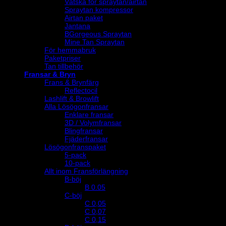
Vätska för spraytan/airtan
Spraytan kompressor
Airtan paket
Jantana
BGorgeous Spraytan
Mine Tan Spraytan
För hemmabruk
Paketpriser
Tan tillbehör
Fransar & Bryn
Frans & Brynfärg
Reflectocil
Lashlift & Browlift
Alla Lösögonfransar
Enklare fransar
3D / Volymfransar
Blingfransar
Fjäderfransar
Lösögonfranspaket
5-pack
10-pack
Allt inom Fransförlängning
B-böj
B 0.05
C-böj
C 0,05
C 0,07
C 0,15