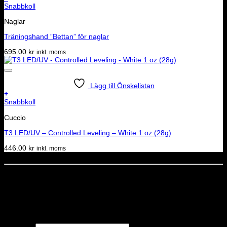
Snabbkoll
Naglar
Träningshand ”Bettan” för naglar
695.00
kr
inkl. moms
Lägg till Önskelistan
+
Snabbkoll
Cuccio
T3 LED/UV – Controlled Leveling – White 1 oz (28g)
446.00
kr
inkl. moms
Dela denna sida
STOLT MEDLEM I
Nyhetsbrev
Missa inga erbjudanden eller nyheter!