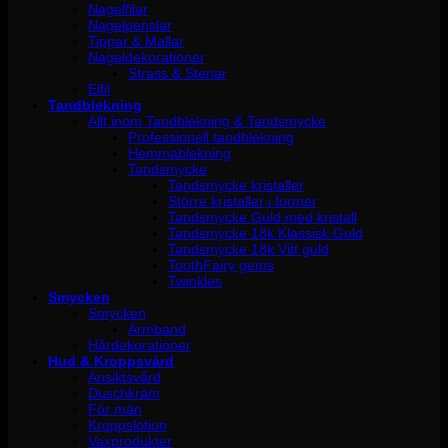
Nagelfilar
Nagelpenslar
Tippar & Mallar
Nageldekorationer
Strass & Stenar
Elfil
Tandblekning
Allt inom Tandblekning & Tandsmycke
Professionell tandblekning
Hemmablekning
Tandsmycke
Tandsmycke kristaller
Större kristaller i former
Tandsmycke Guld med kristall
Tandsmycke 18k Klassisk Guld
Tandsmycke 18k Vitt guld
ToothFairy gems
Twinkles
Smycken
Smycken
Armband
Hårdekorationer
Hud & Kroppsvård
Ansiktsvård
Duschkräm
För män
Kroppslotion
Vaxprodukter