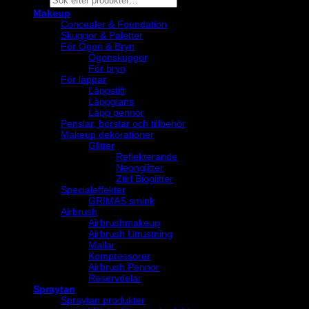
search
Makeup
Concealer & Foundation
Skuggor & Paletter
För Ögon & Bryn
Ögonskuggor
För bryn
För läppar
Läppstift
Läppglans
Läpp pennor
Penslar, borstar och tillbehör
Makeup dekorationer
Glitter
Reflekterande
Neonglitter
Ztirl Bioglitter
Specialeffekter
GRIMAS smink
Airbrush
Airbrushmakeup
Airbrush Utrustning
Mallar
Kompressorer
Airbrush Pennor
Reservdelar
Spraytan
Spraytan produkter