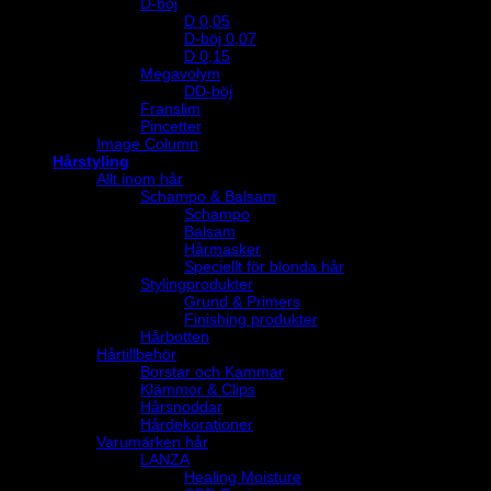
D-böj
D 0,05
D-böj 0,07
D 0,15
Megavolym
DD-böj
Franslim
Pincetter
Image Column
Hårstyling
Allt inom hår
Schampo & Balsam
Schampo
Balsam
Hårmasker
Speciellt för blonda hår
Stylingprodukter
Grund & Primers
Finishing produkter
Hårbotten
Hårtillbehör
Borstar och Kammar
Klämmor & Clips
Hårsnoddar
Hårdekorationer
Varumärken hår
LANZA
Healing Moisture