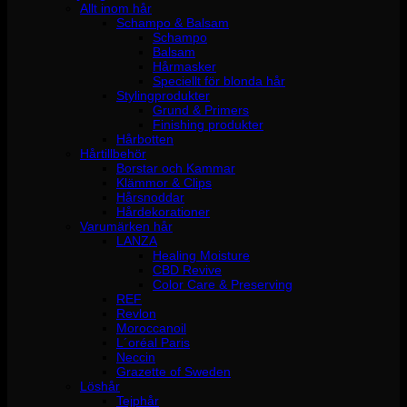
Allt inom hår
Schampo & Balsam
Schampo
Balsam
Hårmasker
Speciellt för blonda hår
Stylingprodukter
Grund & Primers
Finishing produkter
Hårbotten
Hårtillbehör
Borstar och Kammar
Klämmor & Clips
Hårsnoddar
Hårdekorationer
Varumärken hår
LANZA
Healing Moisture
CBD Revive
Color Care & Preserving
REF
Revlon
Moroccanoil
L´oréal Paris
Neccin
Grazette of Sweden
Löshår
Tejphår