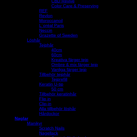
CBD Revive
Color Care & Preserving
REF
Revlon
Moroccanoil
L´oréal Paris
Neccin
Grazette of Sweden
Löshår
Tejphår
40cm
60cm
Kreativa färger tejp
Ombre & mix färger tejp
Vanliga färger tejp
Tillbehör tejphår
Tejprefill
Keratin U-tip
50 cm
Tillbehör keratinhår
Flip in
Clip-in
Alla tillbehör löshår
Hårdockor
Naglar
Manikyr
Scratch Nails
Nagellack