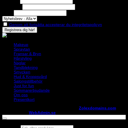
Förnamn
Efternamn
Epost
Genom att fortsätta accepterar du integritetspolicyn
Makeup
Spraytan
Fransar & Bryn
Hårstyling
Naglar
Tandblekning
Smycken
Hud & Kroppsvård
Salongstillbehör
Just for fun
Sommarerbjudande
Om oss
Presentkort
Copyright ©
StylistShopen.se
. Hosted at
Zolexdomains.com
maintained by
WebAdmin.se
Products