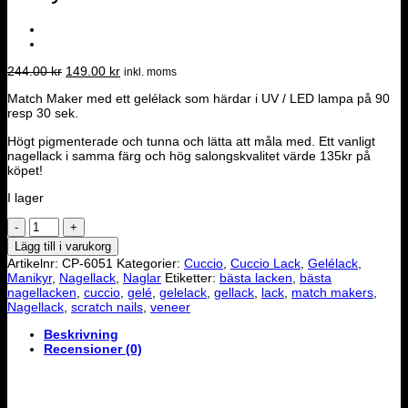
Det
Det
244.00
kr
149.00
kr
inkl. moms
ursprungliga
nuvarande
Match Maker med ett gelélack som härdar i UV / LED lampa på 90
priset
priset
resp 30 sek.
var:
är:
244.00 kr.
149.00 kr.
Högt pigmenterade och tunna och lätta att måla med. Ett vanligt
nagellack i samma färg och hög salongskvalitet värde 135kr på
köpet!
I lager
Cuccio
Match
Lägg till i varukorg
Makers
Artikelnr:
CP-6051
Kategorier:
Cuccio
,
Cuccio Lack
,
Gelélack
,
-
Manikyr
,
Nagellack
,
Naglar
Etiketter:
bästa lacken
,
bästa
2AM
nagellacken
,
cuccio
,
gelé
,
gelelack
,
gellack
,
lack
,
match makers
,
in
Nagellack
,
scratch nails
,
veneer
Hollywood
mängd
Beskrivning
Recensioner (0)