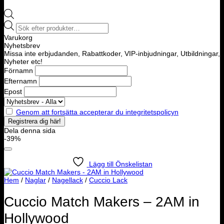
Products
search
Varukorg
Nyhetsbrev
Missa inte erbjudanden, Rabattkoder, VIP-inbjudningar, Utbildningar,
Nyheter etc!
Förnamn
Efternamn
Epost
Genom att fortsätta accepterar du integritetspolicyn
Dela denna sida
-39%
Lägg till Önskelistan
Hem
/
Naglar
/
Nagellack
/
Cuccio Lack
Cuccio Match Makers – 2AM in
Hollywood