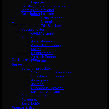
Läpp pennor
Penslar, borstar och tillbehör
Inga produkter i varukorgen.
Makeup dekorationer
Gå tillbaka till butiken
Glitter
Reflekterande
0
Neonglitter
Varukorg
Ztirl Bioglitter
Specialeffekter
GRIMAS smink
Airbrush
Airbrushmakeup
Airbrush Utrustning
Mallar
Inga produkter i varukorgen.
Kompressorer
Airbrush Pennor
Gå tillbaka till butiken
Reservdelar
Spraytan
Spraytan produkter
Vätska för spraytan/airtan
Spraytan kompressor
Airtan paket
Jantana
BGorgeous Spraytan
Mine Tan Spraytan
För hemmabruk
Paketpriser
Tan tillbehör
Fransar & Bryn