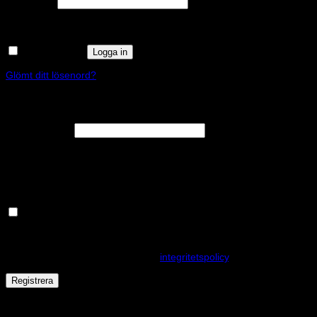
Lösenord
*
Kom ihåg mig
Logga in
Glömt ditt lösenord?
Registrera
Obligatoriskt
E-postadress
*
En länk för att ställa in ett nytt lösenord kommer att skickas till din e-
postadress.
Håll dig uppdaterad om nyheter och våra rea kampanjer
Dina personuppgifter kommer användas för att förbättra din
upplevelse på webbplatsen, hantera åtkomst till ditt konto och för
andra ändamål som beskrivs i vår
integritetspolicy
.
Registrera
Får det lov att vara en kaka eller två?