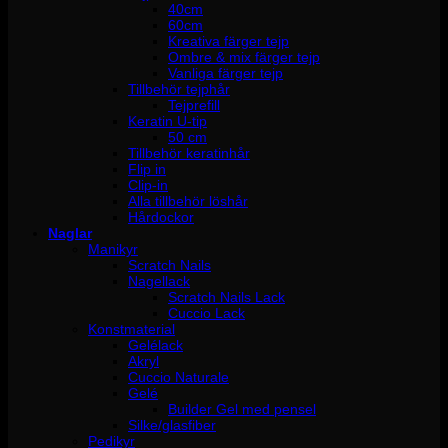
40cm
60cm
Kreativa färger tejp
Ombre & mix färger tejp
Vanliga färger tejp
Tillbehör tejphår
Tejprefill
Keratin U-tip
50 cm
Tillbehör keratinhår
Flip in
Clip-in
Alla tillbehör löshår
Hårdockor
Naglar
Manikyr
Scratch Nails
Nagellack
Scratch Nails Lack
Cuccio Lack
Konstmaterial
Gelélack
Akryl
Cuccio Naturale
Gelé
Builder Gel med pensel
Silke/glasfiber
Pedikyr