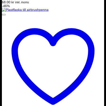
68.00
kr
inkl. moms
De
-46%
olika
alternativen
kan
väljas
på
produktsidan