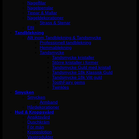
Nagelfilar
Nagelpenslar
Tippar & Mallar
Nageldekorationer
Strass & Stenar
Elfil
Tandblekning
Allt inom Tandblekning & Tandsmycke
Professionell tandblekning
Hemmablekning
Tandsmycke
Tandsmycke kristaller
Större kristaller i former
Tandsmycke Guld med kristall
Tandsmycke 18k Klassisk Guld
Tandsmycke 18k Vitt guld
ToothFairy gems
Twinkles
Smycken
Smycken
Armband
Hårdekorationer
Hud & Kroppsvård
Ansiktsvård
Duschkräm
För män
Kroppslotion
Vaxprodukter