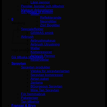
Läpp pennor
Inga produkter i varukorgen.
Penslar, borstar och tillbehör
Makeup dekorationer
Gå tillbaka till butiken
Glitter
Reflekterande
0
Neonglitter
Varukorg
Ztirl Bioglitter
Specialeffekter
GRIMAS smink
Airbrush
Airbrushmakeup
Airbrush Utrustning
Mallar
Inga produkter i varukorgen.
Kompressorer
Airbrush Pennor
Gå tillbaka till butiken
Reservdelar
Spraytan
Spraytan produkter
Vätska för spraytan/airtan
Spraytan kompressor
Airtan paket
Jantana
BGorgeous Spraytan
Mine Tan Spraytan
För hemmabruk
Paketpriser
Tan tillbehör
Fransar & Bryn