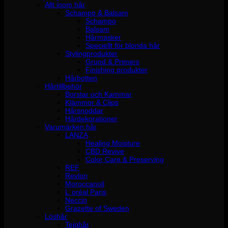
Allt inom hår
Schampo & Balsam
Schampo
Balsam
Hårmasker
Speciellt för blonda hår
Stylingprodukter
Grund & Primers
Finishing produkter
Hårbotten
Hårtillbehör
Borstar och Kammar
Klämmor & Clips
Hårsnoddar
Hårdekorationer
Varumärken hår
LANZA
Healing Moisture
CBD Revive
Color Care & Preserving
REF
Revlon
Moroccanoil
L´oréal Paris
Neccin
Grazette of Sweden
Löshår
Tejphår