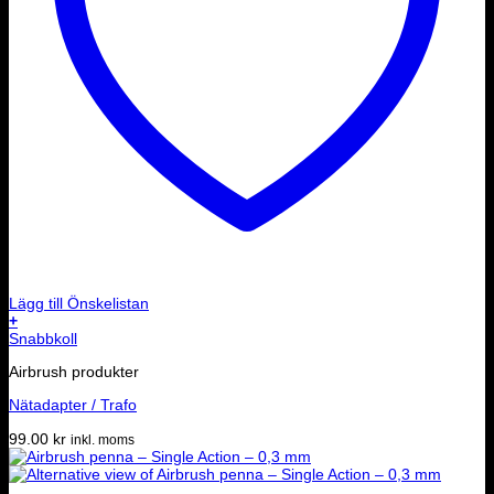
Lägg till Önskelistan
+
Snabbkoll
Airbrush produkter
Nätadapter / Trafo
99.00
kr
inkl. moms