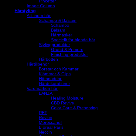
Pincetter
Image Column
Hårstyling
Allt inom hår
Schampo & Balsam
Schampo
Balsam
Hårmasker
Speciellt för blonda hår
Stylingprodukter
Grund & Primers
Finishing produkter
Hårbotten
Hårtillbehör
Borstar och Kammar
Klämmor & Clips
Hårsnoddar
Hårdekorationer
Varumärken hår
LANZA
Healing Moisture
CBD Revive
Color Care & Preserving
REF
Revlon
Moroccanoil
L´oréal Paris
Neccin