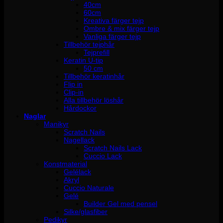
40cm
60cm
Kreativa färger tejp
Ombre & mix färger tejp
Vanliga färger tejp
Tillbehör tejphår
Tejprefill
Keratin U-tip
50 cm
Tillbehör keratinhår
Flip in
Clip-in
Alla tillbehör löshår
Hårdockor
Naglar
Manikyr
Scratch Nails
Nagellack
Scratch Nails Lack
Cuccio Lack
Konstmaterial
Gelélack
Akryl
Cuccio Naturale
Gelé
Builder Gel med pensel
Silke/glasfiber
Pedikyr