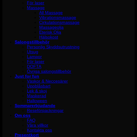
För laser
Massage
All Massage
Vibrationsmassage
Cirkulationsmassage
Massageolja
Eterisk Olja
Hälsokost
Salongstillbehör
Personlig Skyddsutrustning
Utsug
Lampor
För laser
DOFTA
Övriga salongstillbehör
Just for fun
Väskor & Neccesärer
Uppblåsbart
Lek & skoj
Maskerad
Halloween
Sommarerbjudande
Reseförpackningar
Om oss
FAQ
Våra villkor
Kontakta oss
Presentkort