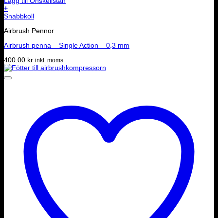
Lägg till Önskelistan
+
Snabbkoll
Airbrush Pennor
Airbrush penna – Single Action – 0,3 mm
400.00
kr
inkl. moms