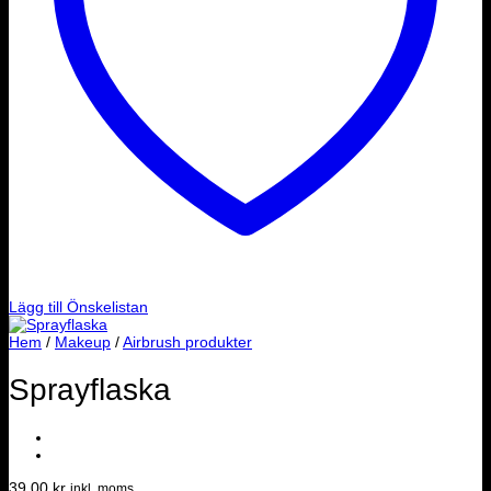
Lägg till Önskelistan
Hem
/
Makeup
/
Airbrush produkter
Sprayflaska
39.00
kr
inkl. moms