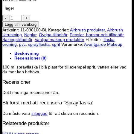
I lager
Sprayflaska
mängd
Lägg till i varukorg
Artikelnr:
11-030100-BL
Kategorier:
Airbrush produkter
,
Airbrush
Utrustning
,
Naglar
,
Övriga tillbehör
,
Penslar, borstar och tillbehör
,
Salongstillbehör
,
Vanliga makeup produkter
Etiketter:
flaska
,
ordning
,
pvc
,
sprayflaska
,
sprit
Varumärke:
Avantgarde Makeup
Beskrivning
Recensioner (0)
100 ml sprayflaska i blå plast för till exempel sprit, vatten eller vad
du mer kan behöva.
Recensioner
Det finns inga recensioner än.
Bli först med att recensera ”Sprayflaska”
Du måste vara
inloggad
för att skriva en recension.
Relaterade produkter