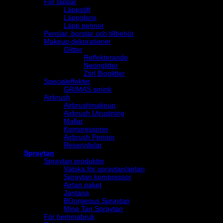
För läppar
Läppstift
Läppglans
Läpp pennor
Penslar, borstar och tillbehör
Makeup dekorationer
Glitter
Reflekterande
Neonglitter
Ztirl Bioglitter
Specialeffekter
GRIMAS smink
Airbrush
Airbrushmakeup
Airbrush Utrustning
Mallar
Kompressorer
Airbrush Pennor
Reservdelar
Spraytan
Spraytan produkter
Vätska för spraytan/airtan
Spraytan kompressor
Airtan paket
Jantana
BGorgeous Spraytan
Mine Tan Spraytan
För hemmabruk