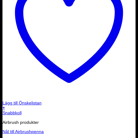
Lägg till Önskelistan
+
Den
Snabbkoll
här
Airbrush produkter
produkten
har
Nål till Airbrushpenna
flera
varianter.