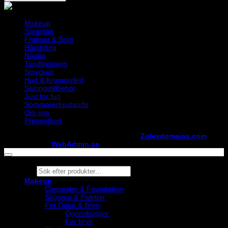
Makeup
Spraytan
Fransar & Bryn
Hårstyling
Naglar
Tandblekning
Smycken
Hud & Kroppsvård
Salongstillbehör
Just for fun
Sommarerbjudande
Om oss
Presentkort
Copyright ©
StylistShopen.se
. Hosted at
Zolexdomains.com
maintained by
WebAdmin.se
Products
search
Makeup
Concealer & Foundation
Skuggor & Paletter
För Ögon & Bryn
Ögonskuggor
För bryn