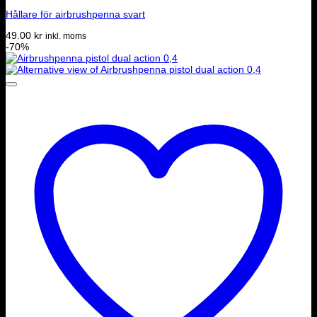
Hållare för airbrushpenna svart
49.00
kr
inkl. moms
-70%