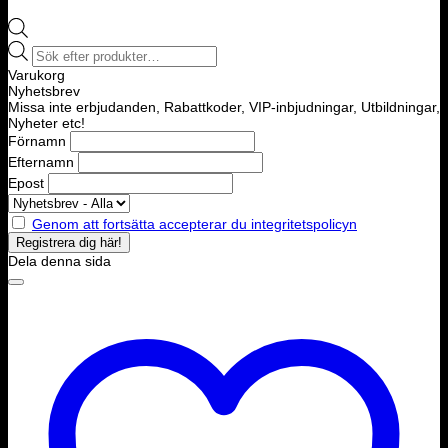
Products
search
Varukorg
Nyhetsbrev
Missa inte erbjudanden, Rabattkoder, VIP-inbjudningar, Utbildningar,
Nyheter etc!
Förnamn
Efternamn
Epost
Genom att fortsätta accepterar du integritetspolicyn
Dela denna sida