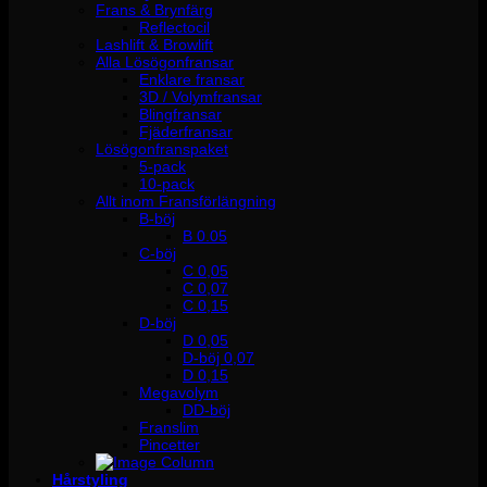
Frans & Brynfärg
Reflectocil
Lashlift & Browlift
Alla Lösögonfransar
Enklare fransar
3D / Volymfransar
Blingfransar
Fjäderfransar
Lösögonfranspaket
5-pack
10-pack
Allt inom Fransförlängning
B-böj
B 0.05
C-böj
C 0,05
C 0,07
C 0,15
D-böj
D 0,05
D-böj 0,07
D 0,15
Megavolym
DD-böj
Franslim
Pincetter
Hårstyling