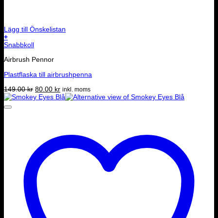
Lägg till Önskelistan
+
Snabbkoll
Airbrush Pennor
Plastflaska till airbrushpenna
Det
Det
149.00
kr
80.00
kr
inkl. moms
ursprungliga
nuvarande
priset
priset
var:
är:
149.00 kr.
80.00 kr.