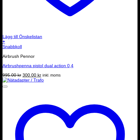
Lägg till Önskelistan
+
Snabbkoll
Airbrush Pennor
Airbrushpenna pistol dual action 0,4
Det
Det
995.00
kr
300.00
kr
inkl. moms
ursprungliga
nuvarande
priset
priset
var:
är:
995.00 kr.
300.00 kr.