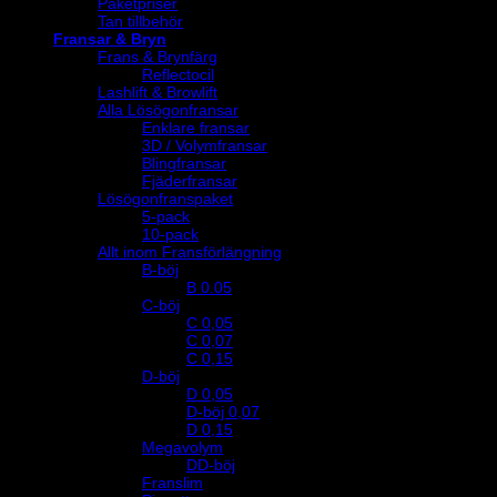
Paketpriser
Tan tillbehör
Fransar & Bryn
Frans & Brynfärg
Reflectocil
Lashlift & Browlift
Alla Lösögonfransar
Enklare fransar
3D / Volymfransar
Blingfransar
Fjäderfransar
Lösögonfranspaket
5-pack
10-pack
Allt inom Fransförlängning
B-böj
B 0.05
C-böj
C 0,05
C 0,07
C 0,15
D-böj
D 0,05
D-böj 0,07
D 0,15
Megavolym
DD-böj
Franslim