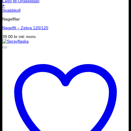
Lägg till Önskelistan
+
Snabbkoll
Nagelfilar
Nagelfil – Zebra 120/120
39.00
kr
inkl. moms