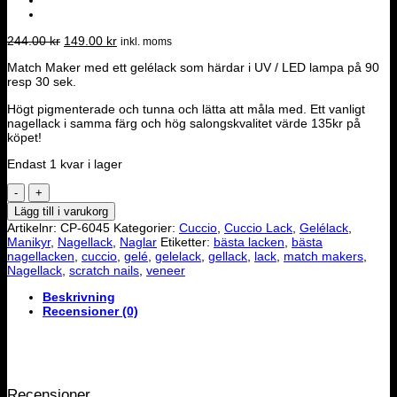
Det
Det
244.00
kr
149.00
kr
inkl. moms
ursprungliga
nuvarande
Match Maker med ett gelélack som härdar i UV / LED lampa på 90
priset
priset
resp 30 sek.
var:
är:
244.00 kr.
149.00 kr.
Högt pigmenterade och tunna och lätta att måla med. Ett vanligt
nagellack i samma färg och hög salongskvalitet värde 135kr på
köpet!
Endast 1 kvar i lager
Cuccio
Match
Lägg till i varukorg
Makers
Artikelnr:
CP-6045
Kategorier:
Cuccio
,
Cuccio Lack
,
Gelélack
,
-
Manikyr
,
Nagellack
,
Naglar
Etiketter:
bästa lacken
,
bästa
Glasgow
nagellacken
,
cuccio
,
gelé
,
gelelack
,
gellack
,
lack
,
match makers
,
Nights
Nagellack
,
scratch nails
,
veneer
mängd
Beskrivning
Recensioner (0)
Recensioner