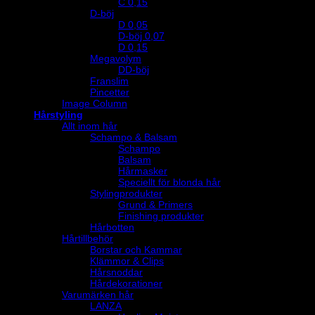
C 0,15
D-böj
D 0,05
D-böj 0,07
D 0,15
Megavolym
DD-böj
Franslim
Pincetter
Image Column
Hårstyling
Allt inom hår
Schampo & Balsam
Schampo
Balsam
Hårmasker
Speciellt för blonda hår
Stylingprodukter
Grund & Primers
Finishing produkter
Hårbotten
Hårtillbehör
Borstar och Kammar
Klämmor & Clips
Hårsnoddar
Hårdekorationer
Varumärken hår
LANZA