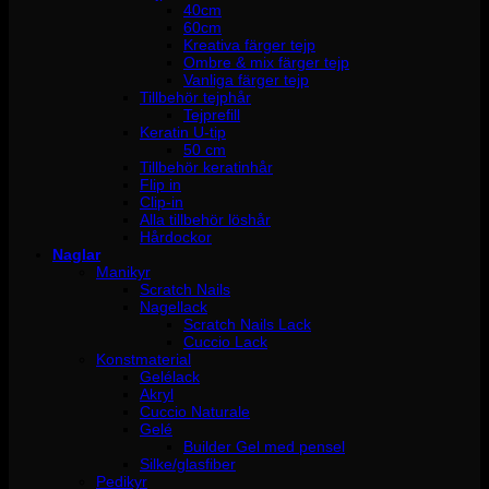
40cm
60cm
Kreativa färger tejp
Ombre & mix färger tejp
Vanliga färger tejp
Tillbehör tejphår
Tejprefill
Keratin U-tip
50 cm
Tillbehör keratinhår
Flip in
Clip-in
Alla tillbehör löshår
Hårdockor
Naglar
Manikyr
Scratch Nails
Nagellack
Scratch Nails Lack
Cuccio Lack
Konstmaterial
Gelélack
Akryl
Cuccio Naturale
Gelé
Builder Gel med pensel
Silke/glasfiber
Pedikyr