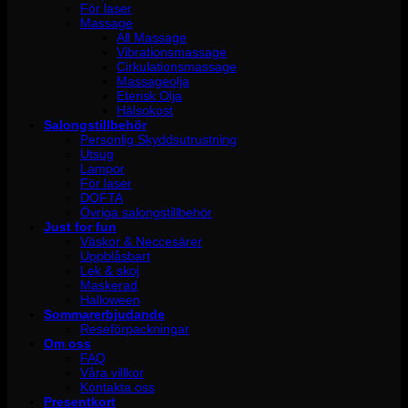
För laser
Massage
All Massage
Vibrationsmassage
Cirkulationsmassage
Massageolja
Eterisk Olja
Hälsokost
Salongstillbehör
Personlig Skyddsutrustning
Utsug
Lampor
För laser
DOFTA
Övriga salongstillbehör
Just for fun
Väskor & Neccesärer
Uppblåsbart
Lek & skoj
Maskerad
Halloween
Sommarerbjudande
Reseförpackningar
Om oss
FAQ
Våra villkor
Kontakta oss
Presentkort