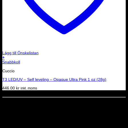
Lägg till Önskelistan
+
Snabbkoll
Cuccio
T3 LED/UV – Self leveling – Opaque Ultra Pink 1 oz (28g)
446.00
kr
inkl. moms
Dela denna sida
STOLT MEDLEM I
Nyhetsbrev