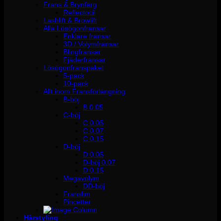
Frans & Brynfärg
Reflectocil
Lashlift & Browlift
Alla Lösögonfransar
Enklare fransar
3D / Volymfransar
Blingfransar
Fjäderfransar
Lösögonfranspaket
5-pack
10-pack
Allt inom Fransförlängning
B-böj
B 0.05
C-böj
C 0,05
C 0,07
C 0,15
D-böj
D 0,05
D-böj 0,07
D 0,15
Megavolym
DD-böj
Franslim
Pincetter
Hårstyling