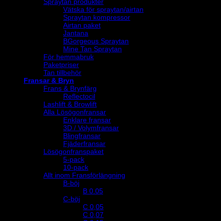
Spraytan produkter
Vätska för spraytan/airtan
Spraytan kompressor
Airtan paket
Jantana
BGorgeous Spraytan
Mine Tan Spraytan
För hemmabruk
Paketpriser
Tan tillbehör
Fransar & Bryn
Frans & Brynfärg
Reflectocil
Lashlift & Browlift
Alla Lösögonfransar
Enklare fransar
3D / Volymfransar
Blingfransar
Fjäderfransar
Lösögonfranspaket
5-pack
10-pack
Allt inom Fransförlängning
B-böj
B 0.05
C-böj
C 0,05
C 0,07