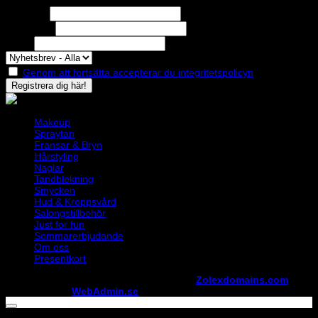
Missa inga erbjudanden eller nyheter!
Förnamn
Efternamn
Epost
Genom att fortsätta accepterar du integritetspolicyn
Makeup
Spraytan
Fransar & Bryn
Hårstyling
Naglar
Tandblekning
Smycken
Hud & Kroppsvård
Salongstillbehör
Just for fun
Sommarerbjudande
Om oss
Presentkort
Copyright ©
StylistShopen.se
. Hosted at
Zolexdomains.com
maintained by
WebAdmin.se