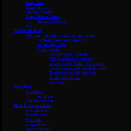
Nagelfilar
Nagelpenslar
Tippar & Mallar
Nageldekorationer
Strass & Stenar
Elfil
Tandblekning
Allt inom Tandblekning & Tandsmycke
Professionell tandblekning
Hemmablekning
Tandsmycke
Tandsmycke kristaller
Större kristaller i former
Tandsmycke Guld med kristall
Tandsmycke 18k Klassisk Guld
Tandsmycke 18k Vitt guld
ToothFairy gems
Twinkles
Smycken
Smycken
Armband
Hårdekorationer
Hud & Kroppsvård
Ansiktsvård
Duschkräm
För män
Kroppslotion
Vaxprodukter