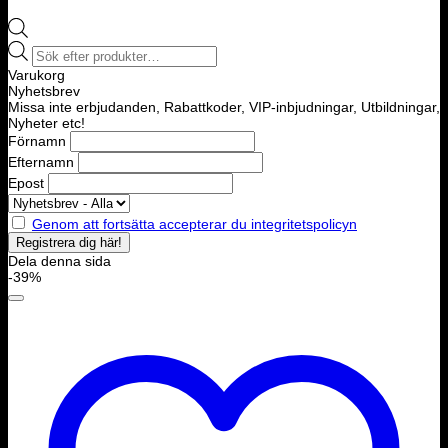
Products
search
Varukorg
Nyhetsbrev
Missa inte erbjudanden, Rabattkoder, VIP-inbjudningar, Utbildningar,
Nyheter etc!
Förnamn
Efternamn
Epost
Genom att fortsätta accepterar du integritetspolicyn
Dela denna sida
-39%