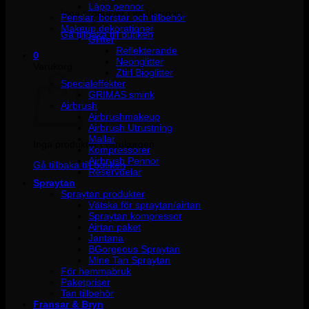
Läpp pennor
Inga produkter i varukorgen.
Penslar, borstar och tillbehör
Makeup dekorationer
Gå tillbaka till butiken
Glitter
Reflekterande
0
Neonglitter
Varukorg
Ztirl Bioglitter
Specialeffekter
GRIMAS smink
Airbrush
Airbrushmakeup
Airbrush Utrustning
Mallar
Inga produkter i varukorgen.
Kompressorer
Airbrush Pennor
Gå tillbaka till butiken
Reservdelar
Spraytan
Spraytan produkter
Vätska för spraytan/airtan
Spraytan kompressor
Airtan paket
Jantana
BGorgeous Spraytan
Mine Tan Spraytan
För hemmabruk
Paketpriser
Tan tillbehör
Fransar & Bryn