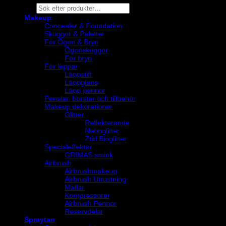
Products
search
Makeup
Concealer & Foundation
Skuggor & Paletter
För Ögon & Bryn
Ögonskuggor
För bryn
För läppar
Läppstift
Läppglans
Läpp pennor
Penslar, borstar och tillbehör
Makeup dekorationer
Glitter
Reflekterande
Neonglitter
Ztirl Bioglitter
Specialeffekter
GRIMAS smink
Airbrush
Airbrushmakeup
Airbrush Utrustning
Mallar
Kompressorer
Airbrush Pennor
Reservdelar
Spraytan