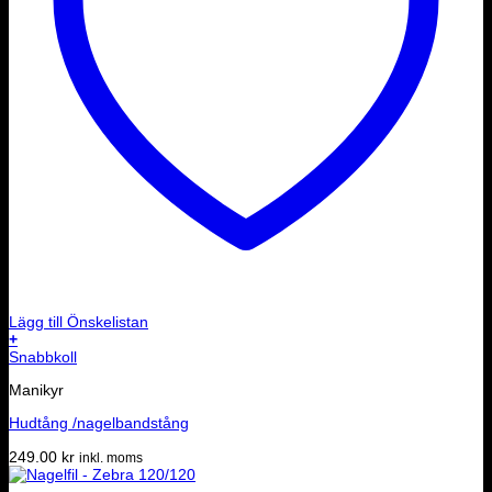
Lägg till Önskelistan
+
Snabbkoll
Manikyr
Hudtång /nagelbandstång
249.00
kr
inkl. moms