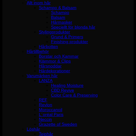
Allt inom hår
Schampo & Balsam
Schampo
Balsam
Hårmasker
Speciellt för blonda hår
Stylingprodukter
Grund & Primers
Finishing produkter
Hårbotten
Hårtillbehör
Borstar och Kammar
Klämmor & Clips
Hårsnoddar
Hårdekorationer
Varumärken hår
LANZA
Healing Moisture
CBD Revive
Color Care & Preserving
REF
Revlon
Moroccanoil
L´oréal Paris
Neccin
Grazette of Sweden
Löshår
Tejphår