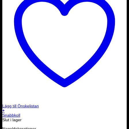
Lägg till Önskelistan
+
Snabbkoll
Slut i lager
Nageldekorationer