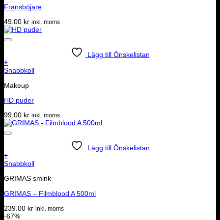
Fransböjare
49.00
kr
inkl. moms
Lägg till Önskelistan
+
Snabbkoll
Makeup
HD puder
99.00
kr
inkl. moms
Lägg till Önskelistan
+
Snabbkoll
GRIMAS smink
GRIMAS – Filmblood A 500ml
239.00
kr
inkl. moms
-67%