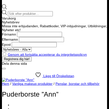
Products
search
Varukorg
Nyhetsbrev
Missa inte erbjudanden, Rabattkoder, VIP-inbjudningar, Utbildningar,
Nyheter etc!
Förnamn
Efternamn
Epost
Genom att fortsätta accepterar du integritetspolicyn
Dela denna sida
Lägg till Önskelistan
Hem
/
Vanliga makeup produkter
/
Penslar, borstar och tillbehör
Puderborste ”Ann”