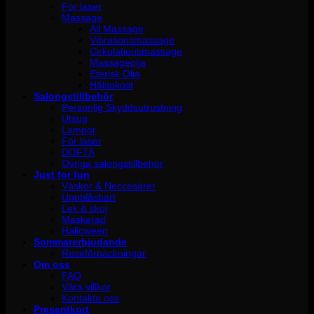
För laser
Massage
All Massage
Vibrationsmassage
Cirkulationsmassage
Massageolja
Eterisk Olja
Hälsokost
Salongstillbehör
Personlig Skyddsutrustning
Utsug
Lampor
För laser
DOFTA
Övriga salongstillbehör
Just for fun
Väskor & Neccesärer
Uppblåsbart
Lek & skoj
Maskerad
Halloween
Sommarerbjudande
Reseförpackningar
Om oss
FAQ
Våra villkor
Kontakta oss
Presentkort