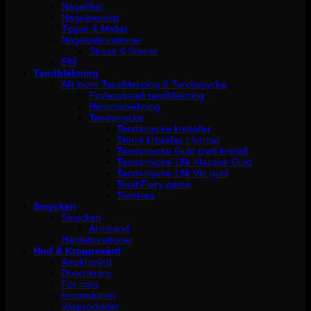
Nagelfilar
Nagelpenslar
Tippar & Mallar
Nageldekorationer
Strass & Stenar
Elfil
Tandblekning
Allt inom Tandblekning & Tandsmycke
Professionell tandblekning
Hemmablekning
Tandsmycke
Tandsmycke kristaller
Större kristaller i former
Tandsmycke Guld med kristall
Tandsmycke 18k Klassisk Guld
Tandsmycke 18k Vitt guld
ToothFairy gems
Twinkles
Smycken
Smycken
Armband
Hårdekorationer
Hud & Kroppsvård
Ansiktsvård
Duschkräm
För män
Kroppslotion
Vaxprodukter