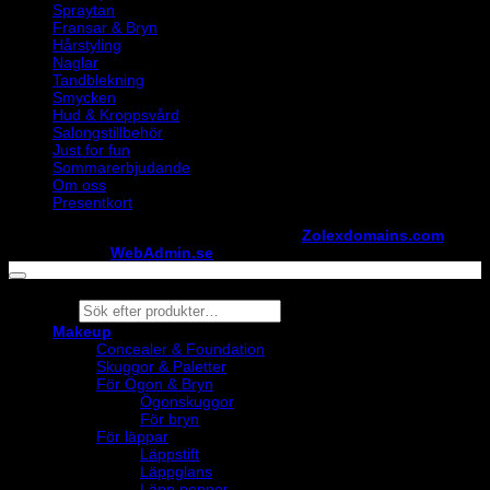
Spraytan
Fransar & Bryn
Hårstyling
Naglar
Tandblekning
Smycken
Hud & Kroppsvård
Salongstillbehör
Just for fun
Sommarerbjudande
Om oss
Presentkort
Copyright ©
StylistShopen.se
. Hosted at
Zolexdomains.com
maintained by
WebAdmin.se
Products
search
Makeup
Concealer & Foundation
Skuggor & Paletter
För Ögon & Bryn
Ögonskuggor
För bryn
För läppar
Läppstift
Läppglans
Läpp pennor