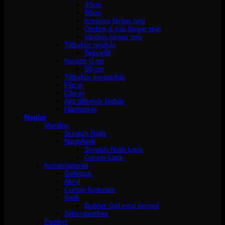
40cm
60cm
Kreativa färger tejp
Ombre & mix färger tejp
Vanliga färger tejp
Tillbehör tejphår
Tejprefill
Keratin U-tip
50 cm
Tillbehör keratinhår
Flip in
Clip-in
Alla tillbehör löshår
Hårdockor
Naglar
Manikyr
Scratch Nails
Nagellack
Scratch Nails Lack
Cuccio Lack
Konstmaterial
Gelélack
Akryl
Cuccio Naturale
Gelé
Builder Gel med pensel
Silke/glasfiber
Pedikyr