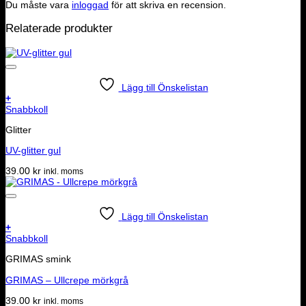
Du måste vara
inloggad
för att skriva en recension.
Relaterade produkter
Lägg till Önskelistan
+
Snabbkoll
Glitter
UV-glitter gul
39.00
kr
inkl. moms
Lägg till Önskelistan
+
Snabbkoll
GRIMAS smink
GRIMAS – Ullcrepe mörkgrå
39.00
kr
inkl. moms