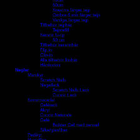
60cm
Kreativa färger tejp
Ombre & mix färger tejp
Vanliga färger tejp
Tillbehör tejphår
Tejprefill
Keratin U-tip
50 cm
Tillbehör keratinhår
Flip in
Clip-in
Alla tillbehör löshår
Hårdockor
Naglar
Manikyr
Scratch Nails
Nagellack
Scratch Nails Lack
Cuccio Lack
Konstmaterial
Gelélack
Akryl
Cuccio Naturale
Gelé
Builder Gel med pensel
Silke/glasfiber
Pedikyr
Nagelfilar