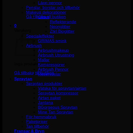
Läpp pennor
Penslar, borstar och tillbehör
Inga produkter i varukorgen.
Makeup dekorationer
Gå tillbaka till butiken
Glitter
Reflekterande
0
Neonglitter
Varukorg
Ztirl Bioglitter
Specialeffekter
GRIMAS smink
Airbrush
Airbrushmakeup
Airbrush Utrustning
Mallar
Inga produkter i varukorgen.
Kompressorer
Airbrush Pennor
Gå tillbaka till butiken
Reservdelar
Spraytan
Spraytan produkter
Vätska för spraytan/airtan
Spraytan kompressor
Airtan paket
Jantana
BGorgeous Spraytan
Mine Tan Spraytan
För hemmabruk
Paketpriser
Tan tillbehör
Fransar & Bryn