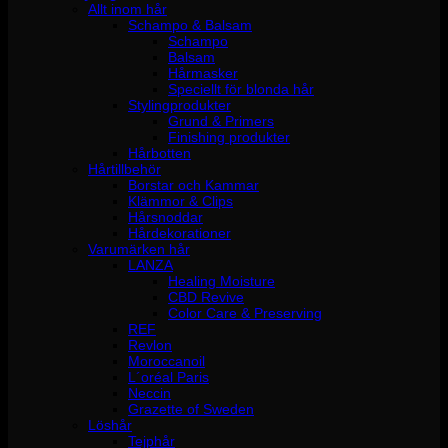
Allt inom hår
Schampo & Balsam
Schampo
Balsam
Hårmasker
Speciellt för blonda hår
Stylingprodukter
Grund & Primers
Finishing produkter
Hårbotten
Hårtillbehör
Borstar och Kammar
Klämmor & Clips
Hårsnoddar
Hårdekorationer
Varumärken hår
LANZA
Healing Moisture
CBD Revive
Color Care & Preserving
REF
Revlon
Moroccanoil
L´oréal Paris
Neccin
Grazette of Sweden
Löshår
Tejphår