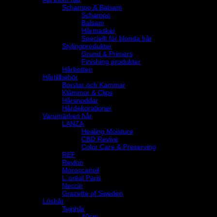
Schampo & Balsam
Schampo
Balsam
Hårmasker
Speciellt för blonda hår
Stylingprodukter
Grund & Primers
Finishing produkter
Hårbotten
Hårtillbehör
Borstar och Kammar
Klämmor & Clips
Hårsnoddar
Hårdekorationer
Varumärken hår
LANZA
Healing Moisture
CBD Revive
Color Care & Preserving
REF
Revlon
Moroccanoil
L´oréal Paris
Neccin
Grazette of Sweden
Löshår
Tejphår
40cm