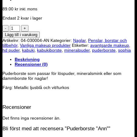
89.00
kr
inkl. moms
Endast 2 kvar i lager
Puderborste
"Ann"
Lägg till i varukorg
mängd
Artikelnr:
04-030004-AN
Kategorier:
Naglar
,
Penslar, borstar och
tillbehör
,
Vanliga makeup produkter
Etiketter:
avantgarde makeup
,
hd puder
,
kabuki
,
kabukiborste
,
mineralpuder
,
puderborste
,
sophia
Beskrivning
Recensioner (0)
Puderborste som passar för löspuder, mineralsmink eller som
dammborste för naglar!
Färg: Metallic ljusblå och vit/turkos
Recensioner
Det finns inga recensioner än.
Bli först med att recensera ”Puderborste ”Ann””