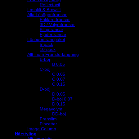
Reflectocil
Lashlift & Browlift
Alla Lösögonfransar
Enklare fransar
3D / Volymfransar
Blingfransar
Fjäderfransar
Lösögonfranspaket
5-pack
10-pack
Allt inom Fransförlängning
B-böj
B 0.05
C-böj
C 0,05
C 0,07
C 0,15
D-böj
D 0,05
D-böj 0,07
D 0,15
Megavolym
DD-böj
Franslim
Pincetter
Image Column
Hårstyling
Allt inom hår