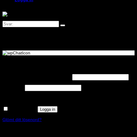
Logga in
Obligatoriskt
Användarnamn eller e-postadress
*
Obligatoriskt
Lösenord
*
Kom ihåg mig
Logga in
Glömt ditt lösenord?
Registrera