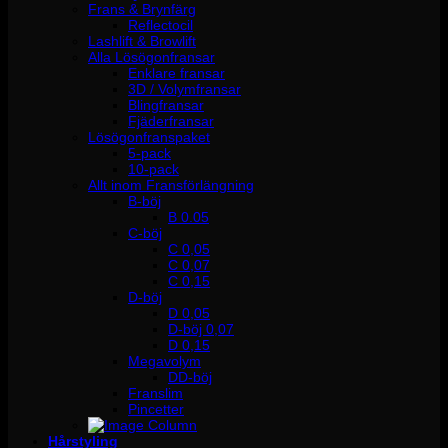
Frans & Brynfärg
Reflectocil
Lashlift & Browlift
Alla Lösögonfransar
Enklare fransar
3D / Volymfransar
Blingfransar
Fjäderfransar
Lösögonfranspaket
5-pack
10-pack
Allt inom Fransförlängning
B-böj
B 0.05
C-böj
C 0,05
C 0,07
C 0,15
D-böj
D 0,05
D-böj 0,07
D 0,15
Megavolym
DD-böj
Franslim
Pincetter
Hårstyling