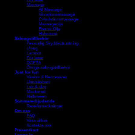
Massage
All Massage
Vibrationsmassage
Cirkulationsmassage
Massageolja
Eterisk Olja
Hälsokost
Salongstillbehör
Personlig Skyddsutrustning
Utsug
Lampor
För laser
DOFTA
Övriga salongstillbehör
Just for fun
Väskor & Neccesärer
Uppblåsbart
Lek & skoj
Maskerad
Halloween
Sommarerbjudande
Reseförpackningar
Om oss
FAQ
Våra villkor
Kontakta oss
Presentkort
Logga in