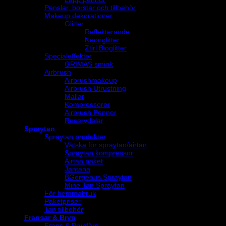
Penslar, borstar och tillbehör
Makeup dekorationer
Glitter
Reflekterande
Neonglitter
Ztirl Bioglitter
Specialeffekter
GRIMAS smink
Airbrush
Airbrushmakeup
Airbrush Utrustning
Mallar
Kompressorer
Airbrush Pennor
Reservdelar
Spraytan
Spraytan produkter
Vätska för spraytan/airtan
Spraytan kompressor
Airtan paket
Jantana
BGorgeous Spraytan
Mine Tan Spraytan
För hemmabruk
Paketpriser
Tan tillbehör
Fransar & Bryn
Frans & Brynfärg