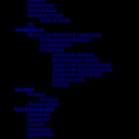
Nagelpenslar
Tippar & Mallar
Nageldekorationer
Strass & Stenar
Elfil
Tandblekning
Allt inom Tandblekning & Tandsmycke
Professionell tandblekning
Hemmablekning
Tandsmycke
Tandsmycke kristaller
Större kristaller i former
Tandsmycke Guld med kristall
Tandsmycke 18k Klassisk Guld
Tandsmycke 18k Vitt guld
ToothFairy gems
Twinkles
Smycken
Smycken
Armband
Hårdekorationer
Hud & Kroppsvård
Ansiktsvård
Duschkräm
För män
Kroppslotion
Vaxprodukter
För laser