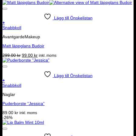
Lägg till Önskelistan
+
Snabbkoll
AvantgardeMakeup
Matt läppglans Budoir
Det
Det
299.00
kr
99.00
kr
inkl. moms
ursprungliga
nuvarande
priset
priset
var:
är:
299.00 kr.
99.00 kr.
Lägg till Önskelistan
+
Snabbkoll
Naglar
Puderborste ”Jessica”
89.00
kr
inkl. moms
-26%