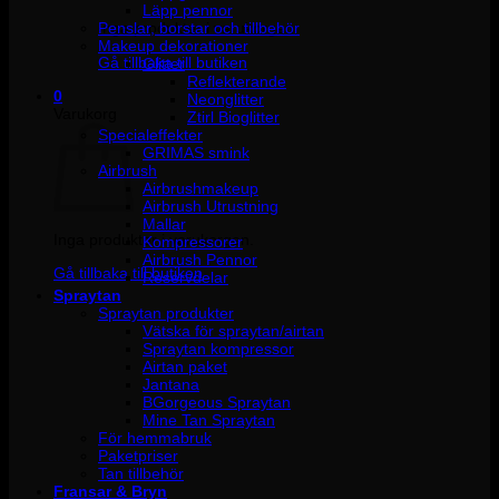
Läpp pennor
Penslar, borstar och tillbehör
Inga produkter i varukorgen.
Makeup dekorationer
Gå tillbaka till butiken
Glitter
Reflekterande
0
Neonglitter
Varukorg
Ztirl Bioglitter
Specialeffekter
GRIMAS smink
Airbrush
Airbrushmakeup
Airbrush Utrustning
Mallar
Inga produkter i varukorgen.
Kompressorer
Airbrush Pennor
Gå tillbaka till butiken
Reservdelar
Spraytan
Spraytan produkter
Vätska för spraytan/airtan
Spraytan kompressor
Airtan paket
Jantana
BGorgeous Spraytan
Mine Tan Spraytan
För hemmabruk
Paketpriser
Tan tillbehör
Fransar & Bryn