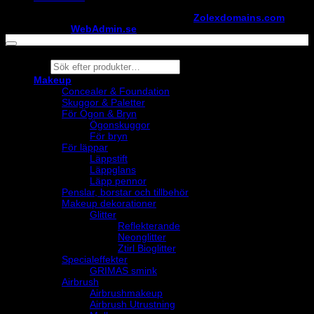
Copyright ©
StylistShopen.se
. Hosted at
Zolexdomains.com
maintained by
WebAdmin.se
Products
search
Makeup
Concealer & Foundation
Skuggor & Paletter
För Ögon & Bryn
Ögonskuggor
För bryn
För läppar
Läppstift
Läppglans
Läpp pennor
Penslar, borstar och tillbehör
Makeup dekorationer
Glitter
Reflekterande
Neonglitter
Ztirl Bioglitter
Specialeffekter
GRIMAS smink
Airbrush
Airbrushmakeup
Airbrush Utrustning