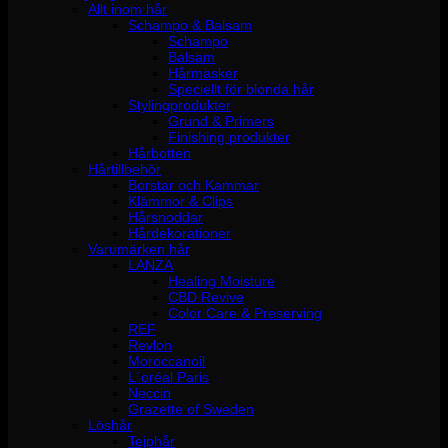
Allt inom hår
Schampo & Balsam
Schampo
Balsam
Hårmasker
Speciellt för blonda hår
Stylingprodukter
Grund & Primers
Finishing produkter
Hårbotten
Hårtillbehör
Borstar och Kammar
Klämmor & Clips
Hårsnoddar
Hårdekorationer
Varumärken hår
LANZA
Healing Moisture
CBD Revive
Color Care & Preserving
REF
Revlon
Moroccanoil
L´oréal Paris
Neccin
Grazette of Sweden
Löshår
Tejphår