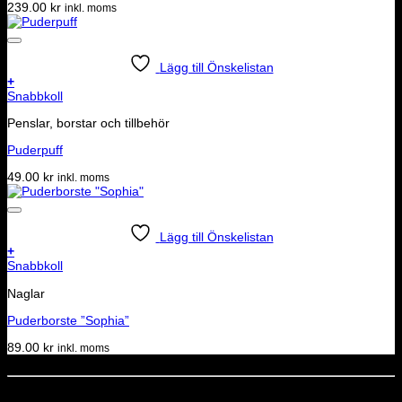
239.00
kr
inkl. moms
Lägg till Önskelistan
+
Snabbkoll
Penslar, borstar och tillbehör
Puderpuff
49.00
kr
inkl. moms
Lägg till Önskelistan
+
Snabbkoll
Naglar
Puderborste ”Sophia”
89.00
kr
inkl. moms
Dela denna sida
STOLT MEDLEM I