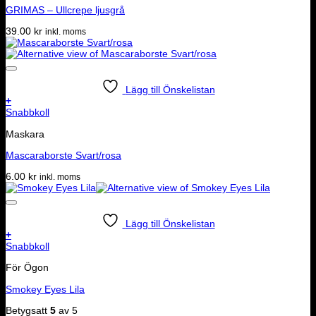
GRIMAS – Ullcrepe ljusgrå
39.00
kr
inkl. moms
Lägg till Önskelistan
+
Snabbkoll
Maskara
Mascaraborste Svart/rosa
6.00
kr
inkl. moms
Lägg till Önskelistan
+
Snabbkoll
För Ögon
Smokey Eyes Lila
Betygsatt
5
av 5