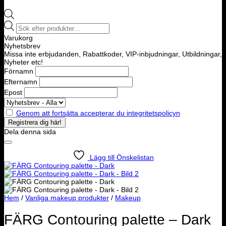
Products
search
Varukorg
Nyhetsbrev
Missa inte erbjudanden, Rabattkoder, VIP-inbjudningar, Utbildningar,
Nyheter etc!
Förnamn
Efternamn
Epost
Genom att fortsätta accepterar du integritetspolicyn
Dela denna sida
Lägg till Önskelistan
Hem
/
Vanliga makeup produkter
/
Makeup
FÄRG Contouring palette – Dark