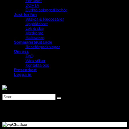
För laser
DOFTA
Övriga salongstillbehör
Just for fun
Väskor & Neccesärer
Uppblåsbart
Lek & skoj
Maskerad
Halloween
Sommarerbjudande
Reseförpackningar
Om oss
FAQ
Våra villkor
Kontakta oss
Presentkort
Logga in