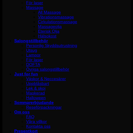
För laser
Massage
All Massage
Vibrationsmassage
Cirkulationsmassage
Massageolja
Eterisk Olja
Hälsokost
Salongstillbehör
Personlig Skyddsutrustning
Utsug
Lampor
För laser
DOFTA
Övriga salongstillbehör
Just for fun
Väskor & Neccesärer
Uppblåsbart
Lek & skoj
Maskerad
Halloween
Sommarerbjudande
Reseförpackningar
Om oss
FAQ
Våra villkor
Kontakta oss
Presentkort