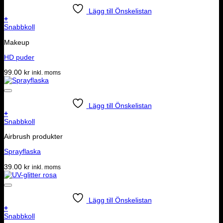
Lägg till Önskelistan
+
Snabbkoll
Makeup
HD puder
99.00
kr
inkl. moms
Lägg till Önskelistan
+
Snabbkoll
Airbrush produkter
Sprayflaska
39.00
kr
inkl. moms
Lägg till Önskelistan
+
Snabbkoll