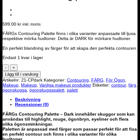
599.00
kr
inkl. moms
FÄRGs Contouring Palette finns i olika varianter anpassade till ljusa
respektive mörka hudtoner. Detta är DARK för mörkare hudtoner.
En perfekt blandning av färger för att skapa den perfekta contouren.
Endast 1 kvar i lager
FÄRG
Contouring
Lägg till i varukorg
palette
Artikelnr:
21-CPdark
Kategorier:
Contouring
,
FÄRG
,
För Ögon
,
-
Makeup
,
Makeup
,
Vanliga makeup produkter
Etiketter:
contour
,
färg
,
Dark
ögonskugga
,
ögonskuggspalett
,
palett
mängd
Beskrivning
Recensioner (0)
FÄRGs Contouring Palette – Dark innehåller skuggor som kan
användas till highlight, rouge, ögonbryn, eyeliner och flera
olika ögonsminkningar.
Paletten är anpassad med färger som passar perfekt för att fixa
en perfekt contour och finns i olika varianter för olika
hudtoner.