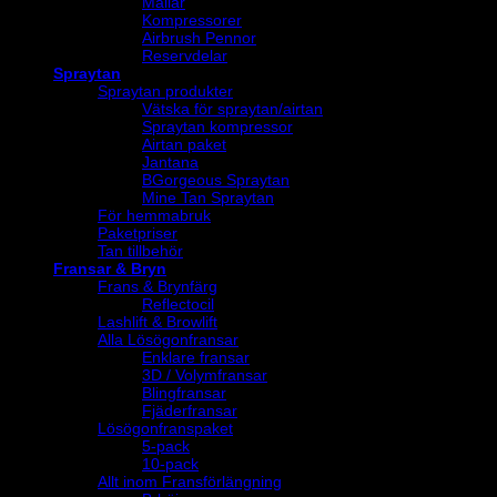
Mallar
Kompressorer
Airbrush Pennor
Reservdelar
Spraytan
Spraytan produkter
Vätska för spraytan/airtan
Spraytan kompressor
Airtan paket
Jantana
BGorgeous Spraytan
Mine Tan Spraytan
För hemmabruk
Paketpriser
Tan tillbehör
Fransar & Bryn
Frans & Brynfärg
Reflectocil
Lashlift & Browlift
Alla Lösögonfransar
Enklare fransar
3D / Volymfransar
Blingfransar
Fjäderfransar
Lösögonfranspaket
5-pack
10-pack
Allt inom Fransförlängning