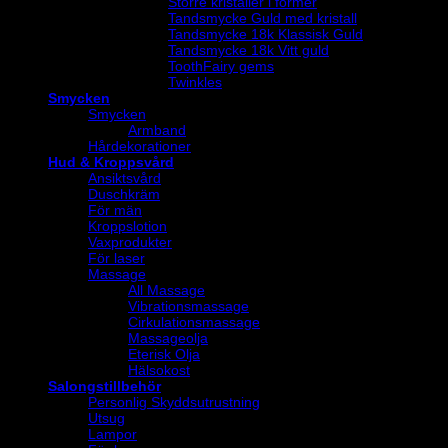
Större kristaller i former
Tandsmycke Guld med kristall
Tandsmycke 18k Klassisk Guld
Tandsmycke 18k Vitt guld
ToothFairy gems
Twinkles
Smycken
Smycken
Armband
Hårdekorationer
Hud & Kroppsvård
Ansiktsvård
Duschkräm
För män
Kroppslotion
Vaxprodukter
För laser
Massage
All Massage
Vibrationsmassage
Cirkulationsmassage
Massageolja
Eterisk Olja
Hälsokost
Salongstillbehör
Personlig Skyddsutrustning
Utsug
Lampor