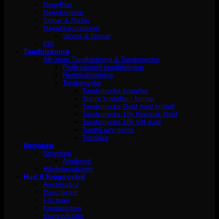
Nagelfilar
Nagelpenslar
Tippar & Mallar
Nageldekorationer
Strass & Stenar
Elfil
Tandblekning
Allt inom Tandblekning & Tandsmycke
Professionell tandblekning
Hemmablekning
Tandsmycke
Tandsmycke kristaller
Större kristaller i former
Tandsmycke Guld med kristall
Tandsmycke 18k Klassisk Guld
Tandsmycke 18k Vitt guld
ToothFairy gems
Twinkles
Smycken
Smycken
Armband
Hårdekorationer
Hud & Kroppsvård
Ansiktsvård
Duschkräm
För män
Kroppslotion
Vaxprodukter