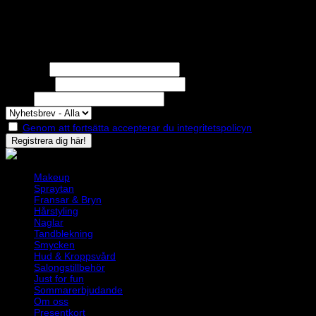
Nyhetsbrev
Missa inga erbjudanden eller nyheter!
Förnamn
Efternamn
Epost
Genom att fortsätta accepterar du integritetspolicyn
Makeup
Spraytan
Fransar & Bryn
Hårstyling
Naglar
Tandblekning
Smycken
Hud & Kroppsvård
Salongstillbehör
Just for fun
Sommarerbjudande
Om oss
Presentkort