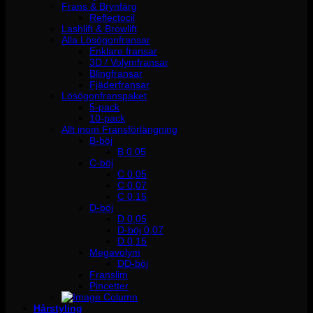
Frans & Brynfärg
Reflectocil
Lashlift & Browlift
Alla Lösögonfransar
Enklare fransar
3D / Volymfransar
Blingfransar
Fjäderfransar
Lösögonfranspaket
5-pack
10-pack
Allt inom Fransförlängning
B-böj
B 0.05
C-böj
C 0,05
C 0,07
C 0,15
D-böj
D 0,05
D-böj 0,07
D 0,15
Megavolym
DD-böj
Franslim
Pincetter
Hårstyling