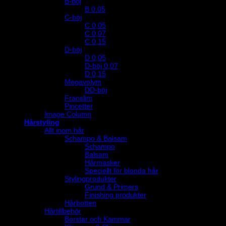
B-böj
B 0.05
C-böj
C 0,05
C 0,07
C 0,15
D-böj
D 0,05
D-böj 0,07
D 0,15
Megavolym
DD-böj
Franslim
Pincetter
Image Column
Hårstyling
Allt inom hår
Schampo & Balsam
Schampo
Balsam
Hårmasker
Speciellt för blonda hår
Stylingprodukter
Grund & Primers
Finishing produkter
Hårbotten
Hårtillbehör
Borstar och Kammar