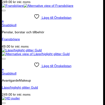
249.00
kr
inkl. moms
Lägg till Önskelistan
+
Snabbkoll
Penslar, borstar och tillbehör
Fransböjare
49.00
kr
inkl. moms
Lägg till Önskelistan
+
Snabbkoll
AvantgardeMakeup
Läpp/higlight glitter Guld
249.00
kr
inkl. moms