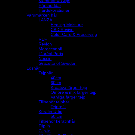
Klämmor & Clips
Hårsnoddar
Hårdekorationer
Varumärken hår
LANZA
Healing Moisture
CBD Revive
Color Care & Preserving
REF
Revlon
Moroccanoil
L´oréal Paris
Neccin
Grazette of Sweden
Löshår
Tejphår
40cm
60cm
Kreativa färger tejp
Ombre & mix färger tejp
Vanliga färger tejp
Tillbehör tejphår
Tejprefill
Keratin U-tip
50 cm
Tillbehör keratinhår
Flip in
Clip-in