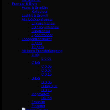
Fransar & Bryn
Frans & Brynfärg
Reflectocil
Lashlift & Browlift
Alla Lösögonfransar
Enklare fransar
3D / Volymfransar
Blingfransar
Fjäderfransar
Lösögonfranspaket
5-pack
10-pack
Allt inom Fransförlängning
B-böj
B 0.05
C-böj
C 0,05
C 0,07
C 0,15
D-böj
D 0,05
D-böj 0,07
D 0,15
Megavolym
DD-böj
Franslim
Pincetter