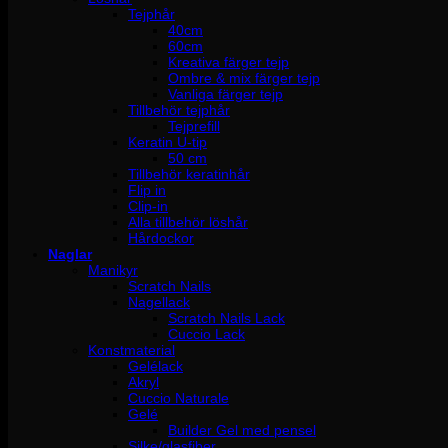
Tejphår
40cm
60cm
Kreativa färger tejp
Ombre & mix färger tejp
Vanliga färger tejp
Tillbehör tejphår
Tejprefill
Keratin U-tip
50 cm
Tillbehör keratinhår
Flip in
Clip-in
Alla tillbehör löshår
Hårdockor
Naglar
Manikyr
Scratch Nails
Nagellack
Scratch Nails Lack
Cuccio Lack
Konstmaterial
Gelélack
Akryl
Cuccio Naturale
Gelé
Builder Gel med pensel
Silke/glasfiber