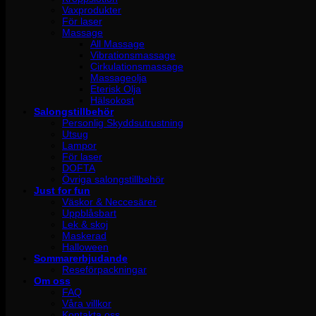
Vaxprodukter
För laser
Massage
All Massage
Vibrationsmassage
Cirkulationsmassage
Massageolja
Eterisk Olja
Hälsokost
Salongstillbehör
Personlig Skyddsutrustning
Utsug
Lampor
För laser
DOFTA
Övriga salongstillbehör
Just for fun
Väskor & Neccesärer
Uppblåsbart
Lek & skoj
Maskerad
Halloween
Sommarerbjudande
Reseförpackningar
Om oss
FAQ
Våra villkor
Kontakta oss