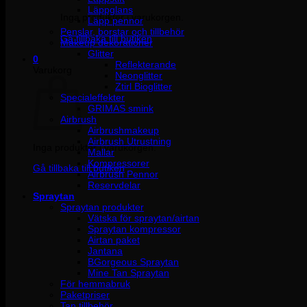
Läppglans
Inga produkter i varukorgen.
Läpp pennor
Penslar, borstar och tillbehör
Gå tillbaka till butiken
Makeup dekorationer
Glitter
0
Reflekterande
Varukorg
Neonglitter
Ztirl Bioglitter
Specialeffekter
GRIMAS smink
Airbrush
Airbrushmakeup
Airbrush Utrustning
Inga produkter i varukorgen.
Mallar
Kompressorer
Gå tillbaka till butiken
Airbrush Pennor
Reservdelar
Spraytan
Spraytan produkter
Vätska för spraytan/airtan
Spraytan kompressor
Airtan paket
Jantana
BGorgeous Spraytan
Mine Tan Spraytan
För hemmabruk
Paketpriser
Tan tillbehör