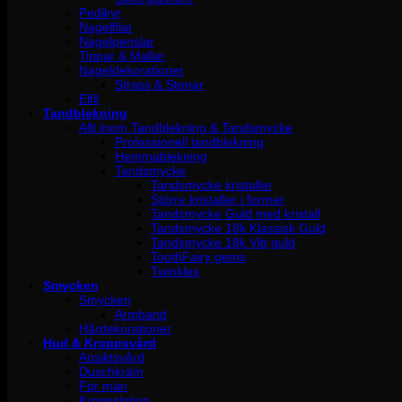
Pedikyr
Nagelfilar
Nagelpenslar
Tippar & Mallar
Nageldekorationer
Strass & Stenar
Elfil
Tandblekning
Allt inom Tandblekning & Tandsmycke
Professionell tandblekning
Hemmablekning
Tandsmycke
Tandsmycke kristaller
Större kristaller i former
Tandsmycke Guld med kristall
Tandsmycke 18k Klassisk Guld
Tandsmycke 18k Vitt guld
ToothFairy gems
Twinkles
Smycken
Smycken
Armband
Hårdekorationer
Hud & Kroppsvård
Ansiktsvård
Duschkräm
För män
Kroppslotion