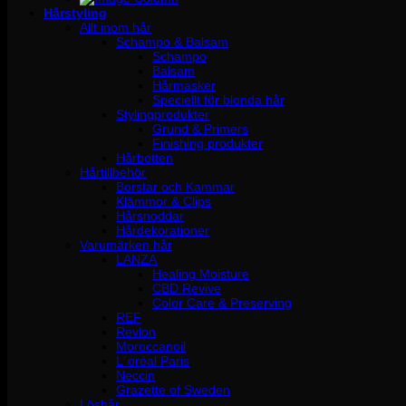
Hårstyling
Allt inom hår
Schampo & Balsam
Schampo
Balsam
Hårmasker
Speciellt för blonda hår
Stylingprodukter
Grund & Primers
Finishing produkter
Hårbotten
Hårtillbehör
Borstar och Kammar
Klämmor & Clips
Hårsnoddar
Hårdekorationer
Varumärken hår
LANZA
Healing Moisture
CBD Revive
Color Care & Preserving
REF
Revlon
Moroccanoil
L´oréal Paris
Neccin
Grazette of Sweden
Löshår