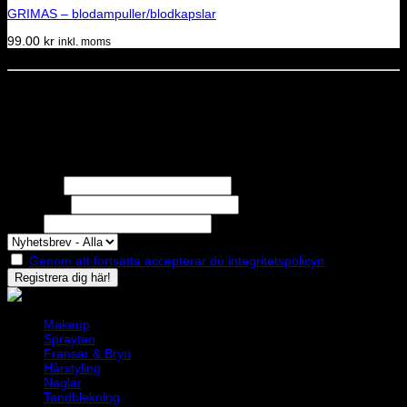
GRIMAS – blodampuller/blodkapslar
99.00
kr
inkl. moms
Dela denna sida
STOLT MEDLEM I
Nyhetsbrev
Missa inga erbjudanden eller nyheter!
Förnamn
Efternamn
Epost
Genom att fortsätta accepterar du integritetspolicyn
Makeup
Spraytan
Fransar & Bryn
Hårstyling
Naglar
Tandblekning