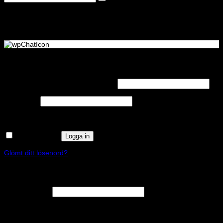
Logga in
Obligatoriskt
Användarnamn eller e-postadress
*
Obligatoriskt
Lösenord
*
Kom ihåg mig
Logga in
Glömt ditt lösenord?
Registrera
Obligatoriskt
E-postadress
*
En länk för att ställa in ett nytt lösenord kommer att skickas till din e-
postadress.