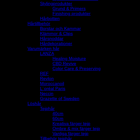
Stylingprodukter
Grund & Primers
Finishing produkter
Hårbotten
Hårtillbehör
Borstar och Kammar
Klämmor & Clips
Hårsnoddar
Hårdekorationer
Varumärken hår
LANZA
Healing Moisture
CBD Revive
Color Care & Preserving
REF
Revlon
Moroccanoil
L´oréal Paris
Neccin
Grazette of Sweden
Löshår
Tejphår
40cm
60cm
Kreativa färger tejp
Ombre & mix färger tejp
Vanliga färger tejp
Tillbehör tejphår