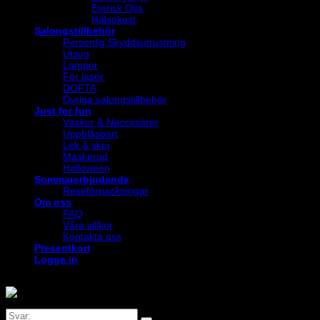
Eterisk Olja
Hälsokost
Salongstillbehör
Personlig Skyddsutrustning
Utsug
Lampor
För laser
DOFTA
Övriga salongstillbehör
Just for fun
Väskor & Neccesärer
Uppblåsbart
Lek & skoj
Maskerad
Halloween
Sommarerbjudande
Reseförpackningar
Om oss
FAQ
Våra villkor
Kontakta oss
Presentkort
Logga in