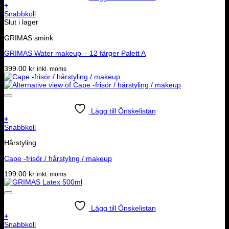
+
Snabbkoll
Slut i lager
GRIMAS smink
GRIMAS Water makeup – 12 färger Palett A
399.00
kr
inkl. moms
Lägg till Önskelistan
+
Snabbkoll
Hårstyling
Cape -frisör / hårstyling / makeup
199.00
kr
inkl. moms
Lägg till Önskelistan
+
Snabbkoll