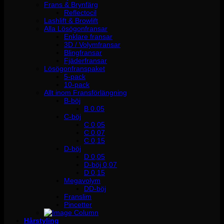
Frans & Brynfärg
Reflectocil
Lashlift & Browlift
Alla Lösögonfransar
Enklare fransar
3D / Volymfransar
Blingfransar
Fjäderfransar
Lösögonfranspaket
5-pack
10-pack
Allt inom Fransförlängning
B-böj
B 0.05
C-böj
C 0,05
C 0,07
C 0,15
D-böj
D 0,05
D-böj 0,07
D 0,15
Megavolym
DD-böj
Franslim
Pincetter
Hårstyling