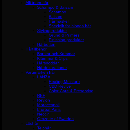
Allt inom hår
Schampo & Balsam
Schampo
Balsam
Hårmasker
Speciellt för blonda hår
Stylingprodukter
Grund & Primers
Finishing produkter
Hårbotten
Hårtillbehör
Borstar och Kammar
Klämmor & Clips
Hårsnoddar
Hårdekorationer
Varumärken hår
LANZA
Healing Moisture
CBD Revive
Color Care & Preserving
REF
Revlon
Moroccanoil
L´oréal Paris
Neccin
Grazette of Sweden
Löshår
Tejphår