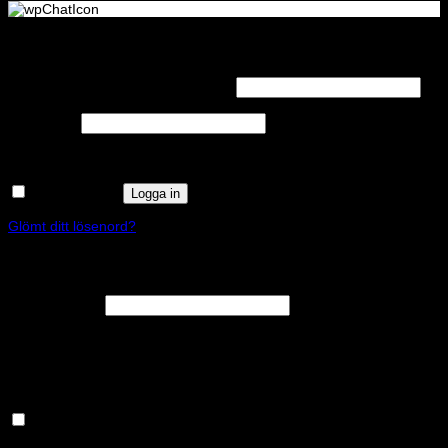
Logga in
Obligatoriskt
Användarnamn eller e-postadress
*
Obligatoriskt
Lösenord
*
Kom ihåg mig
Logga in
Glömt ditt lösenord?
Registrera
Obligatoriskt
E-postadress
*
En länk för att ställa in ett nytt lösenord kommer att skickas till din e-
postadress.
Håll dig uppdaterad om nyheter och våra rea kampanjer