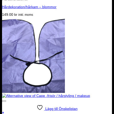
Hårdekoration/hårkam – blommor
149.00
kr
inkl. moms
Lägg till Önskelistan
+