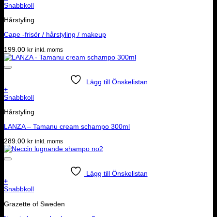
Snabbkoll
Hårstyling
Cape -frisör / hårstyling / makeup
199.00
kr
inkl. moms
Lägg till Önskelistan
+
Snabbkoll
Hårstyling
LANZA – Tamanu cream schampo 300ml
289.00
kr
inkl. moms
Lägg till Önskelistan
+
Snabbkoll
Grazette of Sweden