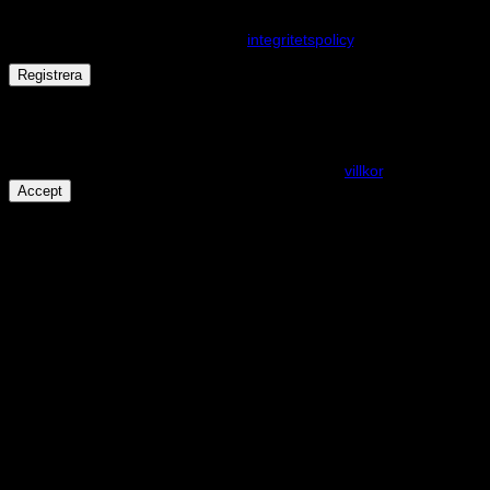
Dina personuppgifter kommer användas för att förbättra din
upplevelse på webbplatsen, hantera åtkomst till ditt konto och för
andra ändamål som beskrivs i vår
integritetspolicy
.
Registrera
Får det lov att vara en kaka eller två?
På den här webplatsen använder vi cookies för att alla funktioner
ska fungera som förväntat. För mer info se våra
villkor
.
Accept