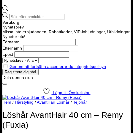
Products
search
Varukorg
Nyhetsbrev
Missa inte erbjudanden, Rabattkoder, VIP-inbjudningar, Utbildningar,
Nyheter etc!
Förnamn
Efternamn
Epost
Genom att fortsätta accepterar du integritetspolicyn
Dela denna sida
Lägg till Önskelistan
Hem
/
Hårstyling
/
AvantHair Löshår
/
Tejphår
Löshår AvantHair 40 cm – Remy
(Fuxia)