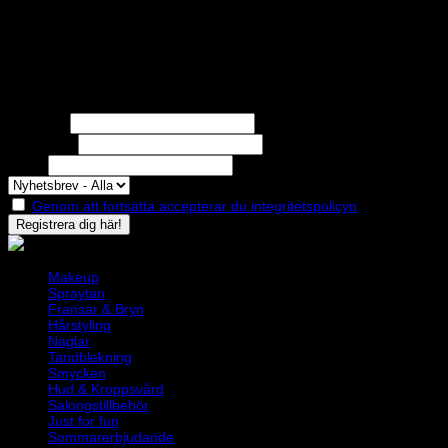
STOLT MEDLEM I
Nyhetsbrev
Missa inga erbjudanden eller nyheter!
Förnamn
Efternamn
Epost
Genom att fortsätta accepterar du integritetspolicyn
Makeup
Spraytan
Fransar & Bryn
Hårstyling
Naglar
Tandblekning
Smycken
Hud & Kroppsvård
Salongstillbehör
Just for fun
Sommarerbjudande