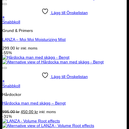
Lägg till Önskelistan
+
Snabbkoll
Grund & Primers
LANZA – Moi Moi Moisturizing Mist
299.00
kr
inkl. moms
-55%
Lägg till Önskelistan
+
Snabbkoll
Hårdockor
Hårdocka man med skägg – Bengt
Det
Det
995.00
kr
450.00
kr
inkl. moms
ursprungliga
nuvarande
-31%
priset
priset
var:
är: