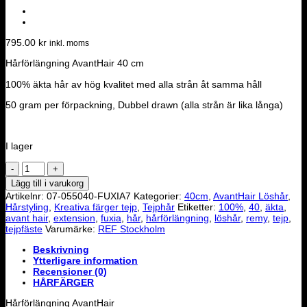
795.00
kr
inkl. moms
Hårförlängning AvantHair 40 cm
100% äkta hår av hög kvalitet med alla strån åt samma håll
50 gram per förpackning, Dubbel drawn (alla strån är lika långa)
I lager
Löshår
AvantHair
Lägg till i varukorg
40
Artikelnr:
07-055040-FUXIA7
Kategorier:
40cm
,
AvantHair Löshår
,
cm
Hårstyling
,
Kreativa färger tejp
,
Tejphår
Etiketter:
100%
,
40
,
äkta
,
-
avant hair
,
extension
,
fuxia
,
hår
,
hårförlängning
,
löshår
,
remy
,
tejp
,
Remy
tejpfäste
Varumärke:
REF Stockholm
(Fuxia)
mängd
Beskrivning
Ytterligare information
Recensioner (0)
HÅRFÄRGER
Hårförlängning AvantHair