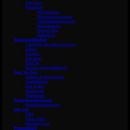
För laser
Massage
All Massage
Vibrationsmassage
Cirkulationsmassage
Massageolja
Eterisk Olja
Hälsokost
Salongstillbehör
Personlig Skyddsutrustning
Utsug
Lampor
För laser
DOFTA
Övriga salongstillbehör
Just for fun
Väskor & Neccesärer
Uppblåsbart
Lek & skoj
Maskerad
Halloween
Sommarerbjudande
Reseförpackningar
Om oss
FAQ
Våra villkor
Kontakta oss
Presentkort