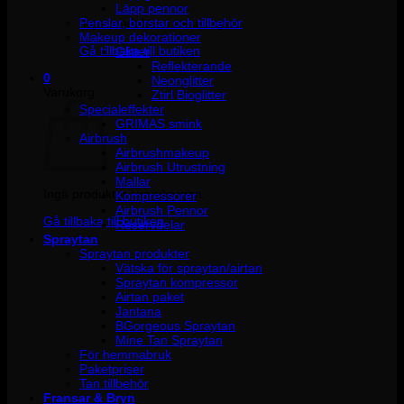
Läpp pennor
Penslar, borstar och tillbehör
Inga produkter i varukorgen.
Makeup dekorationer
Gå tillbaka till butiken
Glitter
Reflekterande
0
Neonglitter
Varukorg
Ztirl Bioglitter
Specialeffekter
GRIMAS smink
Airbrush
Airbrushmakeup
Airbrush Utrustning
Mallar
Inga produkter i varukorgen.
Kompressorer
Airbrush Pennor
Gå tillbaka till butiken
Reservdelar
Spraytan
Spraytan produkter
Vätska för spraytan/airtan
Spraytan kompressor
Airtan paket
Jantana
BGorgeous Spraytan
Mine Tan Spraytan
För hemmabruk
Paketpriser
Tan tillbehör
Fransar & Bryn