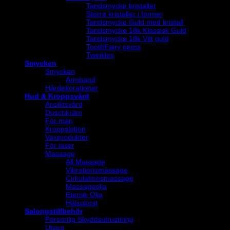
Tandsmycke kristaller
Större kristaller i former
Tandsmycke Guld med kristall
Tandsmycke 18k Klassisk Guld
Tandsmycke 18k Vitt guld
ToothFairy gems
Twinkles
Smycken
Smycken
Armband
Hårdekorationer
Hud & Kroppsvård
Ansiktsvård
Duschkräm
För män
Kroppslotion
Vaxprodukter
För laser
Massage
All Massage
Vibrationsmassage
Cirkulationsmassage
Massageolja
Eterisk Olja
Hälsokost
Salongstillbehör
Personlig Skyddsutrustning
Utsug