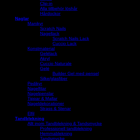
Clip-in
Alla tillbehör löshår
Hårdockor
Naglar
Manikyr
Scratch Nails
Nagellack
Scratch Nails Lack
Cuccio Lack
Konstmaterial
Gelélack
Akryl
Cuccio Naturale
Gelé
Builder Gel med pensel
Silke/glasfiber
Pedikyr
Nagelfilar
Nagelpenslar
Tippar & Mallar
Nageldekorationer
Strass & Stenar
Elfil
Tandblekning
Allt inom Tandblekning & Tandsmycke
Professionell tandblekning
Hemmablekning
Tandsmycke