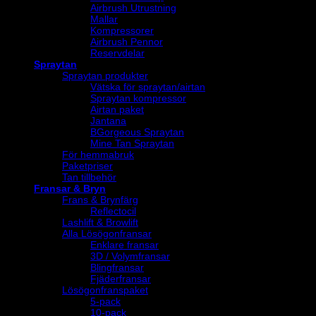
Airbrush Utrustning
Mallar
Kompressorer
Airbrush Pennor
Reservdelar
Spraytan
Spraytan produkter
Vätska för spraytan/airtan
Spraytan kompressor
Airtan paket
Jantana
BGorgeous Spraytan
Mine Tan Spraytan
För hemmabruk
Paketpriser
Tan tillbehör
Fransar & Bryn
Frans & Brynfärg
Reflectocil
Lashlift & Browlift
Alla Lösögonfransar
Enklare fransar
3D / Volymfransar
Blingfransar
Fjäderfransar
Lösögonfranspaket
5-pack
10-pack