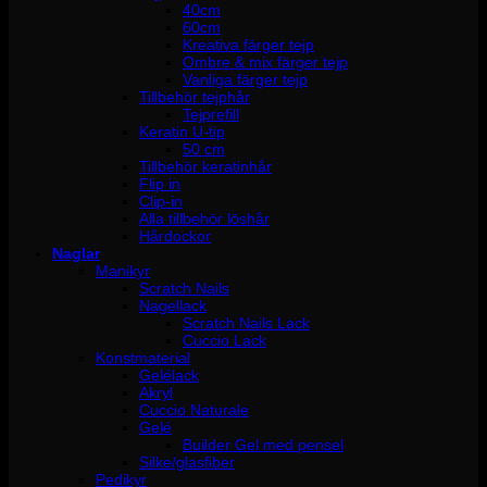
40cm
60cm
Kreativa färger tejp
Ombre & mix färger tejp
Vanliga färger tejp
Tillbehör tejphår
Tejprefill
Keratin U-tip
50 cm
Tillbehör keratinhår
Flip in
Clip-in
Alla tillbehör löshår
Hårdockor
Naglar
Manikyr
Scratch Nails
Nagellack
Scratch Nails Lack
Cuccio Lack
Konstmaterial
Gelélack
Akryl
Cuccio Naturale
Gelé
Builder Gel med pensel
Silke/glasfiber
Pedikyr