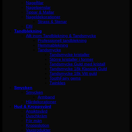
Nagelfilar
Nagelpenslar
Tippar & Mallar
Nageldekorationer
Strass & Stenar
Elfil
Tandblekning
Allt inom Tandblekning & Tandsmycke
Professionell tandblekning
Hemmablekning
Tandsmycke
Tandsmycke kristaller
Större kristaller i former
Tandsmycke Guld med kristall
Tandsmycke 18k Klassisk Guld
Tandsmycke 18k Vitt guld
ToothFairy gems
Twinkles
Smycken
Smycken
Armband
Hårdekorationer
Hud & Kroppsvård
Ansiktsvård
Duschkräm
För män
Kroppslotion
Vaxprodukter