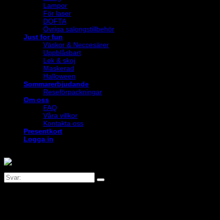
Lampor
För laser
DOFTA
Övriga salongstillbehör
Just for fun
Väskor & Neccesärer
Uppblåsbart
Lek & skoj
Maskerad
Halloween
Sommarerbjudande
Reseförpackningar
Om oss
FAQ
Våra villkor
Kontakta oss
Presentkort
Logga in