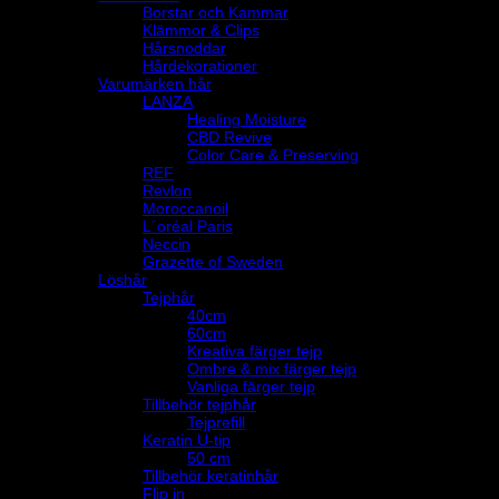
Borstar och Kammar
Klämmor & Clips
Hårsnoddar
Hårdekorationer
Varumärken hår
LANZA
Healing Moisture
CBD Revive
Color Care & Preserving
REF
Revlon
Moroccanoil
L´oréal Paris
Neccin
Grazette of Sweden
Löshår
Tejphår
40cm
60cm
Kreativa färger tejp
Ombre & mix färger tejp
Vanliga färger tejp
Tillbehör tejphår
Tejprefill
Keratin U-tip
50 cm
Tillbehör keratinhår
Flip in