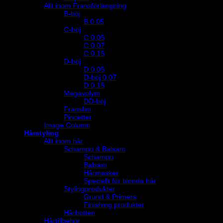
Allt inom Fransförlängning
B-böj
B 0.05
C-böj
C 0,05
C 0,07
C 0,15
D-böj
D 0,05
D-böj 0,07
D 0,15
Megavolym
DD-böj
Franslim
Pincetter
Image Column
Hårstyling
Allt inom hår
Schampo & Balsam
Schampo
Balsam
Hårmasker
Speciellt för blonda hår
Stylingprodukter
Grund & Primers
Finishing produkter
Hårbotten
Hårtillbehör