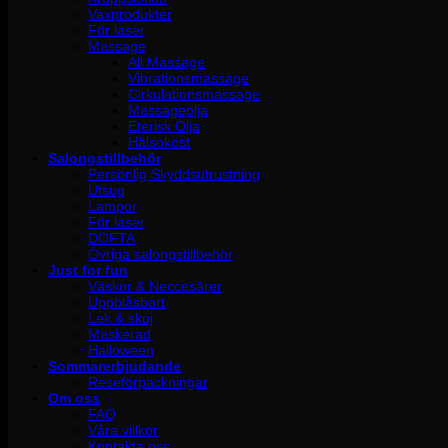
Vaxprodukter
För laser
Massage
All Massage
Vibrationsmassage
Cirkulationsmassage
Massageolja
Eterisk Olja
Hälsokost
Salongstillbehör
Personlig Skyddsutrustning
Utsug
Lampor
För laser
DOFTA
Övriga salongstillbehör
Just for fun
Väskor & Neccesärer
Uppblåsbart
Lek & skoj
Maskerad
Halloween
Sommarerbjudande
Reseförpackningar
Om oss
FAQ
Våra villkor
Kontakta oss