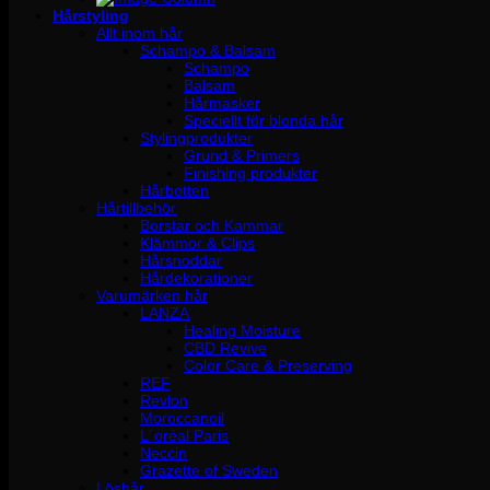
Hårstyling
Allt inom hår
Schampo & Balsam
Schampo
Balsam
Hårmasker
Speciellt för blonda hår
Stylingprodukter
Grund & Primers
Finishing produkter
Hårbotten
Hårtillbehör
Borstar och Kammar
Klämmor & Clips
Hårsnoddar
Hårdekorationer
Varumärken hår
LANZA
Healing Moisture
CBD Revive
Color Care & Preserving
REF
Revlon
Moroccanoil
L´oréal Paris
Neccin
Grazette of Sweden
Löshår