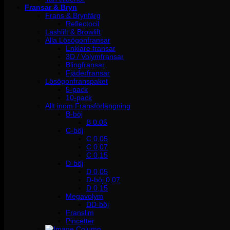
Fransar & Bryn
Frans & Brynfärg
Reflectocil
Lashlift & Browlift
Alla Lösögonfransar
Enklare fransar
3D / Volymfransar
Blingfransar
Fjäderfransar
Lösögonfranspaket
5-pack
10-pack
Allt inom Fransförlängning
B-böj
B 0.05
C-böj
C 0,05
C 0,07
C 0,15
D-böj
D 0,05
D-böj 0,07
D 0,15
Megavolym
DD-böj
Franslim
Pincetter