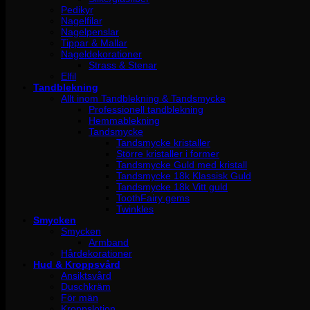
Pedikyr
Nagelfilar
Nagelpenslar
Tippar & Mallar
Nageldekorationer
Strass & Stenar
Elfil
Tandblekning
Allt inom Tandblekning & Tandsmycke
Professionell tandblekning
Hemmablekning
Tandsmycke
Tandsmycke kristaller
Större kristaller i former
Tandsmycke Guld med kristall
Tandsmycke 18k Klassisk Guld
Tandsmycke 18k Vitt guld
ToothFairy gems
Twinkles
Smycken
Smycken
Armband
Hårdekorationer
Hud & Kroppsvård
Ansiktsvård
Duschkräm
För män
Kroppslotion