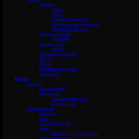
Tejphår
40cm
60cm
Kreativa färger tejp
Ombre & mix färger tejp
Vanliga färger tejp
Tillbehör tejphår
Tejprefill
Keratin U-tip
50 cm
Tillbehör keratinhår
Flip in
Clip-in
Alla tillbehör löshår
Hårdockor
Naglar
Manikyr
Scratch Nails
Nagellack
Scratch Nails Lack
Cuccio Lack
Konstmaterial
Gelélack
Akryl
Cuccio Naturale
Gelé
Builder Gel med pensel
Silke/glasfiber