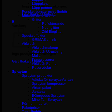
Läppglans
Inga produkter i varukorgen.
Läpp pennor
Penslar, borstar och tillbehör
Gå tillbaka till butiken
Makeup dekorationer
Glitter
0
Reflekterande
Varukorg
Neonglitter
Ztirl Bioglitter
Specialeffekter
GRIMAS smink
Airbrush
Airbrushmakeup
Airbrush Utrustning
Inga produkter i varukorgen.
Mallar
Kompressorer
Gå tillbaka till butiken
Airbrush Pennor
Reservdelar
Spraytan
Spraytan produkter
Vätska för spraytan/airtan
Spraytan kompressor
Airtan paket
Jantana
BGorgeous Spraytan
Mine Tan Spraytan
För hemmabruk
Paketpriser
Tan tillbehör