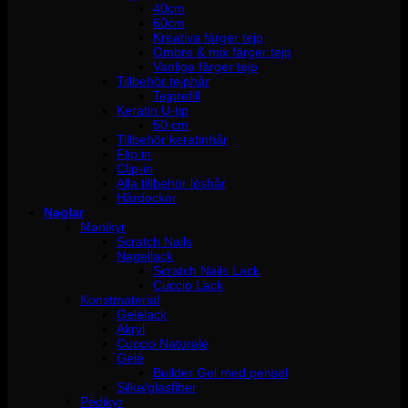
40cm
60cm
Kreativa färger tejp
Ombre & mix färger tejp
Vanliga färger tejp
Tillbehör tejphår
Tejprefill
Keratin U-tip
50 cm
Tillbehör keratinhår
Flip in
Clip-in
Alla tillbehör löshår
Hårdockor
Naglar
Manikyr
Scratch Nails
Nagellack
Scratch Nails Lack
Cuccio Lack
Konstmaterial
Gelélack
Akryl
Cuccio Naturale
Gelé
Builder Gel med pensel
Silke/glasfiber
Pedikyr