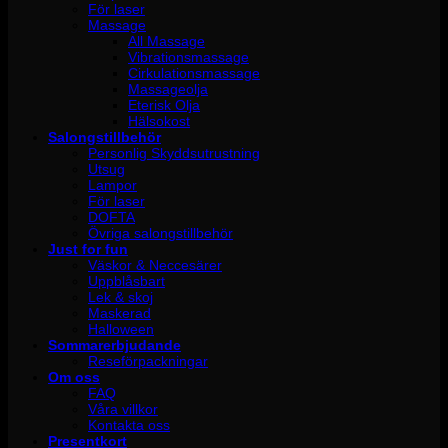
För laser
Massage
All Massage
Vibrationsmassage
Cirkulationsmassage
Massageolja
Eterisk Olja
Hälsokost
Salongstillbehör
Personlig Skyddsutrustning
Utsug
Lampor
För laser
DOFTA
Övriga salongstillbehör
Just for fun
Väskor & Neccesärer
Uppblåsbart
Lek & skoj
Maskerad
Halloween
Sommarerbjudande
Reseförpackningar
Om oss
FAQ
Våra villkor
Kontakta oss
Presentkort