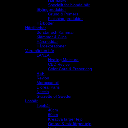
Hårmasker
Speciellt för blonda hår
Stylingprodukter
Grund & Primers
Finishing produkter
Hårbotten
Hårtillbehör
Borstar och Kammar
Klämmor & Clips
Hårsnoddar
Hårdekorationer
Varumärken hår
LANZA
Healing Moisture
CBD Revive
Color Care & Preserving
REF
Revlon
Moroccanoil
L´oréal Paris
Neccin
Grazette of Sweden
Löshår
Tejphår
40cm
60cm
Kreativa färger tejp
Ombre & mix färger tejp