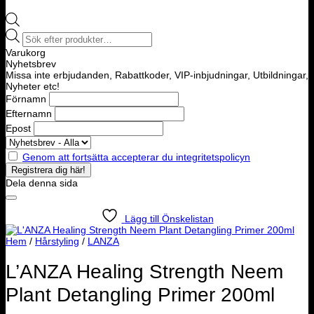
Products
search
Varukorg
Nyhetsbrev
Missa inte erbjudanden, Rabattkoder, VIP-inbjudningar, Utbildningar,
Nyheter etc!
Förnamn
Efternamn
Epost
Genom att fortsätta accepterar du integritetspolicyn
Dela denna sida
Lägg till Önskelistan
Hem
/
Hårstyling
/
LANZA
L’ANZA Healing Strength Neem
Plant Detangling Primer 200ml