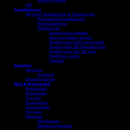
Strass & Stenar
Elfil
Tandblekning
Allt inom Tandblekning & Tandsmycke
Professionell tandblekning
Hemmablekning
Tandsmycke
Tandsmycke kristaller
Större kristaller i former
Tandsmycke Guld med kristall
Tandsmycke 18k Klassisk Guld
Tandsmycke 18k Vitt guld
ToothFairy gems
Twinkles
Smycken
Smycken
Armband
Hårdekorationer
Hud & Kroppsvård
Ansiktsvård
Duschkräm
För män
Kroppslotion
Vaxprodukter
För laser
Massage
All Massage
Vibrationsmassage