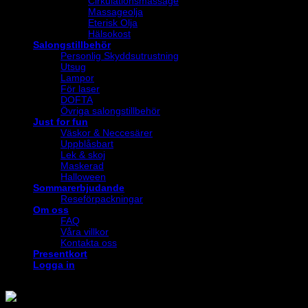
Cirkulationsmassage
Massageolja
Eterisk Olja
Hälsokost
Salongstillbehör
Personlig Skyddsutrustning
Utsug
Lampor
För laser
DOFTA
Övriga salongstillbehör
Just for fun
Väskor & Neccesärer
Uppblåsbart
Lek & skoj
Maskerad
Halloween
Sommarerbjudande
Reseförpackningar
Om oss
FAQ
Våra villkor
Kontakta oss
Presentkort
Logga in