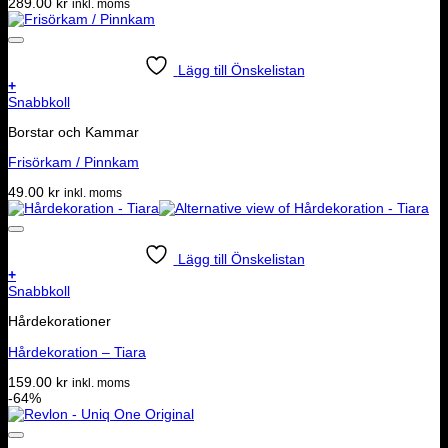
289.00
kr
inkl. moms
Lägg till Önskelistan
+
Snabbkoll
Borstar och Kammar
Frisörkam / Pinnkam
49.00
kr
inkl. moms
Lägg till Önskelistan
+
Snabbkoll
Hårdekorationer
Hårdekoration – Tiara
159.00
kr
inkl. moms
-64%