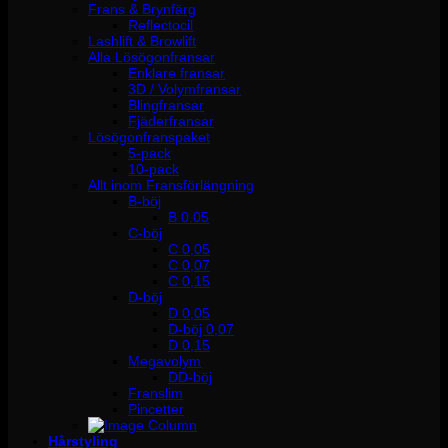
Frans & Brynfärg
Reflectocil
Lashlift & Browlift
Alla Lösögonfransar
Enklare fransar
3D / Volymfransar
Blingfransar
Fjäderfransar
Lösögonfranspaket
5-pack
10-pack
Allt inom Fransförlängning
B-böj
B 0.05
C-böj
C 0,05
C 0,07
C 0,15
D-böj
D 0,05
D-böj 0,07
D 0,15
Megavolym
DD-böj
Franslim
Pincetter
Hårstyling