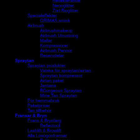
Reflekterande
Neonglitter
Ztirl Bioglitter
Specialeffekter
GRIMAS smink
Airbrush
Airbrushmakeup
Airbrush Utrustning
Mallar
Kompressorer
Airbrush Pennor
Reservdelar
Spraytan
Spraytan produkter
Vätska för spraytan/airtan
Spraytan kompressor
Airtan paket
Jantana
BGorgeous Spraytan
Mine Tan Spraytan
För hemmabruk
Paketpriser
Tan tillbehör
Fransar & Bryn
Frans & Brynfärg
Reflectocil
Lashlift & Browlift
Alla Lösögonfransar