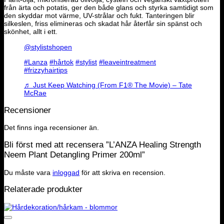
från ärta och potatis, ger den både glans och styrka samtidigt som
den skyddar mot värme, UV-strålar och fukt. Tanteringen blir
silkeslen, friss elimineras och skadat hår återfår sin spänst och
skönhet, allt i ett.
@stylistshopen
#Lanza
#hårtok
#stylist
#leaveintreatment
#frizzyhairtips
♬ Just Keep Watching (From F1® The Movie) – Tate
McRae
Recensioner
Det finns inga recensioner än.
Bli först med att recensera ”L’ANZA Healing Strength
Neem Plant Detangling Primer 200ml”
Du måste vara
inloggad
för att skriva en recension.
Relaterade produkter