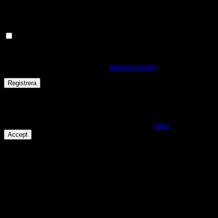
postadress.
Håll dig uppdaterad om nyheter och våra rea kampanjer
Dina personuppgifter kommer användas för att förbättra din
upplevelse på webbplatsen, hantera åtkomst till ditt konto och för
andra ändamål som beskrivs i vår
integritetspolicy
.
Registrera
Får det lov att vara en kaka eller två?
På den här webplatsen använder vi cookies för att alla funktioner
ska fungera som förväntat. För mer info se våra
villkor
.
Accept