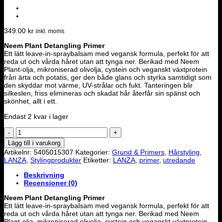
349.00
kr
inkl. moms
Neem Plant Detangling Primer
Ett lätt leave-in-spraybalsam med vegansk formula, perfekt för att
reda ut och vårda håret utan att tynga ner. Berikad med Neem
Plant-olja, mikroniserad olivolja, cystein och veganskt växtprotein
från ärta och potatis, ger den både glans och styrka samtidigt som
den skyddar mot värme, UV-strålar och fukt. Tanteringen blir
silkeslen, friss elimineras och skadat hår återfår sin spänst och
skönhet, allt i ett.
Endast 2 kvar i lager
L'ANZA
Healing
Lägg till i varukorg
Strength
Artikelnr:
5405015307
Kategorier:
Grund & Primers
,
Hårstyling
,
Neem
LANZA
,
Stylingprodukter
Etiketter:
LANZA
,
primer
,
utredande
Plant
Detangling
Beskrivning
Primer
Recensioner (0)
200ml
mängd
Neem Plant Detangling Primer
Ett lätt leave-in-spraybalsam med vegansk formula, perfekt för att
reda ut och vårda håret utan att tynga ner. Berikad med Neem
Plant-olja, mikroniserad olivolja, cystein och veganskt växtprotein