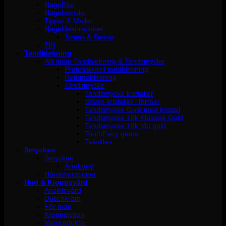
Nagelfilar
Nagelpenslar
Tippar & Mallar
Nageldekorationer
Strass & Stenar
Elfil
Tandblekning
Allt inom Tandblekning & Tandsmycke
Professionell tandblekning
Hemmablekning
Tandsmycke
Tandsmycke kristaller
Större kristaller i former
Tandsmycke Guld med kristall
Tandsmycke 18k Klassisk Guld
Tandsmycke 18k Vitt guld
ToothFairy gems
Twinkles
Smycken
Smycken
Armband
Hårdekorationer
Hud & Kroppsvård
Ansiktsvård
Duschkräm
För män
Kroppslotion
Vaxprodukter