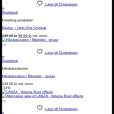
Lägg till Önskelistan
+
Snabbkoll
Finishing produkter
Revlon – Uniq One Original
Det
Det
249.00
kr
89.00
kr
inkl. moms
ursprungliga
nuvarande
priset
priset
var:
är:
249.00 kr.
89.00 kr.
Lägg till Önskelistan
+
Snabbkoll
Hårdekorationer
Hårdekoration / Bikinidel – strass
149.00
kr
inkl. moms
-31%
Lägg till Önskelistan
+