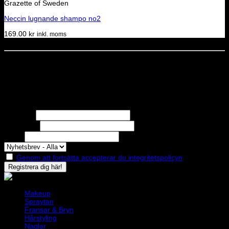
Grazette of Sweden
Neccin lugnande shampo no2
169.00
kr
inkl. moms
Dela denna sida
STOLT MEDLEM I
Nyhetsbrev
Missa inga erbjudanden eller nyheter!
Förnamn
Efternamn
Epost
Genom att fortsätta accepterar du integritetspolicyn
Makeup
Spraytan
Fransar & Bryn
Hårstyling
Naglar