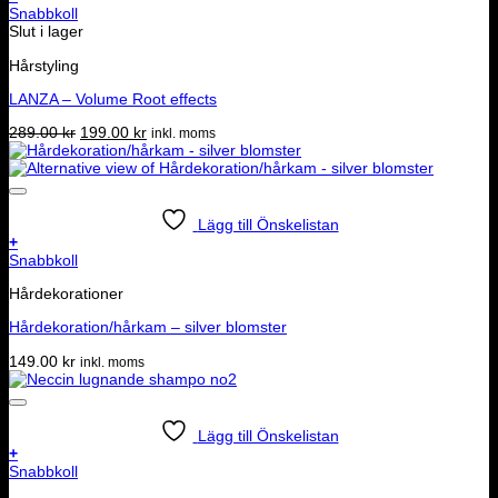
Snabbkoll
Slut i lager
Hårstyling
LANZA – Volume Root effects
Det
Det
289.00
kr
199.00
kr
inkl. moms
ursprungliga
nuvarande
priset
priset
var:
är:
289.00 kr.
199.00 kr.
Lägg till Önskelistan
+
Snabbkoll
Hårdekorationer
Hårdekoration/hårkam – silver blomster
149.00
kr
inkl. moms
Lägg till Önskelistan
+
Snabbkoll