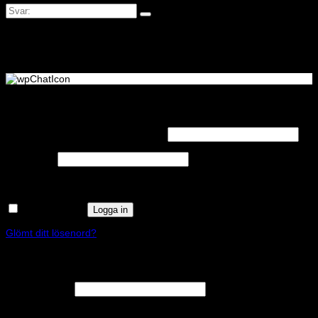
Logga in
Obligatoriskt
Användarnamn eller e-postadress
*
Obligatoriskt
Lösenord
*
Kom ihåg mig
Logga in
Glömt ditt lösenord?
Registrera
Obligatoriskt
E-postadress
*
En länk för att ställa in ett nytt lösenord kommer att skickas till din e-