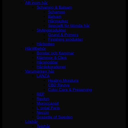
Allt inom hår
Schampo & Balsam
Schampo
Balsam
Hårmasker
Speciellt för blonda hår
Stylingprodukter
Grund & Primers
Finishing produkter
Hårbotten
Hårtillbehör
Borstar och Kammar
Klämmor & Clips
Hårsnoddar
Hårdekorationer
Varumärken hår
LANZA
Healing Moisture
CBD Revive
Color Care & Preserving
REF
Revlon
Moroccanoil
L´oréal Paris
Neccin
Grazette of Sweden
Löshår
Tejphår