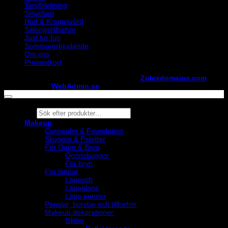
Tandblekning
Smycken
Hud & Kroppsvård
Salongstillbehör
Just for fun
Sommarerbjudande
Om oss
Presentkort
Copyright ©
StylistShopen.se
. Hosted at
Zolexdomains.com
maintained by
WebAdmin.se
Products
search
Makeup
Concealer & Foundation
Skuggor & Paletter
För Ögon & Bryn
Ögonskuggor
För bryn
För läppar
Läppstift
Läppglans
Läpp pennor
Penslar, borstar och tillbehör
Makeup dekorationer
Glitter