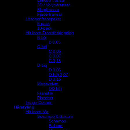
Enklare fransar
3D / Volymfransar
Blingfransar
Fjäderfransar
Lösögonfranspaket
5-pack
10-pack
Allt inom Fransförlängning
B-böj
B 0.05
C-böj
C 0,05
C 0,07
C 0,15
D-böj
D 0,05
D-böj 0,07
D 0,15
Megavolym
DD-böj
Franslim
Pincetter
Image Column
Hårstyling
Allt inom hår
Schampo & Balsam
Schampo
Balsam