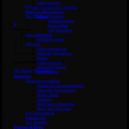
Läpp pennor
Penslar, borstar och tillbehör
Inga produkter i varukorgen.
Makeup dekorationer
Gå tillbaka till butiken
Glitter
Reflekterande
0
Neonglitter
Varukorg
Ztirl Bioglitter
Specialeffekter
GRIMAS smink
Airbrush
Airbrushmakeup
Airbrush Utrustning
Mallar
Inga produkter i varukorgen.
Kompressorer
Airbrush Pennor
Gå tillbaka till butiken
Reservdelar
Spraytan
Spraytan produkter
Vätska för spraytan/airtan
Spraytan kompressor
Airtan paket
Jantana
BGorgeous Spraytan
Mine Tan Spraytan
För hemmabruk
Paketpriser
Tan tillbehör
Fransar & Bryn