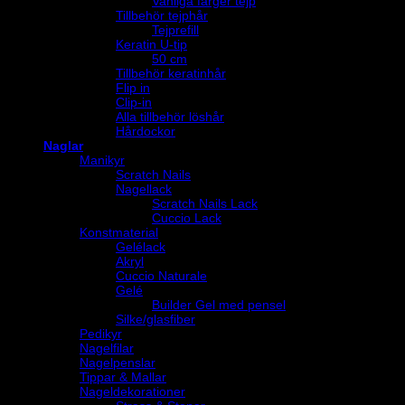
Vanliga färger tejp
Tillbehör tejphår
Tejprefill
Keratin U-tip
50 cm
Tillbehör keratinhår
Flip in
Clip-in
Alla tillbehör löshår
Hårdockor
Naglar
Manikyr
Scratch Nails
Nagellack
Scratch Nails Lack
Cuccio Lack
Konstmaterial
Gelélack
Akryl
Cuccio Naturale
Gelé
Builder Gel med pensel
Silke/glasfiber
Pedikyr
Nagelfilar
Nagelpenslar
Tippar & Mallar
Nageldekorationer