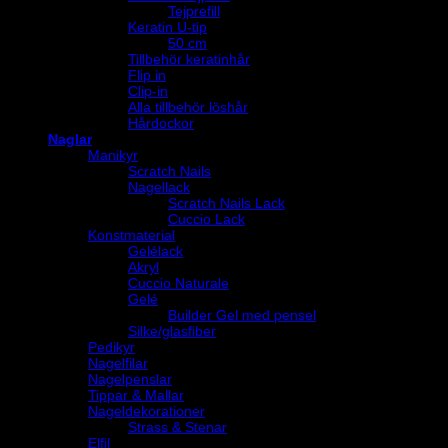
Tejprefill
Keratin U-tip
50 cm
Tillbehör keratinhår
Flip in
Clip-in
Alla tillbehör löshår
Hårdockor
Naglar
Manikyr
Scratch Nails
Nagellack
Scratch Nails Lack
Cuccio Lack
Konstmaterial
Gelélack
Akryl
Cuccio Naturale
Gelé
Builder Gel med pensel
Silke/glasfiber
Pedikyr
Nagelfilar
Nagelpenslar
Tippar & Mallar
Nageldekorationer
Strass & Stenar
Elfil