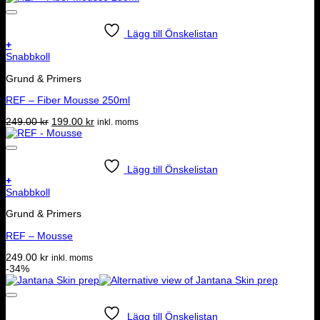
Lägg till Önskelistan
+
Snabbkoll
Grund & Primers
REF – Fiber Mousse 250ml
Det
Det
249.00
kr
199.00
kr
inkl. moms
ursprungliga
nuvarande
priset
priset
var:
är:
249.00 kr.
199.00 kr.
Lägg till Önskelistan
+
Snabbkoll
Grund & Primers
REF – Mousse
249.00
kr
inkl. moms
-34%
Lägg till Önskelistan