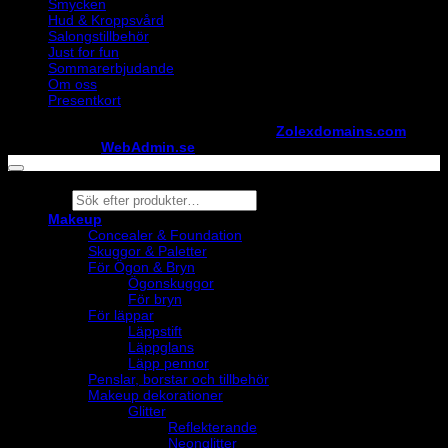
Smycken
Hud & Kroppsvård
Salongstillbehör
Just for fun
Sommarerbjudande
Om oss
Presentkort
Copyright ©
StylistShopen.se
. Hosted at
Zolexdomains.com
maintained by
WebAdmin.se
Products
search
Makeup
Concealer & Foundation
Skuggor & Paletter
För Ögon & Bryn
Ögonskuggor
För bryn
För läppar
Läppstift
Läppglans
Läpp pennor
Penslar, borstar och tillbehör
Makeup dekorationer
Glitter
Reflekterande
Neonglitter