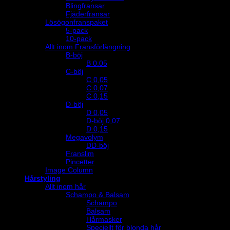
Blingfransar
Fjäderfransar
Lösögonfranspaket
5-pack
10-pack
Allt inom Fransförlängning
B-böj
B 0.05
C-böj
C 0,05
C 0,07
C 0,15
D-böj
D 0,05
D-böj 0,07
D 0,15
Megavolym
DD-böj
Franslim
Pincetter
Image Column
Hårstyling
Allt inom hår
Schampo & Balsam
Schampo
Balsam
Hårmasker
Speciellt för blonda hår