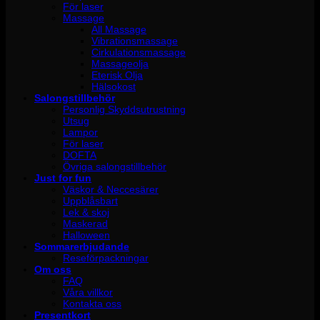
För laser
Massage
All Massage
Vibrationsmassage
Cirkulationsmassage
Massageolja
Eterisk Olja
Hälsokost
Salongstillbehör
Personlig Skyddsutrustning
Utsug
Lampor
För laser
DOFTA
Övriga salongstillbehör
Just for fun
Väskor & Neccesärer
Uppblåsbart
Lek & skoj
Maskerad
Halloween
Sommarerbjudande
Reseförpackningar
Om oss
FAQ
Våra villkor
Kontakta oss
Presentkort