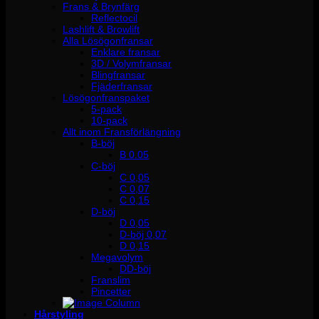
Frans & Brynfärg
Reflectocil
Lashlift & Browlift
Alla Lösögonfransar
Enklare fransar
3D / Volymfransar
Blingfransar
Fjäderfransar
Lösögonfranspaket
5-pack
10-pack
Allt inom Fransförlängning
B-böj
B 0.05
C-böj
C 0,05
C 0,07
C 0,15
D-böj
D 0,05
D-böj 0,07
D 0,15
Megavolym
DD-böj
Franslim
Pincetter
Hårstyling