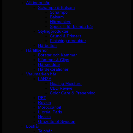
Allt inom hår
Schampo & Balsam
Schampo
Balsam
Hårmasker
Speciellt för blonda hår
Stylingprodukter
Grund & Primers
Finishing produkter
Hårbotten
Hårtillbehör
Borstar och Kammar
Klämmor & Clips
Hårsnoddar
Hårdekorationer
Varumärken hår
LANZA
Healing Moisture
CBD Revive
Color Care & Preserving
REF
Revlon
Moroccanoil
L´oréal Paris
Neccin
Grazette of Sweden
Löshår
Tejphår