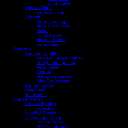
Ztirl Bioglitter
Specialeffekter
GRIMAS smink
Airbrush
Airbrushmakeup
Airbrush Utrustning
Mallar
Kompressorer
Airbrush Pennor
Reservdelar
Spraytan
Spraytan produkter
Vätska för spraytan/airtan
Spraytan kompressor
Airtan paket
Jantana
BGorgeous Spraytan
Mine Tan Spraytan
För hemmabruk
Paketpriser
Tan tillbehör
Fransar & Bryn
Frans & Brynfärg
Reflectocil
Lashlift & Browlift
Alla Lösögonfransar
Enklare fransar
3D / Volymfransar