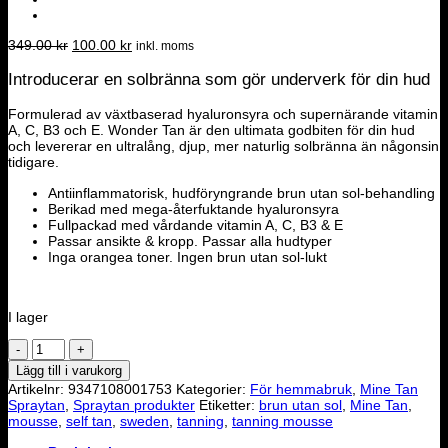
Det
Det
349.00
kr
100.00
kr
inkl. moms
ursprungliga
nuvarande
priset
priset
Introducerar en solbränna som gör underverk för din hud
var:
är:
349.00 kr.
100.00 kr.
Formulerad av växtbaserad hyaluronsyra och supernärande vitamin
A, C, B3 och E. Wonder Tan är den ultimata godbiten för din hud
och levererar en ultralång, djup, mer naturlig solbränna än någonsin
tidigare.
Antiinflammatorisk, hudföryngrande brun utan sol-behandling
Berikad med mega-återfuktande hyaluronsyra
Fullpackad med vårdande vitamin A, C, B3 & E
Passar ansikte & kropp. Passar alla hudtyper
Inga orangea toner. Ingen brun utan sol-lukt
I lager
Wonder
Tan
Lägg till i varukorg
Brun
Artikelnr:
9347108001753
Kategorier:
För hemmabruk
,
Mine Tan
utan
Spraytan
,
Spraytan produkter
Etiketter:
brun utan sol
,
Mine Tan
,
sol
mousse
,
self tan
,
sweden
,
tanning
,
tanning mousse
mängd