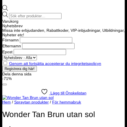
Products
search
Varukorg
Nyhetsbrev
Missa inte erbjudanden, Rabattkoder, VIP-inbjudningar, Utbildningar,
Nyheter etc!
Förnamn
Efternamn
Epost
Genom att fortsätta accepterar du integritetspolicyn
Dela denna sida
-71%
Lägg till Önskelistan
Hem
/
Spraytan produkter
/
För hemmabruk
Wonder Tan Brun utan sol