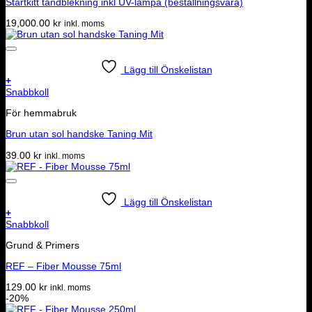
Startkitt tandblekning inkl UV-lampa (beställningsvara)
19,000.00
kr
inkl. moms
Lägg till Önskelistan
+
Snabbkoll
För hemmabruk
Brun utan sol handske Taning Mit
39.00
kr
inkl. moms
Lägg till Önskelistan
+
Snabbkoll
Grund & Primers
REF – Fiber Mousse 75ml
129.00
kr
inkl. moms
-20%