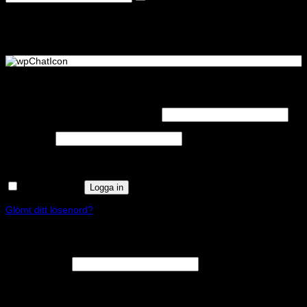
Logga in
Obligatoriskt
Användarnamn eller e-postadress
*
Obligatoriskt
Lösenord
*
Kom ihåg mig
Logga in
Glömt ditt lösenord?
Registrera
Obligatoriskt
E-postadress
*
En länk för att ställa in ett nytt lösenord kommer att skickas till din e-
postadress.