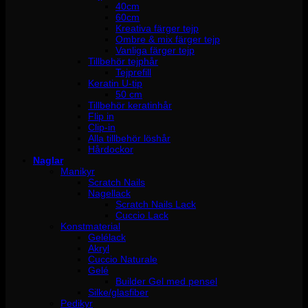
40cm
60cm
Kreativa färger tejp
Ombre & mix färger tejp
Vanliga färger tejp
Tillbehör tejphår
Tejprefill
Keratin U-tip
50 cm
Tillbehör keratinhår
Flip in
Clip-in
Alla tillbehör löshår
Hårdockor
Naglar
Manikyr
Scratch Nails
Nagellack
Scratch Nails Lack
Cuccio Lack
Konstmaterial
Gelélack
Akryl
Cuccio Naturale
Gelé
Builder Gel med pensel
Silke/glasfiber
Pedikyr