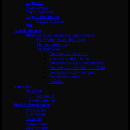
Nagelfilar
Nagelpenslar
Tippar & Mallar
Nageldekorationer
Strass & Stenar
Elfil
Tandblekning
Allt inom Tandblekning & Tandsmycke
Professionell tandblekning
Hemmablekning
Tandsmycke
Tandsmycke kristaller
Större kristaller i former
Tandsmycke Guld med kristall
Tandsmycke 18k Klassisk Guld
Tandsmycke 18k Vitt guld
ToothFairy gems
Twinkles
Smycken
Smycken
Armband
Hårdekorationer
Hud & Kroppsvård
Ansiktsvård
Duschkräm
För män
Kroppslotion
Vaxprodukter