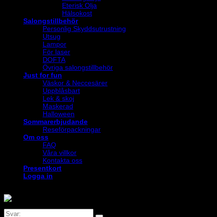
Eterisk Olja
Hälsokost
Salongstillbehör
Personlig Skyddsutrustning
Utsug
Lampor
För laser
DOFTA
Övriga salongstillbehör
Just for fun
Väskor & Neccesärer
Uppblåsbart
Lek & skoj
Maskerad
Halloween
Sommarerbjudande
Reseförpackningar
Om oss
FAQ
Våra villkor
Kontakta oss
Presentkort
Logga in