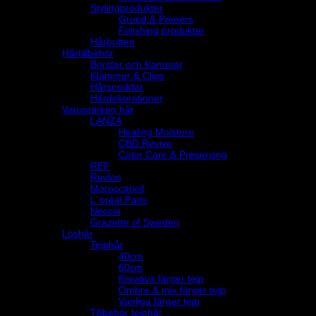
Stylingprodukter
Grund & Primers
Finishing produkter
Hårbotten
Hårtillbehör
Borstar och Kammar
Klämmor & Clips
Hårsnoddar
Hårdekorationer
Varumärken hår
LANZA
Healing Moisture
CBD Revive
Color Care & Preserving
REF
Revlon
Moroccanoil
L´oréal Paris
Neccin
Grazette of Sweden
Löshår
Tejphår
40cm
60cm
Kreativa färger tejp
Ombre & mix färger tejp
Vanliga färger tejp
Tillbehör tejphår