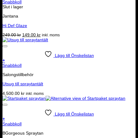
Snabbkoll
Slut i lager
Jantana
Hi Def Glaze
Det
Det
249.00
kr
149.00
kr
inkl. moms
ursprungliga
nuvarande
priset
priset
var:
är:
249.00 kr.
149.00 kr.
Lägg till Önskelistan
+
Snabbkoll
Salongstillbehör
Utsug till spraytantält
4,500.00
kr
inkl. moms
Lägg till Önskelistan
+
Snabbkoll
BGorgeous Spraytan