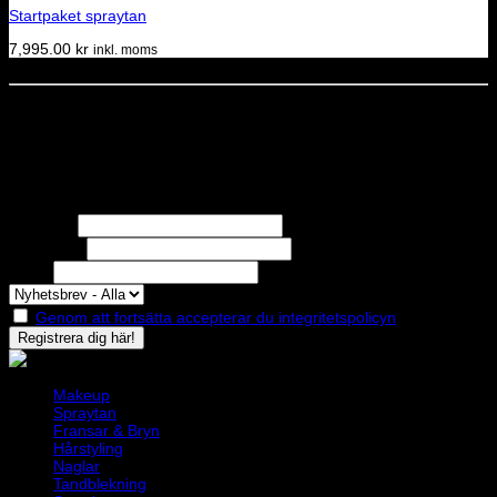
Startpaket spraytan
7,995.00
kr
inkl. moms
Dela denna sida
STOLT MEDLEM I
Nyhetsbrev
Missa inga erbjudanden eller nyheter!
Förnamn
Efternamn
Epost
Genom att fortsätta accepterar du integritetspolicyn
Makeup
Spraytan
Fransar & Bryn
Hårstyling
Naglar
Tandblekning