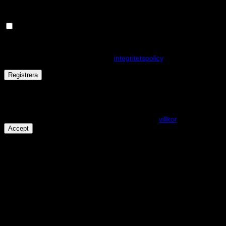
Håll dig uppdaterad om nyheter och våra rea kampanjer
Dina personuppgifter kommer användas för att förbättra din
upplevelse på webbplatsen, hantera åtkomst till ditt konto och för
andra ändamål som beskrivs i vår
integritetspolicy
.
Registrera
Får det lov att vara en kaka eller två?
På den här webplatsen använder vi cookies för att alla funktioner
ska fungera som förväntat. För mer info se våra
villkor
.
Accept