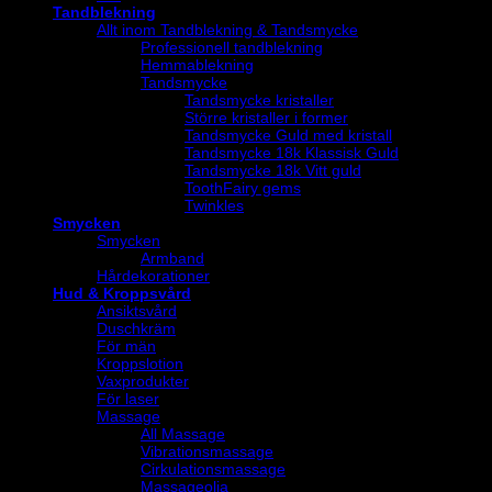
Tandblekning
Allt inom Tandblekning & Tandsmycke
Professionell tandblekning
Hemmablekning
Tandsmycke
Tandsmycke kristaller
Större kristaller i former
Tandsmycke Guld med kristall
Tandsmycke 18k Klassisk Guld
Tandsmycke 18k Vitt guld
ToothFairy gems
Twinkles
Smycken
Smycken
Armband
Hårdekorationer
Hud & Kroppsvård
Ansiktsvård
Duschkräm
För män
Kroppslotion
Vaxprodukter
För laser
Massage
All Massage
Vibrationsmassage
Cirkulationsmassage
Massageolja