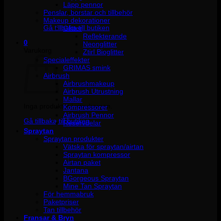
Läpp pennor
Penslar, borstar och tillbehör
Inga produkter i varukorgen.
Makeup dekorationer
Gå tillbaka till butiken
Glitter
Reflekterande
0
Neonglitter
Varukorg
Ztirl Bioglitter
Specialeffekter
GRIMAS smink
Airbrush
Airbrushmakeup
Airbrush Utrustning
Mallar
Inga produkter i varukorgen.
Kompressorer
Airbrush Pennor
Gå tillbaka till butiken
Reservdelar
Spraytan
Spraytan produkter
Vätska för spraytan/airtan
Spraytan kompressor
Airtan paket
Jantana
BGorgeous Spraytan
Mine Tan Spraytan
För hemmabruk
Paketpriser
Tan tillbehör
Fransar & Bryn