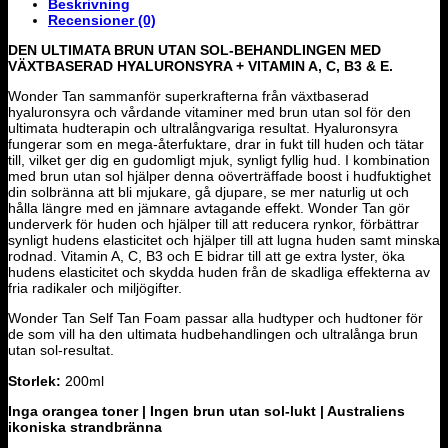
Beskrivning
Recensioner (0)
DEN ULTIMATA BRUN UTAN SOL-BEHANDLINGEN MED
VÄXTBASERAD HYALURONSYRA + VITAMIN A, C, B3 & E.
Wonder Tan sammanför superkrafterna från växtbaserad
hyaluronsyra och vårdande vitaminer med brun utan sol för den
ultimata hudterapin och ultralångvariga resultat. Hyaluronsyra
fungerar som en mega-återfuktare, drar in fukt till huden och tätar
till, vilket ger dig en gudomligt mjuk, synligt fyllig hud. I kombination
med brun utan sol hjälper denna oöverträffade boost i hudfuktighet
din solbränna att bli mjukare, gå djupare, se mer naturlig ut och
hålla längre med en jämnare avtagande effekt. Wonder Tan gör
underverk för huden och hjälper till att reducera rynkor, förbättrar
synligt hudens elasticitet och hjälper till att lugna huden samt minska
rodnad. Vitamin A, C, B3 och E bidrar till att ge extra lyster, öka
hudens elasticitet och skydda huden från de skadliga effekterna av
fria radikaler och miljögifter.
Wonder Tan Self Tan Foam passar alla hudtyper och hudtoner för
de som vill ha den ultimata hudbehandlingen och ultralånga brun
utan sol-resultat.
Storlek:
200ml
Inga orangea toner | Ingen brun utan sol-lukt | Australiens
ikoniska strandbränna