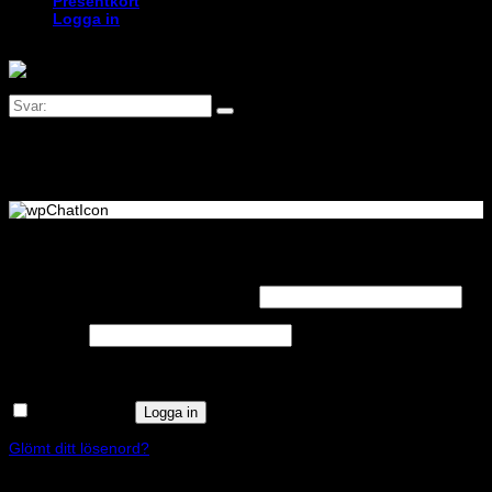
Presentkort
Logga in
Logga in
Obligatoriskt
Användarnamn eller e-postadress
*
Obligatoriskt
Lösenord
*
Kom ihåg mig
Logga in
Glömt ditt lösenord?
Registrera