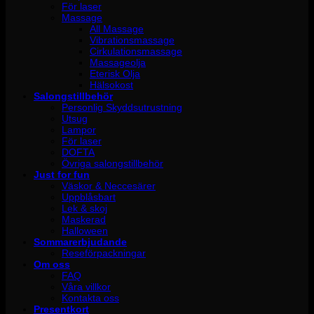
För laser
Massage
All Massage
Vibrationsmassage
Cirkulationsmassage
Massageolja
Eterisk Olja
Hälsokost
Salongstillbehör
Personlig Skyddsutrustning
Utsug
Lampor
För laser
DOFTA
Övriga salongstillbehör
Just for fun
Väskor & Neccesärer
Uppblåsbart
Lek & skoj
Maskerad
Halloween
Sommarerbjudande
Reseförpackningar
Om oss
FAQ
Våra villkor
Kontakta oss
Presentkort