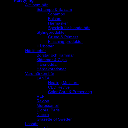
Hårstyling
Allt inom hår
Schampo & Balsam
Schampo
Balsam
Hårmasker
Speciellt för blonda hår
Stylingprodukter
Grund & Primers
Finishing produkter
Hårbotten
Hårtillbehör
Borstar och Kammar
Klämmor & Clips
Hårsnoddar
Hårdekorationer
Varumärken hår
LANZA
Healing Moisture
CBD Revive
Color Care & Preserving
REF
Revlon
Moroccanoil
L´oréal Paris
Neccin
Grazette of Sweden
Löshår