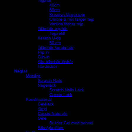
Tejphår
40cm
60cm
Kreativa färger tejp
Ombre & mix färger tejp
Vanliga färger tejp
Tillbehör tejphår
Tejprefill
Keratin U-tip
50 cm
Tillbehör keratinhår
Flip in
Clip-in
Alla tillbehör löshår
Hårdockor
Naglar
Manikyr
Scratch Nails
Nagellack
Scratch Nails Lack
Cuccio Lack
Konstmaterial
Gelélack
Akryl
Cuccio Naturale
Gelé
Builder Gel med pensel
Silke/glasfiber