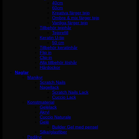
40cm
60cm
Kreativa färger tejp
Ombre & mix färger tejp
Vanliga färger tejp
Tillbehör tejphår
Tejprefill
Keratin U-tip
50 cm
Tillbehör keratinhår
Flip in
Clip-in
Alla tillbehör löshår
Hårdockor
Naglar
Manikyr
Scratch Nails
Nagellack
Scratch Nails Lack
Cuccio Lack
Konstmaterial
Gelélack
Akryl
Cuccio Naturale
Gelé
Builder Gel med pensel
Silke/glasfiber
Pedikyr