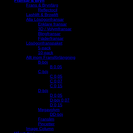
Fransar & Bryn
Frans & Brynfärg
Reflectocil
Lashlift & Browlift
Alla Lösögonfransar
Enklare fransar
3D / Volymfransar
Blingfransar
Fjäderfransar
Lösögonfranspaket
5-pack
10-pack
Allt inom Fransförlängning
B-böj
B 0.05
C-böj
C 0,05
C 0,07
C 0,15
D-böj
D 0,05
D-böj 0,07
D 0,15
Megavolym
DD-böj
Franslim
Pincetter
Image Column