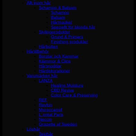
Allt inom hår
Schampo & Balsam
Schampo
Balsam
Hårmasker
Speciellt för blonda hår
Stylingprodukter
Grund & Primers
Finishing produkter
Hårbotten
Hårtillbehör
Borstar och Kammar
Klämmor & Clips
Hårsnoddar
Hårdekorationer
Varumärken hår
LANZA
Healing Moisture
CBD Revive
Color Care & Preserving
REF
Revlon
Moroccanoil
L´oréal Paris
Neccin
Grazette of Sweden
Löshår
Tejphår