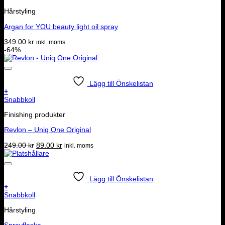
Hårstyling
Argan for YOU beauty light oil spray
349.00
kr
inkl. moms
-64%
Lägg till Önskelistan
+
Snabbkoll
Finishing produkter
Revlon – Uniq One Original
Det
Det
249.00
kr
89.00
kr
inkl. moms
ursprungliga
nuvarande
priset
priset
var:
är:
249.00 kr.
89.00 kr.
Lägg till Önskelistan
+
Snabbkoll
Hårstyling
Sprayflaska