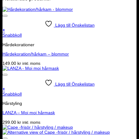
Lägg till Önskelistan
+
Snabbkoll
Hårdekorationer
Hårdekoration/hårkam – blommor
149.00
kr
inkl. moms
Lägg till Önskelistan
+
Snabbkoll
Hårstyling
LANZA – Moi moi hårmask
299.00
kr
inkl. moms