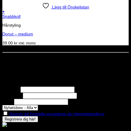
Lägg till Önskelistan
+
Snabbkoll
Hårstyling
Donut – medium
39.00
kr
inkl. moms
Dela denna sida
STOLT MEDLEM I
Nyhetsbrev
Missa inga erbjudanden eller nyheter!
Förnamn
Efternamn
Epost
Genom att fortsätta accepterar du integritetspolicyn