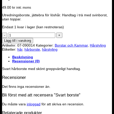
49.00
kr
inkl. moms
Utredningsborste, jättebra för löshår. Handtag i trä med svinborst,
utan toppar.
Endast 1 kvar i lager (kan restnoteras)
Svart
borste
Lägg till i varukorg
mängd
Artikelnr:
07-090014
Kategorier:
Borstar och Kammar
,
Hårstyling
Etiketter:
hår
,
hårborste
,
hårstyling
Beskrivning
Recensioner (0)
Svart hårborste med skönt greppvänligt handtag.
Recensioner
Det finns inga recensioner än.
Bli först med att recensera ”Svart borste”
Du måste vara
inloggad
för att skriva en recension.
Relaterade produkter