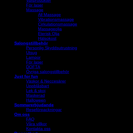
Vaxprodukter
För laser
Massage
All Massage
Vibrationsmassage
Cirkulationsmassage
Massageolja
Eterisk Olja
Hälsokost
Salongstillbehör
Personlig Skyddsutrustning
Utsug
Lampor
För laser
DOFTA
Övriga salongstillbehör
Just for fun
Väskor & Neccesärer
Uppblåsbart
Lek & skoj
Maskerad
Halloween
Sommarerbjudande
Reseförpackningar
Om oss
FAQ
Våra villkor
Kontakta oss