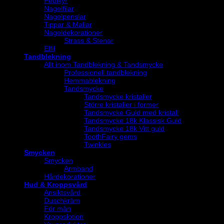
Pedikyr
Nagelfilar
Nagelpenslar
Tippar & Mallar
Nageldekorationer
Strass & Stenar
Elfil
Tandblekning
Allt inom Tandblekning & Tandsmycke
Professionell tandblekning
Hemmablekning
Tandsmycke
Tandsmycke kristaller
Större kristaller i former
Tandsmycke Guld med kristall
Tandsmycke 18k Klassisk Guld
Tandsmycke 18k Vitt guld
ToothFairy gems
Twinkles
Smycken
Smycken
Armband
Hårdekorationer
Hud & Kroppsvård
Ansiktsvård
Duschkräm
För män
Kroppslotion