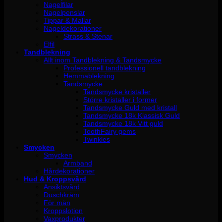
Nagelfilar
Nagelpenslar
Tippar & Mallar
Nageldekorationer
Strass & Stenar
Elfil
Tandblekning
Allt inom Tandblekning & Tandsmycke
Professionell tandblekning
Hemmablekning
Tandsmycke
Tandsmycke kristaller
Större kristaller i former
Tandsmycke Guld med kristall
Tandsmycke 18k Klassisk Guld
Tandsmycke 18k Vitt guld
ToothFairy gems
Twinkles
Smycken
Smycken
Armband
Hårdekorationer
Hud & Kroppsvård
Ansiktsvård
Duschkräm
För män
Kroppslotion
Vaxprodukter