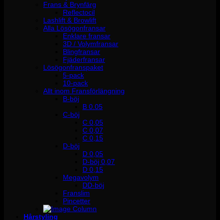
Frans & Brynfärg
Reflectocil
Lashlift & Browlift
Alla Lösögonfransar
Enklare fransar
3D / Volymfransar
Blingfransar
Fjäderfransar
Lösögonfranspaket
5-pack
10-pack
Allt inom Fransförlängning
B-böj
B 0.05
C-böj
C 0,05
C 0,07
C 0,15
D-böj
D 0,05
D-böj 0,07
D 0,15
Megavolym
DD-böj
Franslim
Pincetter
Hårstyling