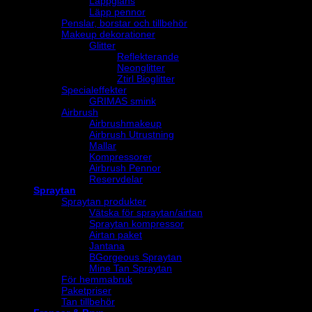
Läppglans
Läpp pennor
Penslar, borstar och tillbehör
Makeup dekorationer
Glitter
Reflekterande
Neonglitter
Ztirl Bioglitter
Specialeffekter
GRIMAS smink
Airbrush
Airbrushmakeup
Airbrush Utrustning
Mallar
Kompressorer
Airbrush Pennor
Reservdelar
Spraytan
Spraytan produkter
Vätska för spraytan/airtan
Spraytan kompressor
Airtan paket
Jantana
BGorgeous Spraytan
Mine Tan Spraytan
För hemmabruk
Paketpriser
Tan tillbehör