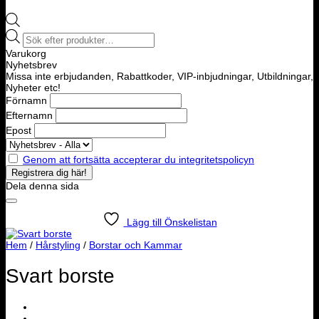
Products
search
Varukorg
Nyhetsbrev
Missa inte erbjudanden, Rabattkoder, VIP-inbjudningar, Utbildningar,
Nyheter etc!
Förnamn
Efternamn
Epost
Genom att fortsätta accepterar du integritetspolicyn
Dela denna sida
Lägg till Önskelistan
Hem
/
Hårstyling
/
Borstar och Kammar
Svart borste