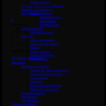
Läpp pennor
Penslar, borstar och tillbehör
Inga produkter i varukorgen.
Makeup dekorationer
Gå tillbaka till butiken
Glitter
Reflekterande
0
Neonglitter
Varukorg
Ztirl Bioglitter
Specialeffekter
GRIMAS smink
Airbrush
Airbrushmakeup
Airbrush Utrustning
Mallar
Inga produkter i varukorgen.
Kompressorer
Airbrush Pennor
Gå tillbaka till butiken
Reservdelar
Spraytan
Spraytan produkter
Vätska för spraytan/airtan
Spraytan kompressor
Airtan paket
Jantana
BGorgeous Spraytan
Mine Tan Spraytan
För hemmabruk
Paketpriser
Tan tillbehör
Fransar & Bryn