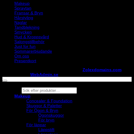
Makeup
Spraytan
Fransar & Bryn
Hårstyling
Naglar
Tandblekning
Smycken
Hud & Kroppsvård
Salongstillbehör
Just for fun
Sommarerbjudande
Om oss
Presentkort
Copyright ©
StylistShopen.se
. Hosted at
Zolexdomains.com
maintained by
WebAdmin.se
Products
search
Makeup
Concealer & Foundation
Skuggor & Paletter
För Ögon & Bryn
Ögonskuggor
För bryn
För läppar
Läppstift