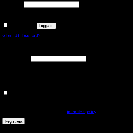
Obligatoriskt
Lösenord
*
Kom ihåg mig
Logga in
Glömt ditt lösenord?
Registrera
Obligatoriskt
E-postadress
*
En länk för att ställa in ett nytt lösenord kommer att skickas till din e-
postadress.
Håll dig uppdaterad om nyheter och våra rea kampanjer
Dina personuppgifter kommer användas för att förbättra din
upplevelse på webbplatsen, hantera åtkomst till ditt konto och för
andra ändamål som beskrivs i vår
integritetspolicy
.
Registrera
Får det lov att vara en kaka eller två?