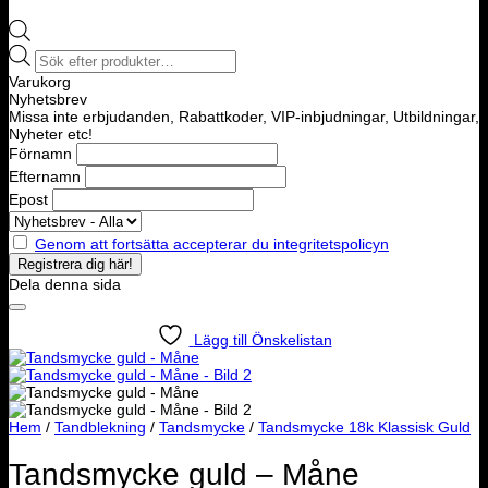
Products
search
Varukorg
Nyhetsbrev
Missa inte erbjudanden, Rabattkoder, VIP-inbjudningar, Utbildningar,
Nyheter etc!
Förnamn
Efternamn
Epost
Genom att fortsätta accepterar du integritetspolicyn
Dela denna sida
Lägg till Önskelistan
Hem
/
Tandblekning
/
Tandsmycke
/
Tandsmycke 18k Klassisk Guld
Tandsmycke guld – Måne