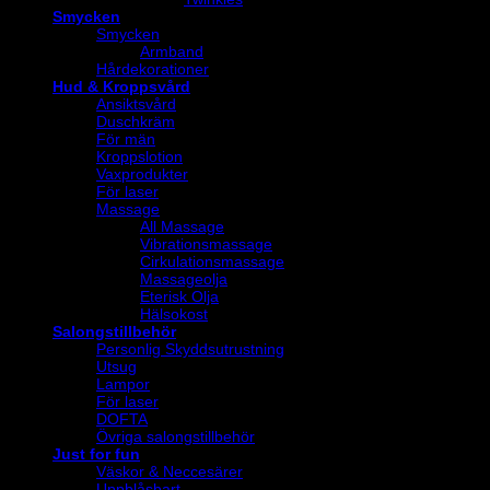
Smycken
Smycken
Armband
Hårdekorationer
Hud & Kroppsvård
Ansiktsvård
Duschkräm
För män
Kroppslotion
Vaxprodukter
För laser
Massage
All Massage
Vibrationsmassage
Cirkulationsmassage
Massageolja
Eterisk Olja
Hälsokost
Salongstillbehör
Personlig Skyddsutrustning
Utsug
Lampor
För laser
DOFTA
Övriga salongstillbehör
Just for fun
Väskor & Neccesärer
Uppblåsbart