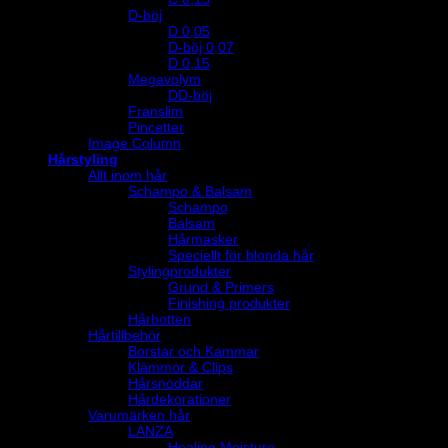
D-böj
D 0,05
D-böj 0,07
D 0,15
Megavolym
DD-böj
Franslim
Pincetter
Image Column
Hårstyling
Allt inom hår
Schampo & Balsam
Schampo
Balsam
Hårmasker
Speciellt för blonda hår
Stylingprodukter
Grund & Primers
Finishing produkter
Hårbotten
Hårtillbehör
Borstar och Kammar
Klämmor & Clips
Hårsnoddar
Hårdekorationer
Varumärken hår
LANZA
Healing Moisture