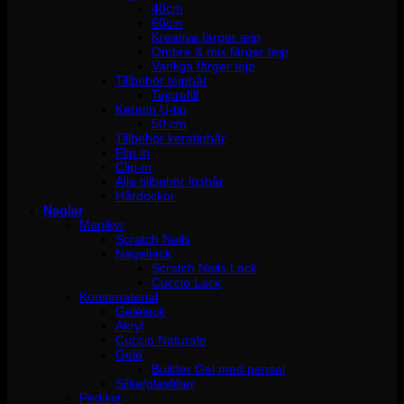
40cm
60cm
Kreativa färger tejp
Ombre & mix färger tejp
Vanliga färger tejp
Tillbehör tejphår
Tejprefill
Keratin U-tip
50 cm
Tillbehör keratinhår
Flip in
Clip-in
Alla tillbehör löshår
Hårdockor
Naglar
Manikyr
Scratch Nails
Nagellack
Scratch Nails Lack
Cuccio Lack
Konstmaterial
Gelélack
Akryl
Cuccio Naturale
Gelé
Builder Gel med pensel
Silke/glasfiber
Pedikyr