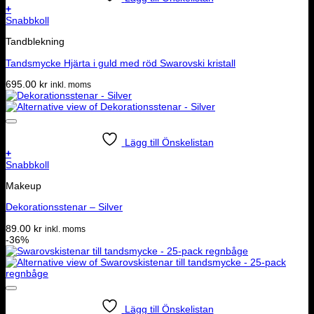
+
Snabbkoll
Tandblekning
Tandsmycke Hjärta i guld med röd Swarovski kristall
695.00
kr
inkl. moms
Lägg till Önskelistan
+
Snabbkoll
Makeup
Dekorationsstenar – Silver
89.00
kr
inkl. moms
-36%
Lägg till Önskelistan