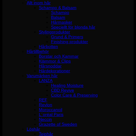
Allt inom hår
Schampo & Balsam
Schampo
Balsam
Hårmasker
Speciellt för blonda hår
Stylingprodukter
Grund & Primers
Finishing produkter
Hårbotten
Hårtillbehör
Borstar och Kammar
Klämmor & Clips
Hårsnoddar
Hårdekorationer
Varumärken hår
LANZA
Healing Moisture
CBD Revive
Color Care & Preserving
REF
Revlon
Moroccanoil
L´oréal Paris
Neccin
Grazette of Sweden
Löshår
Tejphår