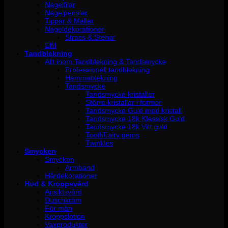
Nagelfilar
Nagelpenslar
Tippar & Mallar
Nageldekorationer
Strass & Stenar
Elfil
Tandblekning
Allt inom Tandblekning & Tandsmycke
Professionell tandblekning
Hemmablekning
Tandsmycke
Tandsmycke kristaller
Större kristaller i former
Tandsmycke Guld med kristall
Tandsmycke 18k Klassisk Guld
Tandsmycke 18k Vitt guld
ToothFairy gems
Twinkles
Smycken
Smycken
Armband
Hårdekorationer
Hud & Kroppsvård
Ansiktsvård
Duschkräm
För män
Kroppslotion
Vaxprodukter