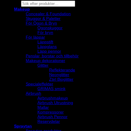
Products
search
Makeup
Concealer & Foundation
Skuggor & Paletter
För Ögon & Bryn
Ögonskuggor
För bryn
För läppar
Läppstift
Läppglans
Läpp pennor
Penslar, borstar och tillbehör
Makeup dekorationer
Glitter
Reflekterande
Neonglitter
Ztirl Bioglitter
Specialeffekter
GRIMAS smink
Airbrush
Airbrushmakeup
Airbrush Utrustning
Mallar
Kompressorer
Airbrush Pennor
Reservdelar
Spraytan
Spraytan produkter