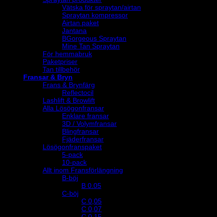
Vätska för spraytan/airtan
Spraytan kompressor
Airtan paket
Jantana
BGorgeous Spraytan
Mine Tan Spraytan
För hemmabruk
Paketpriser
Tan tillbehör
Fransar & Bryn
Frans & Brynfärg
Reflectocil
Lashlift & Browlift
Alla Lösögonfransar
Enklare fransar
3D / Volymfransar
Blingfransar
Fjäderfransar
Lösögonfranspaket
5-pack
10-pack
Allt inom Fransförlängning
B-böj
B 0.05
C-böj
C 0,05
C 0,07
C 0,15