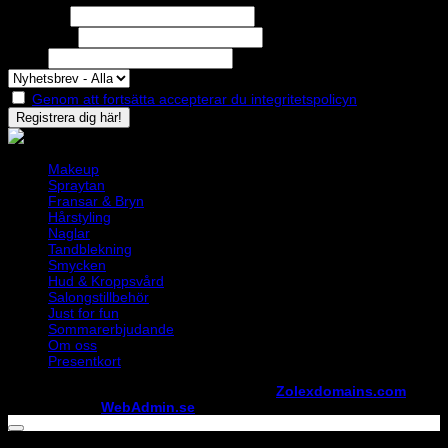
Förnamn
Efternamn
Epost
Genom att fortsätta accepterar du integritetspolicyn
Makeup
Spraytan
Fransar & Bryn
Hårstyling
Naglar
Tandblekning
Smycken
Hud & Kroppsvård
Salongstillbehör
Just for fun
Sommarerbjudande
Om oss
Presentkort
Copyright ©
StylistShopen.se
. Hosted at
Zolexdomains.com
maintained by
WebAdmin.se