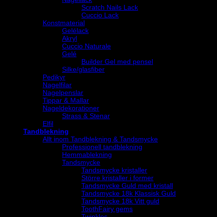
Scratch Nails Lack
Cuccio Lack
Konstmaterial
Gelélack
Akryl
Cuccio Naturale
Gelé
Builder Gel med pensel
Silke/glasfiber
Pedikyr
Nagelfilar
Nagelpenslar
Tippar & Mallar
Nageldekorationer
Strass & Stenar
Elfil
Tandblekning
Allt inom Tandblekning & Tandsmycke
Professionell tandblekning
Hemmablekning
Tandsmycke
Tandsmycke kristaller
Större kristaller i former
Tandsmycke Guld med kristall
Tandsmycke 18k Klassisk Guld
Tandsmycke 18k Vitt guld
ToothFairy gems
Twinkles