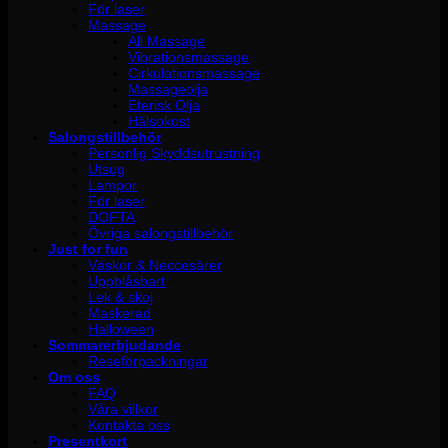
För laser
Massage
All Massage
Vibrationsmassage
Cirkulationsmassage
Massageolja
Eterisk Olja
Hälsokost
Salongstillbehör
Personlig Skyddsutrustning
Utsug
Lampor
För laser
DOFTA
Övriga salongstillbehör
Just for fun
Väskor & Neccesärer
Uppblåsbart
Lek & skoj
Maskerad
Halloween
Sommarerbjudande
Reseförpackningar
Om oss
FAQ
Våra villkor
Kontakta oss
Presentkort