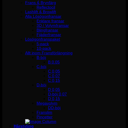
Frans & Brynfärg
Reflectocil
Lashlift & Browlift
Alla Lösögonfransar
Enklare fransar
3D / Volymfransar
Blingfransar
Fjäderfransar
Lösögonfranspaket
5-pack
10-pack
Allt inom Fransförlängning
B-böj
B 0.05
C-böj
C 0,05
C 0,07
C 0,15
D-böj
D 0,05
D-böj 0,07
D 0,15
Megavolym
DD-böj
Franslim
Pincetter
Hårstyling