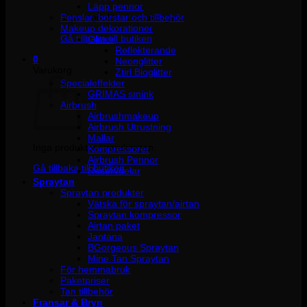
Läpp pennor
Penslar, borstar och tillbehör
Inga produkter i varukorgen.
Makeup dekorationer
Gå tillbaka till butiken
Glitter
Reflekterande
0
Neonglitter
Varukorg
Ztirl Bioglitter
Specialeffekter
GRIMAS smink
Airbrush
Airbrushmakeup
Airbrush Utrustning
Mallar
Inga produkter i varukorgen.
Kompressorer
Airbrush Pennor
Gå tillbaka till butiken
Reservdelar
Spraytan
Spraytan produkter
Vätska för spraytan/airtan
Spraytan kompressor
Airtan paket
Jantana
BGorgeous Spraytan
Mine Tan Spraytan
För hemmabruk
Paketpriser
Tan tillbehör
Fransar & Bryn