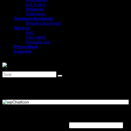
Lek & skoj
Maskerad
Halloween
Sommarerbjudande
Reseförpackningar
Om oss
FAQ
Våra villkor
Kontakta oss
Presentkort
Logga in
Logga in
Obligatoriskt
Användarnamn eller e-postadress
*