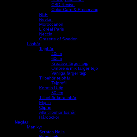
CBD Revive
Color Care & Preserving
REF
Revlon
Moroccanoil
L´oréal Paris
Neccin
Grazette of Sweden
Löshår
Tejphår
40cm
60cm
Kreativa färger tejp
Ombre & mix färger tejp
Vanliga färger tejp
Tillbehör tejphår
Tejprefill
Keratin U-tip
50 cm
Tillbehör keratinhår
Flip in
Clip-in
Alla tillbehör löshår
Hårdockor
Naglar
Manikyr
Scratch Nails
Nagellack