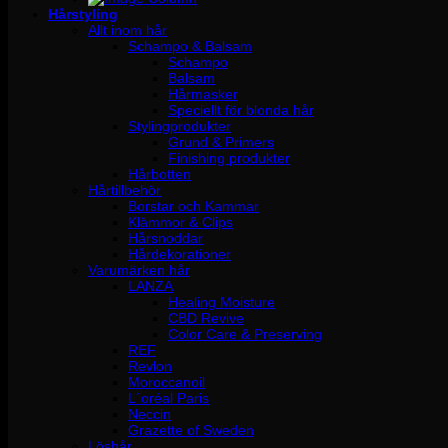
Hårstyling
Allt inom hår
Schampo & Balsam
Schampo
Balsam
Hårmasker
Speciellt för blonda hår
Stylingprodukter
Grund & Primers
Finishing produkter
Hårbotten
Hårtillbehör
Borstar och Kammar
Klämmor & Clips
Hårsnoddar
Hårdekorationer
Varumärken hår
LANZA
Healing Moisture
CBD Revive
Color Care & Preserving
REF
Revlon
Moroccanoil
L´oréal Paris
Neccin
Grazette of Sweden
Löshår