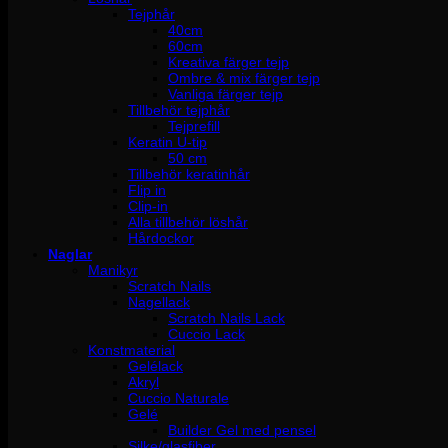
Tejphår
40cm
60cm
Kreativa färger tejp
Ombre & mix färger tejp
Vanliga färger tejp
Tillbehör tejphår
Tejprefill
Keratin U-tip
50 cm
Tillbehör keratinhår
Flip in
Clip-in
Alla tillbehör löshår
Hårdockor
Naglar
Manikyr
Scratch Nails
Nagellack
Scratch Nails Lack
Cuccio Lack
Konstmaterial
Gelélack
Akryl
Cuccio Naturale
Gelé
Builder Gel med pensel
Silke/glasfiber