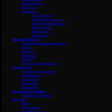
Vaxprodukter
För laser
Massage
All Massage
Vibrationsmassage
Cirkulationsmassage
Massageolja
Eterisk Olja
Hälsokost
Salongstillbehör
Personlig Skyddsutrustning
Utsug
Lampor
För laser
DOFTA
Övriga salongstillbehör
Just for fun
Väskor & Neccesärer
Uppblåsbart
Lek & skoj
Maskerad
Halloween
Sommarerbjudande
Reseförpackningar
Om oss
FAQ
Våra villkor
Kontakta oss