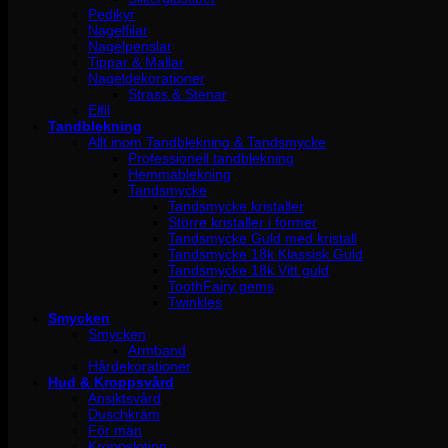
Pedikyr
Nagelfilar
Nagelpenslar
Tippar & Mallar
Nageldekorationer
Strass & Stenar
Elfil
Tandblekning
Allt inom Tandblekning & Tandsmycke
Professionell tandblekning
Hemmablekning
Tandsmycke
Tandsmycke kristaller
Större kristaller i former
Tandsmycke Guld med kristall
Tandsmycke 18k Klassisk Guld
Tandsmycke 18k Vitt guld
ToothFairy gems
Twinkles
Smycken
Smycken
Armband
Hårdekorationer
Hud & Kroppsvård
Ansiktsvård
Duschkräm
För män
Kroppslotion