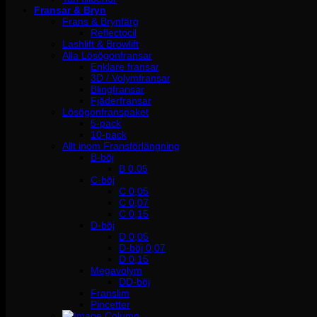
Fransar & Bryn
Frans & Brynfärg
Reflectocil
Lashlift & Browlift
Alla Lösögonfransar
Enklare fransar
3D / Volymfransar
Blingfransar
Fjäderfransar
Lösögonfranspaket
5-pack
10-pack
Allt inom Fransförlängning
B-böj
B 0.05
C-böj
C 0,05
C 0,07
C 0,15
D-böj
D 0,05
D-böj 0,07
D 0,15
Megavolym
DD-böj
Franslim
Pincetter