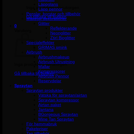
Läppglans
Inga produkter i varukorgen.
Läpp pennor
Penslar, borstar och tillbehör
Gå tillbaka till butiken
Makeup dekorationer
Glitter
0
Reflekterande
Varukorg
Neonglitter
Ztirl Bioglitter
Specialeffekter
GRIMAS smink
Airbrush
Airbrushmakeup
Airbrush Utrustning
Inga produkter i varukorgen.
Mallar
Kompressorer
Gå tillbaka till butiken
Airbrush Pennor
Reservdelar
Spraytan
Spraytan produkter
Vätska för spraytan/airtan
Spraytan kompressor
Airtan paket
Jantana
BGorgeous Spraytan
Mine Tan Spraytan
För hemmabruk
Paketpriser
Tan tillbehör