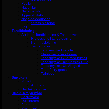
Pedikyr
Nagelfilar
Nagelpenslar
Tippar & Mallar
Nageldekorationer
Strass & Stenar
Elfil
Tandblekning
Allt inom Tandblekning & Tandsmycke
Professionell tandblekning
Hemmablekning
Tandsmycke
Tandsmycke kristaller
Större kristaller i former
Tandsmycke Guld med kristall
Tandsmycke 18k Klassisk Guld
Tandsmycke 18k Vitt guld
ToothFairy gems
Twinkles
Smycken
Smycken
Armband
Hårdekorationer
Hud & Kroppsvård
Ansiktsvård
Duschkräm
För män
Kroppslotion