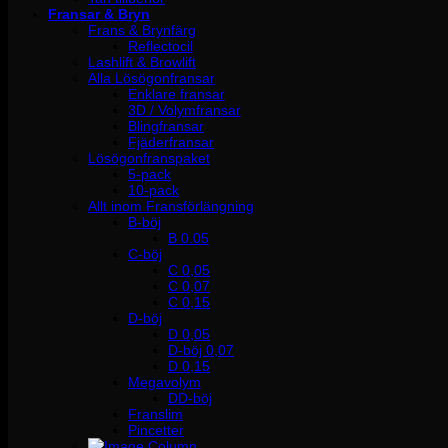
Fransar & Bryn
Frans & Brynfärg
Reflectocil
Lashlift & Browlift
Alla Lösögonfransar
Enklare fransar
3D / Volymfransar
Blingfransar
Fjäderfransar
Lösögonfranspaket
5-pack
10-pack
Allt inom Fransförlängning
B-böj
B 0.05
C-böj
C 0,05
C 0,07
C 0,15
D-böj
D 0,05
D-böj 0,07
D 0,15
Megavolym
DD-böj
Franslim
Pincetter