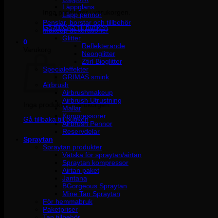
Läppglans
Inga produkter i varukorgen.
Läpp pennor
Penslar, borstar och tillbehör
Gå tillbaka till butiken
Makeup dekorationer
Glitter
0
Reflekterande
Varukorg
Neonglitter
Ztirl Bioglitter
Specialeffekter
GRIMAS smink
Airbrush
Airbrushmakeup
Airbrush Utrustning
Inga produkter i varukorgen.
Mallar
Kompressorer
Gå tillbaka till butiken
Airbrush Pennor
Reservdelar
Spraytan
Spraytan produkter
Vätska för spraytan/airtan
Spraytan kompressor
Airtan paket
Jantana
BGorgeous Spraytan
Mine Tan Spraytan
För hemmabruk
Paketpriser
Tan tillbehör