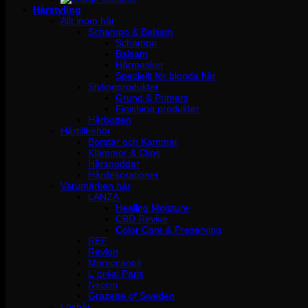
Hårstyling
Allt inom hår
Schampo & Balsam
Schampo
Balsam
Hårmasker
Speciellt för blonda hår
Stylingprodukter
Grund & Primers
Finishing produkter
Hårbotten
Hårtillbehör
Borstar och Kammar
Klämmor & Clips
Hårsnoddar
Hårdekorationer
Varumärken hår
LANZA
Healing Moisture
CBD Revive
Color Care & Preserving
REF
Revlon
Moroccanoil
L´oréal Paris
Neccin
Grazette of Sweden
Löshår