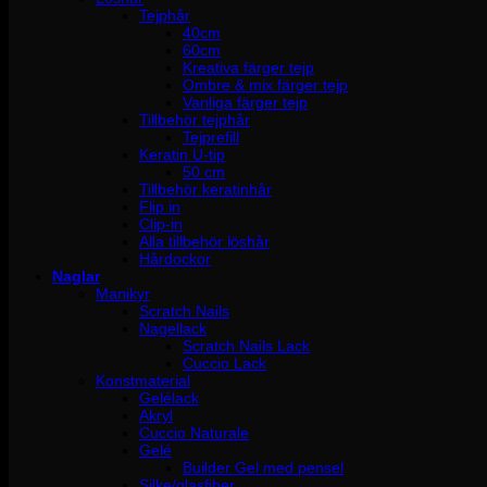
Tejphår
40cm
60cm
Kreativa färger tejp
Ombre & mix färger tejp
Vanliga färger tejp
Tillbehör tejphår
Tejprefill
Keratin U-tip
50 cm
Tillbehör keratinhår
Flip in
Clip-in
Alla tillbehör löshår
Hårdockor
Naglar
Manikyr
Scratch Nails
Nagellack
Scratch Nails Lack
Cuccio Lack
Konstmaterial
Gelélack
Akryl
Cuccio Naturale
Gelé
Builder Gel med pensel
Silke/glasfiber