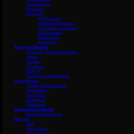
Vaxprodukter
För laser
Massage
All Massage
Vibrationsmassage
Cirkulationsmassage
Massageolja
Eterisk Olja
Hälsokost
Salongstillbehör
Personlig Skyddsutrustning
Utsug
Lampor
För laser
DOFTA
Övriga salongstillbehör
Just for fun
Väskor & Neccesärer
Uppblåsbart
Lek & skoj
Maskerad
Halloween
Sommarerbjudande
Reseförpackningar
Om oss
FAQ
Våra villkor
Kontakta oss