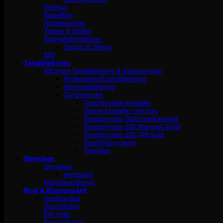
Pedikyr
Nagelfilar
Nagelpenslar
Tippar & Mallar
Nageldekorationer
Strass & Stenar
Elfil
Tandblekning
Allt inom Tandblekning & Tandsmycke
Professionell tandblekning
Hemmablekning
Tandsmycke
Tandsmycke kristaller
Större kristaller i former
Tandsmycke Guld med kristall
Tandsmycke 18k Klassisk Guld
Tandsmycke 18k Vitt guld
ToothFairy gems
Twinkles
Smycken
Smycken
Armband
Hårdekorationer
Hud & Kroppsvård
Ansiktsvård
Duschkräm
För män
Kroppslotion