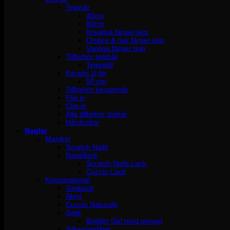
Tejphår
40cm
60cm
Kreativa färger tejp
Ombre & mix färger tejp
Vanliga färger tejp
Tillbehör tejphår
Tejprefill
Keratin U-tip
50 cm
Tillbehör keratinhår
Flip in
Clip-in
Alla tillbehör löshår
Hårdockor
Naglar
Manikyr
Scratch Nails
Nagellack
Scratch Nails Lack
Cuccio Lack
Konstmaterial
Gelélack
Akryl
Cuccio Naturale
Gelé
Builder Gel med pensel
Silke/glasfiber