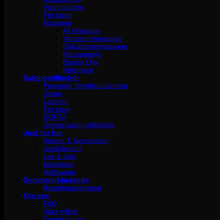
Vaxprodukter
För laser
Massage
All Massage
Vibrationsmassage
Cirkulationsmassage
Massageolja
Eterisk Olja
Hälsokost
Salongstillbehör
Personlig Skyddsutrustning
Utsug
Lampor
För laser
DOFTA
Övriga salongstillbehör
Just for fun
Väskor & Neccesärer
Uppblåsbart
Lek & skoj
Maskerad
Halloween
Sommarerbjudande
Reseförpackningar
Om oss
FAQ
Våra villkor
Kontakta oss