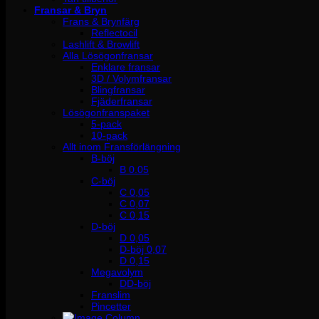
Fransar & Bryn
Frans & Brynfärg
Reflectocil
Lashlift & Browlift
Alla Lösögonfransar
Enklare fransar
3D / Volymfransar
Blingfransar
Fjäderfransar
Lösögonfranspaket
5-pack
10-pack
Allt inom Fransförlängning
B-böj
B 0.05
C-böj
C 0,05
C 0,07
C 0,15
D-böj
D 0,05
D-böj 0,07
D 0,15
Megavolym
DD-böj
Franslim
Pincetter