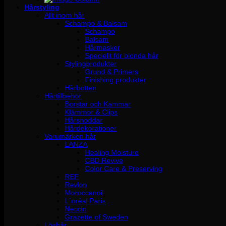
Hårstyling
Allt inom hår
Schampo & Balsam
Schampo
Balsam
Hårmasker
Speciellt för blonda hår
Stylingprodukter
Grund & Primers
Finishing produkter
Hårbotten
Hårtillbehör
Borstar och Kammar
Klämmor & Clips
Hårsnoddar
Hårdekorationer
Varumärken hår
LANZA
Healing Moisture
CBD Revive
Color Care & Preserving
REF
Revlon
Moroccanoil
L´oréal Paris
Neccin
Grazette of Sweden
Löshår