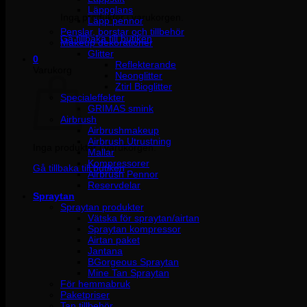
Läppglans
Inga produkter i varukorgen.
Läpp pennor
Penslar, borstar och tillbehör
Gå tillbaka till butiken
Makeup dekorationer
Glitter
0
Reflekterande
Varukorg
Neonglitter
Ztirl Bioglitter
Specialeffekter
GRIMAS smink
Airbrush
Airbrushmakeup
Airbrush Utrustning
Inga produkter i varukorgen.
Mallar
Kompressorer
Gå tillbaka till butiken
Airbrush Pennor
Reservdelar
Spraytan
Spraytan produkter
Vätska för spraytan/airtan
Spraytan kompressor
Airtan paket
Jantana
BGorgeous Spraytan
Mine Tan Spraytan
För hemmabruk
Paketpriser
Tan tillbehör