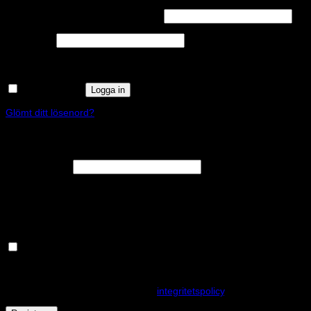
Obligatoriskt
Användarnamn eller e-postadress
*
Obligatoriskt
Lösenord
*
Kom ihåg mig
Logga in
Glömt ditt lösenord?
Registrera
Obligatoriskt
E-postadress
*
En länk för att ställa in ett nytt lösenord kommer att skickas till din e-
postadress.
Håll dig uppdaterad om nyheter och våra rea kampanjer
Dina personuppgifter kommer användas för att förbättra din
upplevelse på webbplatsen, hantera åtkomst till ditt konto och för
andra ändamål som beskrivs i vår
integritetspolicy
.