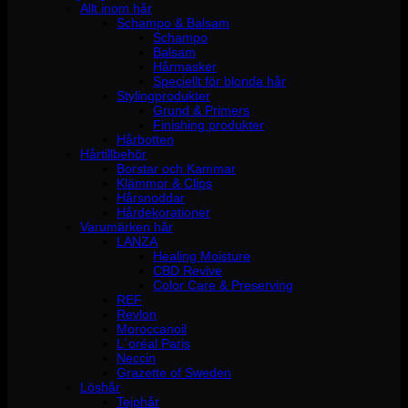
Allt inom hår
Schampo & Balsam
Schampo
Balsam
Hårmasker
Speciellt för blonda hår
Stylingprodukter
Grund & Primers
Finishing produkter
Hårbotten
Hårtillbehör
Borstar och Kammar
Klämmor & Clips
Hårsnoddar
Hårdekorationer
Varumärken hår
LANZA
Healing Moisture
CBD Revive
Color Care & Preserving
REF
Revlon
Moroccanoil
L´oréal Paris
Neccin
Grazette of Sweden
Löshår
Tejphår