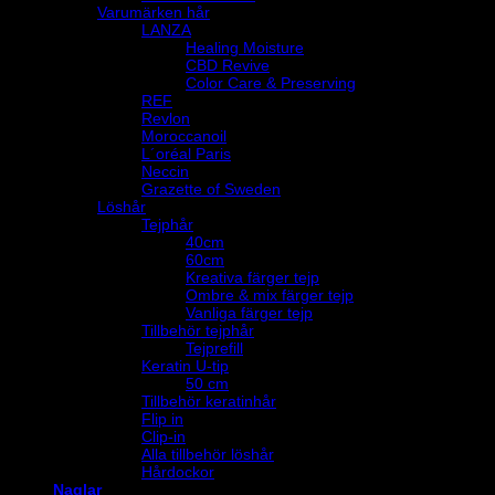
Varumärken hår
LANZA
Healing Moisture
CBD Revive
Color Care & Preserving
REF
Revlon
Moroccanoil
L´oréal Paris
Neccin
Grazette of Sweden
Löshår
Tejphår
40cm
60cm
Kreativa färger tejp
Ombre & mix färger tejp
Vanliga färger tejp
Tillbehör tejphår
Tejprefill
Keratin U-tip
50 cm
Tillbehör keratinhår
Flip in
Clip-in
Alla tillbehör löshår
Hårdockor
Naglar