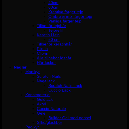
40cm
60cm
Kreativa färger tejp
Ombre & mix färger tejp
Vanliga färger tejp
Tillbehör tejphår
Tejprefill
Keratin U-tip
50 cm
Tillbehör keratinhår
Flip in
Clip-in
Alla tillbehör löshår
Hårdockor
Naglar
Manikyr
Scratch Nails
Nagellack
Scratch Nails Lack
Cuccio Lack
Konstmaterial
Gelélack
Akryl
Cuccio Naturale
Gelé
Builder Gel med pensel
Silke/glasfiber
Pedikyr