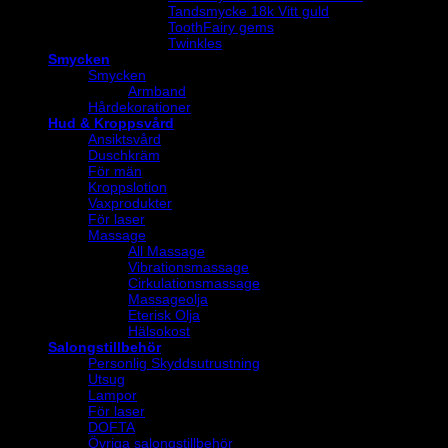
Tandsmycke 18k Vitt guld
ToothFairy gems
Twinkles
Smycken
Smycken
Armband
Hårdekorationer
Hud & Kroppsvård
Ansiktsvård
Duschkräm
För män
Kroppslotion
Vaxprodukter
För laser
Massage
All Massage
Vibrationsmassage
Cirkulationsmassage
Massageolja
Eterisk Olja
Hälsokost
Salongstillbehör
Personlig Skyddsutrustning
Utsug
Lampor
För laser
DOFTA
Övriga salongstillbehör