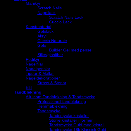
Manikyr
Scratch Nails
Nagellack
Scratch Nails Lack
Cuccio Lack
Konstmaterial
Gelélack
Akryl
Cuccio Naturale
Gelé
Builder Gel med pensel
Silke/glasfiber
Pedikyr
Nagelfilar
Nagelpenslar
Tippar & Mallar
Nageldekorationer
Strass & Stenar
Elfil
Tandblekning
Allt inom Tandblekning & Tandsmycke
Professionell tandblekning
Hemmablekning
Tandsmycke
Tandsmycke kristaller
Större kristaller i former
Tandsmycke Guld med kristall
Tandsmycke 18k Klassisk Guld