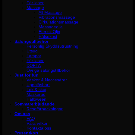
För laser
Massage
All Massage
Vibrationsmassage
Cirkulationsmassage
Massageolja
Eterisk Olja
Hälsokost
Salongstillbehör
Personlig Skyddsutrustning
Utsug
Lampor
För laser
DOFTA
Övriga salongstillbehör
Just for fun
Väskor & Neccesärer
Uppblåsbart
Lek & skoj
Maskerad
Halloween
Sommarerbjudande
Reseförpackningar
Om oss
FAQ
Våra villkor
Kontakta oss
Presentkort