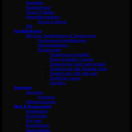
Nagelfilar
Nagelpenslar
Tippar & Mallar
Nageldekorationer
Strass & Stenar
Elfil
Tandblekning
Allt inom Tandblekning & Tandsmycke
Professionell tandblekning
Hemmablekning
Tandsmycke
Tandsmycke kristaller
Större kristaller i former
Tandsmycke Guld med kristall
Tandsmycke 18k Klassisk Guld
Tandsmycke 18k Vitt guld
ToothFairy gems
Twinkles
Smycken
Smycken
Armband
Hårdekorationer
Hud & Kroppsvård
Ansiktsvård
Duschkräm
För män
Kroppslotion
Vaxprodukter