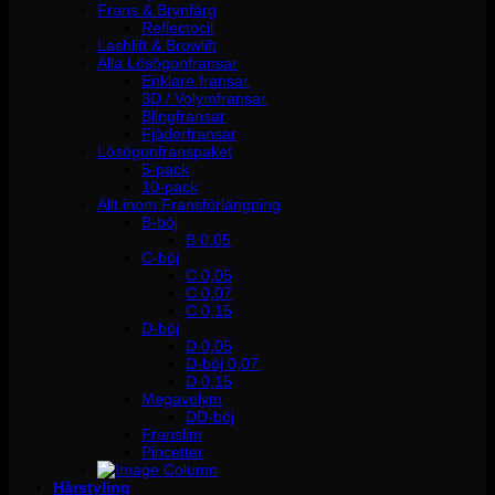
Frans & Brynfärg
Reflectocil
Lashlift & Browlift
Alla Lösögonfransar
Enklare fransar
3D / Volymfransar
Blingfransar
Fjäderfransar
Lösögonfranspaket
5-pack
10-pack
Allt inom Fransförlängning
B-böj
B 0.05
C-böj
C 0,05
C 0,07
C 0,15
D-böj
D 0,05
D-böj 0,07
D 0,15
Megavolym
DD-böj
Franslim
Pincetter
Hårstyling