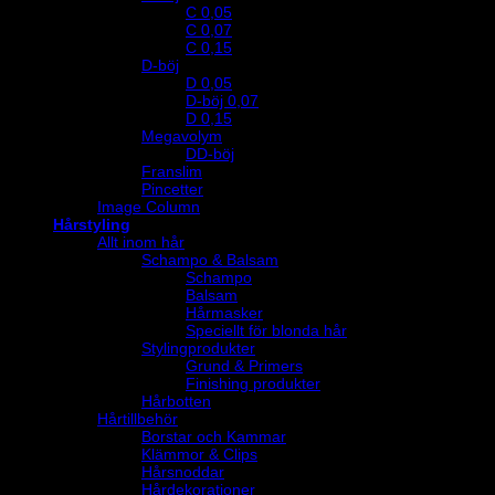
C 0,05
C 0,07
C 0,15
D-böj
D 0,05
D-böj 0,07
D 0,15
Megavolym
DD-böj
Franslim
Pincetter
Image Column
Hårstyling
Allt inom hår
Schampo & Balsam
Schampo
Balsam
Hårmasker
Speciellt för blonda hår
Stylingprodukter
Grund & Primers
Finishing produkter
Hårbotten
Hårtillbehör
Borstar och Kammar
Klämmor & Clips
Hårsnoddar
Hårdekorationer