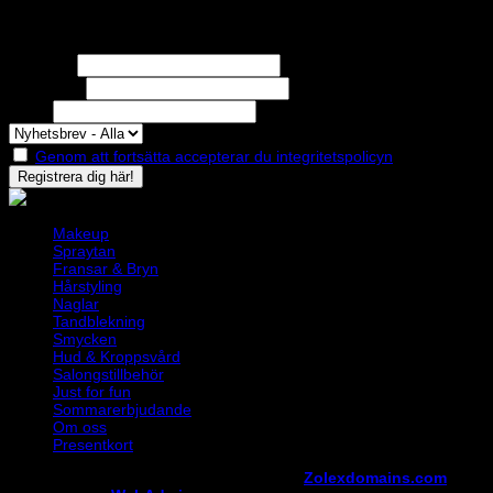
Nyhetsbrev
Missa inga erbjudanden eller nyheter!
Förnamn
Efternamn
Epost
Genom att fortsätta accepterar du integritetspolicyn
Makeup
Spraytan
Fransar & Bryn
Hårstyling
Naglar
Tandblekning
Smycken
Hud & Kroppsvård
Salongstillbehör
Just for fun
Sommarerbjudande
Om oss
Presentkort
Copyright ©
StylistShopen.se
. Hosted at
Zolexdomains.com