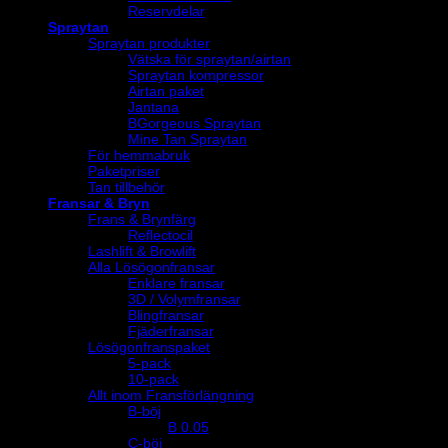
Reservdelar
Spraytan
Spraytan produkter
Vätska för spraytan/airtan
Spraytan kompressor
Airtan paket
Jantana
BGorgeous Spraytan
Mine Tan Spraytan
För hemmabruk
Paketpriser
Tan tillbehör
Fransar & Bryn
Frans & Brynfärg
Reflectocil
Lashlift & Browlift
Alla Lösögonfransar
Enklare fransar
3D / Volymfransar
Blingfransar
Fjäderfransar
Lösögonfranspaket
5-pack
10-pack
Allt inom Fransförlängning
B-böj
B 0.05
C-böj