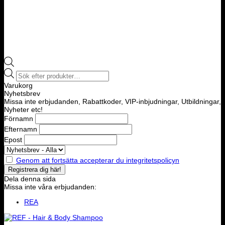
Products
search
Varukorg
Nyhetsbrev
Missa inte erbjudanden, Rabattkoder, VIP-inbjudningar, Utbildningar,
Nyheter etc!
Förnamn
Efternamn
Epost
Genom att fortsätta accepterar du integritetspolicyn
Dela denna sida
Missa inte våra erbjudanden:
REA