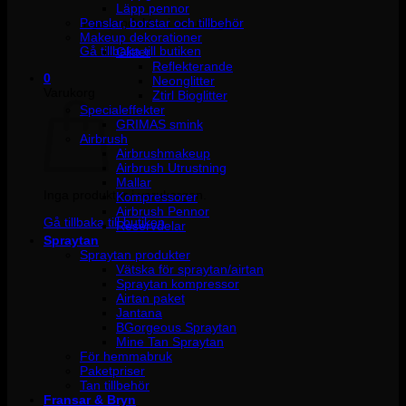
Läpp pennor
Penslar, borstar och tillbehör
Inga produkter i varukorgen.
Makeup dekorationer
Gå tillbaka till butiken
Glitter
Reflekterande
0
Neonglitter
Varukorg
Ztirl Bioglitter
Specialeffekter
GRIMAS smink
Airbrush
Airbrushmakeup
Airbrush Utrustning
Mallar
Inga produkter i varukorgen.
Kompressorer
Airbrush Pennor
Gå tillbaka till butiken
Reservdelar
Spraytan
Spraytan produkter
Vätska för spraytan/airtan
Spraytan kompressor
Airtan paket
Jantana
BGorgeous Spraytan
Mine Tan Spraytan
För hemmabruk
Paketpriser
Tan tillbehör
Fransar & Bryn