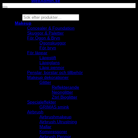
maintained by
WebAdmin.se
Products
search
Makeup
Concealer & Foundation
Skuggor & Paletter
För Ögon & Bryn
Ögonskuggor
För bryn
För läppar
Läppstift
Läppglans
Läpp pennor
Penslar, borstar och tillbehör
Makeup dekorationer
Glitter
Reflekterande
Neonglitter
Ztirl Bioglitter
Specialeffekter
GRIMAS smink
Airbrush
Airbrushmakeup
Airbrush Utrustning
Mallar
Kompressorer
Airbrush Pennor