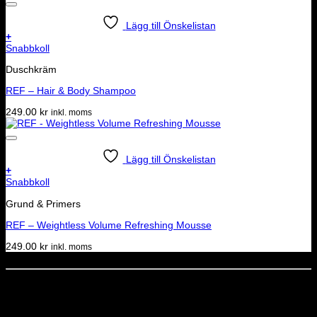
Lägg till Önskelistan
+
Snabbkoll
Duschkräm
REF – Hair & Body Shampoo
249.00
kr
inkl. moms
Lägg till Önskelistan
+
Snabbkoll
Grund & Primers
REF – Weightless Volume Refreshing Mousse
249.00
kr
inkl. moms
Dela denna sida
STOLT MEDLEM I