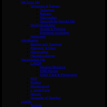
Allt inom hår
Schampo & Balsam
Schampo
Balsam
Hårmasker
Speciellt för blonda hår
Stylingprodukter
Grund & Primers
Finishing produkter
Hårbotten
Hårtillbehör
Borstar och Kammar
Klämmor & Clips
Hårsnoddar
Hårdekorationer
Varumärken hår
LANZA
Healing Moisture
CBD Revive
Color Care & Preserving
REF
Revlon
Moroccanoil
L´oréal Paris
Neccin
Grazette of Sweden
Löshår
Tejphår