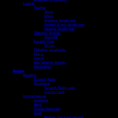
Löshår
Tejphår
40cm
60cm
Kreativa färger tejp
Ombre & mix färger tejp
Vanliga färger tejp
Tillbehör tejphår
Tejprefill
Keratin U-tip
50 cm
Tillbehör keratinhår
Flip in
Clip-in
Alla tillbehör löshår
Hårdockor
Naglar
Manikyr
Scratch Nails
Nagellack
Scratch Nails Lack
Cuccio Lack
Konstmaterial
Gelélack
Akryl
Cuccio Naturale
Gelé
Builder Gel med pensel