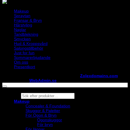
Makeup
Spraytan
Fransar & Bryn
Hårstyling
Naglar
Tandblekning
Smycken
Hud & Kroppsvård
Salongstillbehör
Just for fun
Sommarerbjudande
Om oss
Presentkort
Copyright ©
StylistShopen.se
. Hosted at
Zolexdomains.com
maintained by
WebAdmin.se
Products
search
Makeup
Concealer & Foundation
Skuggor & Paletter
För Ögon & Bryn
Ögonskuggor
För bryn
För läppar