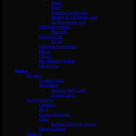
40cm
60cm
Kreativa färger tejp
Ombre & mix färger tejp
Vanliga färger tejp
Tillbehör tejphår
Tejprefill
Keratin U-tip
50 cm
Tillbehör keratinhår
Flip in
Clip-in
Alla tillbehör löshår
Hårdockor
Naglar
Manikyr
Scratch Nails
Nagellack
Scratch Nails Lack
Cuccio Lack
Konstmaterial
Gelélack
Akryl
Cuccio Naturale
Gelé
Builder Gel med pensel
Silke/glasfiber
Pedikyr