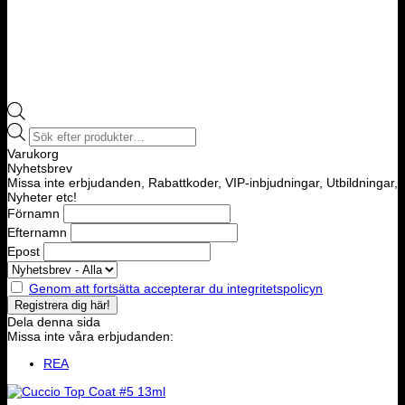
Products
search
Varukorg
Nyhetsbrev
Missa inte erbjudanden, Rabattkoder, VIP-inbjudningar, Utbildningar,
Nyheter etc!
Förnamn
Efternamn
Epost
Genom att fortsätta accepterar du integritetspolicyn
Dela denna sida
Missa inte våra erbjudanden:
REA