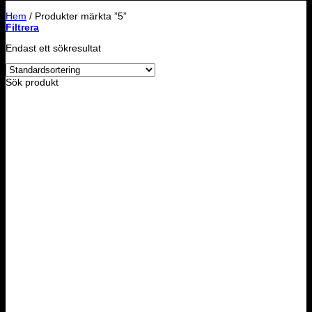
Hem
/
Produkter märkta ”5”
Filtrera
Endast ett sökresultat
Sök produkt