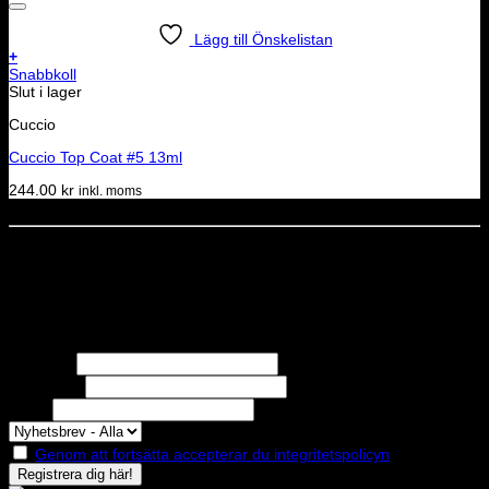
Lägg till Önskelistan
+
Snabbkoll
Slut i lager
Cuccio
Cuccio Top Coat #5 13ml
244.00
kr
inkl. moms
Dela denna sida
STOLT MEDLEM I
Nyhetsbrev
Missa inga erbjudanden eller nyheter!
Förnamn
Efternamn
Epost
Genom att fortsätta accepterar du integritetspolicyn