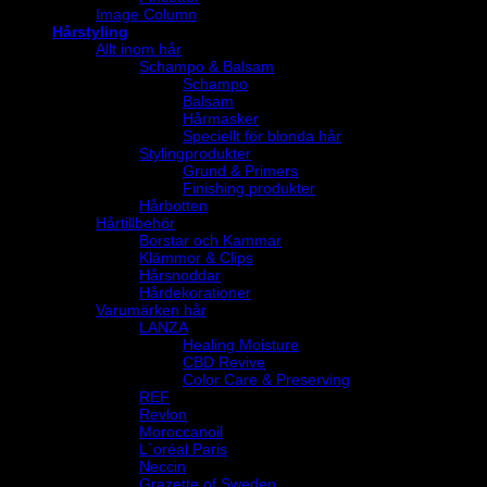
Image Column
Hårstyling
Allt inom hår
Schampo & Balsam
Schampo
Balsam
Hårmasker
Speciellt för blonda hår
Stylingprodukter
Grund & Primers
Finishing produkter
Hårbotten
Hårtillbehör
Borstar och Kammar
Klämmor & Clips
Hårsnoddar
Hårdekorationer
Varumärken hår
LANZA
Healing Moisture
CBD Revive
Color Care & Preserving
REF
Revlon
Moroccanoil
L´oréal Paris
Neccin
Grazette of Sweden