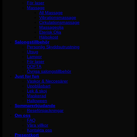
För laser
Massage
All Massage
Vibrationsmassage
Cirkulationsmassage
Massageolja
Eterisk Olja
Hälsokost
Salongstillbehör
Personlig Skyddsutrustning
Utsug
Lampor
För laser
DOFTA
Övriga salongstillbehör
Just for fun
Väskor & Neccesärer
Uppblåsbart
Lek & skoj
Maskerad
Halloween
Sommarerbjudande
Reseförpackningar
Om oss
FAQ
Våra villkor
Kontakta oss
Presentkort