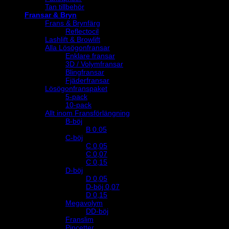
Tan tillbehör
Fransar & Bryn
Frans & Brynfärg
Reflectocil
Lashlift & Browlift
Alla Lösögonfransar
Enklare fransar
3D / Volymfransar
Blingfransar
Fjäderfransar
Lösögonfranspaket
5-pack
10-pack
Allt inom Fransförlängning
B-böj
B 0.05
C-böj
C 0,05
C 0,07
C 0,15
D-böj
D 0,05
D-böj 0,07
D 0,15
Megavolym
DD-böj
Franslim
Pincetter