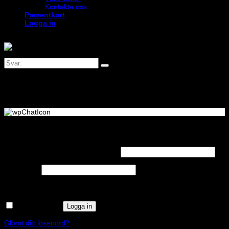
Kontakta oss
Presentkort
Logga in
Logga in
Obligatoriskt
Användarnamn eller e-postadress
*
Obligatoriskt
Lösenord
*
Kom ihåg mig
Logga in
Glömt ditt lösenord?