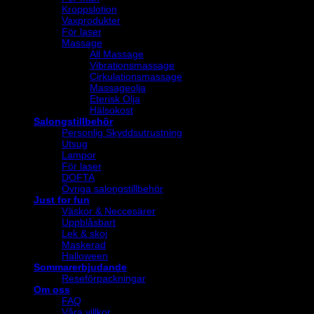
Kroppslotion
Vaxprodukter
För laser
Massage
All Massage
Vibrationsmassage
Cirkulationsmassage
Massageolja
Eterisk Olja
Hälsokost
Salongstillbehör
Personlig Skyddsutrustning
Utsug
Lampor
För laser
DOFTA
Övriga salongstillbehör
Just for fun
Väskor & Neccesärer
Uppblåsbart
Lek & skoj
Maskerad
Halloween
Sommarerbjudande
Reseförpackningar
Om oss
FAQ
Våra villkor