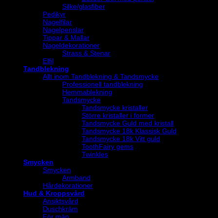
Silke/glasfiber
Pedikyr
Nagelfilar
Nagelpenslar
Tippar & Mallar
Nageldekorationer
Strass & Stenar
Elfil
Tandblekning
Allt inom Tandblekning & Tandsmycke
Professionell tandblekning
Hemmablekning
Tandsmycke
Tandsmycke kristaller
Större kristaller i former
Tandsmycke Guld med kristall
Tandsmycke 18k Klassisk Guld
Tandsmycke 18k Vitt guld
ToothFairy gems
Twinkles
Smycken
Smycken
Armband
Hårdekorationer
Hud & Kroppsvård
Ansiktsvård
Duschkräm
För män