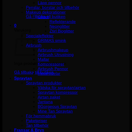
Läpp pennor
Penslar, borstar och tillbehör
Inga produkter i varukorgen.
Makeup dekorationer
Gå tillbaka till butiken
Glitter
Reflekterande
0
Neonglitter
Varukorg
Ztirl Bioglitter
Specialeffekter
GRIMAS smink
Airbrush
Airbrushmakeup
Airbrush Utrustning
Mallar
Inga produkter i varukorgen.
Kompressorer
Airbrush Pennor
Gå tillbaka till butiken
Reservdelar
Spraytan
Spraytan produkter
Vätska för spraytan/airtan
Spraytan kompressor
Airtan paket
Jantana
BGorgeous Spraytan
Mine Tan Spraytan
För hemmabruk
Paketpriser
Tan tillbehör
Fransar & Bryn