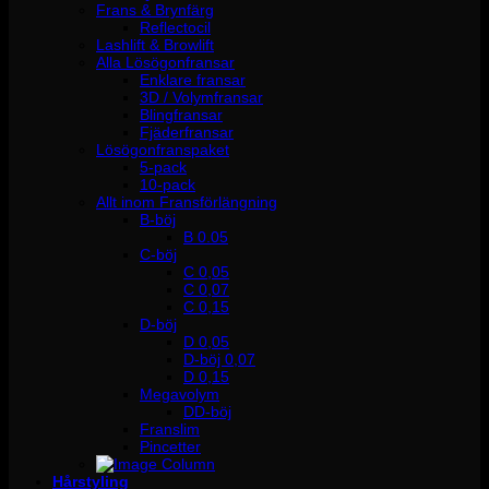
Frans & Brynfärg
Reflectocil
Lashlift & Browlift
Alla Lösögonfransar
Enklare fransar
3D / Volymfransar
Blingfransar
Fjäderfransar
Lösögonfranspaket
5-pack
10-pack
Allt inom Fransförlängning
B-böj
B 0.05
C-böj
C 0,05
C 0,07
C 0,15
D-böj
D 0,05
D-böj 0,07
D 0,15
Megavolym
DD-böj
Franslim
Pincetter
Hårstyling