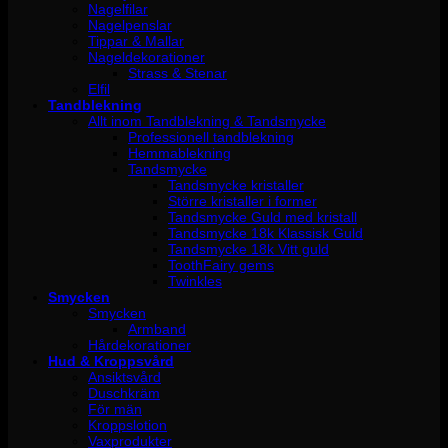
Nagelfilar
Nagelpenslar
Tippar & Mallar
Nageldekorationer
Strass & Stenar
Elfil
Tandblekning
Allt inom Tandblekning & Tandsmycke
Professionell tandblekning
Hemmablekning
Tandsmycke
Tandsmycke kristaller
Större kristaller i former
Tandsmycke Guld med kristall
Tandsmycke 18k Klassisk Guld
Tandsmycke 18k Vitt guld
ToothFairy gems
Twinkles
Smycken
Smycken
Armband
Hårdekorationer
Hud & Kroppsvård
Ansiktsvård
Duschkräm
För män
Kroppslotion
Vaxprodukter