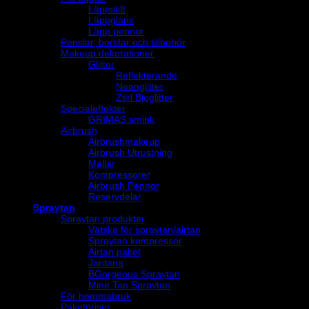
Läppstift
Läppglans
Läpp pennor
Penslar, borstar och tillbehör
Makeup dekorationer
Glitter
Reflekterande
Neonglitter
Ztirl Bioglitter
Specialeffekter
GRIMAS smink
Airbrush
Airbrushmakeup
Airbrush Utrustning
Mallar
Kompressorer
Airbrush Pennor
Reservdelar
Spraytan
Spraytan produkter
Vätska för spraytan/airtan
Spraytan kompressor
Airtan paket
Jantana
BGorgeous Spraytan
Mine Tan Spraytan
För hemmabruk
Paketpriser