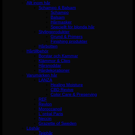
Allt inom hår
Schampo & Balsam
Schampo
Balsam
Hårmasker
Speciellt för blonda hår
Stylingprodukter
Grund & Primers
Finishing produkter
Hårbotten
Hårtillbehör
Borstar och Kammar
Klämmor & Clips
Hårsnoddar
Hårdekorationer
Varumärken hår
LANZA
Healing Moisture
CBD Revive
Color Care & Preserving
REF
Revlon
Moroccanoil
L´oréal Paris
Neccin
Grazette of Sweden
Löshår
Tejphår