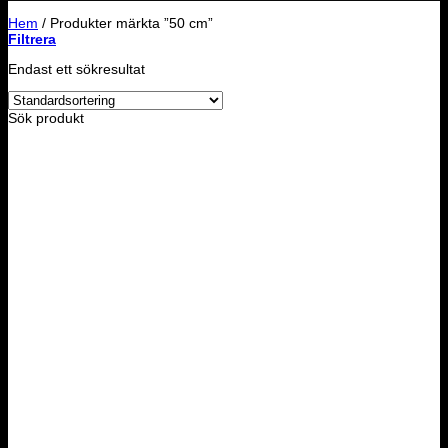
Hem
/
Produkter märkta ”50 cm”
Filtrera
Endast ett sökresultat
Sök produkt