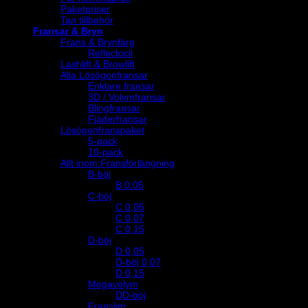
Paketpriser
Tan tillbehör
Fransar & Bryn
Frans & Brynfärg
Reflectocil
Lashlift & Browlift
Alla Lösögonfransar
Enklare fransar
3D / Volymfransar
Blingfransar
Fjäderfransar
Lösögonfranspaket
5-pack
10-pack
Allt inom Fransförlängning
B-böj
B 0.05
C-böj
C 0,05
C 0,07
C 0,15
D-böj
D 0,05
D-böj 0,07
D 0,15
Megavolym
DD-böj
Franslim