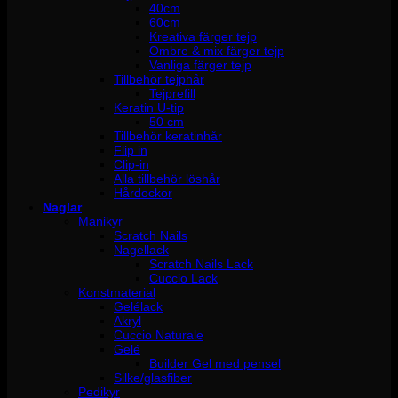
40cm
60cm
Kreativa färger tejp
Ombre & mix färger tejp
Vanliga färger tejp
Tillbehör tejphår
Tejprefill
Keratin U-tip
50 cm
Tillbehör keratinhår
Flip in
Clip-in
Alla tillbehör löshår
Hårdockor
Naglar
Manikyr
Scratch Nails
Nagellack
Scratch Nails Lack
Cuccio Lack
Konstmaterial
Gelélack
Akryl
Cuccio Naturale
Gelé
Builder Gel med pensel
Silke/glasfiber
Pedikyr