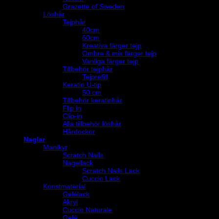
Grazette of Sweden
Löshår
Tejphår
40cm
60cm
Kreativa färger tejp
Ombre & mix färger tejp
Vanliga färger tejp
Tillbehör tejphår
Tejprefill
Keratin U-tip
50 cm
Tillbehör keratinhår
Flip in
Clip-in
Alla tillbehör löshår
Hårdockor
Naglar
Manikyr
Scratch Nails
Nagellack
Scratch Nails Lack
Cuccio Lack
Konstmaterial
Gelélack
Akryl
Cuccio Naturale
Gelé