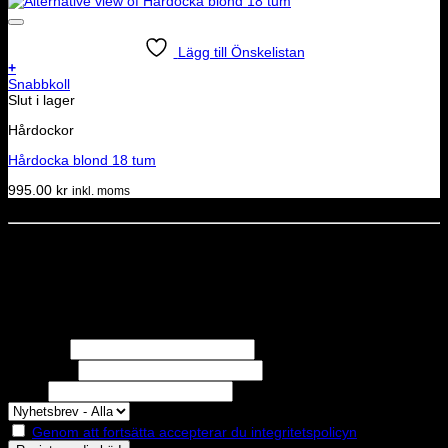
Lägg till Önskelistan
+
Snabbkoll
Slut i lager
Hårdockor
Hårdocka blond 18 tum
995.00
kr
inkl. moms
Dela denna sida
STOLT MEDLEM I
Nyhetsbrev
Missa inga erbjudanden eller nyheter!
Förnamn
Efternamn
Epost
Genom att fortsätta accepterar du integritetspolicyn