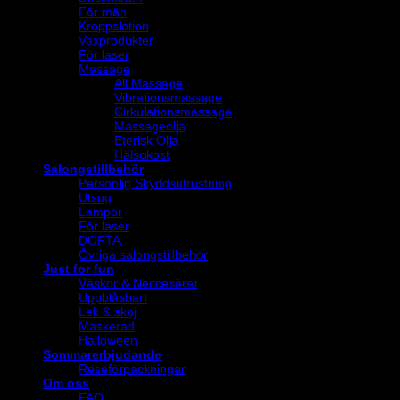
För män
Kroppslotion
Vaxprodukter
För laser
Massage
All Massage
Vibrationsmassage
Cirkulationsmassage
Massageolja
Eterisk Olja
Hälsokost
Salongstillbehör
Personlig Skyddsutrustning
Utsug
Lampor
För laser
DOFTA
Övriga salongstillbehör
Just for fun
Väskor & Neccesärer
Uppblåsbart
Lek & skoj
Maskerad
Halloween
Sommarerbjudande
Reseförpackningar
Om oss
FAQ