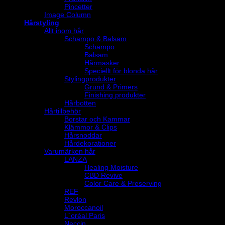
Pincetter
Image Column
Hårstyling
Allt inom hår
Schampo & Balsam
Schampo
Balsam
Hårmasker
Speciellt för blonda hår
Stylingprodukter
Grund & Primers
Finishing produkter
Hårbotten
Hårtillbehör
Borstar och Kammar
Klämmor & Clips
Hårsnoddar
Hårdekorationer
Varumärken hår
LANZA
Healing Moisture
CBD Revive
Color Care & Preserving
REF
Revlon
Moroccanoil
L´oréal Paris
Neccin