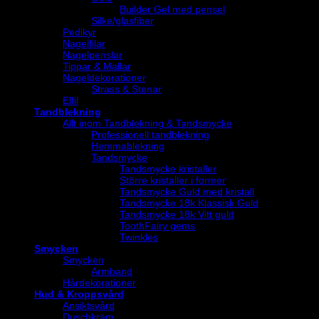
Builder Gel med pensel
Silke/glasfiber
Pedikyr
Nagelfilar
Nagelpenslar
Tippar & Mallar
Nageldekorationer
Strass & Stenar
Elfil
Tandblekning
Allt inom Tandblekning & Tandsmycke
Professionell tandblekning
Hemmablekning
Tandsmycke
Tandsmycke kristaller
Större kristaller i former
Tandsmycke Guld med kristall
Tandsmycke 18k Klassisk Guld
Tandsmycke 18k Vitt guld
ToothFairy gems
Twinkles
Smycken
Smycken
Armband
Hårdekorationer
Hud & Kroppsvård
Ansiktsvård
Duschkräm