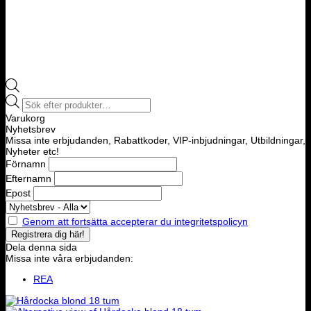
Products
search
Varukorg
Nyhetsbrev
Missa inte erbjudanden, Rabattkoder, VIP-inbjudningar, Utbildningar,
Nyheter etc!
Förnamn
Efternamn
Epost
Genom att fortsätta accepterar du integritetspolicyn
Dela denna sida
Missa inte våra erbjudanden:
REA