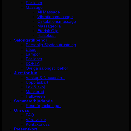
För laser
Massage
All Massage
Vibrationsmassage
Cirkulationsmassage
Massageolja
Eterisk Olja
Hälsokost
Salongstillbehör
Personlig Skyddsutrustning
Utsug
Lampor
För laser
DOFTA
Övriga salongstillbehör
Just for fun
Väskor & Neccesärer
Uppblåsbart
Lek & skoj
Maskerad
Halloween
Sommarerbjudande
Reseförpackningar
Om oss
FAQ
Våra villkor
Kontakta oss
Presentkort