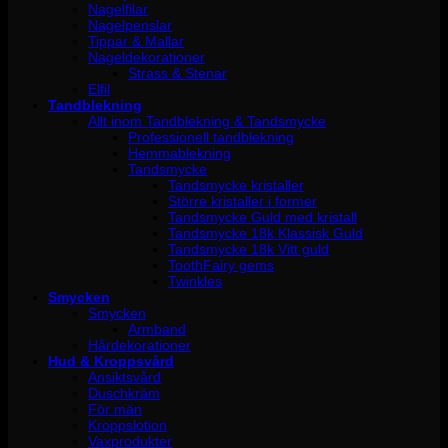
Nagelfilar
Nagelpenslar
Tippar & Mallar
Nageldekorationer
Strass & Stenar
Elfil
Tandblekning
Allt inom Tandblekning & Tandsmycke
Professionell tandblekning
Hemmablekning
Tandsmycke
Tandsmycke kristaller
Större kristaller i former
Tandsmycke Guld med kristall
Tandsmycke 18k Klassisk Guld
Tandsmycke 18k Vitt guld
ToothFairy gems
Twinkles
Smycken
Smycken
Armband
Hårdekorationer
Hud & Kroppsvård
Ansiktsvård
Duschkräm
För män
Kroppslotion
Vaxprodukter