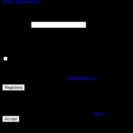
Glömt ditt lösenord?
Registrera
Obligatoriskt
E-postadress
*
En länk för att ställa in ett nytt lösenord kommer att skickas till din e-
postadress.
Håll dig uppdaterad om nyheter och våra rea kampanjer
Dina personuppgifter kommer användas för att förbättra din
upplevelse på webbplatsen, hantera åtkomst till ditt konto och för
andra ändamål som beskrivs i vår
integritetspolicy
.
Registrera
Får det lov att vara en kaka eller två?
På den här webplatsen använder vi cookies för att alla funktioner
ska fungera som förväntat. För mer info se våra
villkor
.
Accept