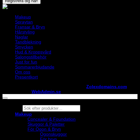
Makeup
Spraytan
Fransar & Bryn
Hårstyling
Naglar
Tandblekning
Smycken
Hud & Kroppsvård
Salongstillbehör
Just for fun
Sommarerbjudande
Om oss
Presentkort
Copyright ©
StylistShopen.se
. Hosted at
Zolexdomains.com
maintained by
WebAdmin.se
Products
search
Makeup
Concealer & Foundation
Skuggor & Paletter
För Ögon & Bryn
Ögonskuggor
För bryn