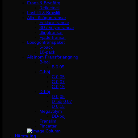
Frans & Brynfärg
Reflectocil
Lashlift & Browlift
Alla Lösögonfransar
Enklare fransar
3D / Volymfransar
Blingfransar
Fjäderfransar
Lösögonfranspaket
5-pack
10-pack
Allt inom Fransförlängning
B-böj
B 0.05
C-böj
C 0,05
C 0,07
C 0,15
D-böj
D 0,05
D-böj 0,07
D 0,15
Megavolym
DD-böj
Franslim
Pincetter
Hårstyling