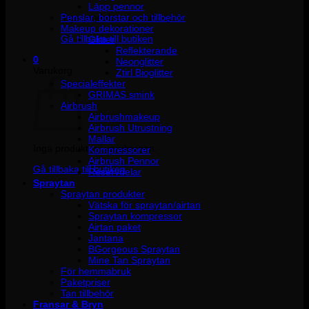
Läpp pennor
Penslar, borstar och tillbehör
Inga produkter i varukorgen.
Makeup dekorationer
Gå tillbaka till butiken
Glitter
Reflekterande
0
Neonglitter
Varukorg
Ztirl Bioglitter
Specialeffekter
GRIMAS smink
Airbrush
Airbrushmakeup
Airbrush Utrustning
Mallar
Inga produkter i varukorgen.
Kompressorer
Airbrush Pennor
Gå tillbaka till butiken
Reservdelar
Spraytan
Spraytan produkter
Vätska för spraytan/airtan
Spraytan kompressor
Airtan paket
Jantana
BGorgeous Spraytan
Mine Tan Spraytan
För hemmabruk
Paketpriser
Tan tillbehör
Fransar & Bryn