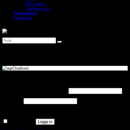
Våra villkor
Kontakta oss
Presentkort
Logga in
Logga in
Obligatoriskt
Användarnamn eller e-postadress
*
Obligatoriskt
Lösenord
*
Kom ihåg mig
Logga in