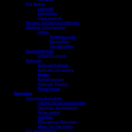
För läppar
Läppstift
Läppglans
Läpp pennor
Penslar, borstar och tillbehör
Makeup dekorationer
Glitter
Reflekterande
Neonglitter
Ztirl Bioglitter
Specialeffekter
GRIMAS smink
Airbrush
Airbrushmakeup
Airbrush Utrustning
Mallar
Kompressorer
Airbrush Pennor
Reservdelar
Spraytan
Spraytan produkter
Vätska för spraytan/airtan
Spraytan kompressor
Airtan paket
Jantana
BGorgeous Spraytan
Mine Tan Spraytan
För hemmabruk