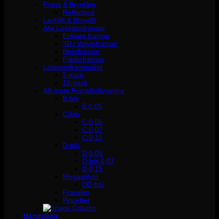
Frans & Brynfärg
Reflectocil
Lashlift & Browlift
Alla Lösögonfransar
Enklare fransar
3D / Volymfransar
Blingfransar
Fjäderfransar
Lösögonfranspaket
5-pack
10-pack
Allt inom Fransförlängning
B-böj
B 0.05
C-böj
C 0,05
C 0,07
C 0,15
D-böj
D 0,05
D-böj 0,07
D 0,15
Megavolym
DD-böj
Franslim
Pincetter
Hårstyling