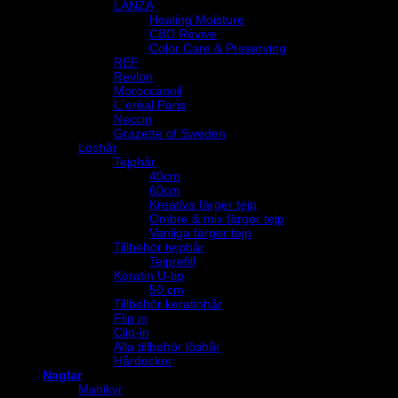
LANZA
Healing Moisture
CBD Revive
Color Care & Preserving
REF
Revlon
Moroccanoil
L´oréal Paris
Neccin
Grazette of Sweden
Löshår
Tejphår
40cm
60cm
Kreativa färger tejp
Ombre & mix färger tejp
Vanliga färger tejp
Tillbehör tejphår
Tejprefill
Keratin U-tip
50 cm
Tillbehör keratinhår
Flip in
Clip-in
Alla tillbehör löshår
Hårdockor
Naglar
Manikyr