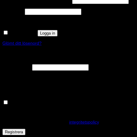
Användarnamn eller e-postadress
*
Obligatoriskt
Lösenord
*
Kom ihåg mig
Logga in
Glömt ditt lösenord?
Registrera
Obligatoriskt
E-postadress
*
En länk för att ställa in ett nytt lösenord kommer att skickas till din e-
postadress.
Håll dig uppdaterad om nyheter och våra rea kampanjer
Dina personuppgifter kommer användas för att förbättra din
upplevelse på webbplatsen, hantera åtkomst till ditt konto och för
andra ändamål som beskrivs i vår
integritetspolicy
.
Registrera