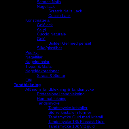
Scratch Nails
Nagellack
Scratch Nails Lack
Cuccio Lack
Konstmaterial
Gelélack
Akryl
Cuccio Naturale
Gelé
Builder Gel med pensel
Silke/glasfiber
Pedikyr
Nagelfilar
Nagelpenslar
Tippar & Mallar
Nageldekorationer
Strass & Stenar
Elfil
Tandblekning
Allt inom Tandblekning & Tandsmycke
Professionell tandblekning
Hemmablekning
Tandsmycke
Tandsmycke kristaller
Större kristaller i former
Tandsmycke Guld med kristall
Tandsmycke 18k Klassisk Guld
Tandsmycke 18k Vitt guld