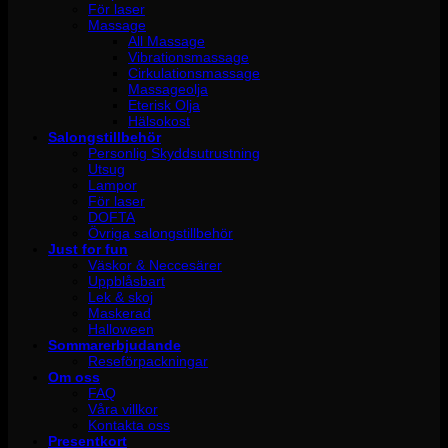
För laser
Massage
All Massage
Vibrationsmassage
Cirkulationsmassage
Massageolja
Eterisk Olja
Hälsokost
Salongstillbehör
Personlig Skyddsutrustning
Utsug
Lampor
För laser
DOFTA
Övriga salongstillbehör
Just for fun
Väskor & Neccesärer
Uppblåsbart
Lek & skoj
Maskerad
Halloween
Sommarerbjudande
Reseförpackningar
Om oss
FAQ
Våra villkor
Kontakta oss
Presentkort