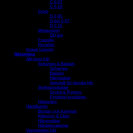
C 0,07
C 0,15
D-böj
D 0,05
D-böj 0,07
D 0,15
Megavolym
DD-böj
Franslim
Pincetter
Image Column
Hårstyling
Allt inom hår
Schampo & Balsam
Schampo
Balsam
Hårmasker
Speciellt för blonda hår
Stylingprodukter
Grund & Primers
Finishing produkter
Hårbotten
Hårtillbehör
Borstar och Kammar
Klämmor & Clips
Hårsnoddar
Hårdekorationer
Varumärken hår