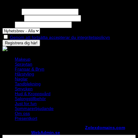
Nyhetsbrev
Missa inga erbjudanden eller nyheter!
Förnamn
Efternamn
Epost
Genom att fortsätta accepterar du integritetspolicyn
Makeup
Spraytan
Fransar & Bryn
Hårstyling
Naglar
Tandblekning
Smycken
Hud & Kroppsvård
Salongstillbehör
Just for fun
Sommarerbjudande
Om oss
Presentkort
Copyright ©
StylistShopen.se
. Hosted at
Zolexdomains.com
maintained by
WebAdmin.se