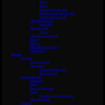
40cm
60cm
Kreativa färger tejp
Ombre & mix färger tejp
Vanliga färger tejp
Tillbehör tejphår
Tejprefill
Keratin U-tip
50 cm
Tillbehör keratinhår
Flip in
Clip-in
Alla tillbehör löshår
Hårdockor
Naglar
Manikyr
Scratch Nails
Nagellack
Scratch Nails Lack
Cuccio Lack
Konstmaterial
Gelélack
Akryl
Cuccio Naturale
Gelé
Builder Gel med pensel
Silke/glasfiber
Pedikyr