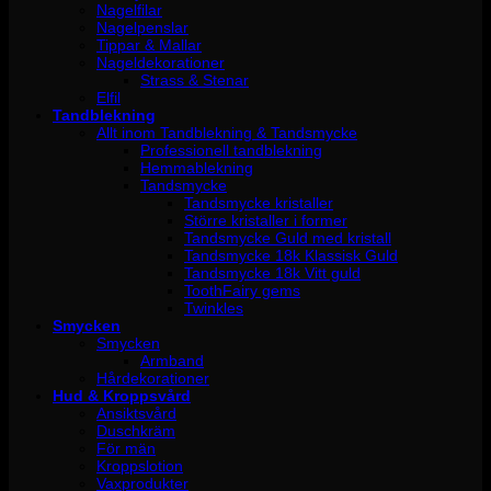
Nagelfilar
Nagelpenslar
Tippar & Mallar
Nageldekorationer
Strass & Stenar
Elfil
Tandblekning
Allt inom Tandblekning & Tandsmycke
Professionell tandblekning
Hemmablekning
Tandsmycke
Tandsmycke kristaller
Större kristaller i former
Tandsmycke Guld med kristall
Tandsmycke 18k Klassisk Guld
Tandsmycke 18k Vitt guld
ToothFairy gems
Twinkles
Smycken
Smycken
Armband
Hårdekorationer
Hud & Kroppsvård
Ansiktsvård
Duschkräm
För män
Kroppslotion
Vaxprodukter