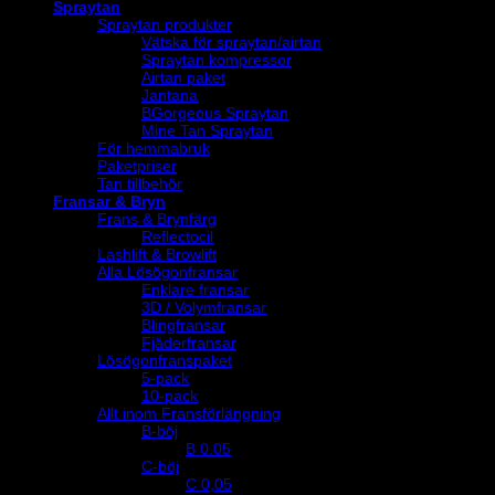
Spraytan
Spraytan produkter
Vätska för spraytan/airtan
Spraytan kompressor
Airtan paket
Jantana
BGorgeous Spraytan
Mine Tan Spraytan
För hemmabruk
Paketpriser
Tan tillbehör
Fransar & Bryn
Frans & Brynfärg
Reflectocil
Lashlift & Browlift
Alla Lösögonfransar
Enklare fransar
3D / Volymfransar
Blingfransar
Fjäderfransar
Lösögonfranspaket
5-pack
10-pack
Allt inom Fransförlängning
B-böj
B 0.05
C-böj
C 0,05