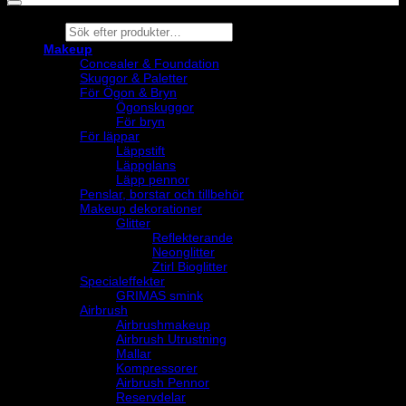
Products
search
Makeup
Concealer & Foundation
Skuggor & Paletter
För Ögon & Bryn
Ögonskuggor
För bryn
För läppar
Läppstift
Läppglans
Läpp pennor
Penslar, borstar och tillbehör
Makeup dekorationer
Glitter
Reflekterande
Neonglitter
Ztirl Bioglitter
Specialeffekter
GRIMAS smink
Airbrush
Airbrushmakeup
Airbrush Utrustning
Mallar
Kompressorer
Airbrush Pennor
Reservdelar