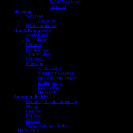
ToothFairy gems
Twinkles
Smycken
Smycken
Armband
Hårdekorationer
Hud & Kroppsvård
Ansiktsvård
Duschkräm
För män
Kroppslotion
Vaxprodukter
För laser
Massage
All Massage
Vibrationsmassage
Cirkulationsmassage
Massageolja
Eterisk Olja
Hälsokost
Salongstillbehör
Personlig Skyddsutrustning
Utsug
Lampor
För laser
DOFTA
Övriga salongstillbehör
Just for fun