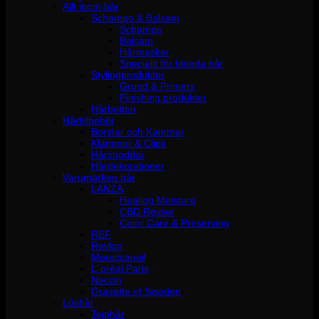
Allt inom hår
Schampo & Balsam
Schampo
Balsam
Hårmasker
Speciellt för blonda hår
Stylingprodukter
Grund & Primers
Finishing produkter
Hårbotten
Hårtillbehör
Borstar och Kammar
Klämmor & Clips
Hårsnoddar
Hårdekorationer
Varumärken hår
LANZA
Healing Moisture
CBD Revive
Color Care & Preserving
REF
Revlon
Moroccanoil
L´oréal Paris
Neccin
Grazette of Sweden
Löshår
Tejphår