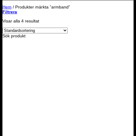
Hem
/
Produkter märkta ”armband”
Filtrera
Visar alla 4 resultat
Sök produkt