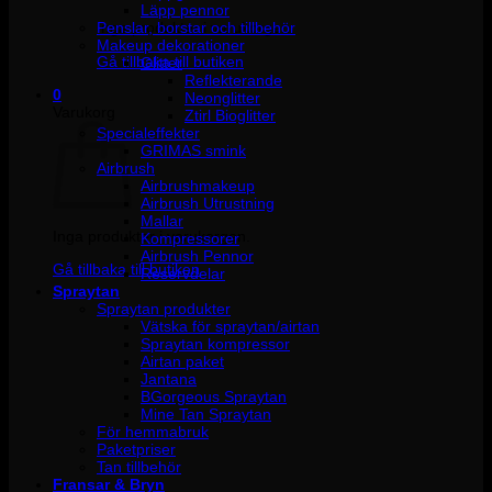
Läpp pennor
Penslar, borstar och tillbehör
Inga produkter i varukorgen.
Makeup dekorationer
Gå tillbaka till butiken
Glitter
Reflekterande
0
Neonglitter
Varukorg
Ztirl Bioglitter
Specialeffekter
GRIMAS smink
Airbrush
Airbrushmakeup
Airbrush Utrustning
Mallar
Inga produkter i varukorgen.
Kompressorer
Airbrush Pennor
Gå tillbaka till butiken
Reservdelar
Spraytan
Spraytan produkter
Vätska för spraytan/airtan
Spraytan kompressor
Airtan paket
Jantana
BGorgeous Spraytan
Mine Tan Spraytan
För hemmabruk
Paketpriser
Tan tillbehör
Fransar & Bryn