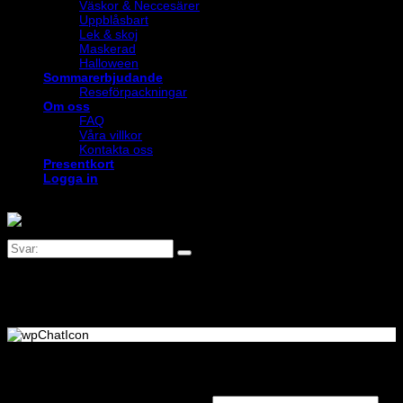
Väskor & Neccesärer
Uppblåsbart
Lek & skoj
Maskerad
Halloween
Sommarerbjudande
Reseförpackningar
Om oss
FAQ
Våra villkor
Kontakta oss
Presentkort
Logga in
Logga in
Obligatoriskt