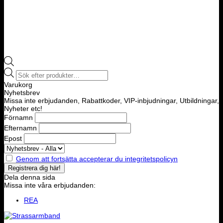
Products
search
Varukorg
Nyhetsbrev
Missa inte erbjudanden, Rabattkoder, VIP-inbjudningar, Utbildningar,
Nyheter etc!
Förnamn
Efternamn
Epost
Genom att fortsätta accepterar du integritetspolicyn
Dela denna sida
Missa inte våra erbjudanden:
REA